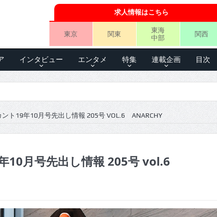
求人情報はこちら
東海
東京
関東
関西
中部
ア
インタビュー
エンタメ
特集
連載企画
目次
ント19年10月号先出し情報 205号 VOL.6 ANARCHY
10月号先出し情報 205号 vol.6