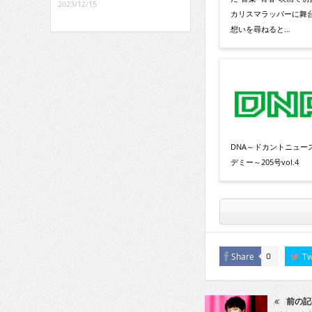
2023/12/15
カリスマラッパーに舞
想いを尋ねると…
DNA～ドカントニュー
デミー～205号vol.4
Share
Tw
0
前の記