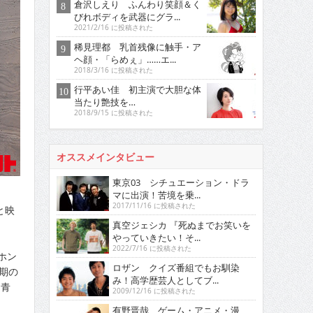
倉沢しえり ふんわり笑顔＆く
びれボディを武器にグラ...
2021/2/16 に投稿された
稀見理都 乳首残像に触手・ア
ヘ顔・「らめぇ」……エ...
2018/3/16 に投稿された
行平あい佳 初主演で大胆な体
当たり艶技を…
2018/9/15 に投稿された
オススメインタビュー
東京03 シチュエーション・ドラ
マに出演！苦境を乗...
2017/11/16 に投稿された
と映
真空ジェシカ 『死ぬまでお笑いを
やっていきたい！そ...
2022/7/16 に投稿された
ホン
ロザン クイズ番組でもお馴染
年期の
み！高学歴芸人としてブ...
×青
2009/12/16 に投稿された
有野晋哉 ゲーム・アニメ・漫