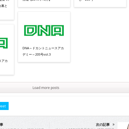
台裏と
DNA～ドカントニュースアカ
デミー～205号vol.3
スアカ
Load more posts
eet
事
次の記事