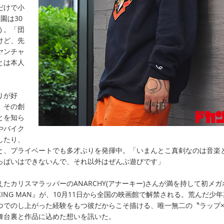
だけで小
園は30
う。「団
けど、先
ヤンチャ
とは本人
りが好
、その創
とを知ら
やバイク
したり、
と、プライベートでも多才ぶりを発揮中。「いまんとこ真剣なのは音楽
っぱいはできないんで、それ以外はぜんぶ遊びです」
たカリスマラッパーのANARCHY(アナーキー)さんが満を持して初メガ
KING MAN』が、10月11日から全国の映画館で解禁される。荒んだ少
つでのし上がった経験をもつ彼だからこそ描ける、唯一無二の〝ラップ
舞台裏と作品に込めた想いを訊いた。