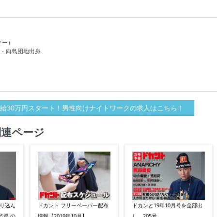
キー）
都・向島団地出身
給30万円スタート！男性向けナイトワークの求人はこちら！
関連ページ
盛り込ん
ドカント フリーペーパー配布
ドカンと19年10月号を全部出
監督 の
情報【2019年10月】
し 205号