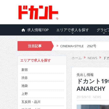
求人情報TOP
エリアで求人を探す
グラビ
注目記事
CINEMA×STYLE 292号
CINEMA×STYLE 291号
ホーム
NEWS
ドカ
エリアで求人を探す
CINEMA×STYLE 290号
新宿
CINEMA×STYLE 289号
先出し情報
渋谷
ドカント19年
CINEMA×STYLE 288号
池袋
ANARCHY
CINEMA×STYLE 287号
上野
2019/9/10
NEWS
五反田・品川
CINEMA×STYLE 286号