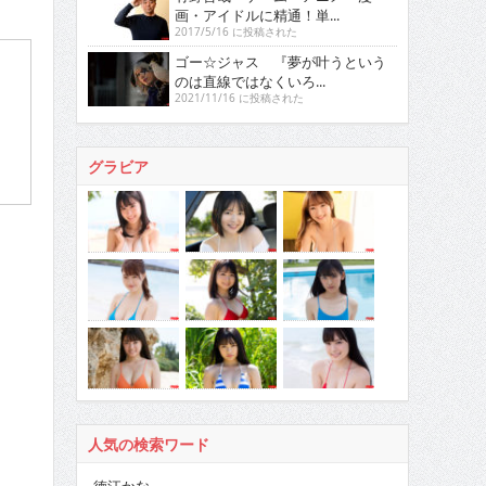
画・アイドルに精通！単...
2017/5/16 に投稿された
ゴー☆ジャス 『夢が叶うという
のは直線ではなくいろ...
2021/11/16 に投稿された
グラビア
人気の検索ワード