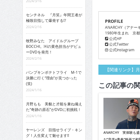
2024/3/16
センチネル 『月笑』年間王者が
極致目指して爆発する!?
PROFILE
2024/2/16
ANARCHY（アナー
1980年生まれ 京
公式HP
牧野みなた アイドルグループ
公式Twitter
BOCCHI。￼の黄色担当がデビュ
公式Instagram
ーDVDを発売！
2024/2/16
【関連リンク】月
パンプキンポテトフライ M-1で
決勝に行く“理由”が見つかった
この記事の
(笑)
2024/1/16
月野もも 美貌と才能を兼ね備え
た“奇跡の原石”がDVDに初挑戦！
2024/1/16
ヤーレンズ 目指せライブ・キン
ANARCHY 実体験も
グ！人生変えて魅せます!!
だ“音楽×青春”映画で初