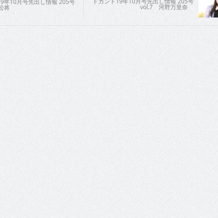
ドカント19年10月号先出し情報 205号
9年10月号先出し情報 205号
vol.7 河野万里奈
笠松将