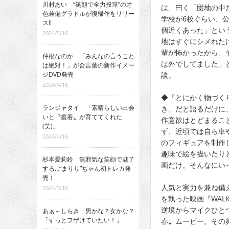
川村あい “笑顔で全力投球”の才
は、曰く「団地の中
色兼備グラドルが復帰作をリリー
学校が6校ぐらい、公
ス!!
個近くあった」とい
2024/5/16
地はすぐにシメれた
輩が怖かったから、
仲根なのか 「みんなの言うこと
は外でしてました」
は絶対！」が合言葉の新作イメー
談。
ジDVD発売
2024/4/16
◆「とにかく物づく
ランジャタイ 「素晴らしい出会
き」だと語るだけに
いと〝癒着〟が育ててくれた
作意欲はとどまるこ
(笑)」
ず、近頃では自ら車
2024/4/16
のフィギュアを制作
趣味で絵を描いたり
杉本愛莉鈴 無邪気な笑顔で魅了
画だけ。そんなにい
する…“まりり”ちゃん初トレカ発
売！
人気と実力を兼ね備え
2024/3/16
を執った映画『WAL
逆境からマイクひと
あぁ～しらき 男かな？女かな？
「ずっとフザけていたい！」
春〟ムービー。その