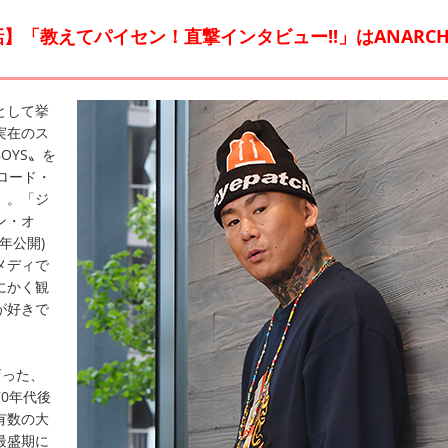
】「教えてパイセン！直撃インタビュー!!」はANARCH
として挙
実在のス
OYS〟を
ロード・
』。「ジ
ン・オ
年公開)
メディで
にかく観
が好きで
育った、
0年代後
有数の大
最盛期に