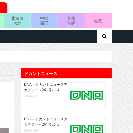
北海道
中国
九州
在宅
東北
四国
沖縄
ドカントニュース
DNA～ドカントニュースア
カデミー～261号vol.4
2024/6/3
DNA～ドカントニュースア
カデミー～261号vol.3
2024/5/27