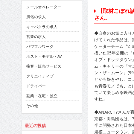
メールオペレーター
【取材こぼれ話
さん。
風俗の求人
キャバクラの求人
◆自身のお気に入り
営業の求人
げてくれた作品は、
ケーターチーム〝Z-B
パワフルワーク
描いた05年公開の『
ホスト・モデル・AV
オブ・ドックタウン
ム・キャリーの『マ
接客・販売サービス
ン・ザ・ムーン』(99
クリエイティブ
とかも好きやし、コ
も青春モノでも、と
ドライバー
ていて楽しめる映画
副業・在宅・独立
すね」
その他
◆ANARCHYさんが
京都・向島団地は、7
半に開発された日本
最近の投稿
規模ニュータウン。