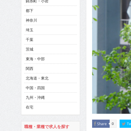
錦糸町・小岩
CINEMA×STYLE 285号
都下
CINEMA×STYLE 294号
神奈川
CINEMA×STYLE 293号
埼玉
千葉
茨城
東海・中部
関西
北海道・東北
中国・四国
九州・沖縄
在宅
Share
Tw
0
職種・業種で求人を探す