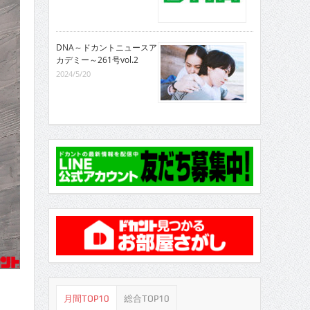
DNA～ドカントニュースア
カデミー～261号vol.2
2024/5/20
月間TOP10
総合TOP10