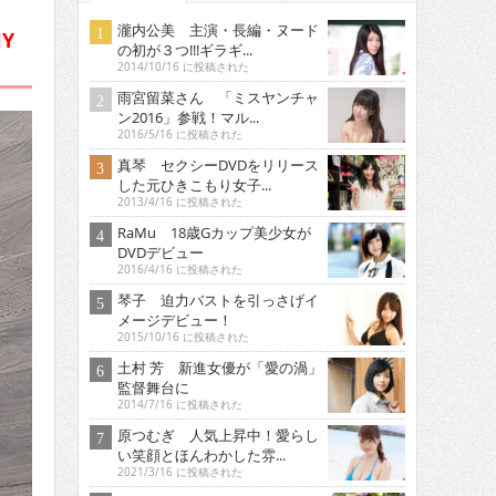
瀧内公美 主演・長編・ヌード
Y
の初が３つ!!!ギラギ...
2014/10/16 に投稿された
雨宮留菜さん 「ミスヤンチャ
ン2016」参戦！マル...
2016/5/16 に投稿された
真琴 セクシーDVDをリリース
した元ひきこもり女子...
2013/4/16 に投稿された
RaMu 18歳Gカップ美少女が
DVDデビュー
2016/4/16 に投稿された
琴子 迫力バストを引っさげイ
メージデビュー！
2015/10/16 に投稿された
土村 芳 新進女優が「愛の渦」
監督舞台に
2014/7/16 に投稿された
原つむぎ 人気上昇中！愛らし
い笑顔とほんわかした雰...
2021/3/16 に投稿された