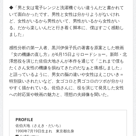
◆「男と女は電子レンジと洗濯機ぐらい違うんだと書かれて
いて面白かったです。男性と女性は分かりようがないけれ
ど、女性がいるから男性がいて、男性がいるから女性がい
る。だから楽しいんだと行き着く脚本に、僕はすごく感動し
ました」
感性分析の第一人者、黒川伊保子氏の著書を原案とした映画
『女の機嫌の直し方』が6月15日よりロードショー。新郎・北
澤悠役を演じた佐伯大地さんが本作を通じて「これまで僕も
たくさん女性の機嫌を損ねてきたのだなぁと痛感しました」
と語っているように、男女の脳の違いや女性はえこひいき＝
特別扱いされたいなど、女ゴコロと男ゴコロのツボが分かり
やすく描かれている。佐伯さんに、役を演じて発見した女性
への対応策や映画の魅力と、理想の夫婦像を聞いた。
PROFILE
佐伯大地（さえき・だいち）
1990年7月19日生まれ 東京都出身