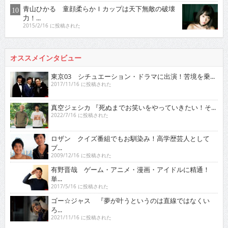
青山ひかる 童顔柔らかＩカップは天下無敵の破壊
力！...
2015/2/16 に投稿された
オススメインタビュー
東京03 シチュエーション・ドラマに出演！苦境を乗...
2017/11/16 に投稿された
真空ジェシカ 『死ぬまでお笑いをやっていきたい！そ...
2022/7/16 に投稿された
ロザン クイズ番組でもお馴染み！高学歴芸人として
ブ...
2009/12/16 に投稿された
有野晋哉 ゲーム・アニメ・漫画・アイドルに精通！
単...
2017/5/16 に投稿された
ゴー☆ジャス 『夢が叶うというのは直線ではなくい
ろ...
2021/11/16 に投稿された