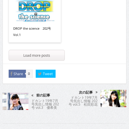
DROP the science 202号
Vol.1
Load more posts
Share
Tweet
0
次の記事
前の記事
ドカント19年7月
ドカント19年7月
号先出し情報 202
号先出し情報 202
号 vol.5 松田彩花
号 vol.3 優希美
プロ
青