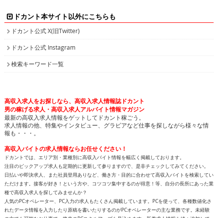
ドカント本サイト以外にこちらも
ドカント公式 X(旧Twitter)
ドカント公式 Instagram
検索キーワード一覧
高収入求人をお探しなら、高収入求人情報誌ドカント
男の稼げる求人・高収入求人アルバイト情報マガジン
最新の高収入求人情報をゲットしてドカント稼ごう。
求人情報の他、特集やインタビュー、グラビアなど仕事を探しながら様々な情
報も・・・。
高収入バイトの求人情報ならお任せください！
ドカントでは、エリア別・業種別に高収入バイト情報を幅広く掲載しております。
注目のピックアップ求人も定期的に更新して参りますので、是非チェックしてみてください。
日払いや即決求人、また社員登用ありなど、働き方・目的に合わせて高収入バイトを検索してい
ただけます。接客が好き！という方や、コツコツ集中するのが得意！等、自分の長所にあった業
種で高収入求人を探してみませんか？
人気のPCオペレーター、PC入力の求人もたくさん掲載しています。PCを使って、各種数値化さ
れたデータ情報を入力したり原稿を書いたりするのがPCオペレーターの主な業務です。未経験