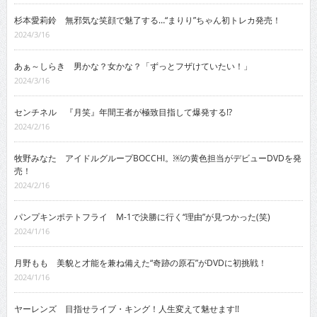
杉本愛莉鈴 無邪気な笑顔で魅了する…“まりり”ちゃん初トレカ発売！
2024/3/16
あぁ～しらき 男かな？女かな？「ずっとフザけていたい！」
2024/3/16
センチネル 『月笑』年間王者が極致目指して爆発する!?
2024/2/16
牧野みなた アイドルグループBOCCHI。￼の黄色担当がデビューDVDを発
売！
2024/2/16
パンプキンポテトフライ M-1で決勝に行く“理由”が見つかった(笑)
2024/1/16
月野もも 美貌と才能を兼ね備えた“奇跡の原石”がDVDに初挑戦！
2024/1/16
ヤーレンズ 目指せライブ・キング！人生変えて魅せます!!