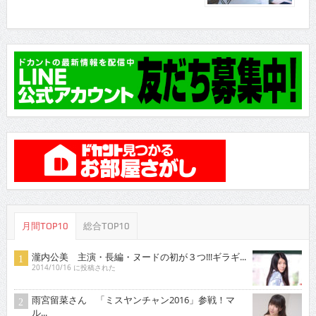
月間TOP10
総合TOP10
瀧内公美 主演・長編・ヌードの初が３つ!!!ギラギ...
2014/10/16 に投稿された
雨宮留菜さん 「ミスヤンチャン2016」参戦！マ
ル...