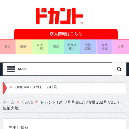
求人情報はこちら
東海
北海道
中国
九州
東京
関東
関西
在宅
中部
東北
四国
沖縄
Menu
CINEMA×STYLE 292号
CINEMA×STYLE 291号
ホーム
NEWS
ドカント19年7月号先出し情報 202号 VOL.4
佐伯大地
CINEMA×STYLE 290号
CINEMA×STYLE 289号
先出し情報