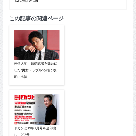
公式Twitter
この記事の関連ページ
佐伯大地 結婚式場を舞台に
した“男女トラブル”を描く映
画に出演
ドカンと19年7月号を全部出
し 202号