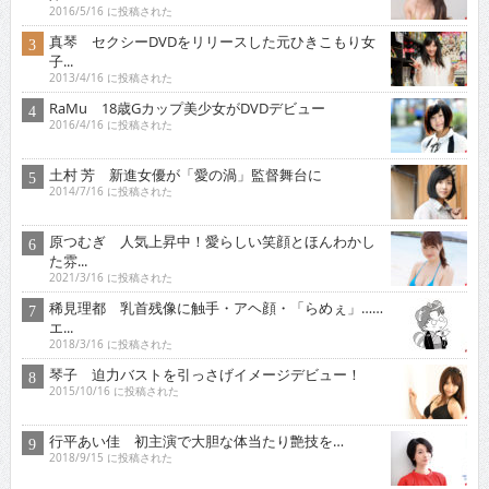
2016/5/16 に投稿された
真琴 セクシーDVDをリリースした元ひきこもり女
子...
2013/4/16 に投稿された
RaMu 18歳Gカップ美少女がDVDデビュー
2016/4/16 に投稿された
土村 芳 新進女優が「愛の渦」監督舞台に
2014/7/16 に投稿された
原つむぎ 人気上昇中！愛らしい笑顔とほんわかし
た雰...
2021/3/16 に投稿された
稀見理都 乳首残像に触手・アヘ顔・「らめぇ」……
エ...
2018/3/16 に投稿された
琴子 迫力バストを引っさげイメージデビュー！
2015/10/16 に投稿された
行平あい佳 初主演で大胆な体当たり艶技を…
2018/9/15 に投稿された