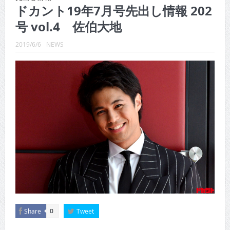
CINEMA×STYLE 288号
ドカント19年7月号先出し情報 202
号 vol.4 佐伯大地
CINEMA×STYLE 287号
CINEMA×STYLE 286号
2019/6/6
NEWS
CINEMA×STYLE 285号
CINEMA×STYLE 294号
CINEMA×STYLE 293号
Share
Tweet
0