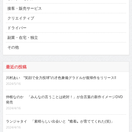
接客・販売サービス
クリエイティブ
ドライバー
副業・在宅・独立
その他
最近の投稿
川村あい “笑顔で全力投球”の才色兼備グラドルが復帰作をリリース!!
2024/5/16
仲根なのか 「みんなの言うことは絶対！」が合言葉の新作イメージDVD
発売
2024/4/16
ランジャタイ 「素晴らしい出会いと〝癒着〟が育ててくれた(笑)」
2024/4/16