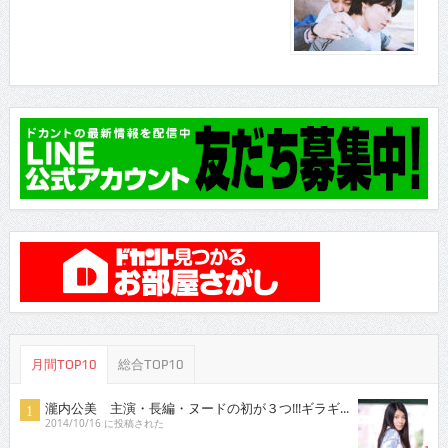
月間TOP10
総合TOP10
瀧内公美 主演・長編・ヌードの初が３つ!!!ギラギ...
2014/10/16 に投稿された