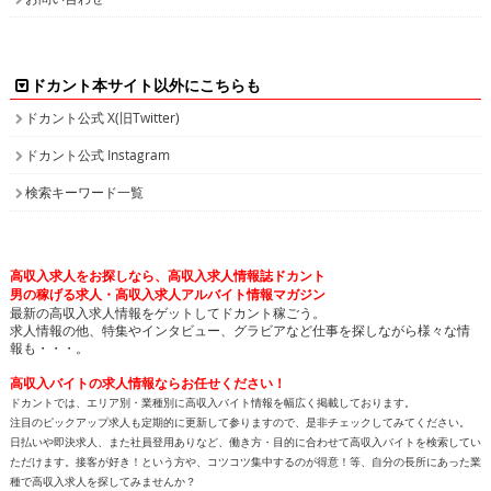
ドカント本サイト以外にこちらも
ドカント公式 X(旧Twitter)
ドカント公式 Instagram
検索キーワード一覧
高収入求人をお探しなら、高収入求人情報誌ドカント
男の稼げる求人・高収入求人アルバイト情報マガジン
最新の高収入求人情報をゲットしてドカント稼ごう。
求人情報の他、特集やインタビュー、グラビアなど仕事を探しながら様々な情
報も・・・。
高収入バイトの求人情報ならお任せください！
ドカントでは、エリア別・業種別に高収入バイト情報を幅広く掲載しております。
注目のピックアップ求人も定期的に更新して参りますので、是非チェックしてみてください。
日払いや即決求人、また社員登用ありなど、働き方・目的に合わせて高収入バイトを検索してい
ただけます。接客が好き！という方や、コツコツ集中するのが得意！等、自分の長所にあった業
種で高収入求人を探してみませんか？