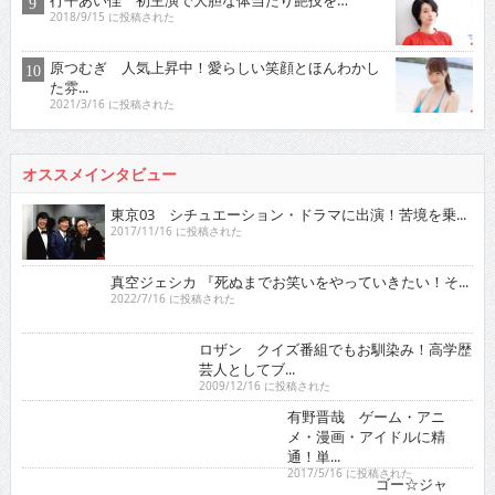
行平あい佳 初主演で大胆な体当たり艶技を…
2018/9/15 に投稿された
原つむぎ 人気上昇中！愛らしい笑顔とほんわかし
た雰...
2021/3/16 に投稿された
オススメインタビュー
東京03 シチュエーション・ドラマに出演！苦境を乗...
2017/11/16 に投稿された
真空ジェシカ 『死ぬまでお笑いをやっていきたい！そ...
2022/7/16 に投稿された
ロザン クイズ番組でもお馴染み！高学歴芸人として
ブ...
2009/12/16 に投稿された
有野晋哉 ゲーム・アニメ・漫画・アイドルに精通！
単...
2017/5/16 に投稿された
ゴー☆ジャス 『夢が叶うというのは直線ではなくい