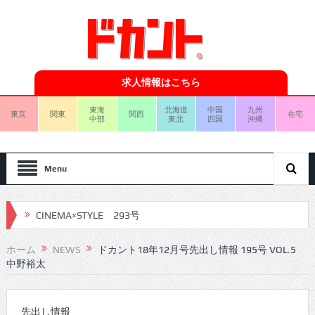
求人情報はこちら
東海
北海道
中国
九州
東京
関東
関西
在宅
中部
東北
四国
沖縄
Menu
CINEMA×STYLE 293号
CINEMA×STYLE 292号
ホーム
NEWS
ドカント18年12月号先出し情報 195号 VOL.5
中野裕太
CINEMA×STYLE 291号
CINEMA×STYLE 290号
先出し情報