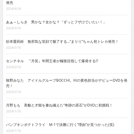
発売
2024/4/16
あぁ～しらき 男かな？女かな？「ずっとフザけていたい！」
2024/3/16
杉本愛莉鈴 無邪気な笑顔で魅了する…“まりり”ちゃん初トレカ発売！
2024/3/16
センチネル 『月笑』年間王者が極致目指して爆発する!?
2024/2/16
牧野みなた アイドルグループBOCCHI。￼の黄色担当がデビューDVDを発
売！
2024/2/16
月野もも 美貌と才能を兼ね備えた“奇跡の原石”がDVDに初挑戦！
2024/1/16
パンプキンポテトフライ M-1で決勝に行く“理由”が見つかった(笑)
2024/1/16