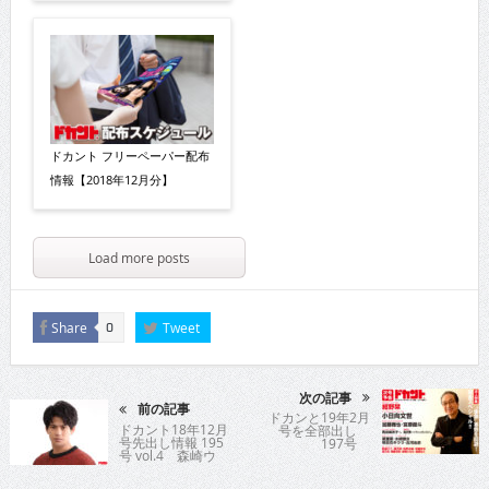
ドカント フリーペーパー配布
情報【2018年12月分】
Load more posts
Share
Tweet
0
次の記事
前の記事
ドカンと19年2月
ドカント18年12月
号を全部出し
号先出し情報 195
197号
号 vol.4 森崎ウ
ィン