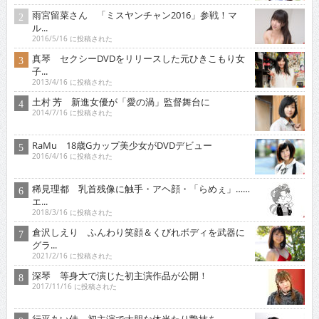
雨宮留菜さん 「ミスヤンチャン2016」参戦！マ
ル...
2016/5/16 に投稿された
真琴 セクシーDVDをリリースした元ひきこもり女
子...
2013/4/16 に投稿された
土村 芳 新進女優が「愛の渦」監督舞台に
2014/7/16 に投稿された
RaMu 18歳Gカップ美少女がDVDデビュー
2016/4/16 に投稿された
稀見理都 乳首残像に触手・アヘ顔・「らめぇ」……
エ...
2018/3/16 に投稿された
倉沢しえり ふんわり笑顔＆くびれボディを武器に
グラ...
2021/2/16 に投稿された
深琴 等身大で演じた初主演作品が公開！
2017/11/16 に投稿された