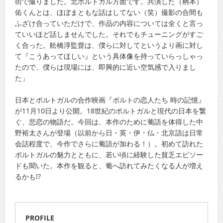
街で撮りました。北ポルトガル方面です。共演した（柄本）
佑くんとは、ほぼまともな話はしてない（笑）撮影の合間も
ふざけ合っていただけで、作品の内容については全くと言っ
ていいほど話しませんでした。それでもチューニングがすご
く合った。舩橋淳監督は、僕らに対してというより画に対し
て『こうあってほしい』という具体像を持っていらっしゃっ
たので、僕らは現場には、即興的に近い空気感で入りまし
た」
日本とポルトガルの合作映画『ポルトの恋人たち 時の記憶』
が11月10日より公開。18世紀のポルトガルと現代の日本を繋
ぐ、悲恋の物語だ。今回は、本作のために葡語を体得した中
野裕太さんが登場（以前から日・英・伊・仏・北京語は日常
会話程度で、今作でさらに葡語が加わる！）。初めて訪れた
ポルトガルの魅力とともに、若い頃に経験した貧乏エピソー
ドも聞いた。本作を観ると、葡へ訪れてみたくなる人が増え
るかも!?
PROFILE