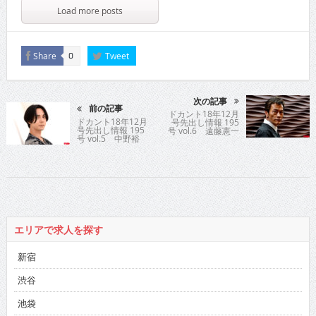
Load more posts
Share
Tweet
0
次の記事
前の記事
ドカント18年12月
ドカント18年12月
号先出し情報 195
号先出し情報 195
号 vol.6 遠藤憲一
号 vol.5 中野裕
太
エリアで求人を探す
新宿
渋谷
池袋