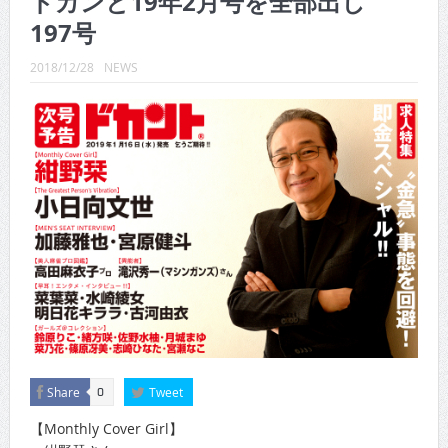
ドカンと19年2月号を全部出し
CINEMA×STYLE 288号
197号
CINEMA×STYLE 287号
2018/12/28
NEWS
CINEMA×STYLE 286号
CINEMA×STYLE 285号
CINEMA×STYLE 294号
CINEMA×STYLE 293号
Share
Tweet
0
【Monthly Cover Girl】