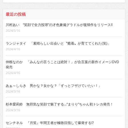
最近の投稿
川村あい “笑顔で全力投球”の才色兼備グラドルが復帰作をリリース!!
2024/5/16
ランジャタイ 「素晴らしい出会いと〝癒着〟が育ててくれた(笑)」
2024/4/16
仲根なのか 「みんなの言うことは絶対！」が合言葉の新作イメージDVD
発売
2024/4/16
あぁ～しらき 男かな？女かな？「ずっとフザけていたい！」
2024/3/16
杉本愛莉鈴 無邪気な笑顔で魅了する…“まりり”ちゃん初トレカ発売！
2024/3/16
センチネル 『月笑』年間王者が極致目指して爆発する!?