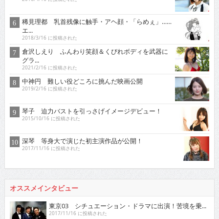
稀見理都 乳首残像に触手・アヘ顔・「らめぇ」……
エ...
2018/3/16 に投稿された
倉沢しえり ふんわり笑顔＆くびれボディを武器に
グラ...
2021/2/16 に投稿された
中神円 難しい役どころに挑んだ映画公開
2019/2/16 に投稿された
琴子 迫力バストを引っさげイメージデビュー！
2015/10/16 に投稿された
深琴 等身大で演じた初主演作品が公開！
2017/11/16 に投稿された
オススメインタビュー
東京03 シチュエーション・ドラマに出演！苦境を乗...
2017/11/16 に投稿された