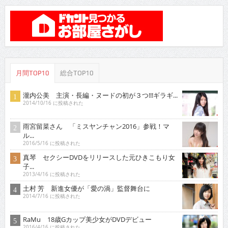
月間TOP10
総合TOP10
瀧内公美 主演・長編・ヌードの初が３つ!!!ギラギ...
2014/10/16 に投稿された
雨宮留菜さん 「ミスヤンチャン2016」参戦！マ
ル...
2016/5/16 に投稿された
真琴 セクシーDVDをリリースした元ひきこもり女
子...
2013/4/16 に投稿された
土村 芳 新進女優が「愛の渦」監督舞台に
2014/7/16 に投稿された
RaMu 18歳Gカップ美少女がDVDデビュー
2016/4/16 に投稿された