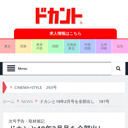
求人情報はこちら
東海
北海道
中国
九州
東京
関東
関西
在宅
中部
東北
四国
沖縄
Menu
CINEMA×STYLE 292号
CINEMA×STYLE 291号
ホーム
NEWS
ドカンと19年2月号を全部出し 197号
CINEMA×STYLE 290号
CINEMA×STYLE 289号
次号予告・取材後記