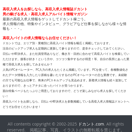
高収入求人をお探しなら、高収入求人情報誌ドカント
男の稼げる求人・高収入求人アルバイト情報マガジン
最新の高収入求人情報をゲットしてドカント稼ごう。
求人情報の他、特集やインタビュー、グラビアなど仕事を探しながら様々な情
報も・・・。
高収入バイトの求人情報ならお任せください！
ドカントでは、エリア別・業種別に高収入バイト情報を幅広く掲載しております。
注目のピックアップ求人も定期的に更新して参りますので、是非チェックしてみてください。
日払いや即決求人、また社員登用ありなど、働き方・目的に合わせて高収入バイトを検索してい
ただけます。接客が好き！という方や、コツコツ集中するのが得意！等、自分の長所にあった業
種で高収入求人を探してみませんか？
人気のPCオペレーター、PC入力の求人もたくさん掲載しています。PCを使って、各種数値化さ
れたデータ情報を入力したり原稿を書いたりするのがPCオペレーターの主な業務です。未経験
の方でも可能なお仕事で、将来のPCスキルアップも見込めます。新着求人情報も続々追加して
おりますので、きっとアナタに合ったバイトが見つかります。
面白特集ページもたっぷりご用意しておりますので、どうぞ楽しみながら求人を探してくださ
い！
高収入バイトをお探しなら、日払いや即決求人を多数掲載している高収入求人情報誌ドカントへ
どうぞお任せくださいませ！
All contents copyright © 2002-2025
ドカント.com
. All rights
reserved. 掲載記事、写真、イラストの無断転載を禁じます。