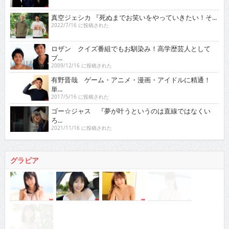
真空ジェシカ 『死ぬまでお笑いをやっていきたい！そ...
2022/7/16 に投稿された
ロザン クイズ番組でもお馴染み！高学歴芸人として
ブ...
2009/12/16 に投稿された
有野晋哉 ゲーム・アニメ・漫画・アイドルに精通！
単...
2017/5/16 に投稿された
ゴー☆ジャス 『夢が叶うというのは直線ではなくい
ろ...
2021/11/16 に投稿された
グラビア