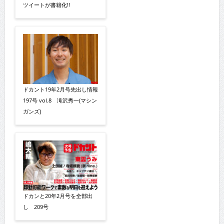
ツイートが書籍化!!
ドカント19年2月号先出し情報
197号 vol.8 滝沢秀一(マシン
ガンズ)
ドカンと20年2月号を全部出
し 209号