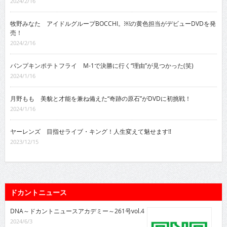
2024/2/16
牧野みなた アイドルグループBOCCHI。￼の黄色担当がデビューDVDを発
売！
2024/2/16
パンプキンポテトフライ M-1で決勝に行く“理由”が見つかった(笑)
2024/1/16
月野もも 美貌と才能を兼ね備えた“奇跡の原石”がDVDに初挑戦！
2024/1/16
ヤーレンズ 目指せライブ・キング！人生変えて魅せます!!
2023/12/15
ドカントニュース
DNA～ドカントニュースアカデミー～261号vol.4
2024/6/3