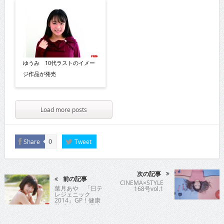
ゆうみ 10代ラストのイメー
ジ作品が発売
Load more posts
Share
Tweet
0
次の記事
前の記事
CINEMA×STYLE
葉月あや 「日テ
168号vol.1
レジェニック
2014」GP！健康
的ボディー＆飾ら
ない天真爛漫なキ
ャラクターで人気