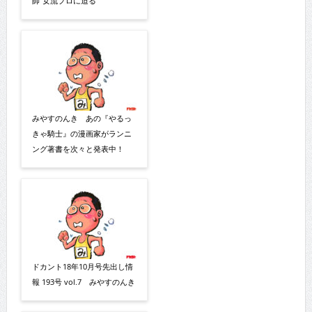
師”女流プロに迫る
みやすのんき あの『やるっ
きゃ騎士』の漫画家がランニ
ング著書を次々と発表中！
ドカント18年10月号先出し情
報 193号 vol.7 みやすのんき