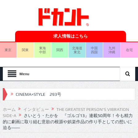
求人情報はこちら
東海
北海道
中国
九州
東京
関東
関西
在宅
中部
東北
四国
沖縄
Menu
CINEMA×STYLE 293号
CINEMA×STYLE 292号
ホーム
インタビュー
THE GREATEST PERSON’S VIBRATION
CINEMA×STYLE 291号
SIDE-A
さいとう・たかを 『ゴルゴ13』連載50周年！今も精力
的に劇画に取り組む意欲の根源や娯楽作品の作り手としての想いに
CINEMA×STYLE 290号
迫る――
CINEMA×STYLE 289号