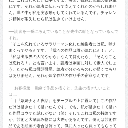
ねです。それが読者に伝わって支えてくれたのかもしれませ
ん。世の中が私を突き動かしてくれているんです。チャレン
ジ精神が消失したら私は生きていけません」
──読者を一番に考えていることが先生の軸となっているんで
すね。
「そこを忘れているサラリーマン化した編集者には私、吠え
まくってやるんです。『我々の作品は誰が読むねん！』と。
『私は出版界の人間やから』なんて答えたら、『そんなこと
は忘れろ！』とも言います。読者は劇画に対して素人でしょ
う。だから私は徹頭徹尾、読者が分かるものしか描くつもり
はありません。それが娯楽作品の作り手の宿命なんです」
──お客様第一目線で作品を描くと、先生の描きたいこと
は…。
「（『娼婦ナオミ夜話』をテーブルの上に置いて）この作品
だけは描きたくて描いたんです。でも、私が描きたくて描い
た作品はウケた試しがない（笑）そしてこれは私の持論です
が、芸術と大衆読み物には大差があるんです。例えば芸術作
品である絵画の場合は飾って、気に入ったら買ってもらって