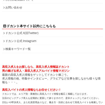
ドカント本サイト以外にこちらも
ドカント公式 X(旧Twitter)
ドカント公式 Instagram
検索キーワード一覧
高収入求人をお探しなら、高収入求人情報誌ドカント
男の稼げる求人・高収入求人アルバイト情報マガジン
最新の高収入求人情報をゲットしてドカント稼ごう。
求人情報の他、特集やインタビュー、グラビアなど仕事を探しながら様々な情
報も・・・。
高収入バイトの求人情報ならお任せください！
ドカントでは、エリア別・業種別に高収入バイト情報を幅広く掲載しております。
注目のピックアップ求人も定期的に更新して参りますので、是非チェックしてみてください。
日払いや即決求人、また社員登用ありなど、働き方・目的に合わせて高収入バイトを検索してい
ただけます。接客が好き！という方や、コツコツ集中するのが得意！等、自分の長所にあった業
種で高収入求人を探してみませんか？
人気のPCオペレーター、PC入力の求人もたくさん掲載しています。PCを使って、各種数値化さ