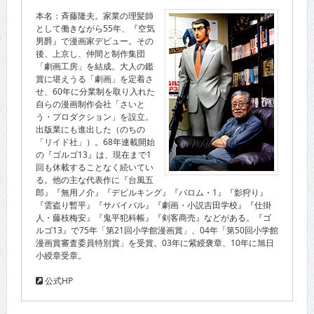
本名：斉藤隆夫。家業の理髪師
として働きながら55年、『空気
男爵』で漫画家デビュー。その
後、上京し、仲間と制作集団
「劇画工房」を結成。大人の鑑
賞に堪えうる「劇画」を定着さ
せ、60年に分業制を取り入れた
自らの漫画制作会社「さいと
う・プロダクション」を設立。
出版業にも進出した（のちの
「リイド社」）。68年連載開始
の『ゴルゴ13』は、現在まで1
回も休載することなく続いてい
る。他の主な代表作に『台風五
郎』『無用ノ介』『デビルキング』『バロム・1』『影狩り』
『雲盗り暫平』『サバイバル』『劇画・小説吉田学校』『仕掛
人・藤枝梅安』『鬼平犯科帳』『剣客商売』などがある。『ゴ
ルゴ13』で75年「第21回小学館漫画賞」、04年「第50回小学館
漫画賞審査委員特別賞」を受賞。03年に紫綬褒章、10年に旭日
小綬章受章。
公式HP