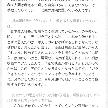
我々人間は考える一瞬しか自分のものにできないからこそ、
手放したらアカン！ と頭の片隅に置いているんです」
──貸本屋時代の〝気づき〟も、考える力を研磨したからで
は。
「貸本屋の社長が客層を全く把握していなかったのを知った
時に、『この世界、ガラ空きやんけ！ これから伸びる！』
とすぐ思えたのは、考える力のおかげかもしれませんね。な
ぜ伸びると思ったかと言うと、漫画は映画ほど金がかからん
でしょう。映画で百人のエキストラを揃えようと思っても簡
単には揃わないけど、漫画なら描けば揃えられる。幼い頃は
映画マニアだったんで、『紙で映画が作れる！』と分かって
からは、この世界のことしか考えなくなったんです。〝ガラ
空きやんけ！〟というジャンルは今でも存在するでしょう
ね。見つけるためには、目を見開いて細か〜いところまで観
察する必要がありますが」
──先生のその思想が詰まった制作現場も、展覧会ではリアル
に再現されているそうですね。
「こんなに見せていいんか？ っていうぐらい種明かしをし