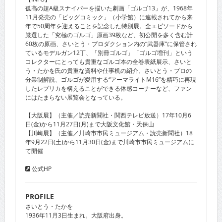
孤高の超A級スナイパーを描いた劇画「ゴルゴ13」が、1968年
11月発売の「ビッグコミック」（小学館）に連載されてから来
年で50周年を迎えることを記念した特別展。全エピソードから
厳選した「究極のゴルゴ」原画39枚など、初公開を多く含む計
60枚の原画、さいとう・プロダクション内の“武器庫”に保管され
ているモデルガン12丁、「別冊ゴルゴ」「ゴルゴ増刊」という
コレクターにとっても貴重なゴルゴ本の全巻表紙展示、さいと
う・たかを氏の貴重な資料や仕事机の紹介、さいとう・プロの
分業制解説、ゴルゴが愛用する“アーマライトM16”を精巧に再現
したレプリカを構えることができる体感コーナーなど、ファン
にはたまらない展覧会となっている。
【大阪展】（主催／読売新聞社・関西テレビ放送）17年10月6
日(金)から11月27日(月)まで大阪文化館・天保山
【川崎展】（主催／川崎市市民ミュージアム・読売新聞社）18
年9月22日(土)から11月30日(金)まで川崎市市民ミュージアムに
て開催
公式HP
PROFILE
さいとう・たかを
1936年11月3日生まれ。大阪府出身。