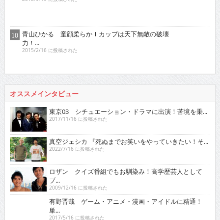
青山ひかる 童顔柔らかＩカップは天下無敵の破壊
力！...
2015/2/16 に投稿された
オススメインタビュー
東京03 シチュエーション・ドラマに出演！苦境を乗...
2017/11/16 に投稿された
真空ジェシカ 『死ぬまでお笑いをやっていきたい！そ...
2022/7/16 に投稿された
ロザン クイズ番組でもお馴染み！高学歴芸人として
ブ...
2009/12/16 に投稿された
有野晋哉 ゲーム・アニメ・漫画・アイドルに精通！
単...
2017/5/16 に投稿された
ゴー☆ジャス 『夢が叶うというのは直線ではなくい
ろ...