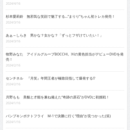
2024/4/16
杉本愛莉鈴 無邪気な笑顔で魅了する…“まりり”ちゃん初トレカ発売！
2024/3/16
あぁ～しらき 男かな？女かな？「ずっとフザけていたい！」
2024/3/16
牧野みなた アイドルグループBOCCHI。￼の黄色担当がデビューDVDを発
売！
2024/2/16
センチネル 『月笑』年間王者が極致目指して爆発する!?
2024/2/16
月野もも 美貌と才能を兼ね備えた“奇跡の原石”がDVDに初挑戦！
2024/1/16
パンプキンポテトフライ M-1で決勝に行く“理由”が見つかった(笑)
2024/1/16