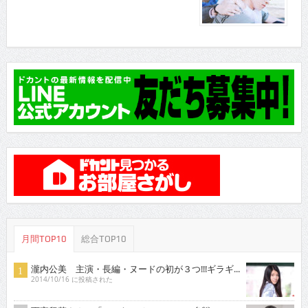
月間TOP10
総合TOP10
瀧内公美 主演・長編・ヌードの初が３つ!!!ギラギ...
2014/10/16 に投稿された