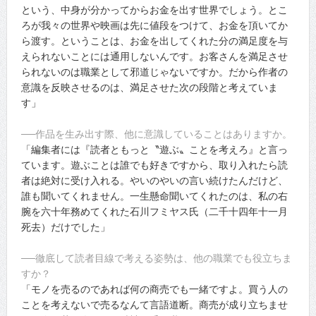
という、中身が分かってからお金を出す世界でしょう。とこ
ろが我々の世界や映画は先に値段をつけて、お金を頂いてか
ら渡す。ということは、お金を出してくれた分の満足度を与
えられないことには通用しないんです。お客さんを満足させ
られないのは職業として邪道じゃないですか。だから作者の
意識を反映させるのは、満足させた次の段階と考えていま
す」
──作品を生み出す際、他に意識していることはありますか。
「編集者には『読者ともっと〝遊ぶ〟ことを考えろ』と言っ
ています。遊ぶことは誰でも好きですから、取り入れたら読
者は絶対に受け入れる。やいのやいの言い続けたんだけど、
誰も聞いてくれません。一生懸命聞いてくれたのは、私の右
腕を六十年務めてくれた石川フミヤス氏（二千十四年十一月
死去）だけでした」
──徹底して読者目線で考える姿勢は、他の職業でも役立ちま
すか？
「モノを売るのであれば何の商売でも一緒ですよ。買う人の
ことを考えないで売るなんて言語道断。商売が成り立ちませ