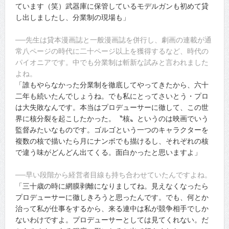
ています（笑）武器庫に保管しているモデルガンも初めて貸
し出しましたし、分業制の現場も」
──先生は貸本漫画誌と一般漫画誌を併行し、劇画の連載が通
常八ページの時代に二十ページ以上を獲得するなど、時代の
パイオニアです。中でも分業制は斬新な試みと言われました
よね。
「誰もやらなかった分業制を徹底してやってきたから、六十
二年も続いたんでしょうね。でも私にとってさいとう・プロ
は大失敗なんです。本当はプロデューサーに徹して、この世
界に核分裂を起こしたかった。〝核〟というのは映画でいう
監督みたいなものです。ゴルゴという一つのキャラクターを
複数の核で描いたら月にナンボでも描けるし、それぞれの核
で違う味がどんどん出てくる。面白かったと思いますよ」
──早い段階から経営者目線も持ち合わせていたんですよね。
「三十歳の時に網膜剥離になりましてね。見えなくなったら
プロデューサーに徹しきろうと思ったんです。でも、何とか
治って私が仕事をするから、来る連中は私が競争相手でしか
ないわけですよ。プロデューサーとしては見てくれない。だ