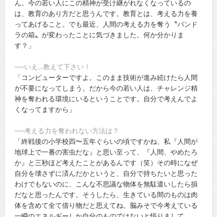
ん。今の若い人にこの精神が受け継がれなくなっているの
は、教育のあり方だと思うんです。教育とは、考える力を養
ってあげること。でも最近、人間の考える力を奪う〝パンド
ラの箱〟が変わったことに気づきました。何か分かりま
す？」
──いえ…教えて下さい！
「コンピューターですよ。このまま技術が進み続けたら人間
が不要になってしまう。だから今の若い人は、チャレンジ精
神を奪われる環境にいるということです。自分で考えんでよ
くなってますから」
──考える力を奪われない方法は？
「終戦後の小学校四〜五年ぐらいの頃ですかね、私『人間が
地球上で一番の害虫だな』と思い至って、『人間、やめたろ
か』と三秒ほど考えたことがあるんです（笑）その時になぜ
自分を壊さずに済んだかというと、自分で持ちたいと思った
わけでもないのに、こんな不思議な物体を無駄遣いしたら損
だなと思ったんです。そうしたら、生きている間のものは肉
体を含めて全て借り物だと思えてね。脳みそで今考えている
一瞬のエネルギーしか自分のものではないと悟りまして。