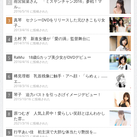
雨宮留菜さん 「ミスヤンチャン2016」参戦！マ
ル...
2016/5/16 に投稿された
真琴 セクシーDVDをリリースした元ひきこもり女
子...
2013/4/16 に投稿された
土村 芳 新進女優が「愛の渦」監督舞台に
2014/7/16 に投稿された
RaMu 18歳Gカップ美少女がDVDデビュー
2016/4/16 に投稿された
稀見理都 乳首残像に触手・アヘ顔・「らめぇ」……
エ...
2018/3/16 に投稿された
琴子 迫力バストを引っさげイメージデビュー！
2015/10/16 に投稿された
原つむぎ 人気上昇中！愛らしい笑顔とほんわかし
た雰...
2021/3/16 に投稿された
行平あい佳 初主演で大胆な体当たり艶技を…
2018/9/15 に投稿された