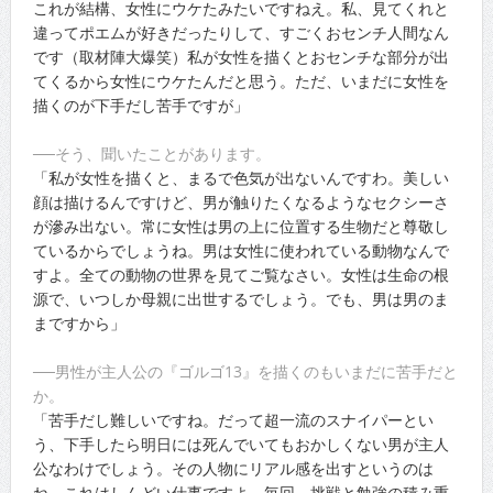
これが結構、女性にウケたみたいですねえ。私、見てくれと
違ってポエムが好きだったりして、すごくおセンチ人間なん
です（取材陣大爆笑）私が女性を描くとおセンチな部分が出
てくるから女性にウケたんだと思う。ただ、いまだに女性を
描くのが下手だし苦手ですが」
──そう、聞いたことがあります。
「私が女性を描くと、まるで色気が出ないんですわ。美しい
顔は描けるんですけど、男が触りたくなるようなセクシーさ
が滲み出ない。常に女性は男の上に位置する生物だと尊敬し
ているからでしょうね。男は女性に使われている動物なんで
すよ。全ての動物の世界を見てご覧なさい。女性は生命の根
源で、いつしか母親に出世するでしょう。でも、男は男のま
まですから」
──男性が主人公の『ゴルゴ13』を描くのもいまだに苦手だと
か。
「苦手だし難しいですね。だって超一流のスナイパーとい
う、下手したら明日には死んでいてもおかしくない男が主人
公なわけでしょう。その人物にリアル感を出すというのは
ね、これはしんどい仕事ですよ。毎回、挑戦と勉強の積み重