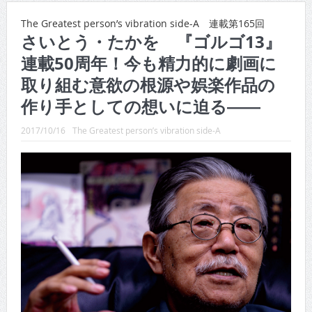
CINEMA×STYLE 288号
The Greatest person’s vibration side-A 連載第165回
さいとう・たかを 『ゴルゴ13』
CINEMA×STYLE 287号
連載50周年！今も精力的に劇画に
CINEMA×STYLE 286号
取り組む意欲の根源や娯楽作品の
CINEMA×STYLE 285号
作り手としての想いに迫る――
CINEMA×STYLE 294号
2017/10/16
The Greatest person’s vibration side-A