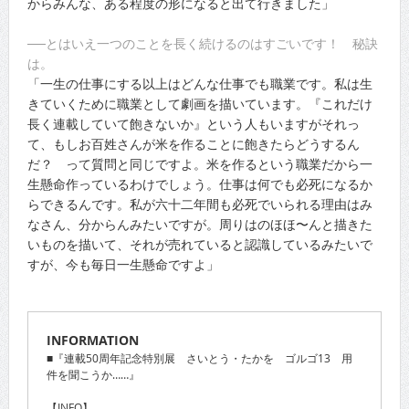
からみんな、ある程度の形になると出て行きました」
──とはいえ一つのことを長く続けるのはすごいです！ 秘訣
は。
「一生の仕事にする以上はどんな仕事でも職業です。私は生
きていくために職業として劇画を描いています。『これだけ
長く連載していて飽きないか』という人もいますがそれっ
て、もしお百姓さんが米を作ることに飽きたらどうするん
だ？ って質問と同じですよ。米を作るという職業だから一
生懸命作っているわけでしょう。仕事は何でも必死になるか
らできるんです。私が六十二年間も必死でいられる理由はみ
なさん、分からんみたいですが。周りはのほほ〜んと描きた
いものを描いて、それが売れていると認識しているみたいで
すが、今も毎日一生懸命ですよ」
INFORMATION
■『連載50周年記念特別展 さいとう・たかを ゴルゴ13 用
件を聞こうか……』
【INFO】