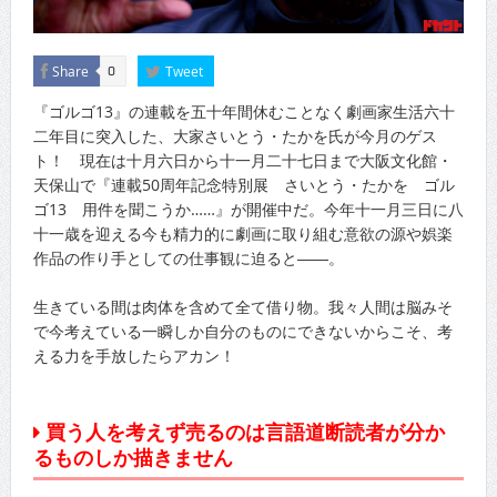
Share
Tweet
0
『ゴルゴ13』の連載を五十年間休むことなく劇画家生活六十
二年目に突入した、大家さいとう・たかを氏が今月のゲス
ト！ 現在は十月六日から十一月二十七日まで大阪文化館・
天保山で『連載50周年記念特別展 さいとう・たかを ゴル
ゴ13 用件を聞こうか……』が開催中だ。今年十一月三日に八
十一歳を迎える今も精力的に劇画に取り組む意欲の源や娯楽
作品の作り手としての仕事観に迫ると――。
生きている間は肉体を含めて全て借り物。我々人間は脳みそ
で今考えている一瞬しか自分のものにできないからこそ、考
える力を手放したらアカン！
買う人を考えず売るのは言語道断読者が分か
るものしか描きません