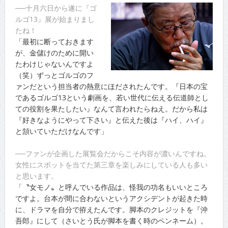
──十月六日から遂に『ゴ
ルゴ13』展が始まりまし
たね！
「最初に断っておきます
が、金儲けのために開い
たわけじゃないんですよ
（笑）ずっとゴルゴのフ
ァンだという担当者の熱意にほだされたんです。『日本の宝
であるゴルゴ13という劇画を、若い世代に伝える伝道師とし
ての役割を果たしたい』なんて言われたらねえ。だから私は
『好きなようにやって下さい』と伝えた後は『ハイ、ハイ』
と頷いていただけなんです」
──ファンが企画した展覧会だからこそ内容が濃いんですね。
女性にスポットを当てた第三章を楽しみにしている人も多い
と思います。
「〝女モノ〟と呼んでいる作品は、怪我の功名もいいところ
ですよ。台本が間に合わないというアクシデントが起きた時
に、ドラマを自分で拵えたんです。脚本のクレジットを『沖
吾郎』にして（さいとう氏が脚本を書く時のペンネーム）。