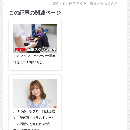
取材・文／内埜さくら 撮影／おおえき寿一
この記事の関連ページ
ドカント フリーペーパー配布
情報【2017年11月分】
ふゆつみ千明プロ 雑誌連載
も！漫画家・イラストレータ
ーの活動でも知られる“絵