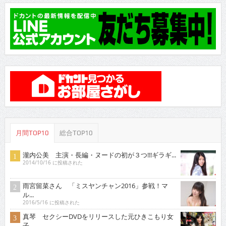
月間TOP10
総合TOP10
瀧内公美 主演・長編・ヌードの初が３つ!!!ギラギ...
2014/10/16 に投稿された
雨宮留菜さん 「ミスヤンチャン2016」参戦！マ
ル...
2016/5/16 に投稿された
真琴 セクシーDVDをリリースした元ひきこもり女
子...
2013/4/16 に投稿された
RaMu 18歳Gカップ美少女がDVDデビュー
2016/4/16 に投稿された
土村 芳 新進女優が「愛の渦」監督舞台に
2014/7/16 に投稿された