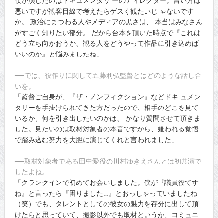
僕が演じたのはドキュメンタリ ーのディレクター。言い方は
悪いですが観客目線で考えたらゲスく観たいじ ゃないです
か。 政治にまつわる人やメディアの黒さは、 本当はみなさん
がすごく知りたい部分。 だから台本を頂いた時点で『これは
どう立ち向かおうか、観る人をどうやって作品に引き込めば
いいのか』と悩みましたね」
──では、役作りに関して五藤利弘監督とはどのような話し合
いを。
「監督ご自身が、『ザ・ノンフィクション』などドキ ュメン
タリーを手掛けられてきた方だったので、相手のどこを見て
いるか、何を引き出したいのかは、 かなり質問させて頂きま
した。見たいのは取材対象者の本音ですから、嫌われる覚悟
で踏み込む努力を大胆に演じてくれと言われました」
──取材対象者である田中愛役の川村ゆきえさんとは初共演で
したよね。
「クランクインで初めてお会いしました。僕が『議員役です
ね』と言ったら『困りました…』とおっしゃっていましたね
（笑）でも、タレントとしての彼女の魅力を存分に出して頂
けたらと思っていて、撮影以外でも取材というか、コミュニ