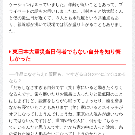
ケーションは図っていました。年齢が近いこともあって、プ
ライベートの話もお伺いしましたね。川村さんと聡太郎くん
と僕の誕生日が近くて、３人とも水瓶座という共通点もあ
り、親近感が沸いて現場では話が盛り上がることもありまし
た」
東日本大震災当日何者でもない自分を知り悔
しかった
──作品になぞらえた質問も。○○すぎる自分の○○に当てはめる
なら？
「だらしなさすぎる自分です（笑）家にいると動きたくなく
なるんです。歯を磨いたりお風呂に入ったりと最低限のこと
はしますけど、読書をしながら眠ってしまったり、歯を磨き
ながら寝ていたこともあります（笑）家にいるとスイッチが
オフになってしまうんでしょうね。東京の人混みが嫌いなわ
けではないんですけど、世間や街や人に、何かを〝もらっ
て〟いるんだと思うんです。だから家の中に入った途端、糸
の切れた操り人形みたいになってしまうのかなと」