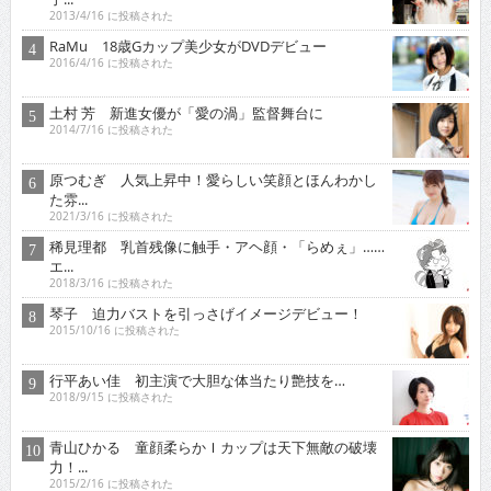
原つむぎ 人気上昇中！愛らしい笑顔とほんわかし
た雰...
2021/3/16 に投稿された
稀見理都 乳首残像に触手・アヘ顔・「らめぇ」……
エ...
2018/3/16 に投稿された
琴子 迫力バストを引っさげイメージデビュー！
2015/10/16 に投稿された
行平あい佳 初主演で大胆な体当たり艶技を…
2018/9/15 に投稿された
青山ひかる 童顔柔らかＩカップは天下無敵の破壊
力！...
2015/2/16 に投稿された
オススメインタビュー
東京03 シチュエーション・ドラマに出演！苦境を乗...
2017/11/16 に投稿された