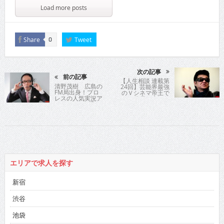
Load more posts
Share
Tweet
0
次の記事
前の記事
【人生相談 連載第
清野茂樹 広島の
24回】芸能界最強
FM局出身！プロ
のＶシネマ帝王で
レスの人気実況ア
ある俳優の小沢仁
ナが“イズム”受け
志氏が時に優し
継ぎ実況道を往く
く、時に厳しく歯
切れよく人生指
南！
エリアで求人を探す
新宿
渋谷
池袋