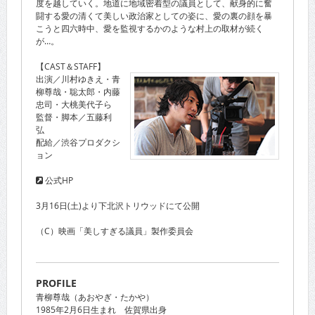
度を越していく。地道に地域密着型の議員として、献身的に奮
闘する愛の清くて美しい政治家としての姿に、愛の裏の顔を暴
こうと四六時中、愛を監視するかのような村上の取材が続く
が…。
【CAST＆STAFF】
出演／川村ゆきえ・青
柳尊哉・聡太郎・内藤
忠司・大桃美代子ら
監督・脚本／五藤利
弘
配給／渋谷プロダクシ
ョン
公式HP
3月16日(土)より下北沢トリウッドにて公開
（C）映画「美しすぎる議員」製作委員会
PROFILE
青柳尊哉（あおやぎ・たかや）
1985年2月6日生まれ 佐賀県出身