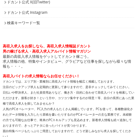
高収入求人をお探しなら、高収入求人情報誌ドカント
男の稼げる求人・高収入求人アルバイト情報マガジン
最新の高収入求人情報をゲットしてドカント稼ごう。
求人情報の他、特集やインタビュー、グラビアなど仕事を探しながら様々な情
報も・・・。
高収入バイトの求人情報ならお任せください！
ドカントでは、エリア別・業種別に高収入バイト情報を幅広く掲載しております。
注目のピックアップ求人も定期的に更新して参りますので、是非チェックしてみてください。
日払いや即決求人、また社員登用ありなど、働き方・目的に合わせて高収入バイトを検索してい
ただけます。接客が好き！という方や、コツコツ集中するのが得意！等、自分の長所にあった業
種で高収入求人を探してみませんか？
人気のPCオペレーター、PC入力の求人もたくさん掲載しています。PCを使って、各種数値化さ
れたデータ情報を入力したり原稿を書いたりするのがPCオペレーターの主な業務です。未経験
の方でも可能なお仕事で、将来のPCスキルアップも見込めます。新着求人情報も続々追加して
おりますので、きっとアナタに合ったバイトが見つかります。
面白特集ページもたっぷりご用意しておりますので、どうぞ楽しみながら求人を探してくださ
い！
高収入バイトをお探しなら、日払いや即決求人を多数掲載している高収入求人情報誌ドカントへ
どうぞお任せくださいませ！
All contents copyright © 2002-2025
ドカント.com
. All rights
reserved. 掲載記事、写真、イラストの無断転載を禁じます。