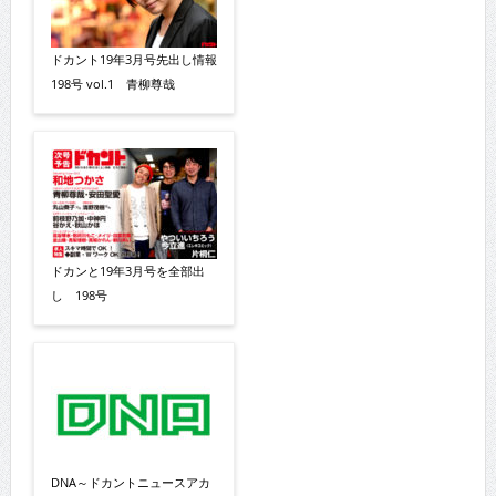
ドカント19年3月号先出し情報
198号 vol.1 青柳尊哉
ドカンと19年3月号を全部出
し 198号
DNA～ドカントニュースアカ