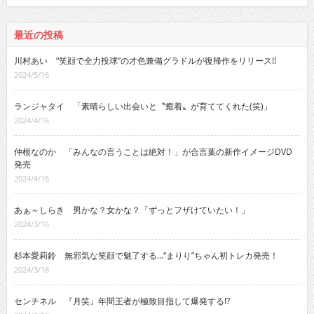
最近の投稿
川村あい “笑顔で全力投球”の才色兼備グラドルが復帰作をリリース!!
2024/5/16
ランジャタイ 「素晴らしい出会いと〝癒着〟が育ててくれた(笑)」
2024/4/16
仲根なのか 「みんなの言うことは絶対！」が合言葉の新作イメージDVD
発売
2024/4/16
あぁ～しらき 男かな？女かな？「ずっとフザけていたい！」
2024/3/16
杉本愛莉鈴 無邪気な笑顔で魅了する…“まりり”ちゃん初トレカ発売！
2024/3/16
センチネル 『月笑』年間王者が極致目指して爆発する!?