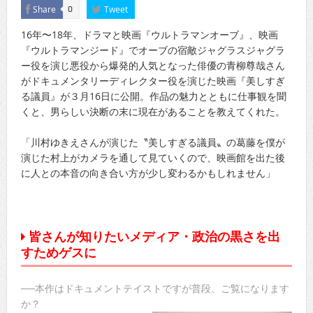
Share
Tweet
0
16年〜18年、ドラマと映画『ウルトラマンオーブ』、映画
『ウルトラマンジード』でオーブの宿敵ジャグラスジャグラ
ー役を演じ悪役から爆発的人気となった俳優の青柳尊哉さん
がドキュメンタリーディレクター役を演じた映画『美しすぎ
る議員』が３月16日に公開。作品の魅力とともに仕事観を聞
くと、男らしい決断の末に現在があることを教えてくれた。
「川村ゆきえさんが演じた〝美しすぎる議員〟の葛藤を僕が
演じた村上がカメラを通して見ていくので、映画館を出た後
に人との本音の向き合い方が少し変わるかもしれません」
皆さんが知りたいメディア・政治の黒さを出
すためゲスに
──本作はドキュメントテイストですが普段、ご覧になります
か？