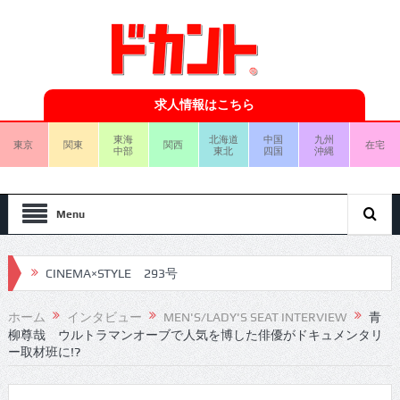
求人情報はこちら
東海
北海道
中国
九州
東京
関東
関西
在宅
中部
東北
四国
沖縄
Menu
CINEMA×STYLE 292号
CINEMA×STYLE 291号
ホーム
インタビュー
MEN'S/LADY'S SEAT INTERVIEW
青
柳尊哉 ウルトラマンオーブで人気を博した俳優がドキュメンタリ
CINEMA×STYLE 290号
ー取材班に!?
CINEMA×STYLE 289号