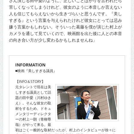
さん演じる田中愛のように、正しいことばかりを言われたら
苦しくなってしまうけれど、彼女のように本音しか言えない
人も信じてもらえないから生きづらいと思うんです。『美し
すぎる』という言葉を与えられたけれど彼女にとっては忌み
嫌う言葉かもしれない。そういった葛藤を僕が演じた村上が
カメラを通して見ていくので、映画館を出た後に人との本音
の向き合い方が少し変わるかもしれませんね」
INFORMATION
■映画『美しすぎる議員』
【INFO＆STORY】
元タレントで現在は美
しすぎる議員として話
題の田中愛（川村ゆき
え）。そんな彼女の取
材をするため、ドキュ
メンタリーディレクタ
ーの村上一朗（青柳尊
哉）がやって来る。最
初はごく一般的な取材だったが、村上のインタビューが徐々に