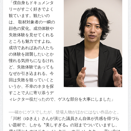
「僕自身もドキュメンタ
リーがすごく好きでよく
観ています。観たいの
は、 取材対象者の一瞬の
顔色の変化。成功体験や
失敗体験を見せてくれる
ところも魅力ですよね。
成功であればあの人たち
の体験を踏襲したいとか
憧れる気持ちになるけれ
ど、失敗体験であっても
なぜか引き込まれる。今
回は失敗を狙っていくと
いうか、不幸のネタを探
すことで人に寄り添うデ
ィレクター役だったので、ゲスな部分を大事にしました」
──確かにゲスでしたが、登場人物がほかにはない作品かと。
「川村（ゆきえ）さんが演じた議員さん自体が共感を得づら
い題材で、しかも〝美しすぎる〟の冠までついていますし、