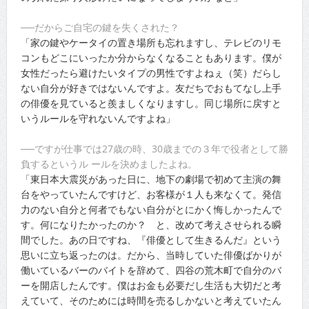
──だからご自宅の鍵を失くされた？
「家の鍵やケータイの置き場所も忘れますし、テレビのリモ
コンもどこにいったか分からなくなることもあります。僕が
女性だったら避けたいタイプの男性ですよねぇ（笑）だらし
ない自分が好きではないんですよ。友だちでおもてなし上手
の俳優を見ていると羨ましくなりますし。同じ場所に戻すと
いうルールを守れないんですよね」
──ですが仕事では27歳の時、30歳までの３年で役者として勝
負するというル ールを決めましたよね。
「東日本大震災があった日に、地下の劇場で初めて主演の舞
台をやっていたんですけど、お客様が１人も来なくて。発信
力のない自分と何者でもない自分がとにかく悔しかったんで
す。何になりたかったのか？ と、改めて考えさせられる瞬
間でした。あの日ですね、『俳優として生きるんだ』という
思いに立ち返ったのは。だから、当時していた俳優ばかりが
働いているバーのバイトを辞めて、四谷の荒木町で自分のバ
ーを開店したんです。僕はお金も必要だし生活も大切だと考
えていて、そのためには時間を売るしかないと考えていたん