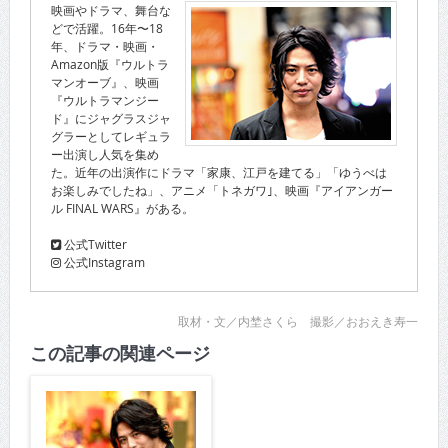
映画やドラマ、舞台な
どで活躍。16年〜18
年、ドラマ・映画・
Amazon版『ウルトラ
マンオーブ』、映画
『ウルトラマンジー
ド』にジャグラスジャ
グラーとしてレギュラ
ー出演し人気を集め
た。近年の出演作にドラマ「家康、江戸を建てる」「ゆうべは
お楽しみでしたね」、アニメ「トネガワ｣、映画『アイアンガー
ル FINAL WARS』がある。
公式Twitter
公式Instagram
取材・文／内埜さくら 撮影／おおえき寿一
この記事の関連ページ