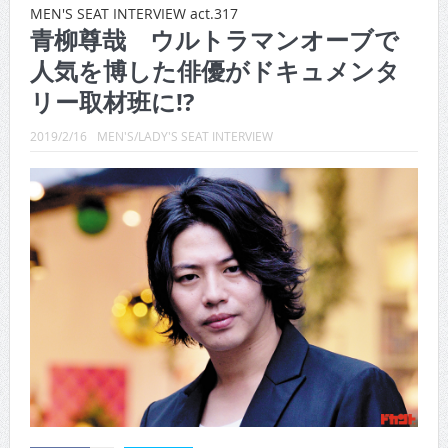
CINEMA×STYLE 288号
MEN'S SEAT INTERVIEW act.317
青柳尊哉 ウルトラマンオーブで
CINEMA×STYLE 287号
人気を博した俳優がドキュメンタ
CINEMA×STYLE 286号
リー取材班に!?
CINEMA×STYLE 285号
2019/2/16
MEN'S/LADY'S SEAT INTERVIEW
CINEMA×STYLE 294号
CINEMA×STYLE 293号