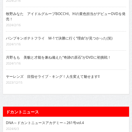
2024/2/16
牧野みなた アイドルグループBOCCHI。￼の黄色担当がデビューDVDを発
売！
2024/2/16
パンプキンポテトフライ M-1で決勝に行く“理由”が見つかった(笑)
2024/1/16
月野もも 美貌と才能を兼ね備えた“奇跡の原石”がDVDに初挑戦！
2024/1/16
ヤーレンズ 目指せライブ・キング！人生変えて魅せます!!
2023/12/15
ドカントニュース
DNA～ドカントニュースアカデミー～261号vol.4
2024/6/3