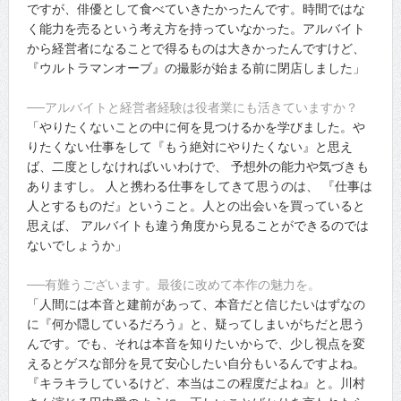
ですが、俳優として食べていきたかったんです。時間ではな
く能力を売るという考え方を持っていなかった。アルバイト
から経営者になることで得るものは大きかったんですけど、
『ウルトラマンオーブ』の撮影が始まる前に閉店しました」
──アルバイトと経営者経験は役者業にも活きていますか？
「やりたくないことの中に何を見つけるかを学びました。や
りたくない仕事をして『もう絶対にやりたくない』と思え
ば、二度としなければいいわけで、 予想外の能力や気づきも
ありますし。 人と携わる仕事をしてきて思うのは、 『仕事は
人とするものだ』ということ。人との出会いを買っていると
思えば、 アルバイトも違う角度から見ることができるのでは
ないでしょうか」
──有難うございます。最後に改めて本作の魅力を。
「人間には本音と建前があって、本音だと信じたいはずなの
に『何か隠しているだろう』と、疑ってしまいがちだと思う
んです。でも、それは本音を知りたいからで、少し視点を変
えるとゲスな部分を見て安心したい自分もいるんですよね。
『キラキラしているけど、本当はこの程度だよね』と。川村