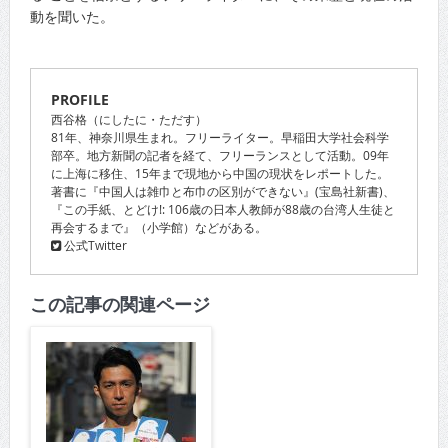
動を聞いた。
PROFILE
西谷格（にしたに・ただす）
81年、神奈川県生まれ。フリーライター。早稲田大学社会科学
部卒。地方新聞の記者を経て、フリーランスとして活動。09年
に上海に移住、15年まで現地から中国の現状をレポートした。
著書に『中国人は雑巾と布巾の区別ができない』(宝島社新書)、
『この手紙、とどけ!: 106歳の日本人教師が88歳の台湾人生徒と
再会するまで』（小学館）などがある。
公式Twitter
この記事の関連ページ