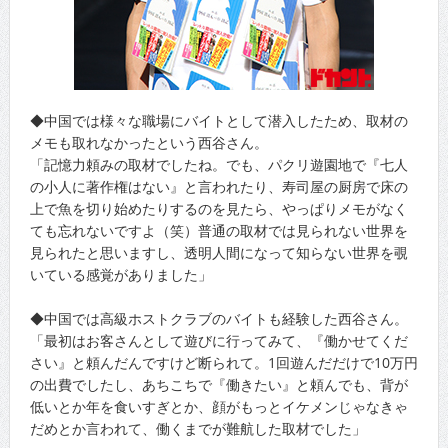
◆中国では様々な職場にバイトとして潜入したため、取材の
メモも取れなかったという西谷さん。
「記憶力頼みの取材でしたね。でも、パクリ遊園地で『七人
の小人に著作権はない』と言われたり、寿司屋の厨房で床の
上で魚を切り始めたりするのを見たら、やっぱりメモがなく
ても忘れないですよ（笑）普通の取材では見られない世界を
見られたと思いますし、透明人間になって知らない世界を覗
いている感覚がありました」
◆中国では高級ホストクラブのバイトも経験した西谷さん。
「最初はお客さんとして遊びに行ってみて、『働かせてくだ
さい』と頼んだんですけど断られて。1回遊んだだけで10万円
の出費でしたし、あちこちで『働きたい』と頼んでも、背が
低いとか年を食いすぎとか、顔がもっとイケメンじゃなきゃ
だめとか言われて、働くまでが難航した取材でした」