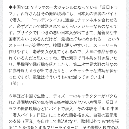
◆中国ではTVドラマの一大ジャンルになっている「反日ドラ
マ」。西谷さんはその撮影現場にも、日本兵の役者のバイト
で潜入。「ゴールデンタイムに適当にチャンネルを合わせる
と、必ずどこかで放送されてるくらいメジャーなものなんで
す。ブサイクで目つきの悪い日本兵が出てきて、超善良な中
国市民をいじめるんだけど、最後は打ちのめされる……という
ストーリーが定番です。検閲も通りやすいし、ストーリーも
作りやすく、老若男女が見てくれるので、大量に作品が作ら
れているんだと思いますね。昔は素手で日本兵を引き裂いた
り、手榴弾で飛行機を落としたり、第二次世界大戦の前なの
に赤外線カメラが出てきたりと、メチャクチャな描写が多か
ったですが、最近はそういうものは減ってきています
（笑）」
６年ほど中国で生活し、ディズニーのキャラクターがパクら
れた遊園地や床で魚を切る衛生観念がヤバい寿司屋、反日ド
ラマの撮影現場などにバイトで潜入。その体験を『ルポ 中国
「潜入バイト」日記』にまとめた西谷格さん。自著の宣伝用
の衣装（写真）を自作して着込むなど、取材以外でも“体を張
る”ことを信条とするフリーライターに、その来歴と現在の活