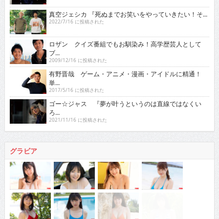
真空ジェシカ 『死ぬまでお笑いをやっていきたい！そ...
2022/7/16 に投稿された
ロザン クイズ番組でもお馴染み！高学歴芸人として
ブ...
2009/12/16 に投稿された
有野晋哉 ゲーム・アニメ・漫画・アイドルに精通！
単...
2017/5/16 に投稿された
ゴー☆ジャス 『夢が叶うというのは直線ではなくい
ろ...
2021/11/16 に投稿された
グラビア