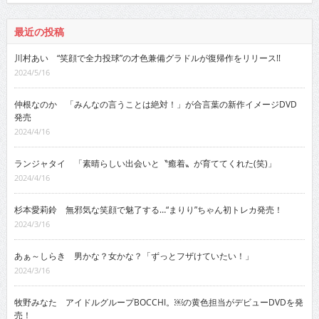
最近の投稿
川村あい “笑顔で全力投球”の才色兼備グラドルが復帰作をリリース!!
2024/5/16
仲根なのか 「みんなの言うことは絶対！」が合言葉の新作イメージDVD
発売
2024/4/16
ランジャタイ 「素晴らしい出会いと〝癒着〟が育ててくれた(笑)」
2024/4/16
杉本愛莉鈴 無邪気な笑顔で魅了する…“まりり”ちゃん初トレカ発売！
2024/3/16
あぁ～しらき 男かな？女かな？「ずっとフザけていたい！」
2024/3/16
牧野みなた アイドルグループBOCCHI。￼の黄色担当がデビューDVDを発
売！