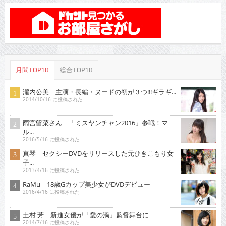
月間TOP10
総合TOP10
瀧内公美 主演・長編・ヌードの初が３つ!!!ギラギ...
2014/10/16 に投稿された
雨宮留菜さん 「ミスヤンチャン2016」参戦！マ
ル...
2016/5/16 に投稿された
真琴 セクシーDVDをリリースした元ひきこもり女
子...
2013/4/16 に投稿された
RaMu 18歳Gカップ美少女がDVDデビュー
2016/4/16 に投稿された
土村 芳 新進女優が「愛の渦」監督舞台に
2014/7/16 に投稿された