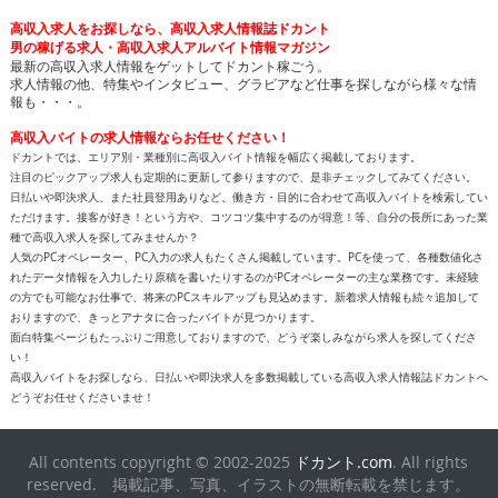
高収入求人をお探しなら、高収入求人情報誌ドカント
男の稼げる求人・高収入求人アルバイト情報マガジン
最新の高収入求人情報をゲットしてドカント稼ごう。
求人情報の他、特集やインタビュー、グラビアなど仕事を探しながら様々な情
報も・・・。
高収入バイトの求人情報ならお任せください！
ドカントでは、エリア別・業種別に高収入バイト情報を幅広く掲載しております。
注目のピックアップ求人も定期的に更新して参りますので、是非チェックしてみてください。
日払いや即決求人、また社員登用ありなど、働き方・目的に合わせて高収入バイトを検索してい
ただけます。接客が好き！という方や、コツコツ集中するのが得意！等、自分の長所にあった業
種で高収入求人を探してみませんか？
人気のPCオペレーター、PC入力の求人もたくさん掲載しています。PCを使って、各種数値化さ
れたデータ情報を入力したり原稿を書いたりするのがPCオペレーターの主な業務です。未経験
の方でも可能なお仕事で、将来のPCスキルアップも見込めます。新着求人情報も続々追加して
おりますので、きっとアナタに合ったバイトが見つかります。
面白特集ページもたっぷりご用意しておりますので、どうぞ楽しみながら求人を探してくださ
い！
高収入バイトをお探しなら、日払いや即決求人を多数掲載している高収入求人情報誌ドカントへ
どうぞお任せくださいませ！
All contents copyright © 2002-2025
ドカント.com
. All rights
reserved. 掲載記事、写真、イラストの無断転載を禁じます。