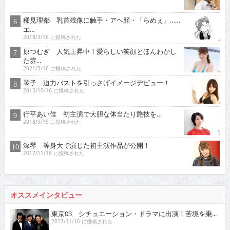
稀見理都 乳首残像に触手・アヘ顔・「らめぇ」……
エ...
2018/3/16 に投稿された
原つむぎ 人気上昇中！愛らしい笑顔とほんわかし
た雰...
2021/3/16 に投稿された
琴子 迫力バストを引っさげイメージデビュー！
2015/10/16 に投稿された
行平あい佳 初主演で大胆な体当たり艶技を…
2018/9/15 に投稿された
深琴 等身大で演じた初主演作品が公開！
2017/11/16 に投稿された
オススメインタビュー
東京03 シチュエーション・ドラマに出演！苦境を乗...
2017/11/16 に投稿された