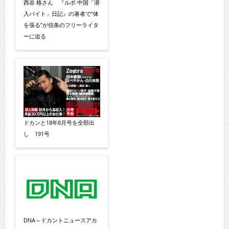
西谷 格さん 『ルポ 中国「潜
入バイト」日記』の著者で“体
を張る”が信条のフリーライタ
ーに迫る
ドカンと18年8月号を全部出
し 191号
DNA～ドカントニュースアカ