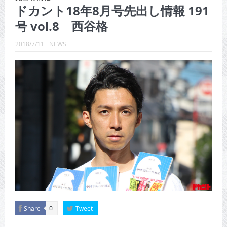
CINEMA×STYLE 289号
ドカント18年8月号先出し情報 191
号 vol.8 西谷格
CINEMA×STYLE 288号
CINEMA×STYLE 287号
2018/7/11
NEWS
CINEMA×STYLE 286号
CINEMA×STYLE 285号
CINEMA×STYLE 294号
Share
Tweet
0