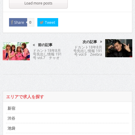
Load more posts
Share
Tweet
0
次の記事
前の記事
ドカント18年8月
ドカント18年8月
号先出し情報 191
号先出し情報 191
号 vol.9 Zeebra
号 vol.7 チャオ
ベッラ チンクエッ
ティ
エリアで求人を探す
新宿
渋谷
池袋