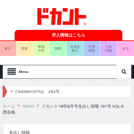
求人情報はこちら
東海
北海道
中国
九州
東京
関東
関西
在宅
中部
東北
四国
沖縄
Menu
CINEMA×STYLE 293号
CINEMA×STYLE 292号
ホーム
NEWS
ドカント18年8月号先出し情報 191号 VOL.8
西谷格
CINEMA×STYLE 291号
CINEMA×STYLE 290号
先出し情報