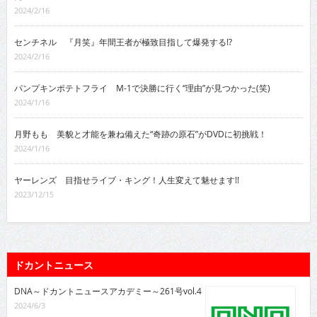
2024/2/16
センチネル 『月笑』年間王者が極致目指して爆発する!?
2024/2/16
パンプキンポテトフライ M-1で決勝に行く“理由”が見つかった(笑)
2024/1/16
月野もも 美貌と才能を兼ね備えた“奇跡の原石”がDVDに初挑戦！
2024/1/16
ヤーレンズ 目指せライブ・キング！人生変えて魅せます!!
2023/12/15
ドカントニュース
DNA～ドカントニュースアカデミー～261号vol.4
2024/6/3