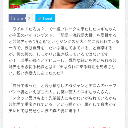
Share
Tweet
0
「ワイルドだろぉ？」で一躍ブレークを果たしたスギちゃん
が今回のパイセンゲスト。「新語・流行語大賞」を受賞する
と芸能界から“消える”というジンクスが大々的に言われている
一方で、彼は自身を「だいぶ落ちてきている」と自嘲する
が、何の何の。しっかりと生き残っているではないです
か！ 若手が続々とデビューし、熾烈な闘いを強いられる芸
能界を泳ぎ切る秘訣とは!? 実は流れに乗る時期を見逃さな
い、鋭い判断力にあったのだ!!
「自分で破った」と言う袖なしのＧジャンとデニムのハーフ
パンツ姿といえばこの人。お笑い芸人のスギちゃんさん。
「スタッフ受けもよく先輩芸人にもかわいがられているから
芸能界で重宝されている」という噂だが、果たして真実か!?
テレビでは見せない彼の真の姿に迫る！