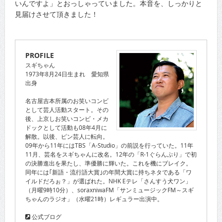
いんですよ」とおっしゃっていました。本音を、しっかりと
見届けさせて頂きました！
PROFILE
スギちゃん
1973年8月24日生まれ 愛知県
出身
名古屋吉本所属のお笑いコンビ
として芸人活動スタート。その
後、上京しお笑いコンビ・メカ
ドックとして活動も08年4月に
解散。以後、ピン芸人に転向。
09年から11年にはTBS「A-Studio」の前説を行っていた。11年
11月、芸名をスギちゃんに改名。12年の「R-1ぐらんぷり」で初
の決勝進出を果たし、準優勝に輝いた。これを機にブレイク。
同年には｢新語・流行語大賞｣の年間大賞に持ちネタである「ワ
イルドだろぉ？」が選ばれた。NHK Eテレ「さんすう犬ワン」
（月曜9時10分）、soraxniwaFM「サンミュージックFM～スギ
ちゃんのラジオ」（水曜21時）レギュラー出演中。
公式ブログ