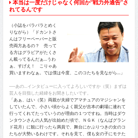
本当は一度だけじゃなく何回か“戦力外通告”さ
れてるんです
（小誌をパラパラとめく
りながら）「ドカントさ
んはフリーペーパーと販
売両方あるの？ 売って
る方はグラビアがたくさ
ん載ってるんだぁ…うわ
ぁ、すげえ！ こりゃあ
買いますわなぁ。では僕は今度、このコたちを見ながら…」
──あの…インタビューに入ってよろしいですか（笑）まずは
芸人を目指した経緯をお聞きしたいです。
「あぁ、はい（笑）両親が夫婦でアマチュアのマジシャンを
していたんで、小さい頃からよく親父が吉本の劇場に連れて
行ってくれてたっていうのが理由の１つですね。当時はダウ
ンタウンさんの人気が出始めた頃で、ＮＧＫ（なんばグラン
ド花月）に観に行ったら満員で、舞台にかぶりつきの女のコ
たちが大勢いるわけです。それを見て、僕も女の子にモテた