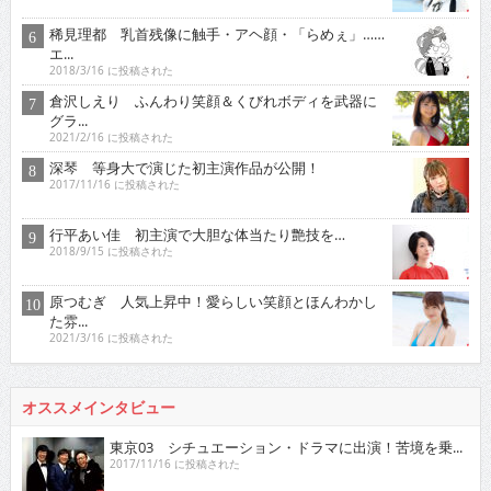
稀見理都 乳首残像に触手・アヘ顔・「らめぇ」……
エ...
2018/3/16 に投稿された
倉沢しえり ふんわり笑顔＆くびれボディを武器に
グラ...
2021/2/16 に投稿された
深琴 等身大で演じた初主演作品が公開！
2017/11/16 に投稿された
行平あい佳 初主演で大胆な体当たり艶技を…
2018/9/15 に投稿された
原つむぎ 人気上昇中！愛らしい笑顔とほんわかし
た雰...
2021/3/16 に投稿された
オススメインタビュー
東京03 シチュエーション・ドラマに出演！苦境を乗...
2017/11/16 に投稿された