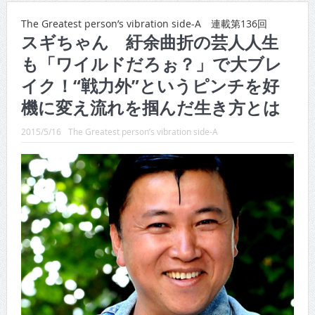
CINEMA×STYLE 288号
The Greatest person’s vibration side-A 連載第136回
CINEMA×STYLE 287号
スギちゃん 紆余曲折の芸人人生
も「ワイルドだろぉ？」で大ブレ
CINEMA×STYLE 286号
イク！“戦力外”というピンチを好
CINEMA×STYLE 285号
機に変え流れを掴んだ生き方とは
CINEMA×STYLE 294号
2015/5/16
The Greatest person’s vibration side-A
CINEMA×STYLE 293号