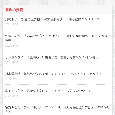
最近の投稿
川村あい “笑顔で全力投球”の才色兼備グラドルが復帰作をリリース!!
2024/5/16
仲根なのか 「みんなの言うことは絶対！」が合言葉の新作イメージDVD
発売
2024/4/16
ランジャタイ 「素晴らしい出会いと〝癒着〟が育ててくれた(笑)」
2024/4/16
杉本愛莉鈴 無邪気な笑顔で魅了する…“まりり”ちゃん初トレカ発売！
2024/3/16
あぁ～しらき 男かな？女かな？「ずっとフザけていたい！」
2024/3/16
牧野みなた アイドルグループBOCCHI。￼の黄色担当がデビューDVDを発
売！