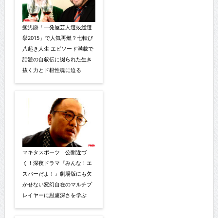
髭男爵「一発屋芸人選抜総選
挙2015」で人気再燃？七転び
八起き人生 エピソード満載で
話題の自叙伝に綴られた生き
抜く力とド根性魂に迫る
マキタスポーツ 公開近づ
く！深夜ドラマ『みんな！エ
スパーだよ！』劇場版にも欠
かせない変幻自在のマルチプ
レイヤーに思慮深さを学ぶ