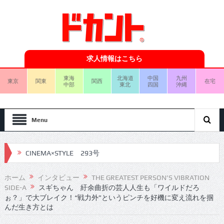
求人情報はこちら
東海
北海道
中国
九州
東京
関東
関西
在宅
中部
東北
四国
沖縄
Menu
CINEMA×STYLE 292号
CINEMA×STYLE 291号
ホーム
インタビュー
THE GREATEST PERSON’S VIBRATION
SIDE-A
スギちゃん 紆余曲折の芸人人生も「ワイルドだろ
CINEMA×STYLE 290号
ぉ？」で大ブレイク！“戦力外”というピンチを好機に変え流れを掴
んだ生き方とは
CINEMA×STYLE 289号