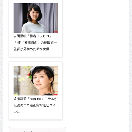
吉岡里帆「勇者ヨシヒコ」
「HK／変態仮面」の福田雄一
監督が見初めた新進女優
遠藤新菜「non-no」モデルが
伝説のエロ漫画実写版ヒロイ
ンに