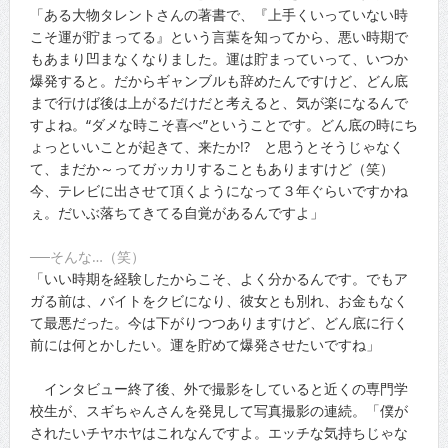
「ある大物タレントさんの著書で、『上手くいっていない時
こそ運が貯まってる』という言葉を知ってから、悪い時期で
もあまり凹まなくなりました。運は貯まっていって、いつか
爆発すると。だからギャンブルも辞めたんですけど、どん底
まで行けば後は上がるだけだと考えると、気が楽になるんで
すよね。“ダメな時こそ喜べ”ということです。どん底の時にち
ょっといいことが起きて、来たか!? と思うとそうじゃなく
て、まだか～ってガッカリすることもありますけど（笑）
今、テレビに出させて頂くようになって３年ぐらいですかね
ぇ。だいぶ落ちてきてる自覚があるんですよ」
──そんな…（笑）
「いい時期を経験したからこそ、よく分かるんです。でもア
ガる前は、バイトをクビになり、彼女とも別れ、お金もなく
て最悪だった。今は下がりつつありますけど、どん底に行く
前には何とかしたい。運を貯めて爆発させたいですね」
インタビュー終了後、外で撮影をしていると近くの専門学
校生が、スギちゃんさんを発見して写真撮影の連続。「僕が
されたいチヤホヤはこれなんですよ。エッチな気持ちじゃな