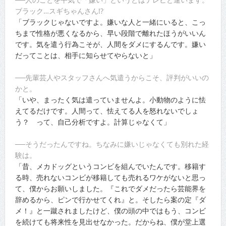
ブラック…スギちゃんさん!?
「ブラックじゃないですよ。嫌いな人と一緒にいると、こっ
ちまで性格が悪くなるから、早い段階で離れたほうがいいん
です。気を遣う行為こそが、人間をダメにするんです。嫌い
だってことは、相手に知らせてやらないと」
──先輩芸人やスタッフさんへ気遣うからこそ、評判がいいの
かと。
「いや、まったく気は遣っていませんよ。小動物のように怯
えてるだけです。人間って、怯えてる人を怒れないでしょ
う？ って、自己分析ですよ。計算じゃなくて」
──そうだったんですね。ちなみに嫌いじゃなくても別れた経
験は。
「昔、メカドッグというコンビを組んでいたんです。移籍す
る時、売れないコンビが移籍しても売れるワケがないと思っ
て、僕からお願いしました。『これでダメだったら芸能界を
辞めるから、ピンで行かせてくれ』と。そしたら案の定『ダ
メ！』と一蹴されましたけど、僕の頭の中ではもう、コンビ
を続けても将来性を見出せなかった。だからね、僕が堂上選