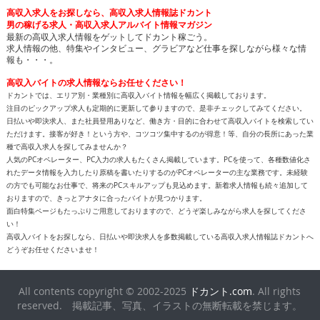
高収入求人をお探しなら、高収入求人情報誌ドカント
男の稼げる求人・高収入求人アルバイト情報マガジン
最新の高収入求人情報をゲットしてドカント稼ごう。
求人情報の他、特集やインタビュー、グラビアなど仕事を探しながら様々な情
報も・・・。
高収入バイトの求人情報ならお任せください！
ドカントでは、エリア別・業種別に高収入バイト情報を幅広く掲載しております。
注目のピックアップ求人も定期的に更新して参りますので、是非チェックしてみてください。
日払いや即決求人、また社員登用ありなど、働き方・目的に合わせて高収入バイトを検索してい
ただけます。接客が好き！という方や、コツコツ集中するのが得意！等、自分の長所にあった業
種で高収入求人を探してみませんか？
人気のPCオペレーター、PC入力の求人もたくさん掲載しています。PCを使って、各種数値化さ
れたデータ情報を入力したり原稿を書いたりするのがPCオペレーターの主な業務です。未経験
の方でも可能なお仕事で、将来のPCスキルアップも見込めます。新着求人情報も続々追加して
おりますので、きっとアナタに合ったバイトが見つかります。
面白特集ページもたっぷりご用意しておりますので、どうぞ楽しみながら求人を探してくださ
い！
高収入バイトをお探しなら、日払いや即決求人を多数掲載している高収入求人情報誌ドカントへ
どうぞお任せくださいませ！
All contents copyright © 2002-2025
ドカント.com
. All rights
reserved. 掲載記事、写真、イラストの無断転載を禁じます。