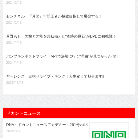
2024/2/16
センチネル 『月笑』年間王者が極致目指して爆発する!?
2024/2/16
月野もも 美貌と才能を兼ね備えた“奇跡の原石”がDVDに初挑戦！
2024/1/16
パンプキンポテトフライ M-1で決勝に行く“理由”が見つかった(笑)
2024/1/16
ヤーレンズ 目指せライブ・キング！人生変えて魅せます!!
2023/12/15
ドカントニュース
DNA～ドカントニュースアカデミー～261号vol.4
2024/6/3