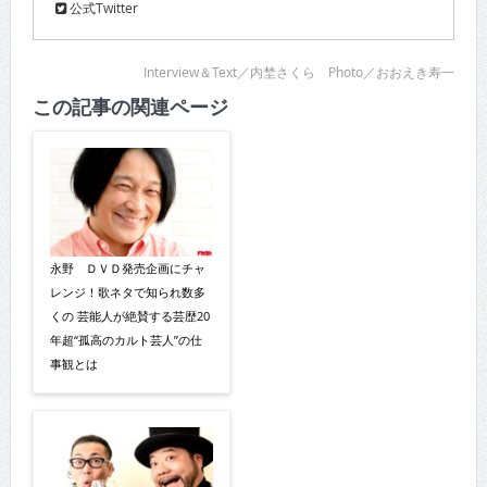
公式Twitter
Interview＆Text／内埜さくら Photo／おおえき寿一
この記事の関連ページ
永野 ＤＶＤ発売企画にチャ
レンジ！歌ネタで知られ数多
くの 芸能人が絶賛する芸歴20
年超“孤高のカルト芸人”の仕
事観とは