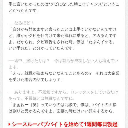
手に言いたかったのは“クビになった時こそチャンス”というこ
とだったんです」
──なるほど！
「自分から辞めますと言ったことは上手くいかないんですけ
ど、誰かがクビを仕向けて来た流れに乗ると、アガるんです
よ。だからね、クビ宣告をされた時、僕は『たぶんイケる。
いい予兆だ』と分かっていたんです」
──途中、挫けたりは？ 今は就活が成功しない人も増えてい
ます。
「えっ、就職が決まらないなんてことあるの!? それは大企業
を受けた場合の話でしょう？」
──ありますよ、不景気ですから。ロレックスをしているだけ
あって、不景気とは無縁なんですね。
「まぁねー（笑）っていうのは冗談で、僕は、バイトの面接
は割りと受かるんですよ。面接の時だけいい顔をするから」
シースルーパブバイトを始めて1週間毎日勃起