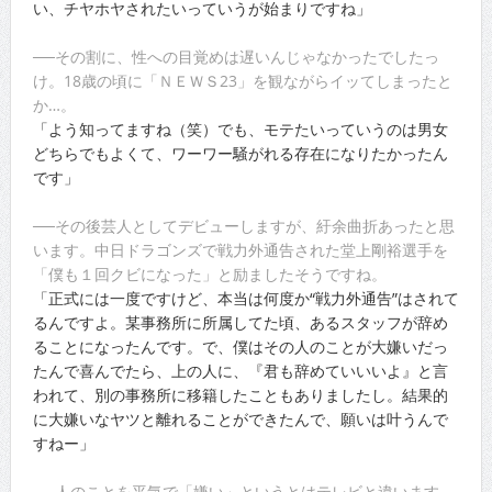
い、チヤホヤされたいっていうが始まりですね」
──その割に、性への目覚めは遅いんじゃなかったでしたっ
け。18歳の頃に「ＮＥＷＳ23」を観ながらイッてしまったと
か…。
「よう知ってますね（笑）でも、モテたいっていうのは男女
どちらでもよくて、ワーワー騒がれる存在になりたかったん
です」
──その後芸人としてデビューしますが、紆余曲折あったと思
います。中日ドラゴンズで戦力外通告された堂上剛裕選手を
「僕も１回クビになった」と励ましたそうですね。
「正式には一度ですけど、本当は何度か“戦力外通告”はされて
るんですよ。某事務所に所属してた頃、あるスタッフが辞め
ることになったんです。で、僕はその人のことが大嫌いだっ
たんで喜んでたら、上の人に、『君も辞めていいいよ』と言
われて、別の事務所に移籍したこともありましたし。結果的
に大嫌いなヤツと離れることができたんで、願いは叶うんで
すねー」
──人のことを平気で「嫌い」というとはテレビと違います。