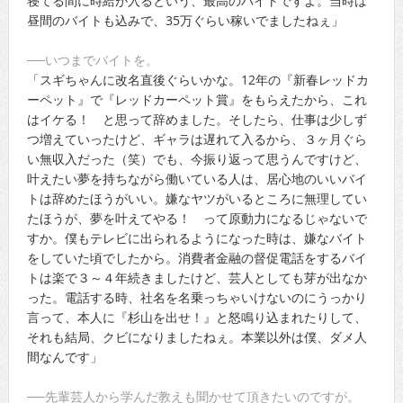
寝てる間に時給が入るという、最高のバイトですよ。当時は
昼間のバイトも込みで、35万ぐらい稼いでましたねぇ」
──いつまでバイトを。
「スギちゃんに改名直後ぐらいかな。12年の『新春レッドカ
ーペット』で『レッドカーペット賞』をもらえたから、これ
はイケる！ と思って辞めました。そしたら、仕事は少しず
つ増えていったけど、ギャラは遅れて入るから、３ヶ月ぐら
い無収入だった（笑）でも、今振り返って思うんですけど、
叶えたい夢を持ちながら働いている人は、居心地のいいバイ
トは辞めたほうがいい。嫌なヤツがいるところに無理してい
たほうが、夢を叶えてやる！ って原動力になるじゃないで
すか。僕もテレビに出られるようになった時は、嫌なバイト
をしていた頃でしたから。消費者金融の督促電話をするバイ
トは楽で３～４年続きましたけど、芸人としても芽が出なか
った。電話する時、社名を名乗っちゃいけないのにうっかり
言って、本人に『杉山を出せ！』と怒鳴り込まれたりして、
それも結局、クビになりましたねぇ。本業以外は僕、ダメ人
間なんです」
──先輩芸人から学んだ教えも聞かせて頂きたいのですが。