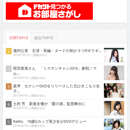
月間TOP10
総合TOP10
瀧内公美 主演・長編・ヌードの初が３つ!!!ギラギ...
2014/10/16 に投稿された
雨宮留菜さん 「ミスヤンチャン2016」参戦！マ
ル...
2016/5/16 に投稿された
真琴 セクシーDVDをリリースした元ひきこもり女
子...
2013/4/16 に投稿された
土村 芳 新進女優が「愛の渦」監督舞台に
2014/7/16 に投稿された
RaMu 18歳Gカップ美少女がDVDデビュー
2016/4/16 に投稿された