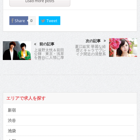
Load more posts
Share
Tweet
0
次の記事
前の記事
夏江紘実 華麗な経
上遠野太恍＆前田
歴とキャラでブレ
公輝 東京・浅草
イク間近の清楚系
を舞台に人情に厚
グラマー爽やかス
い不良たちを描い
マイルにFカッ
た同名コミックの
プ“ファニー”BODY
実写化!!
を大開放!!
エリアで求人を探す
新宿
渋谷
池袋