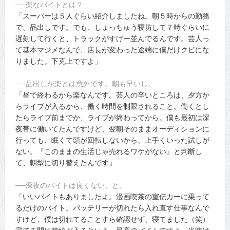
──楽なバイトとは？
「スーパーは５人ぐらい紹介しましたね。朝５時からの勤務
で、品出しです。でも、しょっちゅう寝坊して７時ぐらいに
遅刻して行くと、トラックがすげー並んでるんです。芸人っ
て基本マジメなんで、店長が変わった途端に僕だけクビにな
りました。下克上ですよ」
──品出しが楽とは意外です。朝も早いし。
「昼で終わるから楽なんです。芸人の辛いところは、夕方か
らライブが入るから、働く時間を制限されること。働くとし
たらライブ前までか、ライブが終わってから。僕も最初は深
夜帯に働いてたんですけど、翌朝そのままオーディションに
行っても、眠くて頭が回転しないから、上手くいった試しが
ない。『このままの生活じゃ売れるワケがない』と判断し
て、朝型に切り替えたんです」
──深夜のバイトは良くない、と。
「いいバイトもありましたよ。漫画喫茶の宣伝カーに乗って
るだけのバイト。バッテリーが切れたら入れ直す仕事なんで
すけど、僕は切れてることすら確認せず、寝てました（笑）