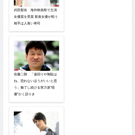
武田梨奈 海外映画祭で主演
女優賞を受賞 新進女優が戦う
相手は人食い寿司
佐藤二朗 「遠回りや無駄は
ね、恐れないほうがいいと思
う」魅了し続ける実力派“怪
優”かく語りき