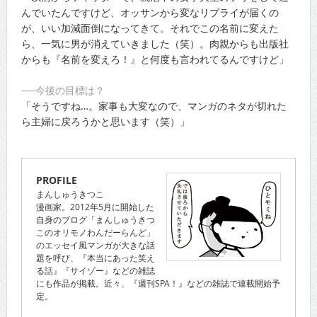
んでいたんですけど、オッサンから変なリプライが届くの
が、いい加減面倒になってきて。それでこの名前に変えた
ら、一気に男が消えていきました（笑）。肉親からも出版社
からも『名前を変えろ！』と何度も言われてるんですけど」
──今後の目標は？
「そうですね…。家事も大変なので、マンガのネタが切れた
ら主婦に戻ろうかと思います（笑）」
PROFILE
まんしゅうきつこ
漫画家。2012年5月に開始した
自身のブログ「まんしゅうきつ
このオリモノわんだーらんど」
のエッセイ風マンガが大きな話
題を呼び、『本当にあった笑え
る話』『サイゾー』などの雑誌
にも作品が掲載。近々、『週刊SPA！』などの雑誌で連載開始予
定。