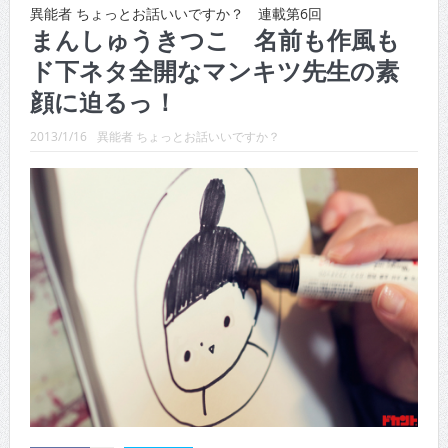
CINEMA×STYLE 289号
異能者 ちょっとお話いいですか？ 連載第6回
まんしゅうきつこ 名前も作風も
CINEMA×STYLE 288号
ド下ネタ全開なマンキツ先生の素
CINEMA×STYLE 287号
顔に迫るっ！
CINEMA×STYLE 286号
2013/1/16
異能者 ちょっとお話いいですか？
CINEMA×STYLE 285号
CINEMA×STYLE 294号