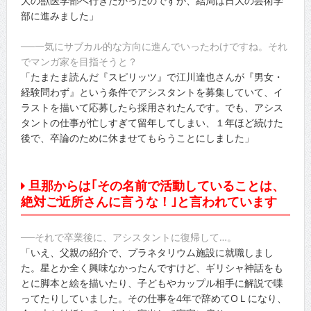
大の獣医学部へ行きたかったのですが、結局は日大の芸術学
部に進みました」
──一気にサブカル的な方向に進んでいったわけですね。それ
でマンガ家を目指そうと？
「たまたま読んだ『スピリッツ』で江川達也さんが『男女・
経験問わず』という条件でアシスタントを募集していて、イ
ラストを描いて応募したら採用されたんです。でも、アシス
タントの仕事が忙しすぎて留年してしまい、１年ほど続けた
後で、卒論のために休ませてもらうことにしました」
旦那からは｢その名前で活動していることは、
絶対ご近所さんに言うな！｣と言われています
──それで卒業後に、アシスタントに復帰して…。
「いえ、父親の紹介で、プラネタリウム施設に就職しまし
た。星とか全く興味なかったんですけど、ギリシャ神話をも
とに脚本と絵を描いたり、子どもやカップル相手に解説で喋
ってたりしていました。その仕事を4年で辞めてOＬになり、