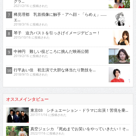
グラ...
2021/2/16 に投稿された
稀見理都 乳首残像に触手・アヘ顔・「らめぇ」……
エ...
2018/3/16 に投稿された
琴子 迫力バストを引っさげイメージデビュー！
2015/10/16 に投稿された
中神円 難しい役どころに挑んだ映画公開
2019/2/16 に投稿された
行平あい佳 初主演で大胆な体当たり艶技を…
2018/9/15 に投稿された
オススメインタビュー
東京03 シチュエーション・ドラマに出演！苦境を乗...
2017/11/16 に投稿された
真空ジェシカ 『死ぬまでお笑いをやっていきたい！そ...
2022/7/16 に投稿された