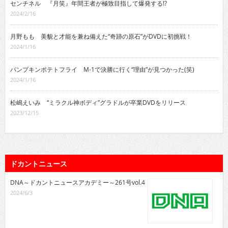
センチネル 『月笑』年間王者が極致目指して爆発する!?
2024/2/16
月野もも 美貌と才能を兼ね備えた“奇跡の原石”がDVDに初挑戦！
2024/1/16
パンプキンポテトフライ M-1で決勝に行く“理由”が見つかった(笑)
2024/1/16
松嶋えいみ “ミラクル神ボディ”グラドルが卒業DVDをリリース
2023/12/15
ドカントニュース
DNA～ドカントニュースアカデミー～261号vol.4
2024/6/3