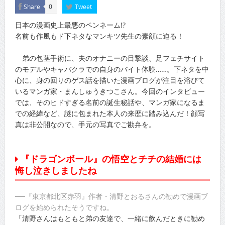
Share
Tweet
0
日本の漫画史上最悪のペンネーム!?
名前も作風もド下ネタなマンキツ先生の素顔に迫る！
弟の包茎手術に、夫のオナニーの目撃談、足フェチサイト
のモデルやキャバクラでの自身のバイト体験……。下ネタを中
心に、身の回りのゲス話を描いた漫画ブログが注目を浴びて
いるマンガ家・まんしゅうきつこさん。今回のインタビュー
では、そのヒドすぎる名前の誕生秘話や、マンガ家になるま
での経緯など、謎に包まれた本人の来歴に踏み込んだ！顔写
真は非公開なので、手元の写真でご勘弁を。
『ドラゴンボール』の悟空とチチの結婚には
悔し泣きしましたね
──『東京都北区赤羽』作者・清野とおるさんの勧めで漫画ブ
ログを始められたそうですね。
「清野さんはもともと弟の友達で、一緒に飲んだときに勧め