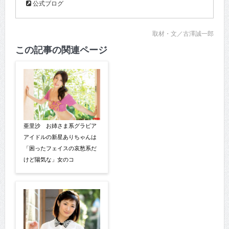
公式ブログ
取材・文／古澤誠一郎
この記事の関連ページ
亜里沙 お姉さま系グラビア
アイドルの新星ありちゃんは
「困ったフェイスの哀愁系だ
けど陽気な」女のコ