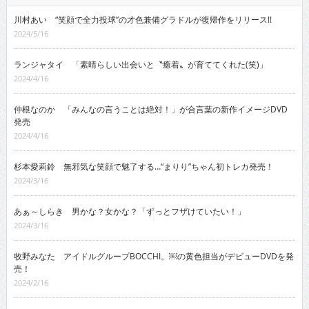
川村あい “笑顔で全力投球”の才色兼備グラドルが復帰作をリリース!!
2024/5/16
ランジャタイ 「素晴らしい出会いと〝癒着〟が育ててくれた(笑)」
2024/4/16
仲根なのか 「みんなの言うことは絶対！」が合言葉の新作イメージDVD
発売
2024/4/16
杉本愛莉鈴 無邪気な笑顔で魅了する…“まりり”ちゃん初トレカ発売！
2024/3/16
あぁ～しらき 男かな？女かな？「ずっとフザけていたい！」
2024/3/16
牧野みなた アイドルグループBOCCHI。￼の黄色担当がデビューDVDを発
売！
2024/2/16