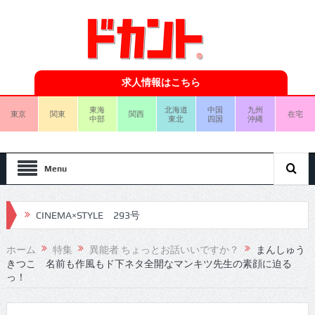
求人情報はこちら
東海
北海道
中国
九州
東京
関東
関西
在宅
中部
東北
四国
沖縄
Menu
CINEMA×STYLE 293号
CINEMA×STYLE 292号
ホーム
特集
異能者 ちょっとお話いいですか？
まんしゅう
きつこ 名前も作風もド下ネタ全開なマンキツ先生の素顔に迫る
CINEMA×STYLE 291号
っ！
CINEMA×STYLE 290号