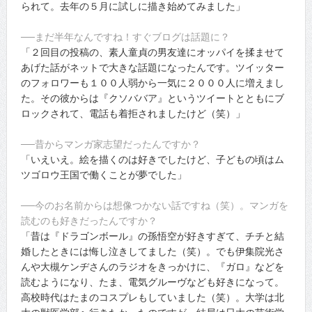
られて。去年の５月に試しに描き始めてみました」
──まだ半年なんですね！すぐブログは話題に？
「２回目の投稿の、素人童貞の男友達にオッパイを揉ませて
あげた話がネットで大きな話題になったんです。ツイッター
のフォロワーも１００人弱から一気に２０００人に増えまし
た。その彼からは『クソババア』というツイートとともにブ
ロックされて、電話も着拒されましたけど（笑）」
──昔からマンガ家志望だったんですか？
「いえいえ。絵を描くのは好きでしたけど、子どもの頃はム
ツゴロウ王国で働くことが夢でした」
──今のお名前からは想像つかない話ですね（笑）。マンガを
読むのも好きだったんですか？
「昔は『ドラゴンボール』の孫悟空が好きすぎて、チチと結
婚したときには悔し泣きしてました（笑）。でも伊集院光さ
んや大槻ケンヂさんのラジオをきっかけに、『ガロ』などを
読むようになり、たま、電気グルーヴなども好きになって。
高校時代はたまのコスプレもしていました（笑）。大学は北