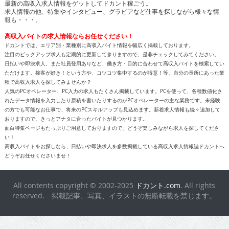
最新の高収入求人情報をゲットしてドカント稼ごう。
求人情報の他、特集やインタビュー、グラビアなど仕事を探しながら様々な情
報も・・・。
高収入バイトの求人情報ならお任せください！
ドカントでは、エリア別・業種別に高収入バイト情報を幅広く掲載しております。
注目のピックアップ求人も定期的に更新して参りますので、是非チェックしてみてください。
日払いや即決求人、また社員登用ありなど、働き方・目的に合わせて高収入バイトを検索してい
ただけます。接客が好き！という方や、コツコツ集中するのが得意！等、自分の長所にあった業
種で高収入求人を探してみませんか？
人気のPCオペレーター、PC入力の求人もたくさん掲載しています。PCを使って、各種数値化さ
れたデータ情報を入力したり原稿を書いたりするのがPCオペレーターの主な業務です。未経験
の方でも可能なお仕事で、将来のPCスキルアップも見込めます。新着求人情報も続々追加して
おりますので、きっとアナタに合ったバイトが見つかります。
面白特集ページもたっぷりご用意しておりますので、どうぞ楽しみながら求人を探してくださ
い！
高収入バイトをお探しなら、日払いや即決求人を多数掲載している高収入求人情報誌ドカントへ
どうぞお任せくださいませ！
All contents copyright © 2002-2025
ドカント.com
. All rights
reserved. 掲載記事、写真、イラストの無断転載を禁じます。