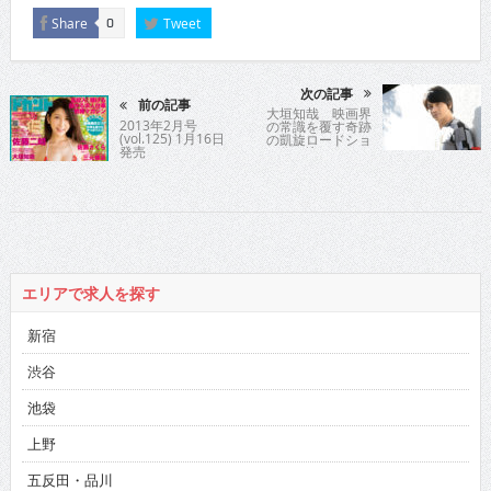
Share
Tweet
0
次の記事
前の記事
大垣知哉 映画界
2013年2月号
の常識を覆す奇跡
(vol.125) 1月16日
の凱旋ロードショ
発売
ー作に込められた
もの
エリアで求人を探す
新宿
渋谷
池袋
上野
五反田・品川