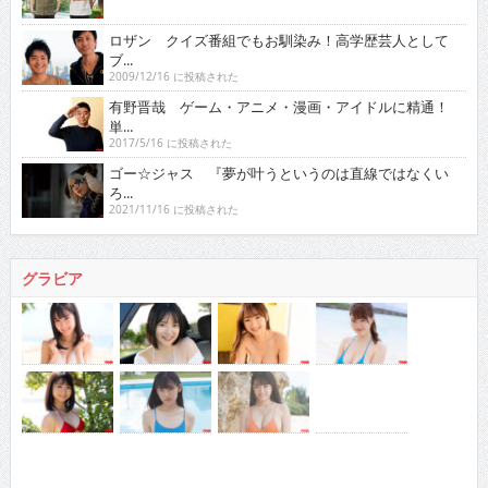
ロザン クイズ番組でもお馴染み！高学歴芸人として
ブ...
2009/12/16 に投稿された
有野晋哉 ゲーム・アニメ・漫画・アイドルに精通！
単...
2017/5/16 に投稿された
ゴー☆ジャス 『夢が叶うというのは直線ではなくい
ろ...
2021/11/16 に投稿された
グラビア