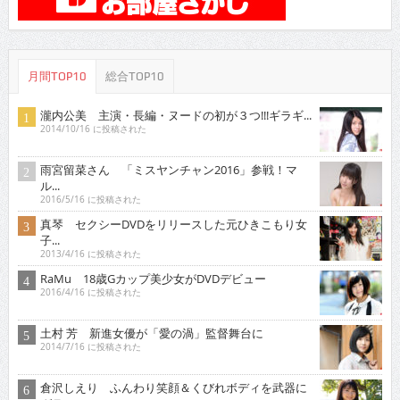
月間TOP10
総合TOP10
瀧内公美 主演・長編・ヌードの初が３つ!!!ギラギ...
2014/10/16 に投稿された
雨宮留菜さん 「ミスヤンチャン2016」参戦！マ
ル...
2016/5/16 に投稿された
真琴 セクシーDVDをリリースした元ひきこもり女
子...
2013/4/16 に投稿された
RaMu 18歳Gカップ美少女がDVDデビュー
2016/4/16 に投稿された
土村 芳 新進女優が「愛の渦」監督舞台に
2014/7/16 に投稿された
倉沢しえり ふんわり笑顔＆くびれボディを武器に