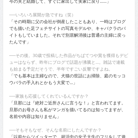
今の夫と結婚して、すぐに家出して実家に戻り……」
──いろいろ展開が急ですね（笑）
「その時期に父の会社が倒産したこともあり、一時はブログ
でも描いた足フェチサイトの写真モデルや、キャバクラのバ
イトもしていました。それで別居解消後は普通の主婦に戻っ
たんです」
──その後。30歳で投稿した作品がちばてつや賞を獲得もデビ
ューはならず、昨年にブログで話題が沸騰と…。雑誌で連載
も始まる予定だそうで、半年ですごい反響ですよね。
「でも基本は主婦なので、犬猫の世話にお掃除、庭のモッコ
ウバラの手入れとかもう大変で…」
──家族も応援してくれているんですか？
「旦那には『絶対ご近所さんに言うな！』と言われてます。
旦那のお母さんも私がマンガを描いてるのは知ってますが、
名前や内容は知りません」
──そもそもなぜ、そんな名前にしたんですか？
「以前からツイッターで、就活中の女子大生のフリをして遊