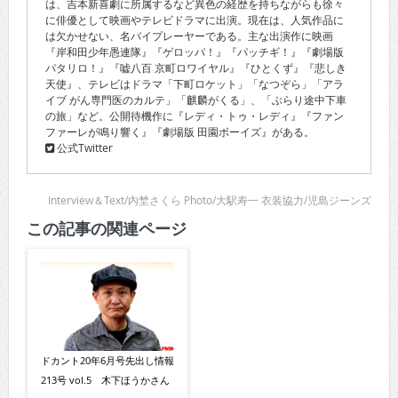
は、吉本新喜劇に所属するなど異色の経歴を持ちながらも徐々
に俳優として映画やテレビドラマに出演。現在は、人気作品に
は欠かせない、名バイプレーヤーである。主な出演作に映画
『岸和田少年愚連隊』『ゲロッパ！』『パッチギ！』『劇場版
パタリロ！』『嘘八百 京町ロワイヤル』『ひとくず』『悲しき
天使』、テレビはドラマ「下町ロケット」「なつぞら」「アラ
イブ がん専門医のカルテ」「麒麟がくる」、「ぶらり途中下車
の旅」など。公開待機作に『レディ・トゥ・レディ』『ファン
ファーレが鳴り響く』『劇場版 田園ボーイズ』がある。
公式Twitter
Interview＆Text/内埜さくら Photo/大駅寿一 衣装協力/児島ジーンズ
この記事の関連ページ
ドカント20年6月号先出し情報
213号 vol.5 木下ほうかさん