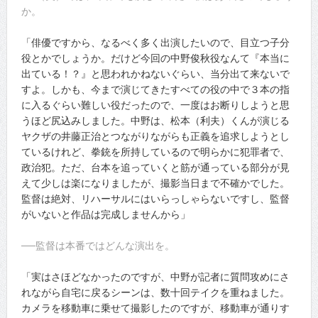
か。
「俳優ですから、なるべく多く出演したいので、目立つ子分
役とかでしょうか。だけど今回の中野俊秋役なんて『本当に
出ている！？』と思われかねないぐらい、当分出て来ないで
すよ。しかも、今まで演じてきたすべての役の中で３本の指
に入るぐらい難しい役だったので、一度はお断りしようと思
うほど尻込みしました。中野は、松本（利夫）くんが演じる
ヤクザの井藤正治とつながりながらも正義を追求しようとし
ているけれど、拳銃を所持しているので明らかに犯罪者で、
政治犯。ただ、台本を追っていくと筋が通っている部分が見
えて少しは楽になりましたが、撮影当日まで不確かでした。
監督は絶対、リハーサルにはいらっしゃらないですし、監督
がいないと作品は完成しませんから」
──監督は本番ではどんな演出を。
「実はさほどなかったのですが、中野が記者に質問攻めにさ
れながら自宅に戻るシーンは、数十回テイクを重ねました。
カメラを移動車に乗せて撮影したのですが、移動車が通りす