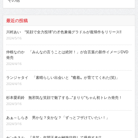
最近の投稿
川村あい “笑顔で全力投球”の才色兼備グラドルが復帰作をリリース!!
2024/5/16
仲根なのか 「みんなの言うことは絶対！」が合言葉の新作イメージDVD
発売
2024/4/16
ランジャタイ 「素晴らしい出会いと〝癒着〟が育ててくれた(笑)」
2024/4/16
杉本愛莉鈴 無邪気な笑顔で魅了する…“まりり”ちゃん初トレカ発売！
2024/3/16
あぁ～しらき 男かな？女かな？「ずっとフザけていたい！」
2024/3/16
センチネル 『月笑』年間王者が極致目指して爆発する!?