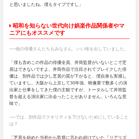
と思いましたね。僕もタイプですし」
昭和を知らない世代向け娯楽作品関係者やマ
ニアにもオススメです
──他の俳優さんたちもみなさん、いい味を出していました。
「僕も含めこの作品の俳優全員、井筒監督がいないとこで芝
居はできないですよ。井筒作品で注目されてブレイクした俳
優は、別作品では少し芝居の質が下がると、僕自身も実感し
ていますし。大阪から上京して30年強、映像業で数多くの演
出家と仕事をしてきた僕の主観ですが、トータルして井筒監
督を超える演出家に出会ったことがありません。いろんな意
味で」
──では、別作品でクオリティを下げないためにしていること
は？
「芝居を始めた当初から監督に言われ続けていた『リアリズ