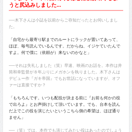
うと尻込みしました…
──木下さんは小誌を以前からご存知だったとお伺いしまし
た。
「自宅から最寄り駅までのルートにラックが置いてあって、
ほぼ、毎号読んでいるんです。だからね、イジケていたんで
すよ。何で僕に（依頼が）来ないのかなと」
──それは失礼しました（笑）早速、映画のお話を。本作は井
筒和幸監督が８年ぶりにメガホンを執りました。木下さんは
デビュー作『ガキ帝国』でもお世話になっていますが、オフ
ァーは直接ですか？
「もちろんです。いつも配役が決まる前に『お前も何かの役
で出ろよ』とお声掛けして頂いています。でも、台本を読ん
だ上でこの役を演じたいというこちら側の希望は、ほぼ通り
ません」
──（笑）では、本作でも演じてみたい役はあったのでしょう