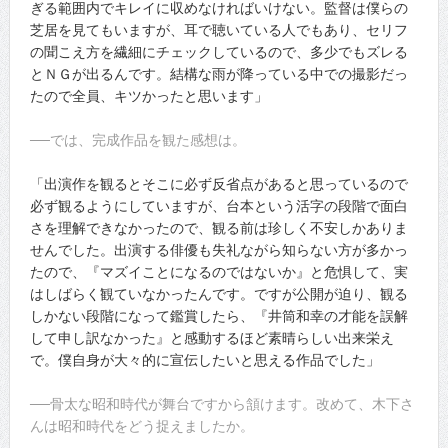
ぎる範囲内でキレイに収めなければいけない。監督は僕らの
芝居を見てもいますが、耳で聴いている人でもあり、セリフ
の聞こえ方を繊細にチェックしているので、多少でもズレる
とＮＧが出るんです。結構な雨が降っている中での撮影だっ
たので全員、キツかったと思います」
──では、完成作品を観た感想は。
「出演作を観るとそこに必ず反省点があると思っているので
必ず観るようにしていますが、台本という活字の段階で面白
さを理解できなかったので、観る前は珍しく不安しかありま
せんでした。出演する俳優も失礼ながら知らない方が多かっ
たので、『マズイことになるのではないか』と危惧して、実
はしばらく観ていなかったんです。ですが公開が迫り、観る
しかない段階になって鑑賞したら、『井筒和幸の才能を誤解
して申し訳なかった』と感動するほど素晴らしい出来栄え
で。僕自身が大々的に宣伝したいと思える作品でした」
──骨太な昭和時代が舞台ですから頷けます。改めて、木下さ
んは昭和時代をどう捉えましたか。