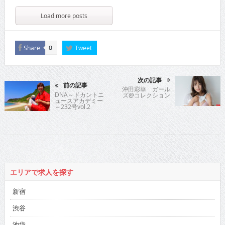
Load more posts
Share
Tweet
0
次の記事
前の記事
沖田彩華 ガール
DNA～ドカントニ
ズ@コレクション
ュースアカデミー
～232号vol.2
エリアで求人を探す
新宿
渋谷
池袋