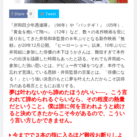
Share
Tweet
0
『岸和田少年愚連隊』（96年）や『パッチギ！』（05年）、
『黄金を抱いて翔べ』（12年）など、数々の名作映画を世に
送り出してきた井筒和幸監督の８年ぶりとなる新作映画『無
頼』が20年12月公開。『ヒーローショー』以来、10年ぶりに
井筒組に参加した俳優の木下ほうかさんは、難役すぎて本作
への出演を躊躇した時期もあったと語る。それでも井筒組へ
参加した強い思いとは。デビュー作で縁をつなぎ、本作でも
忘れず意識している恩師・井筒監督の言葉とは。「俳優にな
る！」という強い決意のもとに夢を叶えた人だからこそ説得
力のある格言とともにお送りする。
夢は叶わないから諦めたほうがいい──。こう言
われて諦められるぐらいなら、その程度の熱量
だということ。僕は誰に何を言われようと続け
ると決めてきたからこそ今があるので、こうい
う言い方しかできません。
今までで３本の指に入るほど難役お断りしよ