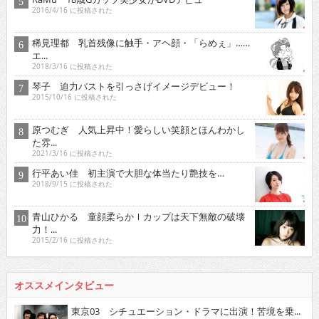
2016/4/16 に投稿された
稀見理都 乳首残像に触手・アヘ顔・「らめぇ」……
エ...
2018/3/16 に投稿された
琴子 迫力バストを引っさげイメージデビュー！
2015/10/16 に投稿された
原つむぎ 人気上昇中！愛らしい笑顔とほんわかし
た雰...
2021/3/16 に投稿された
行平あい佳 初主演で大胆な体当たり艶技を…
2018/9/15 に投稿された
青山ひかる 童顔柔らかＩカップは天下無敵の破壊
力！...
2015/2/16 に投稿された
オススメインタビュー
東京03 シチュエーション・ドラマに出演！苦境を乗...