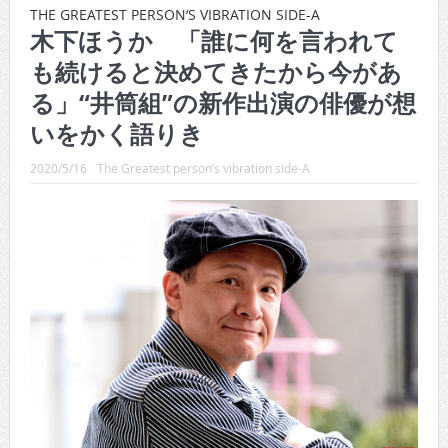
CINEMA×STYLE 289号
THE GREATEST PERSON’S VIBRATION SIDE-A
木下ほうか 「誰に何を言われて
CINEMA×STYLE 288号
も続けると決めてきたから今があ
CINEMA×STYLE 287号
る」“井筒組”の新作出演の俳優が想
CINEMA×STYLE 286号
いをかく語りき
CINEMA×STYLE 285号
2020/5/16
The Greatest person’s vibration side-A
CINEMA×STYLE 294号