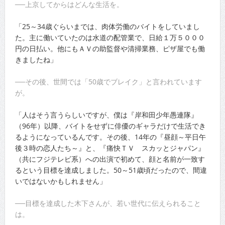
──上京してからはどんな生活を。
「25～34歳ぐらいまでは、肉体労働のバイトをしていまし
た。主に働いていたのは水道の配管業で、日給１万５０００
円の日払い。他にもＡＶの助監督や清掃業務、ピザ屋でも働
きましたね」
──その後、世間では「50歳でブレイク」と言われています
が。
「人はそう言うらしいですが、僕は『岸和田少年愚連隊』
（96年）以降、バイトをせずに俳優のギャラだけで生活でき
るようになっているんです。その後、14年の『昼顔～平日午
後３時の恋人たち～』と、『痛快ＴＶ スカッとジャパン』
（共にフジテレビ系）への出演で初めて、顔と名前が一致す
るという目標を達成しました。50～51歳頃だったので、間違
いではないかもしれません」
──目標を達成した木下さんが、若い世代に伝えられること
は。