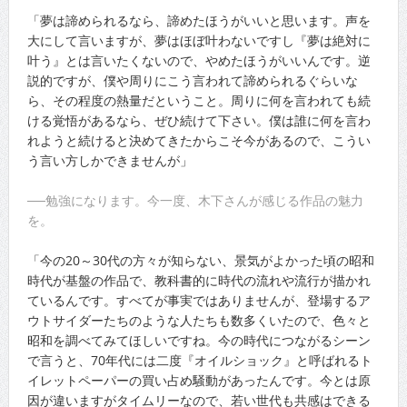
「夢は諦められるなら、諦めたほうがいいと思います。声を
大にして言いますが、夢はほぼ叶わないですし『夢は絶対に
叶う』とは言いたくないので、やめたほうがいいんです。逆
説的ですが、僕や周りにこう言われて諦められるぐらいな
ら、その程度の熱量だということ。周りに何を言われても続
ける覚悟があるなら、ぜひ続けて下さい。僕は誰に何を言わ
れようと続けると決めてきたからこそ今があるので、こうい
う言い方しかできませんが」
──勉強になります。今一度、木下さんが感じる作品の魅力
を。
「今の20～30代の方々が知らない、景気がよかった頃の昭和
時代が基盤の作品で、教科書的に時代の流れや流行が描かれ
ているんです。すべてが事実ではありませんが、登場するア
ウトサイダーたちのような人たちも数多くいたので、色々と
昭和を調べてみてほしいですね。今の時代につながるシーン
で言うと、70年代には二度『オイルショック』と呼ばれるト
イレットペーパーの買い占め騒動があったんです。今とは原
因が違いますがタイムリーなので、若い世代も共感はできる