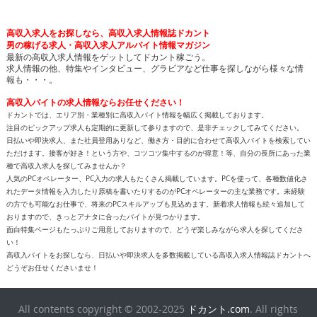
高収入求人をお探しなら、高収入求人情報誌ドカント
男の稼げる求人・高収入求人アルバイト情報マガジン
最新の高収入求人情報をゲットしてドカント稼ごう。
求人情報の他、特集やインタビュー、グラビアなど仕事を探しながら様々な情
報も・・・。
高収入バイトの求人情報ならお任せください！
ドカントでは、エリア別・業種別に高収入バイト情報を幅広く掲載しております。
注目のピックアップ求人も定期的に更新して参りますので、是非チェックしてみてください。
日払いや即決求人、また社員登用ありなど、働き方・目的に合わせて高収入バイトを検索してい
ただけます。接客が好き！という方や、コツコツ集中するのが得意！等、自分の長所にあった業
種で高収入求人を探してみませんか？
人気のPCオペレーター、PC入力の求人もたくさん掲載しています。PCを使って、各種数値化さ
れたデータ情報を入力したり原稿を書いたりするのがPCオペレーターの主な業務です。未経験
の方でも可能なお仕事で、将来のPCスキルアップも見込めます。新着求人情報も続々追加して
おりますので、きっとアナタに合ったバイトが見つかります。
面白特集ページもたっぷりご用意しておりますので、どうぞ楽しみながら求人を探してくださ
い！
高収入バイトをお探しなら、日払いや即決求人を多数掲載している高収入求人情報誌ドカントへ
どうぞお任せくださいませ！
All contents copyright © 2002-2025
ドカント.com
. All rights