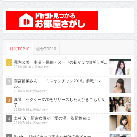
月間TOP10
総合TOP10
瀧内公美 主演・長編・ヌードの初が３つ!!!ギラギ...
2014/10/16 に投稿された
雨宮留菜さん 「ミスヤンチャン2016」参戦！マ
ル...
2016/5/16 に投稿された
真琴 セクシーDVDをリリースした元ひきこもり女
子...
2013/4/16 に投稿された
土村 芳 新進女優が「愛の渦」監督舞台に
2014/7/16 に投稿された
RaMu 18歳Gカップ美少女がDVDデビュー