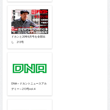
ドカンと20年6月号を全部出
し 213号
DNA～ドカントニュースアカ
デミー～213号vol.4