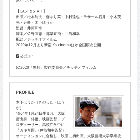
【CAST＆STAFF】
出演／松本利夫・柳ゆり菜・中村達也・ラサール石井・小木茂
光・升毅・木下ほうか
監督／井筒和幸
脚本／佐野宜志・都築直飛・井筒和幸
配給／チッチオフィルム
2020年12月より新宿 K’s cinemaほか全国順次公開
公式HP
(c)2020「無頼」製作委員会／チッチオフィルム
PROFILE
木下ほうか（きのした・ほう
か）
1964年1月24日生まれ 大阪
府出身 俳優、映画監督、プ
ロデューサー。高校在学中に
『ガキ帝国』(井筒和幸監督）
オーディションに合格し、映画に初出演。大阪芸術大学卒業後