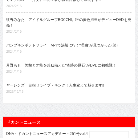
2024/2/16
牧野みなた アイドルグループBOCCHI。￼の黄色担当がデビューDVDを発
売！
2024/2/16
パンプキンポテトフライ M-1で決勝に行く“理由”が見つかった(笑)
2024/1/16
月野もも 美貌と才能を兼ね備えた“奇跡の原石”がDVDに初挑戦！
2024/1/16
ヤーレンズ 目指せライブ・キング！人生変えて魅せます!!
2023/12/15
ドカントニュース
DNA～ドカントニュースアカデミー～261号vol.4