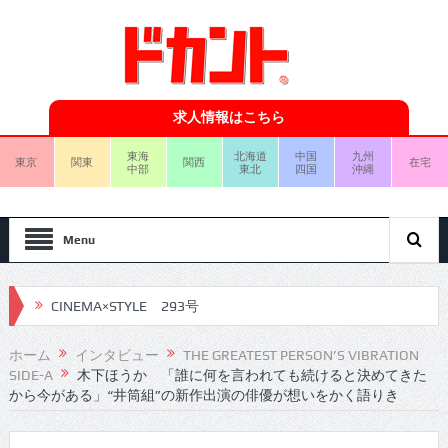
求人情報はこちら
東海
北海道
中国
九州
東京
関東
関西
在宅
中部
東北
四国
沖縄
Menu
CINEMA×STYLE 293号
CINEMA×STYLE 292号
ホーム
インタビュー
THE GREATEST PERSON’S VIBRATION
CINEMA×STYLE 291号
SIDE-A
木下ほうか 「誰に何を言われても続けると決めてきた
から今がある」“井筒組”の新作出演の俳優が想いをかく語りき
CINEMA×STYLE 290号