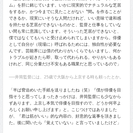
ム』を肝に銘じています。いかに現実的でナチュラルな芝居
をするか。かつ今までに見たことがない〝間〟を作ることが
できるか。現実にいそうな人間だけれど、いい意味で違和感
を持たせる芝居ができないものかと、監督と仕事をしていな
い間も常に意識しています。そういった芝居ができないと、
僕ではなくてもいいと受け止められてしまいますから。俳優
として自分が（現場に）呼ばれるためには、独自性が必要な
んです。芸能界には僕の代わりがいくらでもいますし、何か
トラブルが起きたら即、取って代わられる。やりがいもある
けれど、同じ分量だけ不安もある職業だと思っているので」
──井筒監督には、25歳で大阪から上京する時も頼ったとか。
「半ば脅迫めいた手紙を送りましたね（笑）『僕が俳優を目
指そうと思ってしまったきっかけは、井筒監督にも少なから
ずあります。上京し本気で俳優を目指すので、どうか何卒よ
ろしくお願い申し上げます』と。こじつけではありました
が、『君は筋がいい』的な内容の、好意的な返事を頂きまし
た。後に聞いたら『覚えていない』と言っていましたけど」