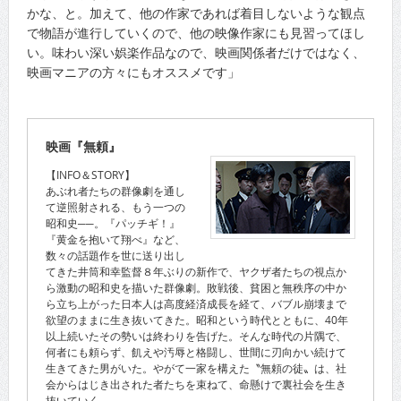
かな、と。加えて、他の作家であれば着目しないような観点
で物語が進行していくので、他の映像作家にも見習ってほし
い。味わい深い娯楽作品なので、映画関係者だけではなく、
映画マニアの方々にもオススメです」
映画『無頼』
【INFO＆STORY】
あぶれ者たちの群像劇を通し
て逆照射される、もう一つの
昭和史──。『パッチギ！』
『黄金を抱いて翔べ』など、
数々の話題作を世に送り出し
てきた井筒和幸監督８年ぶりの新作で、ヤクザ者たちの視点か
ら激動の昭和史を描いた群像劇。敗戦後、貧困と無秩序の中か
ら立ち上がった日本人は高度経済成長を経て、バブル崩壊まで
欲望のままに生き抜いてきた。昭和という時代とともに、40年
以上続いたその勢いは終わりを告げた。そんな時代の片隅で、
何者にも頼らず、飢えや汚辱と格闘し、世間に刃向かい続けて
生きてきた男がいた。やがて一家を構えた〝無頼の徒〟は、社
会からはじき出された者たちを束ねて、命懸けで裏社会を生き
抜いていく……。