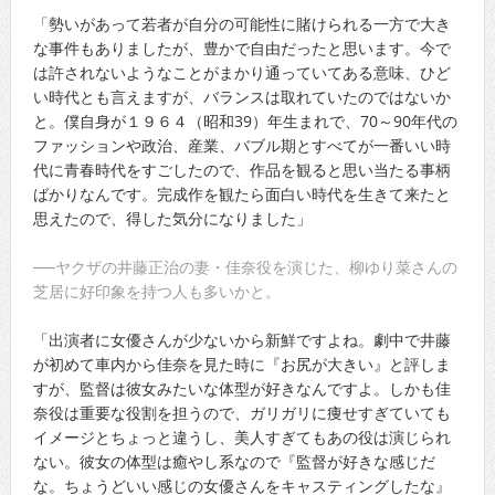
「勢いがあって若者が自分の可能性に賭けられる一方で大き
な事件もありましたが、豊かで自由だったと思います。今で
は許されないようなことがまかり通っていてある意味、ひど
い時代とも言えますが、バランスは取れていたのではないか
と。僕自身が１９６４（昭和39）年生まれで、70～90年代の
ファッションや政治、産業、バブル期とすべてが一番いい時
代に青春時代をすごしたので、作品を観ると思い当たる事柄
ばかりなんです。完成作を観たら面白い時代を生きて来たと
思えたので、得した気分になりました」
──ヤクザの井藤正治の妻・佳奈役を演じた、柳ゆり菜さんの
芝居に好印象を持つ人も多いかと。
「出演者に女優さんが少ないから新鮮ですよね。劇中で井藤
が初めて車内から佳奈を見た時に『お尻が大きい』と評しま
すが、監督は彼女みたいな体型が好きなんですよ。しかも佳
奈役は重要な役割を担うので、ガリガリに痩せすぎていても
イメージとちょっと違うし、美人すぎてもあの役は演じられ
ない。彼女の体型は癒やし系なので『監督が好きな感じだ
な。ちょうどいい感じの女優さんをキャスティングしたな』