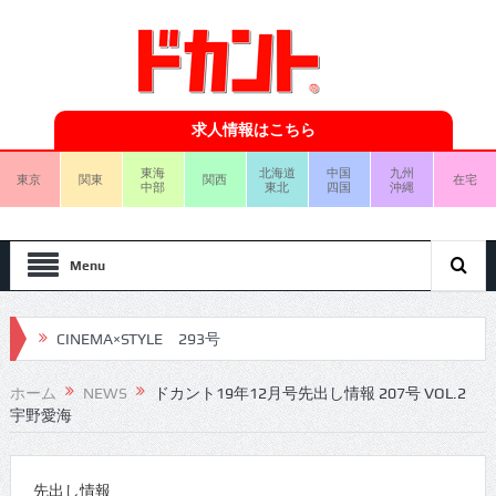
求人情報はこちら
東海
北海道
中国
九州
東京
関東
関西
在宅
中部
東北
四国
沖縄
Menu
CINEMA×STYLE 293号
CINEMA×STYLE 292号
ホーム
NEWS
ドカント19年12月号先出し情報 207号 VOL.2
宇野愛海
CINEMA×STYLE 291号
CINEMA×STYLE 290号
先出し情報