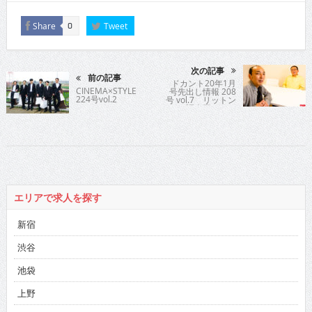
Share
Tweet
0
次の記事
前の記事
ドカント20年1月
CINEMA×STYLE
号先出し情報 208
224号vol.2
号 vol.7 リットン
調査団さん
エリアで求人を探す
新宿
渋谷
池袋
上野