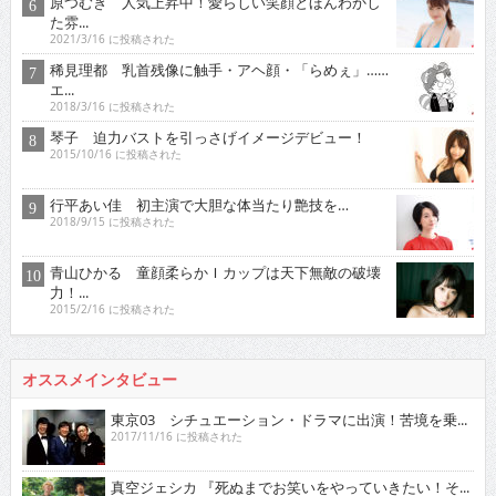
原つむぎ 人気上昇中！愛らしい笑顔とほんわかし
た雰...
2021/3/16 に投稿された
稀見理都 乳首残像に触手・アヘ顔・「らめぇ」……
エ...
2018/3/16 に投稿された
琴子 迫力バストを引っさげイメージデビュー！
2015/10/16 に投稿された
行平あい佳 初主演で大胆な体当たり艶技を…
2018/9/15 に投稿された
青山ひかる 童顔柔らかＩカップは天下無敵の破壊
力！...
2015/2/16 に投稿された
オススメインタビュー
東京03 シチュエーション・ドラマに出演！苦境を乗...
2017/11/16 に投稿された
真空ジェシカ 『死ぬまでお笑いをやっていきたい！そ...