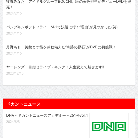
牧野みなた アイドルグループBOCCHI。￼の黄色担当がデビューDVDを発
売！
2024/2/16
パンプキンポテトフライ M-1で決勝に行く“理由”が見つかった(笑)
2024/1/16
月野もも 美貌と才能を兼ね備えた“奇跡の原石”がDVDに初挑戦！
2024/1/16
ヤーレンズ 目指せライブ・キング！人生変えて魅せます!!
2023/12/15
ドカントニュース
DNA～ドカントニュースアカデミー～261号vol.4
2024/6/3