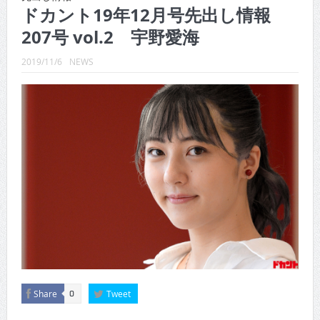
CINEMA×STYLE 289号
ドカント19年12月号先出し情報
207号 vol.2 宇野愛海
CINEMA×STYLE 288号
CINEMA×STYLE 287号
2019/11/6
NEWS
CINEMA×STYLE 286号
CINEMA×STYLE 285号
CINEMA×STYLE 294号
Share
Tweet
0