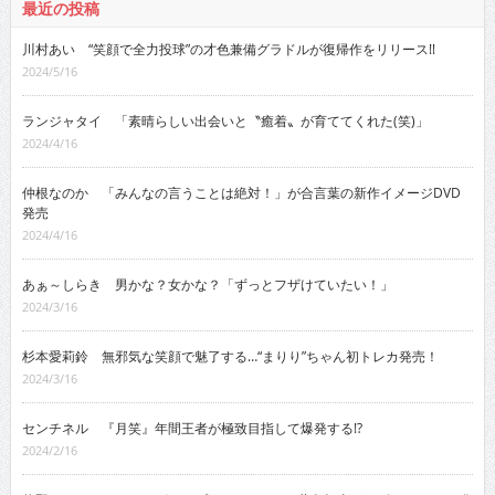
最近の投稿
川村あい “笑顔で全力投球”の才色兼備グラドルが復帰作をリリース!!
2024/5/16
ランジャタイ 「素晴らしい出会いと〝癒着〟が育ててくれた(笑)」
2024/4/16
仲根なのか 「みんなの言うことは絶対！」が合言葉の新作イメージDVD
発売
2024/4/16
あぁ～しらき 男かな？女かな？「ずっとフザけていたい！」
2024/3/16
杉本愛莉鈴 無邪気な笑顔で魅了する…“まりり”ちゃん初トレカ発売！
2024/3/16
センチネル 『月笑』年間王者が極致目指して爆発する!?
2024/2/16