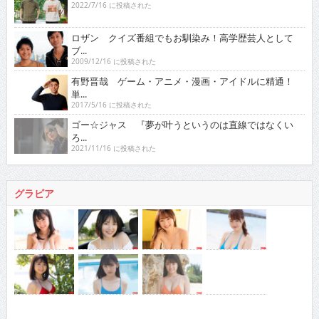
2022/7/16 に投稿された
ロザン クイズ番組でもお馴染み！高学歴芸人として
ブ...
2009/12/16 に投稿された
有野晋哉 ゲーム・アニメ・漫画・アイドルに精通！
単...
2017/5/16 に投稿された
ゴー☆ジャス 『夢が叶うというのは直線ではなくい
ろ...
2021/11/16 に投稿された
グラビア