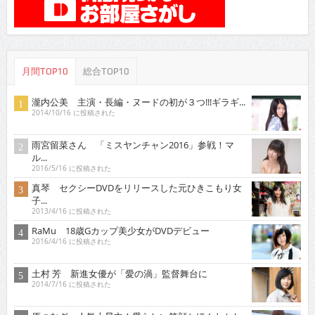
月間TOP10
総合TOP10
瀧内公美 主演・長編・ヌードの初が３つ!!!ギラギ...
2014/10/16 に投稿された
雨宮留菜さん 「ミスヤンチャン2016」参戦！マ
ル...
2016/5/16 に投稿された
真琴 セクシーDVDをリリースした元ひきこもり女
子...
2013/4/16 に投稿された
RaMu 18歳Gカップ美少女がDVDデビュー
2016/4/16 に投稿された
土村 芳 新進女優が「愛の渦」監督舞台に
2014/7/16 に投稿された