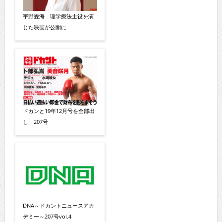
宇野愛海 理学療法士役を演
じた映画が公開に
ドカンと19年12月号を全部出
し 207号
DNA～ドカントニュースアカ
デミー～207号vol.4