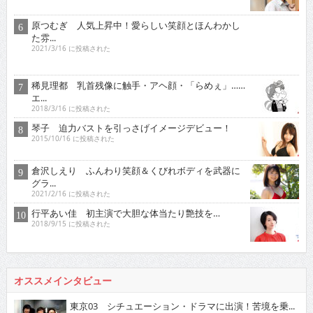
原つむぎ 人気上昇中！愛らしい笑顔とほんわかし
た雰...
2021/3/16 に投稿された
稀見理都 乳首残像に触手・アヘ顔・「らめぇ」……
エ...
2018/3/16 に投稿された
琴子 迫力バストを引っさげイメージデビュー！
2015/10/16 に投稿された
倉沢しえり ふんわり笑顔＆くびれボディを武器に
グラ...
2021/2/16 に投稿された
行平あい佳 初主演で大胆な体当たり艶技を…
2018/9/15 に投稿された
オススメインタビュー
東京03 シチュエーション・ドラマに出演！苦境を乗...
2017/11/16 に投稿された