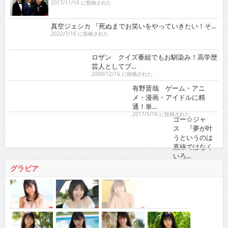
真空ジェシカ 『死ぬまでお笑いをやっていきたい！そ...
2022/7/16 に投稿された
ロザン クイズ番組でもお馴染み！高学歴芸人として
ブ...
2009/12/16 に投稿された
有野晋哉 ゲーム・アニメ・漫画・アイドルに精通！
単...
2017/5/16 に投稿された
ゴー☆ジャス 『夢が叶うというのは直線ではなくい
ろ...
2021/11/16 に投稿された
グラビア