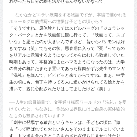
れやったら自分の絵も活かせるんやないかなって」
──なかなかどエラい展開をする物語ですが、本編で描かれる
ホラー＆グロ的描写への憧憬は子どもの頃から？
「そうですね。原体験としてはスピルバーグの『ジュラシッ
ク・パーク』とかを映画館に観に行って、『映画って、スゴ
いな』と思ったのが大きいんですけど、昔からバケモンは好
きですね（笑）でもその後、思春期に入って〝死〞ってもの
をリアルに意識するようになってからはむしろ敬遠していた
時期もあって。本格的にまたハマるようになったのは、大学
の自分の机にたまたま置いてあった楳図かずお先生のマンガ
『洗礼』を読んで、ビビビッと来てからですね。まぁ、中学
生の頃にも、包丁を持ってる人に追いかけられてる絵とかを
描いて、親に心配されたりはしてましたけど（笑）」
──人生の節目節目で、文字通り楳図ワールドの「洗礼」を受
けていたと。ちなみに、作品の世界観にはご自身の実体験的
なものも投影されています？
「劇中に登場する猿吉というキャラは、子どもの頃に〝猿
吉〞って呼ばれてたおじいさんをそのままモデルにしていま
す。トンボを食べるところをわざわざ僕らに見せつけたり、