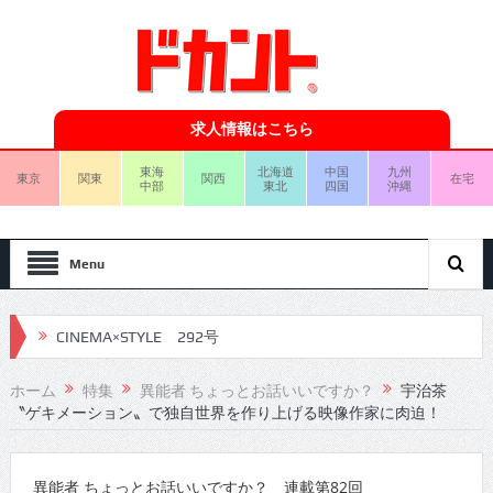
求人情報はこちら
東海
北海道
中国
九州
東京
関東
関西
在宅
中部
東北
四国
沖縄
Menu
CINEMA×STYLE 292号
CINEMA×STYLE 291号
ホーム
特集
異能者 ちょっとお話いいですか？
宇治茶
〝ゲキメーション〟で独自世界を作り上げる映像作家に肉迫！
CINEMA×STYLE 290号
CINEMA×STYLE 289号
異能者 ちょっとお話いいですか？ 連載第82回