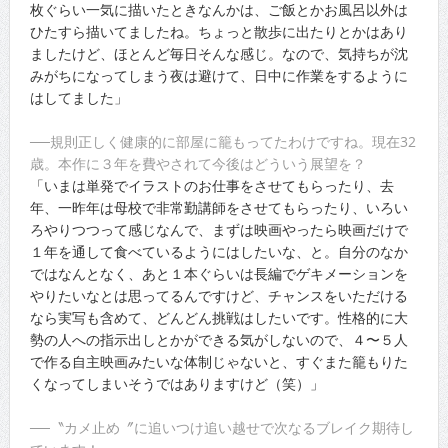
枚ぐらい一気に描いたときなんかは、ご飯とかお風呂以外は
ひたすら描いてましたね。ちょっと散歩に出たりとかはあり
ましたけど、ほとんど毎日そんな感じ。なので、気持ちが沈
みがちになってしまう夜は避けて、日中に作業をするように
はしてました」
──規則正しく健康的に部屋に籠もってたわけですね。現在32
歳。本作に３年を費やされて今後はどういう展望を？
「いまは単発でイラストのお仕事をさせてもらったり、去
年、一昨年は母校で非常勤講師をさせてもらったり、いろい
ろやりつつって感じなんで、まずは映画やったら映画だけで
１年を通して食べているようにはしたいな、と。自分のなか
ではなんとなく、あと１本ぐらいは長編でゲキメーションを
やりたいなとは思ってるんですけど、チャンスをいただける
なら実写も含めて、どんどん挑戦はしたいです。性格的に大
勢の人への指示出しとかができる気がしないので、４〜５人
で作る自主映画みたいな体制じゃないと、すぐまた籠もりた
くなってしまいそうではありますけど（笑）」
──〝カメ止め〞に追いつけ追い越せで次なるブレイク期待し