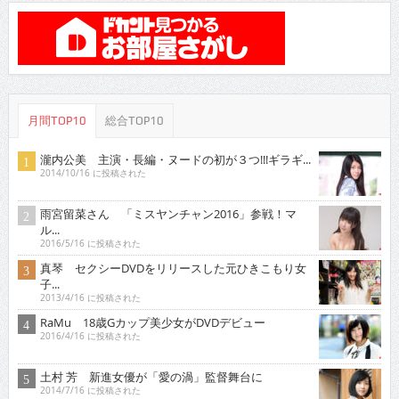
月間TOP10
総合TOP10
瀧内公美 主演・長編・ヌードの初が３つ!!!ギラギ...
2014/10/16 に投稿された
雨宮留菜さん 「ミスヤンチャン2016」参戦！マ
ル...
2016/5/16 に投稿された
真琴 セクシーDVDをリリースした元ひきこもり女
子...
2013/4/16 に投稿された
RaMu 18歳Gカップ美少女がDVDデビュー
2016/4/16 に投稿された
土村 芳 新進女優が「愛の渦」監督舞台に
2014/7/16 に投稿された