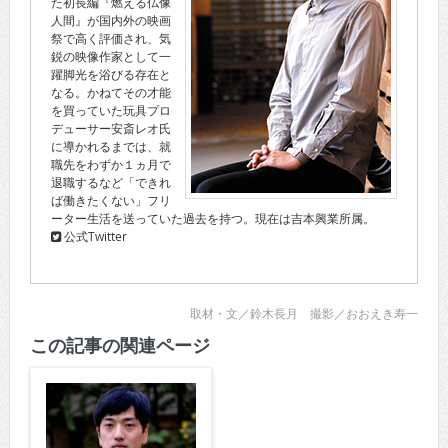
た初長編『燃える仏像
人間』が国内外の映画
祭で高く評価され、気
鋭の映像作家として一
躍脚光を浴びる存在と
なる。かねてその才能
を買っていた玩具プロ
デューサー安斎レオ氏
に導かれるまでは、就
職先をわずか１ヵ月で
退職するなど「できれ
ば働きたくない」フリ
ーター生活を送っていた過去を持つ。現在は吉本興業所属。
公式Twitter
取材・文／鈴木長月 撮影／おおえき寿一
この記事の関連ページ