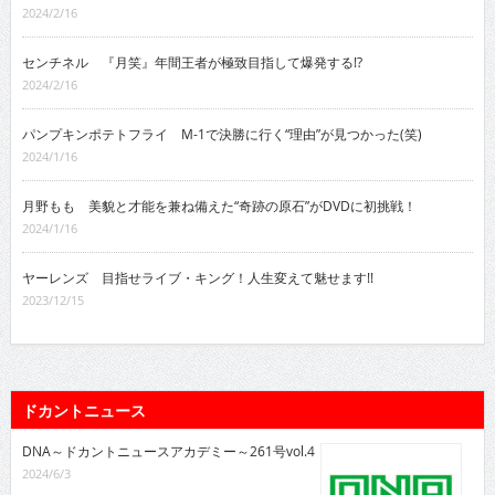
2024/2/16
センチネル 『月笑』年間王者が極致目指して爆発する!?
2024/2/16
パンプキンポテトフライ M-1で決勝に行く“理由”が見つかった(笑)
2024/1/16
月野もも 美貌と才能を兼ね備えた“奇跡の原石”がDVDに初挑戦！
2024/1/16
ヤーレンズ 目指せライブ・キング！人生変えて魅せます!!
2023/12/15
ドカントニュース
DNA～ドカントニュースアカデミー～261号vol.4
2024/6/3