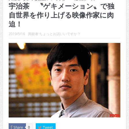
CINEMA×STYLE 288号
宇治茶 〝ゲキメーション〟で独
自世界を作り上げる映像作家に肉
CINEMA×STYLE 287号
迫！
CINEMA×STYLE 286号
2019/5/16
異能者 ちょっとお話いいですか？
CINEMA×STYLE 285号
CINEMA×STYLE 294号
CINEMA×STYLE 293号
Share
Tweet
0