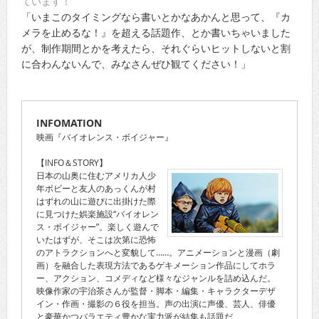
ています！
「いまこのタイミングなら書いとかなあかんと思って、『カ
メラを止めるな！』を超える話題作、とか書いちゃいました
が、制作期間とかを考えたら、それぐらいヒットしないと割
に合わんないんで、みなさんぜひ観てください！」
INFOMATION
映画『バイオレンス・ボイジャー』
【INFO＆STORY】
日本の山奥に住むアメリカ人少
年ボビーと友人のあっくんが村
はずれの山に遊びに出掛けた際
に見つけた娯楽施設“バイオレン
ス・ボイジャー”。楽しく遊んで
いたはずが、そこは次第に恐怖
のアトラクションへと変貌して……。アニメーションと漫画（劇
画）を融合した表現方法であるゲキメーション作品にしてホラ
ー、アクション、コメディなど様々なジャンルを詰め込んだ。
映像作家の宇治茶さんが監督・脚本・編集・キャラクターデザ
イン・作画・撮影の６役を担当。声の出演に声優、芸人、俳優
と豪華かつバラエティ豊かな実力派が結集も話題だ。