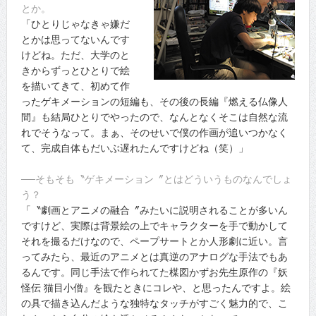
とか。
「ひとりじゃなきゃ嫌だ
とかは思ってないんです
けどね。ただ、大学のと
きからずっとひとりで絵
を描いてきて、初めて作
ったゲキメーションの短編も、その後の長編『燃える仏像人
間』も結局ひとりでやったので、なんとなくそこは自然な流
れでそうなって。まぁ、そのせいで僕の作画が追いつかなく
て、完成自体もだいぶ遅れたんですけどね（笑）」
──そもそも〝ゲキメーション〞とはどういうものなんでしょ
う？
「〝劇画とアニメの融合〞みたいに説明されることが多いん
ですけど、実際は背景絵の上でキャラクターを手で動かして
それを撮るだけなので、ペープサートとか人形劇に近い。言
ってみたら、最近のアニメとは真逆のアナログな手法でもあ
るんです。同じ手法で作られてた楳図かずお先生原作の『妖
怪伝 猫目小僧』を観たときにコレや、と思ったんですよ。絵
の具で描き込んだような独特なタッチがすごく魅力的で、こ