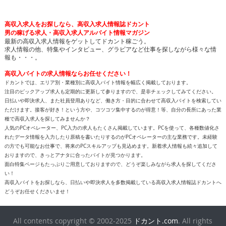
高収入求人をお探しなら、高収入求人情報誌ドカント
男の稼げる求人・高収入求人アルバイト情報マガジン
最新の高収入求人情報をゲットしてドカント稼ごう。
求人情報の他、特集やインタビュー、グラビアなど仕事を探しながら様々な情
報も・・・。
高収入バイトの求人情報ならお任せください！
ドカントでは、エリア別・業種別に高収入バイト情報を幅広く掲載しております。
注目のピックアップ求人も定期的に更新して参りますので、是非チェックしてみてください。
日払いや即決求人、また社員登用ありなど、働き方・目的に合わせて高収入バイトを検索してい
ただけます。接客が好き！という方や、コツコツ集中するのが得意！等、自分の長所にあった業
種で高収入求人を探してみませんか？
人気のPCオペレーター、PC入力の求人もたくさん掲載しています。PCを使って、各種数値化さ
れたデータ情報を入力したり原稿を書いたりするのがPCオペレーターの主な業務です。未経験
の方でも可能なお仕事で、将来のPCスキルアップも見込めます。新着求人情報も続々追加して
おりますので、きっとアナタに合ったバイトが見つかります。
面白特集ページもたっぷりご用意しておりますので、どうぞ楽しみながら求人を探してくださ
い！
高収入バイトをお探しなら、日払いや即決求人を多数掲載している高収入求人情報誌ドカントへ
どうぞお任せくださいませ！
All contents copyright © 2002-2025
ドカント.com
. All rights
reserved. 掲載記事、写真、イラストの無断転載を禁じます。