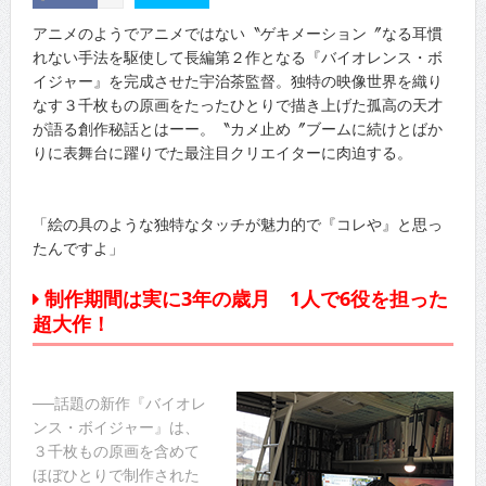
アニメのようでアニメではない〝ゲキメーション〞なる耳慣
れない手法を駆使して長編第２作となる『バイオレンス・ボ
イジャー』を完成させた宇治茶監督。独特の映像世界を織り
なす３千枚もの原画をたったひとりで描き上げた孤高の天才
が語る創作秘話とはーー。〝カメ止め〞ブームに続けとばか
りに表舞台に躍りでた最注目クリエイターに肉迫する。
「絵の具のような独特なタッチが魅力的で『コレや』と思っ
たんですよ」
制作期間は実に3年の歳月 1人で6役を担った
超大作！
──話題の新作『バイオレ
ンス・ボイジャー』は、
３千枚もの原画を含めて
ほぼひとりで制作された