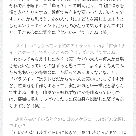
それで舌を噛まれて『痛ぇ？』って叫んだり。自宅に僕らを
招き入れたりもする、近所でも有名な変わった人がいたんで
す。いまから思うと、あの人なりに子どもを楽しませようと
したエンターテイメントだったのかなって気もするんですけ
ど、子ども心には完全に〝ヤバい人〞でしたね（笑）」
──タイトルにもなっている謎のアトラクションは『探偵！ナ
イトスクープ』で言うところの〝パラダイス〞ですよね。
「わかってもらえましたか？（笑）ヤバい大人を何人か登場
させたいなっていうのはずっと思ってて、よくよく考えてみ
たらああいうのを舞台にした話ってあんまりないな、と。
〝パラダイス〞はテレビだからちゃんと笑いになってますけ
ど、遊園地を手作りするって、実は狂気と紙一重だと思うん
ですよね。まぁ、山奥で人知れずなにかを作るっていうの
は、部屋に籠もりっぱなしだった僕自身を投影した姿でもあ
りますけど（笑）」
──原画を描いているときの１日のスケジュールはどんな感じ
ですか？
「だいたい朝６時半ぐらいに起きて、夜11 時ぐらいまで。10