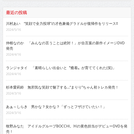
最近の投稿
川村あい “笑顔で全力投球”の才色兼備グラドルが復帰作をリリース!!
2024/5/16
仲根なのか 「みんなの言うことは絶対！」が合言葉の新作イメージDVD
発売
2024/4/16
ランジャタイ 「素晴らしい出会いと〝癒着〟が育ててくれた(笑)」
2024/4/16
杉本愛莉鈴 無邪気な笑顔で魅了する…“まりり”ちゃん初トレカ発売！
2024/3/16
あぁ～しらき 男かな？女かな？「ずっとフザけていたい！」
2024/3/16
牧野みなた アイドルグループBOCCHI。￼の黄色担当がデビューDVDを発
売！