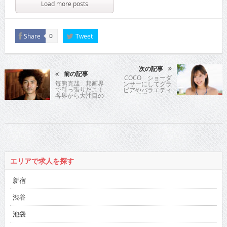
Load more posts
Share
Tweet
0
次の記事
前の記事
COCO ショーダ
毎熊克哉 邦画界
ンサーにしてグラ
で引っ張りだこ！
ビアやバラエティ
各界から大注目の
でも活躍のセクシ
俳優が落語と演劇
ークイーンがファ
の融合した舞台主
ーストイメージ発
演に懸ける想いと
売！
は
エリアで求人を探す
新宿
渋谷
池袋