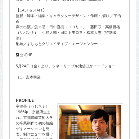
【CAST＆STAFF】
監督・脚本・編集・キャラクターデザイン・作画・撮影 ／宇治
茶
声の出演／悠木碧・田中直樹（ココリコ）・藤田咲・高橋茂雄
（サバンナ）・小野大輔・田口トモロヲ・松本人志（特別出
演）
配給／よしもとクリエイティブ・エージェンシー
公式HP
5月24日（金）より、シネ・リーブル池袋ほかロードショー
（C）吉本興業
PROFILE
宇治茶（うじちゃ）
1986年、京都府生ま
れ。京都嵯峨芸術大学
の卒業制作で初の短編
ゲキメーションを発
表。制作に２年を掛け