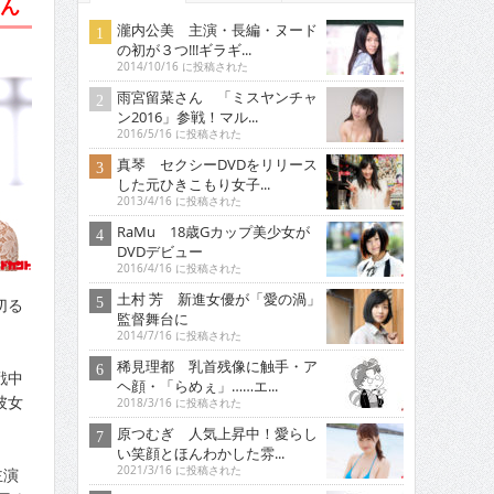
さん
瀧内公美 主演・長編・ヌード
の初が３つ!!!ギラギ...
2014/10/16 に投稿された
雨宮留菜さん 「ミスヤンチャ
ン2016」参戦！マル...
2016/5/16 に投稿された
真琴 セクシーDVDをリリース
した元ひきこもり女子...
2013/4/16 に投稿された
RaMu 18歳Gカップ美少女が
DVDデビュー
2016/4/16 に投稿された
土村 芳 新進女優が「愛の渦」
切る
監督舞台に
2014/7/16 に投稿された
稀見理都 乳首残像に触手・ア
戦中
ヘ顔・「らめぇ」……エ...
彼女
2018/3/16 に投稿された
原つむぎ 人気上昇中！愛らし
い笑顔とほんわかした雰...
2021/3/16 に投稿された
主演