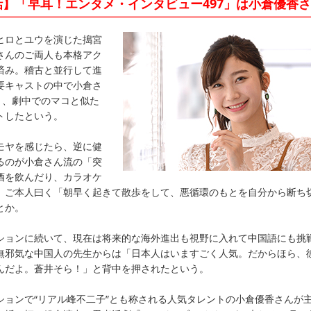
】「早耳！エンタメ・インタビュー497」は小倉優香
ヒロとユウを演じた搗宮
さんのご両人も本格アク
済み。稽古と並行して進
要キャストの中で小倉さ
う、劇中でのマコと似た
トしたという。
モヤを感じたら、逆に健
るのが小倉さん流の「突
酒を飲んだり、カラオケ
、ご本人曰く「朝早く起きて散歩をして、悪循環のもとを自分から断ち
とか。
ションに続いて、現在は将来的な海外進出も視野に入れて中国語にも挑
無邪気な中国人の先生からは「日本人はいますごく人気。だからほら、
んだよ。蒼井そら！」と背中を押されたという。
ションで“リアル峰不二子”とも称される人気タレントの小倉優香さんが