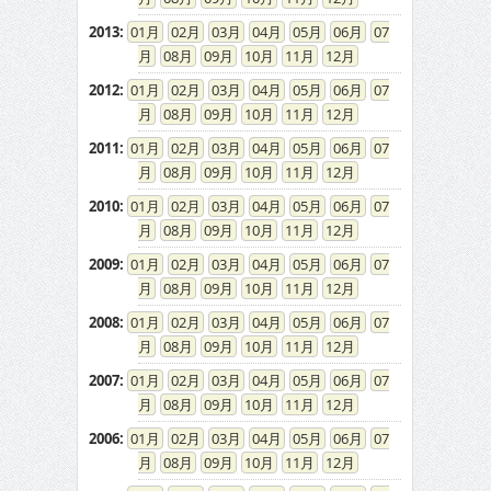
2013
:
01
02
03
04
05
06
07
08
09
10
11
12
2012
:
01
02
03
04
05
06
07
08
09
10
11
12
2011
:
01
02
03
04
05
06
07
08
09
10
11
12
2010
:
01
02
03
04
05
06
07
08
09
10
11
12
2009
:
01
02
03
04
05
06
07
08
09
10
11
12
2008
:
01
02
03
04
05
06
07
08
09
10
11
12
2007
:
01
02
03
04
05
06
07
08
09
10
11
12
2006
:
01
02
03
04
05
06
07
08
09
10
11
12