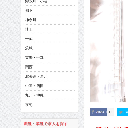
錦糸町・小岩
都下
CINEMA×STYLE 285号
神奈川
CINEMA×STYLE 294号
埼玉
千葉
茨城
東海・中部
関西
北海道・東北
中国・四国
九州・沖縄
在宅
Share
Tw
0
職種・業種で求人を探す