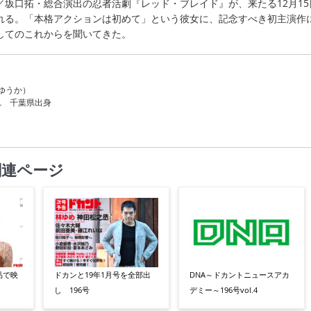
／坂口拓・総合演出の忍者活劇『レッド・ブレイド』が、来たる12月15
れる。「本格アクションは初めて」という彼女に、記念すべき初主演作
してのこれからを聞いてきた。
ゆうか）
まれ 千葉県出身
関連ページ
品で映
ドカンと19年1月号を全部出
DNA～ドカントニュースアカ
し 196号
デミー～196号vol.4