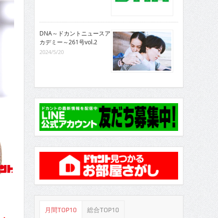
DNA～ドカントニュースア
カデミー～261号vol.2
2024/5/20
月間TOP10
総合TOP10