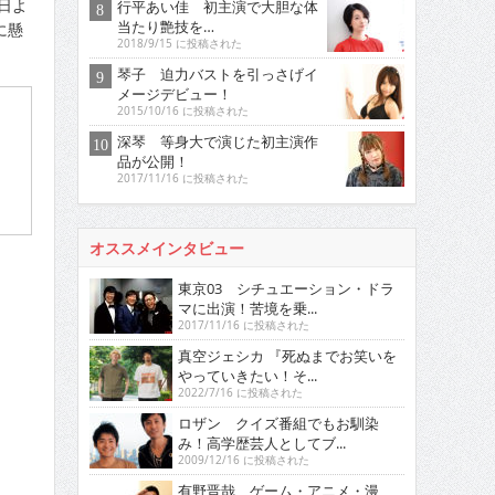
日よ
行平あい佳 初主演で大胆な体
当たり艶技を…
に懸
2018/9/15 に投稿された
琴子 迫力バストを引っさげイ
メージデビュー！
2015/10/16 に投稿された
深琴 等身大で演じた初主演作
品が公開！
2017/11/16 に投稿された
オススメインタビュー
東京03 シチュエーション・ドラ
マに出演！苦境を乗...
2017/11/16 に投稿された
真空ジェシカ 『死ぬまでお笑いを
やっていきたい！そ...
2022/7/16 に投稿された
ロザン クイズ番組でもお馴染
み！高学歴芸人としてブ...
2009/12/16 に投稿された
有野晋哉 ゲーム・アニメ・漫