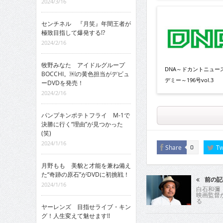
2024/3/16
センチネル 『月笑』年間王者が
極致目指して爆発する!?
2024/2/16
牧野みなた アイドルグループ
DNA～ドカントニュー
BOCCHI。￼の黄色担当がデビュ
デミー～196号vol.3
ーDVDを発売！
2024/2/16
パンプキンポテトフライ M-1で
決勝に行く“理由”が見つかった
(笑)
2024/1/16
Share
Tw
0
月野もも 美貌と才能を兼ね備え
た“奇跡の原石”がDVDに初挑戦！
前の記
2024/1/16
白石和彌
映画監督
る
ヤーレンズ 目指せライブ・キン
グ！人生変えて魅せます!!