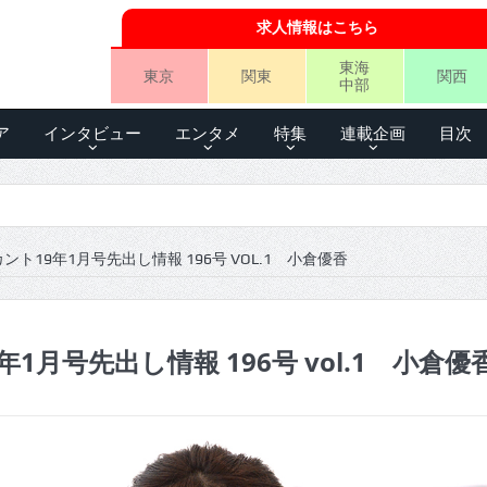
求人情報はこちら
東海
東京
関東
関西
中部
ア
インタビュー
エンタメ
特集
連載企画
目次
ント19年1月号先出し情報 196号 VOL.1 小倉優香
1月号先出し情報 196号 vol.1 小倉優