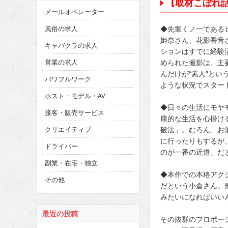
【取材こぼれ話
メールオペレーター
◆先輩くノ一である
風俗の求人
姫奈さん、花影香音
キャバクラの求人
ションはすでに経験
められた撮影は、主
営業の求人
んだけが“素人”とい
パワフルワーク
ような状況でスター
ホスト・モデル・AV
◆日々の生活にモヤ
接客・販売サービス
康的な生活を心掛け
破法」。むろん、お
クリエイティブ
に行ったりもするが
ドライバー
のが一番の近道」だ
副業・在宅・独立
◆本作での本格アク
その他
だという小倉さん。
みたいになればいい
最近の投稿
その抜群のプロポー