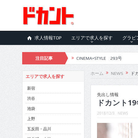
求人情報TOP
エリアで求人を探す
グラビ
CINEMA×STYLE 293号
注目記事
CINEMA×STYLE 292号
ホーム
NEWS
ドカ
エリアで求人を探す
CINEMA×STYLE 291号
新宿
CINEMA×STYLE 290号
先出し情報
渋谷
ドカント19年
CINEMA×STYLE 289号
池袋
2018/12/3
NEWS
CINEMA×STYLE 288号
上野
CINEMA×STYLE 287号
五反田・品川
CINEMA×STYLE 286号