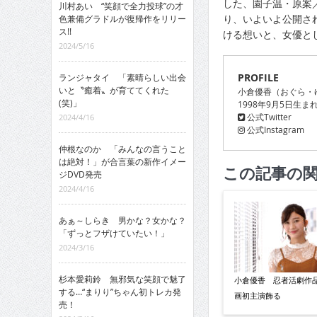
した、園子温・原案
川村あい “笑顔で全力投球”の才
り、いよいよ公開さ
色兼備グラドルが復帰作をリリー
ス!!
ける想いと、女優と
2024/5/16
PROFILE
ランジャタイ 「素晴らしい出会
いと〝癒着〟が育ててくれた
小倉優香（おぐら・
(笑)」
1998年9月5日生
公式Twitter
2024/4/16
公式Instagram
仲根なのか 「みんなの言うこと
は絶対！」が合言葉の新作イメー
この記事の
ジDVD発売
2024/4/16
あぁ～しらき 男かな？女かな？
「ずっとフザけていたい！」
2024/3/16
杉本愛莉鈴 無邪気な笑顔で魅了
小倉優香 忍者活劇作
する…“まりり”ちゃん初トレカ発
画初主演飾る
売！