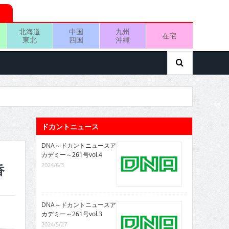
北海道
中国
九州
在宅
東北
四国
沖縄
ドカントニュース
DNA～ドカントニュースア
カデミー～261号vol.4
2024/6/3
香
DNA～ドカントニュースア
カデミー～261号vol.3
2024/5/27