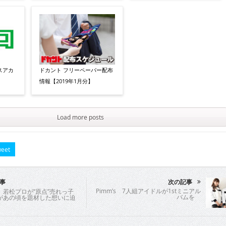
スアカ
ドカント フリーペーパー配布
情報【2019年1月分】
Load more posts
eet
事
次の記事
Pimm’s 7人組アイドルが1stミニアル
 若松プロが“原点”売れっ子
バムを
があの頃を題材した想いに迫