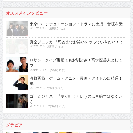
オススメインタビュー
東京03 シチュエーション・ドラマに出演！苦境を乗...
2017/11/16 に投稿された
真空ジェシカ 『死ぬまでお笑いをやっていきたい！そ...
2022/7/16 に投稿された
ロザン クイズ番組でもお馴染み！高学歴芸人として
ブ...
2009/12/16 に投稿された
有野晋哉 ゲーム・アニメ・漫画・アイドルに精通！
単...
2017/5/16 に投稿された
ゴー☆ジャス 『夢が叶うというのは直線ではなくい
ろ...
2021/11/16 に投稿された
グラビア