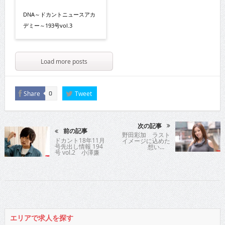
DNA～ドカントニュースアカ
デミー～193号vol.3
Load more posts
Share
Tweet
0
次の記事
前の記事
野田彩加 ラスト
ドカント18年11月
イメージに込めた
号先出し情報 194
想い…
号 vol.2 小澤廉
エリアで求人を探す