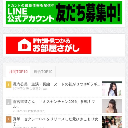
月間TOP10
総合TOP10
瀧内公美 主演・長編・ヌードの初が３つ!!!ギラギ...
2014/10/16 に投稿された
雨宮留菜さん 「ミスヤンチャン2016」参戦！マ
ル...
2016/5/16 に投稿された
真琴 セクシーDVDをリリースした元ひきこもり女
子...