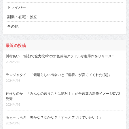
ドライバー
副業・在宅・独立
その他
最近の投稿
川村あい “笑顔で全力投球”の才色兼備グラドルが復帰作をリリース!!
2024/5/16
ランジャタイ 「素晴らしい出会いと〝癒着〟が育ててくれた(笑)」
2024/4/16
仲根なのか 「みんなの言うことは絶対！」が合言葉の新作イメージDVD
発売
2024/4/16
あぁ～しらき 男かな？女かな？「ずっとフザけていたい！」
2024/3/16