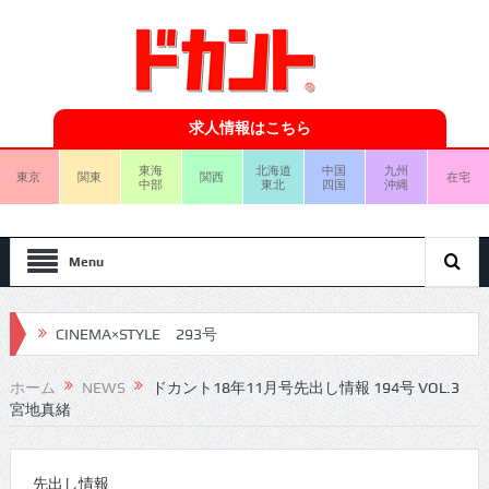
求人情報はこちら
東海
北海道
中国
九州
東京
関東
関西
在宅
中部
東北
四国
沖縄
Menu
CINEMA×STYLE 293号
CINEMA×STYLE 292号
ホーム
NEWS
ドカント18年11月号先出し情報 194号 VOL.3
宮地真緒
CINEMA×STYLE 291号
CINEMA×STYLE 290号
先出し情報