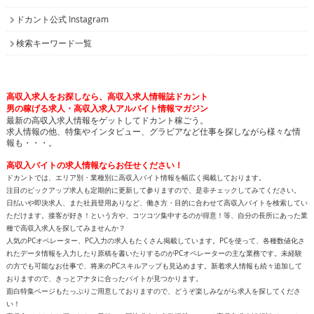
ドカント公式 Instagram
検索キーワード一覧
高収入求人をお探しなら、高収入求人情報誌ドカント
男の稼げる求人・高収入求人アルバイト情報マガジン
最新の高収入求人情報をゲットしてドカント稼ごう。
求人情報の他、特集やインタビュー、グラビアなど仕事を探しながら様々な情
報も・・・。
高収入バイトの求人情報ならお任せください！
ドカントでは、エリア別・業種別に高収入バイト情報を幅広く掲載しております。
注目のピックアップ求人も定期的に更新して参りますので、是非チェックしてみてください。
日払いや即決求人、また社員登用ありなど、働き方・目的に合わせて高収入バイトを検索してい
ただけます。接客が好き！という方や、コツコツ集中するのが得意！等、自分の長所にあった業
種で高収入求人を探してみませんか？
人気のPCオペレーター、PC入力の求人もたくさん掲載しています。PCを使って、各種数値化さ
れたデータ情報を入力したり原稿を書いたりするのがPCオペレーターの主な業務です。未経験
の方でも可能なお仕事で、将来のPCスキルアップも見込めます。新着求人情報も続々追加して
おりますので、きっとアナタに合ったバイトが見つかります。
面白特集ページもたっぷりご用意しておりますので、どうぞ楽しみながら求人を探してくださ
い！