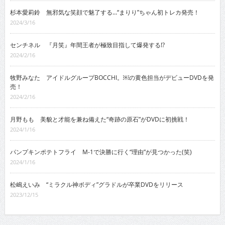
杉本愛莉鈴 無邪気な笑顔で魅了する…“まりり”ちゃん初トレカ発売！
2024/3/16
センチネル 『月笑』年間王者が極致目指して爆発する!?
2024/2/16
牧野みなた アイドルグループBOCCHI。￼の黄色担当がデビューDVDを発
売！
2024/2/16
月野もも 美貌と才能を兼ね備えた“奇跡の原石”がDVDに初挑戦！
2024/1/16
パンプキンポテトフライ M-1で決勝に行く“理由”が見つかった(笑)
2024/1/16
松嶋えいみ “ミラクル神ボディ”グラドルが卒業DVDをリリース
2023/12/15