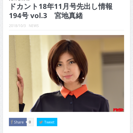
CINEMA×STYLE 289号
ドカント18年11月号先出し情報
194号 vol.3 宮地真緒
CINEMA×STYLE 288号
CINEMA×STYLE 287号
2018/10/3
NEWS
CINEMA×STYLE 286号
CINEMA×STYLE 285号
CINEMA×STYLE 294号
Share
Tweet
0