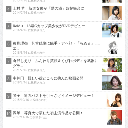
2013/4/16 に投稿された
土村 芳 新進女優が「愛の渦」監督舞台に
2014/7/16 に投稿された
RaMu 18歳Gカップ美少女がDVDデビュー
2016/4/16 に投稿された
稀見理都 乳首残像に触手・アヘ顔・「らめぇ」……
エ...
2018/3/16 に投稿された
倉沢しえり ふんわり笑顔＆くびれボディを武器に
グラ...
2021/2/16 に投稿された
中神円 難しい役どころに挑んだ映画公開
2019/2/16 に投稿された
琴子 迫力バストを引っさげイメージデビュー！
2015/10/16 に投稿された
深琴 等身大で演じた初主演作品が公開！
2017/11/16 に投稿された