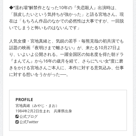
◆“濡れ場”解禁作となった10年の『失恋殺人』出演時は、
「脱皮したいという気持ちが強かった」と語る宮地さん。現
在は「もちろん作品のなかでの必然性は大事ですが、一回脱
いでしまうと怖いものはないんです」
人気女優・宮地真緒と、気鋭の若手・毎熊克哉の初共演でも
話題の映画『夜明けまで離さない』が、来たる10月27日よ
り、いよいよ公開される。一躍全国区の知名度を得た朝ドラ
『まんてん』から16年の歳月を経て、さらに“いい女”度に磨
きをかける宮地さんご本人に、本作に対する意気込み、仕事
に対する想いをうかがった──。
PROFILE
宮地真緒（みやじ・まお）
1984年2月2日生まれ 兵庫県出身
公式ブログ
公式Twitter