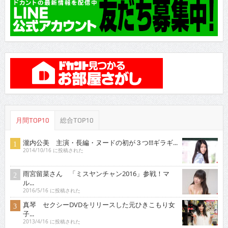
月間TOP10
総合TOP10
瀧内公美 主演・長編・ヌードの初が３つ!!!ギラギ...
2014/10/16 に投稿された
雨宮留菜さん 「ミスヤンチャン2016」参戦！マ
ル...
2016/5/16 に投稿された
真琴 セクシーDVDをリリースした元ひきこもり女
子...
2013/4/16 に投稿された