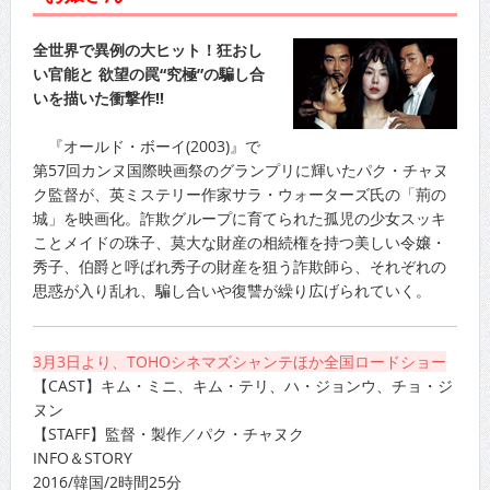
全世界で異例の大ヒット！狂おし
い官能と 欲望の罠“究極”の騙し合
いを描いた衝撃作!!
『オールド・ボーイ(2003)』で
第57回カンヌ国際映画祭のグランプリに輝いたパク・チャヌ
ク監督が、英ミステリー作家サラ・ウォーターズ氏の「荊の
城」を映画化。詐欺グループに育てられた孤児の少女スッキ
ことメイドの珠子、莫大な財産の相続権を持つ美しい令嬢・
秀子、伯爵と呼ばれ秀子の財産を狙う詐欺師ら、それぞれの
思惑が入り乱れ、騙し合いや復讐が繰り広げられていく。
3月3日より、TOHOシネマズシャンテほか全国ロードショー
【CAST】キム・ミニ、キム・テリ、ハ・ジョンウ、チョ・ジ
ヌン
【STAFF】監督・製作／パク・チャヌク
INFO＆STORY
2016/韓国/2時間25分