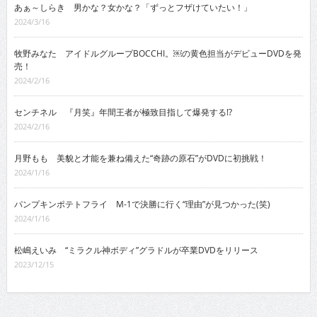
あぁ～しらき 男かな？女かな？「ずっとフザけていたい！」
2024/3/16
牧野みなた アイドルグループBOCCHI。￼の黄色担当がデビューDVDを発
売！
2024/2/16
センチネル 『月笑』年間王者が極致目指して爆発する!?
2024/2/16
月野もも 美貌と才能を兼ね備えた“奇跡の原石”がDVDに初挑戦！
2024/1/16
パンプキンポテトフライ M-1で決勝に行く“理由”が見つかった(笑)
2024/1/16
松嶋えいみ “ミラクル神ボディ”グラドルが卒業DVDをリリース
2023/12/15