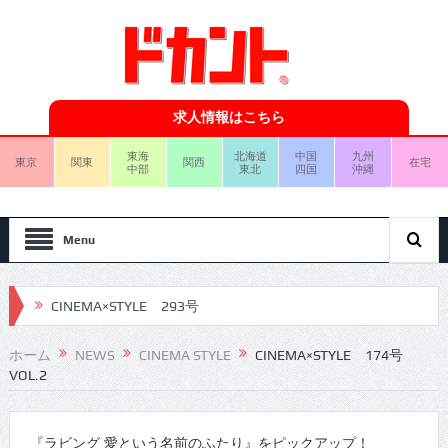
求人情報はこちら
東海
北海道
中国
九州
東京
関東
関西
在宅
中部
東北
四国
沖縄
Menu
CINEMA×STYLE 293号
CINEMA×STYLE 292号
ホーム
NEWS
CINEMA STYLE
CINEMA×STYLE 174号
VOL.2
CINEMA×STYLE 291号
CINEMA×STYLE 290号
『ラビング 愛という名前のふたり』をピックアップ！