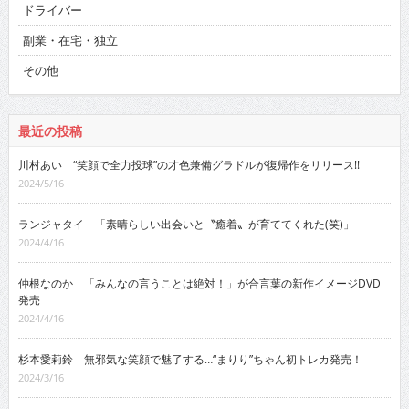
ドライバー
副業・在宅・独立
その他
最近の投稿
川村あい “笑顔で全力投球”の才色兼備グラドルが復帰作をリリース!!
2024/5/16
ランジャタイ 「素晴らしい出会いと〝癒着〟が育ててくれた(笑)」
2024/4/16
仲根なのか 「みんなの言うことは絶対！」が合言葉の新作イメージDVD
発売
2024/4/16
杉本愛莉鈴 無邪気な笑顔で魅了する…“まりり”ちゃん初トレカ発売！
2024/3/16