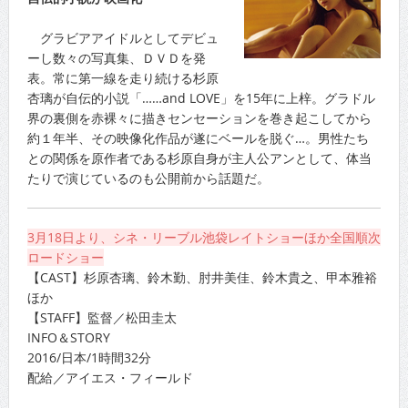
グラビアアイドルとしてデビュ
ーし数々の写真集、ＤＶＤを発
表。常に第一線を走り続ける杉原
杏璃が自伝的小説「……and LOVE」を15年に上梓。グラドル
界の裏側を赤裸々に描きセンセーションを巻き起こしてから
約１年半、その映像化作品が遂にベールを脱ぐ…。男性たち
との関係を原作者である杉原自身が主人公アンとして、体当
たりで演じているのも公開前から話題だ。
3月18日より、シネ・リーブル池袋レイトショーほか全国順次
ロードショー
【CAST】杉原杏璃、鈴木勤、肘井美佳、鈴木貴之、甲本雅裕
ほか
【STAFF】監督／松田圭太
INFO＆STORY
2016/日本/1時間32分
配給／アイエス・フィールド