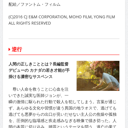
配給／ファントム・フィルム
(C)2016 CJ E&M CORPORATION, MOHO FILM, YONG FILM
ALL RIGHTS RESERVED
逆行
人間の正しきこととは？長編監督
デビューの カナダの若き才能が手
掛ける濃密なサスペンス
尊い人命を救うことに心血を注
いできた誠実な医師ジョンが、一
瞬の激情に駆られた行動で殺人を犯してしまう。言葉が通じ
ず、あらゆる文化や習慣が違う異国の地ラオスで、逃げても
逃げても悪夢からの出口が見いだせない主人公の焦燥や孤独
を、圧倒的な臨場感と疾走感みなぎる映像で描き切った。人
間の本質に切り込み、贖罪というテーマを問う、逃亡の果て