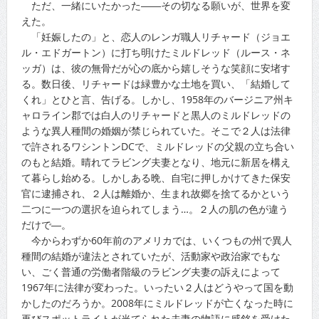
ただ、一緒にいたかった――その切なる願いが、世界を変
えた。
「妊娠したの」と、恋人のレンガ職人リチャード（ジョエ
ル・エドガートン）に打ち明けたミルドレッド（ルース・ネ
ッガ）は、彼の無骨だが心の底から嬉しそうな笑顔に安堵す
る。数日後、リチャードは緑豊かな土地を買い、「結婚して
くれ」とひと言、告げる。しかし、1958年のバージニア州キ
ャロライン郡では白人のリチャードと黒人のミルドレッドの
ような異人種間の婚姻が禁じられていた。そこで２人は法律
で許されるワシントンDCで、ミルドレッドの父親の立ち合い
のもと結婚。晴れてラビング夫妻となり、地元に新居を構え
て暮らし始める。しかしある晩、自宅に押しかけてきた保安
官に逮捕され、２人は離婚か、生まれ故郷を捨てるかという
二つに一つの選択を迫られてしまう…。２人の肌の色が違う
だけで―。
今からわずか60年前のアメリカでは、いくつもの州で異人
種間の結婚が違法とされていたが、活動家や政治家でもな
い、ごく普通の労働者階級のラビング夫妻の訴えによって
1967年に法律が変わった。いったい２人はどうやって国を動
かしたのだろうか。2008年にミルドレッドが亡くなった時に
再びスポットライトが当てられた夫妻の物語に感銘を受けた