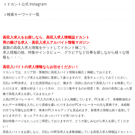
ドカント公式 Instagram
検索キーワード一覧
高収入求人をお探しなら、高収入求人情報誌ドカント
男の稼げる求人・高収入求人アルバイト情報マガジン
最新の高収入求人情報をゲットしてドカント稼ごう。
求人情報の他、特集やインタビュー、グラビアなど仕事を探しながら様々な情
報も・・・。
高収入バイトの求人情報ならお任せください！
ドカントでは、エリア別・業種別に高収入バイト情報を幅広く掲載しております。
注目のピックアップ求人も定期的に更新して参りますので、是非チェックしてみてください。
日払いや即決求人、また社員登用ありなど、働き方・目的に合わせて高収入バイトを検索してい
ただけます。接客が好き！という方や、コツコツ集中するのが得意！等、自分の長所にあった業
種で高収入求人を探してみませんか？
人気のPCオペレーター、PC入力の求人もたくさん掲載しています。PCを使って、各種数値化さ
れたデータ情報を入力したり原稿を書いたりするのがPCオペレーターの主な業務です。未経験
の方でも可能なお仕事で、将来のPCスキルアップも見込めます。新着求人情報も続々追加して
おりますので、きっとアナタに合ったバイトが見つかります。
面白特集ページもたっぷりご用意しておりますので、どうぞ楽しみながら求人を探してくださ
い！
高収入バイトをお探しなら、日払いや即決求人を多数掲載している高収入求人情報誌ドカントへ