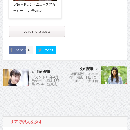
DNA～ドカントニュースアカ
デミー～174号vol.2
Load more posts
Share
Tweet
0
次の記事
前の記事
織田梨沙 初出演
ドカント18年4月
作『秘密 THE TOP
号先出し情報 187
SECRET』で大注目
号 vol.4 豊泉志
の新進女優が長編
織
映画2作目にして初
主演を飾る
エリアで求人を探す