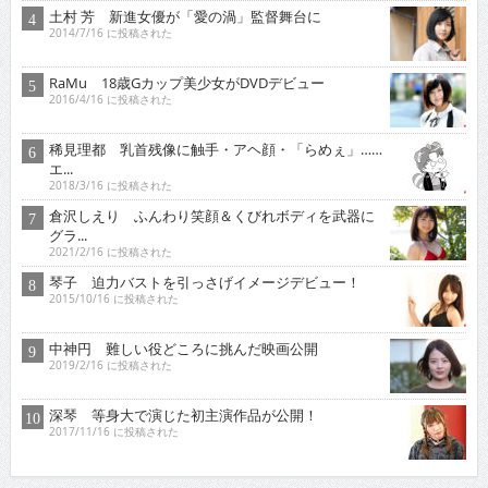
土村 芳 新進女優が「愛の渦」監督舞台に
2014/7/16 に投稿された
RaMu 18歳Gカップ美少女がDVDデビュー
2016/4/16 に投稿された
稀見理都 乳首残像に触手・アヘ顔・「らめぇ」……
エ...
2018/3/16 に投稿された
倉沢しえり ふんわり笑顔＆くびれボディを武器に
グラ...
2021/2/16 に投稿された
琴子 迫力バストを引っさげイメージデビュー！
2015/10/16 に投稿された
中神円 難しい役どころに挑んだ映画公開
2019/2/16 に投稿された
深琴 等身大で演じた初主演作品が公開！
2017/11/16 に投稿された