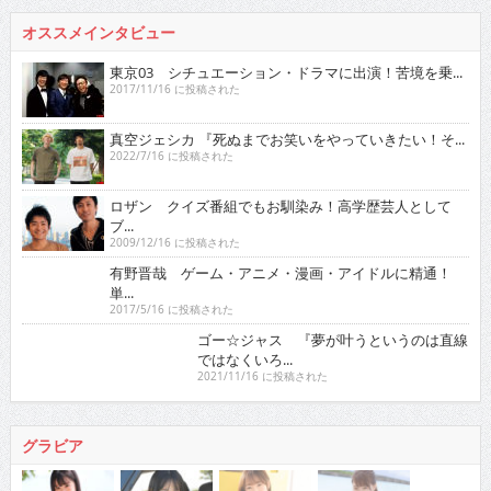
オススメインタビュー
東京03 シチュエーション・ドラマに出演！苦境を乗...
2017/11/16 に投稿された
真空ジェシカ 『死ぬまでお笑いをやっていきたい！そ...
2022/7/16 に投稿された
ロザン クイズ番組でもお馴染み！高学歴芸人として
ブ...
2009/12/16 に投稿された
有野晋哉 ゲーム・アニメ・漫画・アイドルに精通！
単...
2017/5/16 に投稿された
ゴー☆ジャス 『夢が叶うというのは直線ではなくい
ろ...
2021/11/16 に投稿された
グラビア