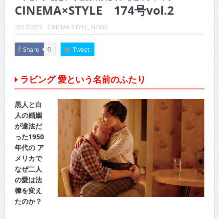
CINEMA×STYLE 289号
CINEMA×STYLE 174号vol.2
CINEMA×STYLE 288号
2017/2/23
CINEMA STYLE
,
NEWS
CINEMA×STYLE 287号
Share
Tweet
0
CINEMA×STYLE 286号
ラビング 愛という名前のふたり
CINEMA×STYLE 285号
CINEMA×STYLE 294号
黒人と白
人の婚姻
が違法だ
った1950
年代の ア
メリカで
なぜ二人
の愛は法
律を変え
たのか？