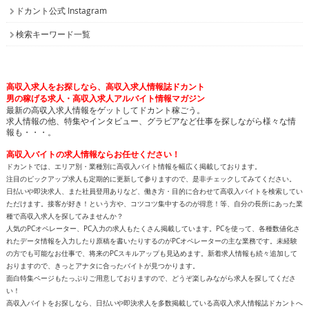
ドカント公式 Instagram
検索キーワード一覧
高収入求人をお探しなら、高収入求人情報誌ドカント
男の稼げる求人・高収入求人アルバイト情報マガジン
最新の高収入求人情報をゲットしてドカント稼ごう。
求人情報の他、特集やインタビュー、グラビアなど仕事を探しながら様々な情
報も・・・。
高収入バイトの求人情報ならお任せください！
ドカントでは、エリア別・業種別に高収入バイト情報を幅広く掲載しております。
注目のピックアップ求人も定期的に更新して参りますので、是非チェックしてみてください。
日払いや即決求人、また社員登用ありなど、働き方・目的に合わせて高収入バイトを検索してい
ただけます。接客が好き！という方や、コツコツ集中するのが得意！等、自分の長所にあった業
種で高収入求人を探してみませんか？
人気のPCオペレーター、PC入力の求人もたくさん掲載しています。PCを使って、各種数値化さ
れたデータ情報を入力したり原稿を書いたりするのがPCオペレーターの主な業務です。未経験
の方でも可能なお仕事で、将来のPCスキルアップも見込めます。新着求人情報も続々追加して
おりますので、きっとアナタに合ったバイトが見つかります。
面白特集ページもたっぷりご用意しておりますので、どうぞ楽しみながら求人を探してくださ
い！
高収入バイトをお探しなら、日払いや即決求人を多数掲載している高収入求人情報誌ドカントへ