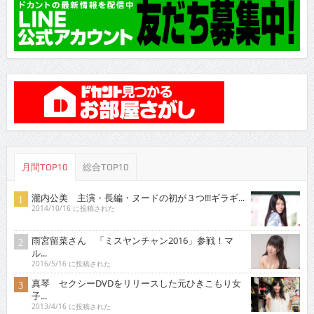
月間TOP10
総合TOP10
瀧内公美 主演・長編・ヌードの初が３つ!!!ギラギ...
2014/10/16 に投稿された
雨宮留菜さん 「ミスヤンチャン2016」参戦！マ
ル...
2016/5/16 に投稿された
真琴 セクシーDVDをリリースした元ひきこもり女
子...
2013/4/16 に投稿された