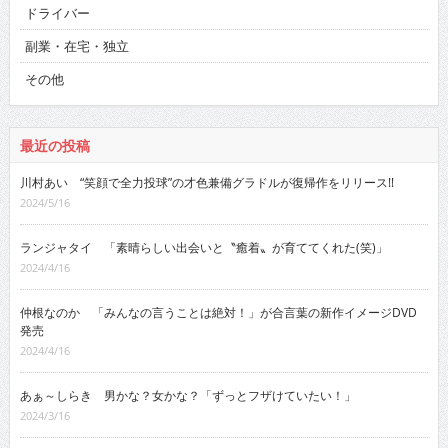
ドライバー
副業・在宅・独立
その他
最近の投稿
川村あい “笑顔で全力投球”の才色兼備グラドルが復帰作をリリース!!
2024/5/16
ランジャタイ 「素晴らしい出会いと〝癒着〟が育ててくれた(笑)」
2024/4/16
仲根なのか 「みんなの言うことは絶対！」が合言葉の新作イメージDVD
発売
2024/4/16
あぁ～しらき 男かな？女かな？「ずっとフザけていたい！」
2024/3/16