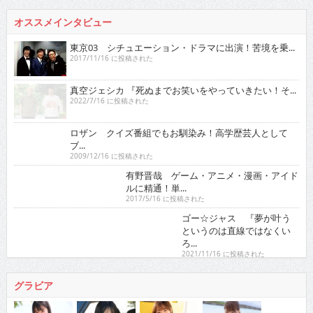
オススメインタビュー
東京03 シチュエーション・ドラマに出演！苦境を乗...
2017/11/16 に投稿された
真空ジェシカ 『死ぬまでお笑いをやっていきたい！そ...
2022/7/16 に投稿された
ロザン クイズ番組でもお馴染み！高学歴芸人として
ブ...
2009/12/16 に投稿された
有野晋哉 ゲーム・アニメ・漫画・アイドルに精通！
単...
2017/5/16 に投稿された
ゴー☆ジャス 『夢が叶うというのは直線ではなくい
ろ...
2021/11/16 に投稿された
グラビア