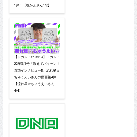
1弾！【谷かえさん1/2】
【ドカントch.#194】ドカント
22年3月号「教えてパイセン！
直撃インタビュー!!」流れ星☆
ちゅうえいさんの動画第4弾！
【流れ星☆ちゅうえいさん
4/4】