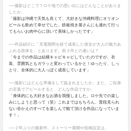
──撮影はどこで？ロケ地での思い出にはどんなことがありま
したか。
「撮影は沖縄で天気も良くて、大好きな沖縄料理にオリオン
ビールも飲めて幸せでした。鉄板焼き屋さんにも連れて行っ
てもらいお肉中心に頂いて美味しかったです」
──作品紹介に「充電期間を経て成長した彼女が大人の魅力あ
ふれる肢体を」とあります。前３作との違いは？
「今までの作品は結構キャピキャピしていたのですが、衣
装、雰囲気ともガラッと変わっているかと！ゆったり、しっ
とり、全体的に大人っぽく成長しています」
──撮影にはどんな準備をして臨まれましたか。また、ご自身
の言葉でアピールすると、どんな作品ですか。
「身体的にも大好きなお酒を我慢しました。ロケ先での楽し
みにしようと思って（笑）これまではもちろん、普段見られ
ない谷かえのすべてを楽しんで観て頂ける作品になっていま
す！」
──２年ぶりの最新作。ストーリー展開や役柄設定は。