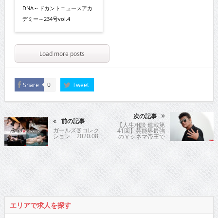
DNA～ドカントニュースアカ
デミー～234号vol.4
Load more posts
Share
Tweet
0
次の記事
前の記事
【人生相談 連載第
ガールズ@コレク
41回】芸能界最強
ション 2020.08
のＶシネマ帝王で
ある俳優の小沢仁
志氏が時に優し
く、時に厳しく歯
切れよく人生指
南！
エリアで求人を探す