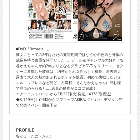
■DVD『Re:start！』
彼女にとっての2年はただの充電期間ではなく心の色気と身体の
成長を待つ貴重な時間だった…。ビール＆ギャンブル大好き！な
谷かえちゃんが約2年ぶりとなるグラビアDVDをリリース。セク
シーに変貌した肢体は、均整がとれ女性らしく成長。過去最大
露出で大人の魅力あふれるボディを披露。初めて挑戦したジュ
エルニップレスなど見どころ満載。そんなかえちゃんに潤む瞳
で見つめられると……必見の良作がココに完成！
エアーコントロールから2月22日(火)発売。4378円(税込)
◆3月19日(土)14時からソフマップAKIBAパソコン・デジタル館
で発売イベント開催予定
PROFILE
谷かえ（たに・かえ）