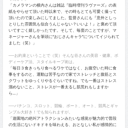
「カメラマンの横内さんは雑誌『臨時増刊ラヴァーズ』の表
紙をやらせて頂いた時以来で、その時もとても可愛く撮って
頂いたので楽しみにしてました。監督さんにも『意外としっ
とりした雰囲気も似合うんじゃない？いいよ！』と褒めて頂
いてすごく嬉しかったです。そして、毎度のことですが、マ
ネージャーさんを筆頭に“おじさんキャラ”についてイジられて
ました（笑）」
──お約束ということで（笑）そんな谷さんの美容・健康、ボ
ディーケア法、スタイルキープ術は。
「毎日３食きっちり食べるワケではなく、お腹空いた時に食
事をするのと、運動は苦手なので家でストレッチと腹筋とス
クワットをゆっくりやるぐらいですね。でも一番はストレス
溜めないこと。ストレスが一番太るし肌荒れもしますか
ら…」
──パチンコ、スロット、競輪、ボート、オート、競馬とギャ
ンブル大好き！でも知られますが。
「遊園地の絶叫アトラクションみたいな感覚が魅力的で普段
の生活にないドキドキを味わえる、おとなしい私が感情的に