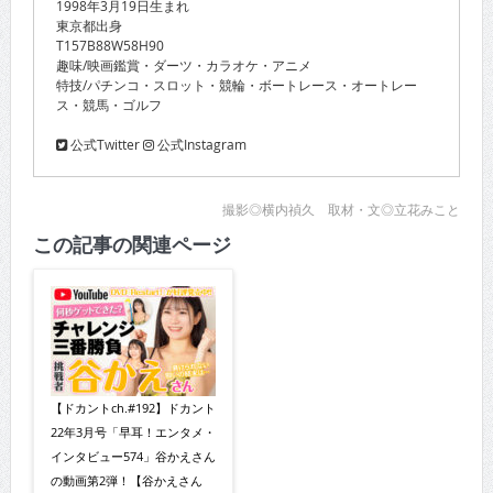
1998年3月19日生まれ
東京都出身
T157B88W58H90
趣味/映画鑑賞・ダーツ・カラオケ・アニメ
特技/パチンコ・スロット・競輪・ボートレース・オートレー
ス・競馬・ゴルフ
公式Twitter
公式Instagram
撮影◎横内禎久 取材・文◎立花みこと
この記事の関連ページ
【ドカントch.#192】ドカント
22年3月号「早耳！エンタメ・
インタビュー574」谷かえさん
の動画第2弾！【谷かえさん