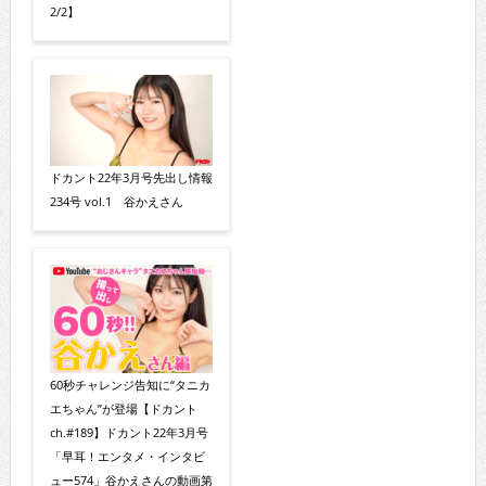
2/2】
ドカント22年3月号先出し情報
234号 vol.1 谷かえさん
60秒チャレンジ告知に“タニカ
エちゃん”が登場【ドカント
ch.#189】ドカント22年3月号
「早耳！エンタメ・インタビ
ュー574」谷かえさんの動画第