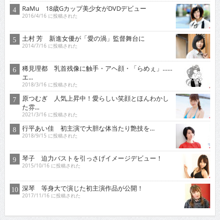
RaMu 18歳Gカップ美少女がDVDデビュー
2016/4/16 に投稿された
土村 芳 新進女優が「愛の渦」監督舞台に
2014/7/16 に投稿された
稀見理都 乳首残像に触手・アヘ顔・「らめぇ」……
エ...
2018/3/16 に投稿された
原つむぎ 人気上昇中！愛らしい笑顔とほんわかし
た雰...
2021/3/16 に投稿された
行平あい佳 初主演で大胆な体当たり艶技を…
2018/9/15 に投稿された
琴子 迫力バストを引っさげイメージデビュー！
2015/10/16 に投稿された
深琴 等身大で演じた初主演作品が公開！
2017/11/16 に投稿された