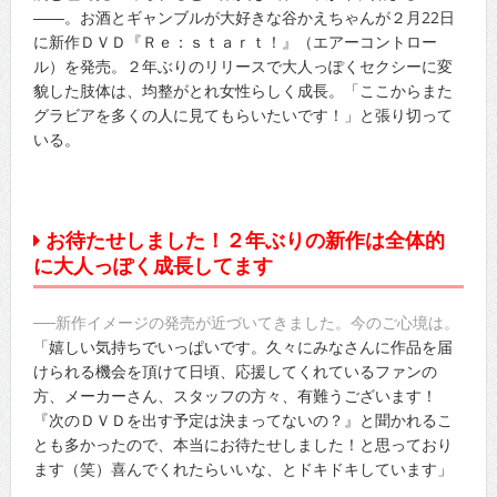
――。お酒とギャンブルが大好きな谷かえちゃんが２月22日
に新作ＤＶＤ『Ｒｅ：ｓｔａｒｔ！』（エアーコントロー
ル）を発売。２年ぶりのリリースで大人っぽくセクシーに変
貌した肢体は、均整がとれ女性らしく成長。「ここからまた
グラビアを多くの人に見てもらいたいです！」と張り切って
いる。
お待たせしました！２年ぶりの新作は全体的
に大人っぽく成長してます
──新作イメージの発売が近づいてきました。今のご心境は。
「嬉しい気持ちでいっぱいです。久々にみなさんに作品を届
けられる機会を頂けて日頃、応援してくれているファンの
方、メーカーさん、スタッフの方々、有難うございます！
『次のＤＶＤを出す予定は決まってないの？』と聞かれるこ
とも多かったので、本当にお待たせしました！と思っており
ます（笑）喜んでくれたらいいな、とドキドキしています」