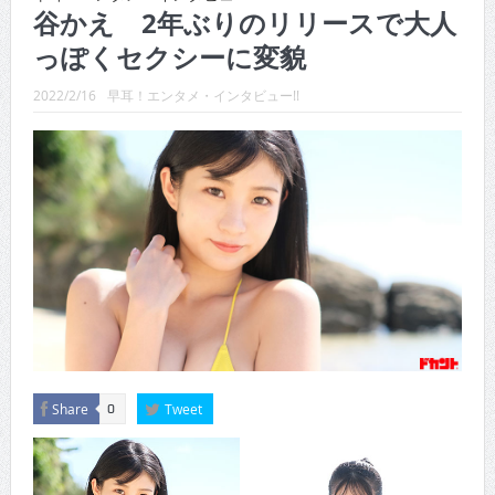
CINEMA×STYLE 289号
谷かえ 2年ぶりのリリースで大人
っぽくセクシーに変貌
CINEMA×STYLE 288号
CINEMA×STYLE 287号
2022/2/16
早耳！エンタメ・インタビュー!!
CINEMA×STYLE 286号
CINEMA×STYLE 285号
CINEMA×STYLE 294号
Share
Tweet
0