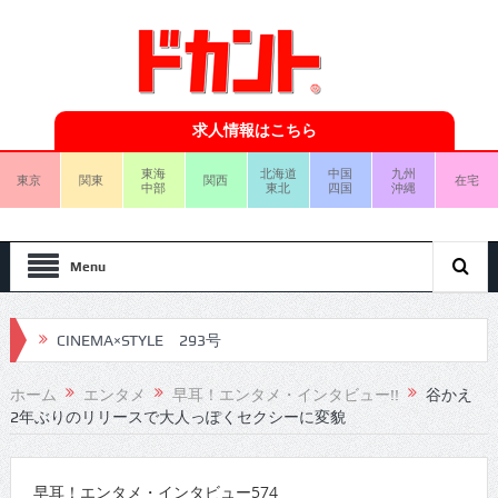
求人情報はこちら
東海
北海道
中国
九州
東京
関東
関西
在宅
中部
東北
四国
沖縄
Menu
CINEMA×STYLE 293号
CINEMA×STYLE 292号
ホーム
エンタメ
早耳！エンタメ・インタビュー!!
谷かえ
2年ぶりのリリースで大人っぽくセクシーに変貌
CINEMA×STYLE 291号
CINEMA×STYLE 290号
早耳！エンタメ・インタビュー574