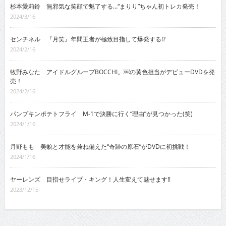
杉本愛莉鈴 無邪気な笑顔で魅了する…“まりり”ちゃん初トレカ発売！
2024/3/16
センチネル 『月笑』年間王者が極致目指して爆発する!?
2024/2/16
牧野みなた アイドルグループBOCCHI。￼の黄色担当がデビューDVDを発
売！
2024/2/16
パンプキンポテトフライ M-1で決勝に行く“理由”が見つかった(笑)
2024/1/16
月野もも 美貌と才能を兼ね備えた“奇跡の原石”がDVDに初挑戦！
2024/1/16
ヤーレンズ 目指せライブ・キング！人生変えて魅せます!!
2023/12/15