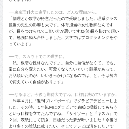
──東京理科大に進学したのは、どんな理由から。
「物理とか数学が得意だったので受験しました。理系クラス
担当の先生の影響も大です。体育担当の女性教師なんです
が、目をつけられて…言い方が悪いですね(笑)目を掛けて頂い
て、勉強に励み合格しました。大学ではプログラミングをや
っています」
──で、スカウトでこの世界に。
「私、根暗な性格なんですよ。自分に自信がなくて。でも、
常に自分を変えたい、可愛くなりたいという願望があって。
お話頂いたのが、いいきっかけになるのでは、と。今は努力
で変えていく自信があります」
──なるほど。今後も期待大ですね。目標は決めていますか。
「昨年４月に『週刊プレイボーイ』でグラビアデビューしま
した。その時、１年以内にグラビアで表紙に掲載してもらう
という目標を立てたんですね。『サイゾー』と『キスカ』で
２回、表紙にして頂き、目標だった夢が叶いました！今後は
より多くの雑誌に載りたい、そしてテレビ出演をしたいで