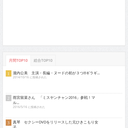
グラ...
2021/2/16 に投稿された
稀見理都 乳首残像に触手・アヘ顔・「らめぇ」……
エ...
2018/3/16 に投稿された
行平あい佳 初主演で大胆な体当たり艶技を…
2018/9/15 に投稿された
オススメインタビュー
東京03 シチュエーション・ドラマに出演！苦境を乗...
2017/11/16 に投稿された
真空ジェシカ 『死ぬまでお笑いをやって
いきたい！そ...
2022/7/16 に投稿された
ロザン クイズ番組でもお
馴染み！高学歴芸人として