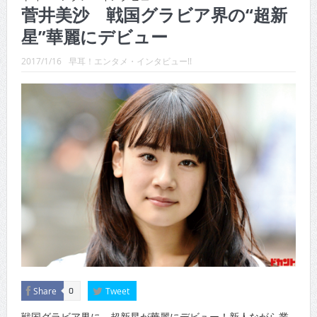
CINEMA×STYLE 289号
菅井美沙 戦国グラビア界の“超新
星”華麗にデビュー
CINEMA×STYLE 288号
CINEMA×STYLE 287号
2017/1/16
早耳！エンタメ・インタビュー!!
CINEMA×STYLE 286号
CINEMA×STYLE 285号
CINEMA×STYLE 294号
Share
Tweet
0
戦国グラビア界に、超新星が華麗にデビュー！新人ながら業