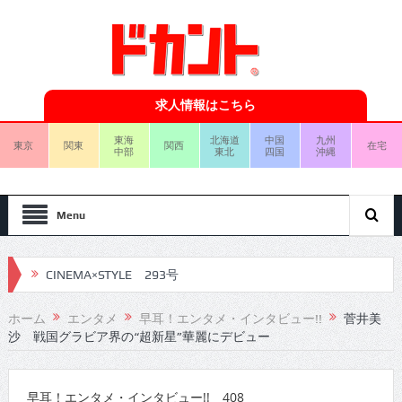
求人情報はこちら
東海
北海道
中国
九州
東京
関東
関西
在宅
中部
東北
四国
沖縄
Menu
CINEMA×STYLE 293号
CINEMA×STYLE 292号
ホーム
エンタメ
早耳！エンタメ・インタビュー!!
菅井美
沙 戦国グラビア界の“超新星”華麗にデビュー
CINEMA×STYLE 291号
CINEMA×STYLE 290号
早耳！エンタメ・インタビュー!! 408