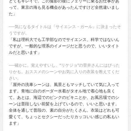
とてもキレイで。この撮影の後にフェリーに乗るお仕事があ
って、東京の海も見る機会があったんですけど全然違いまし
た」
──気になるタイトルは『サイエンス・ガール』に決まったそ
うですが。
「私は理科大でも工学部なのでサイエンス、科学ではないん
ですが、一般的な理系のイメージだと思うので、いいタイト
ルだと思います」
──確かに。覚えやすいし、“リケジョ”の菅井さんにはぴった
りかも。おススメのシーンやお気に入りの衣装を教えてくだ
さい。
「屋外の洗車シーンは、風景ともマッチしていて気に入って
ます。青地に白のボーダー水着がタオル地で着心地も良く
て。あとは、海辺でのピンクのビキニとか、お風呂場でのシ
ーンは普段しない前髪を上げているので、いいと思います。
全体を通して普段の、素の自分がたくさん。衣装はどれも可
愛くて、ちょっとセクシーだったりカッコいい感じの私もい
ます」