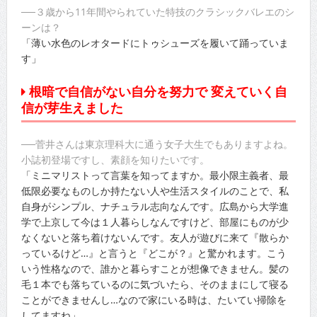
──３歳から11年間やられていた特技のクラシックバレエのシ
ーンは？
「薄い水色のレオタードにトゥシューズを履いて踊っていま
す」
根暗で自信がない自分を努力で 変えていく自
信が芽生えました
──菅井さんは東京理科大に通う女子大生でもありますよね。
小誌初登場ですし、素顔を知りたいです。
「ミニマリストって言葉を知ってますか。最小限主義者、最
低限必要なものしか持たない人や生活スタイルのことで、私
自身がシンプル、ナチュラル志向なんです。広島から大学進
学で上京して今は１人暮らしなんですけど、部屋にものが少
なくないと落ち着けないんです。友人が遊びに来て『散らか
っているけど…』と言うと『どこが？』と驚かれます。こう
いう性格なので、誰かと暮らすことが想像できません。髪の
毛１本でも落ちているのに気づいたら、そのままにして寝る
ことができませんし…なので家にいる時は、たいてい掃除を
してますね」