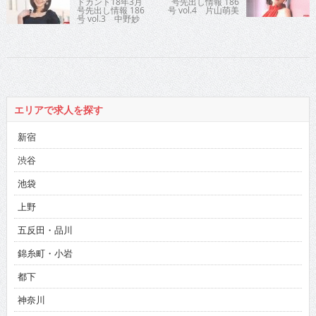
ドカント18年3月
号先出し情報 186
号先出し情報 186
号 vol.4 片山萌美
号 vol.3 中野妙
子プロ
エリアで求人を探す
新宿
渋谷
池袋
上野
五反田・品川
錦糸町・小岩
都下
神奈川