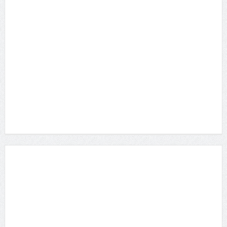
瀧内公美 主演・長編・ヌードの初が３つ!!!ギラギ...
2014/10/16 に投稿された
雨宮留菜さん 「ミスヤンチャン2016」参戦！マ
ル...
2016/5/16 に投稿された
真琴 セクシーDVDをリリースした元ひきこもり女
子...
2013/4/16 に投稿された
RaMu 18歳Gカップ美少女がDVDデビュー
2016/4/16 に投稿された
琴子 迫力バストを引っさげイメージデビュー！
2015/10/16 に投稿された
土村 芳 新進女優が「愛の渦」監督舞台に
2014/7/16 に投稿された
原つむぎ 人気上昇中！愛らしい笑顔とほんわかし
た雰...
2021/3/16 に投稿された
倉沢しえり ふんわり笑顔＆くびれボディを武器に