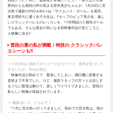
界内からも期待の声が高まる菅井美沙ちゃんが、1月20日に宮
古島で撮影のDVD＆Blu-ray『サイエンス・ガール』を発売。
東京理科大に通う女子大生は、Fカップのピュア美少女。厳し
いクラシックバレエのレッスンを、11年間続けた根性ガール
でもある。そんな彼女の気になる初映像作品の見どころと、
人物像に迫る!!
普段の素の私が満載！特技の クラシックバレ
エシーンも!!
──1月20日に初めてのイメージがリリース。発売が近づいて
きましたが、今の心境は。
「映像作品が初めてで、緊張してしまい、飛行機に搭乗する
直前まで不安でした。けど、撮影スタッフの方々とお話しす
るうちに緊張は解けて、楽しくワイワイできました。普段の
私らしい映像が収録されています」
──撮影はいつ、どちらで？
「11月に宮古島へ行ってきました。初めての宮古島は、海が