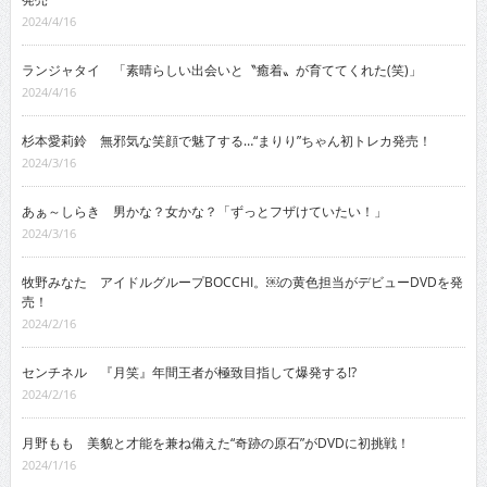
2024/4/16
ランジャタイ 「素晴らしい出会いと〝癒着〟が育ててくれた(笑)」
2024/4/16
杉本愛莉鈴 無邪気な笑顔で魅了する…“まりり”ちゃん初トレカ発売！
2024/3/16
あぁ～しらき 男かな？女かな？「ずっとフザけていたい！」
2024/3/16
牧野みなた アイドルグループBOCCHI。￼の黄色担当がデビューDVDを発
売！
2024/2/16
センチネル 『月笑』年間王者が極致目指して爆発する!?
2024/2/16
月野もも 美貌と才能を兼ね備えた“奇跡の原石”がDVDに初挑戦！
2024/1/16