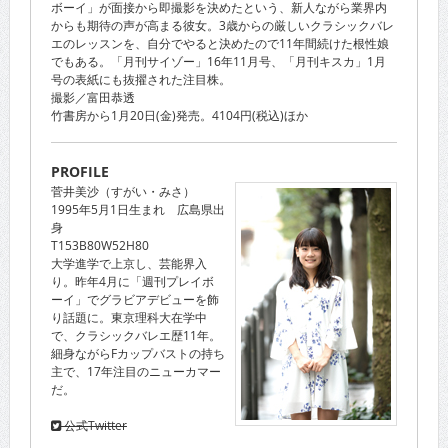
ボーイ」が面接から即撮影を決めたという、新人ながら業界内
からも期待の声が高まる彼女。3歳からの厳しいクラシックバレ
エのレッスンを、自分でやると決めたので11年間続けた根性娘
でもある。「月刊サイゾー」16年11月号、「月刊キスカ」1月
号の表紙にも抜擢された注目株。
撮影／富田恭透
竹書房から1月20日(金)発売。4104円(税込)ほか
PROFILE
菅井美沙（すがい・みさ）
1995年5月1日生まれ 広島県出
身
T153B80W52H80
大学進学で上京し、芸能界入
り。昨年4月に「週刊プレイボ
ーイ」でグラビアデビューを飾
り話題に。東京理科大在学中
で、クラシックバレエ歴11年。
細身ながらFカップバストの持ち
主で、17年注目のニューカマー
だ。
公式Twitter