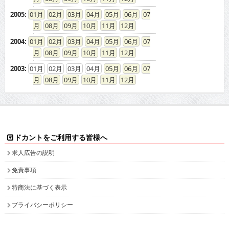
高収入バイトの求人情報ならお任せください！
ドカントでは、エリア別・業種別に高収入バイト情報を幅広く掲載しております。
注目のピックアップ求人も定期的に更新して参りますので、是非チェックしてみてください。
日払いや即決求人、また社員登用ありなど、働き方・目的に合わせて高収入バイトを検索してい
ただけます。接客が好き！という方や、コツコツ集中するのが得意！等、自分の長所にあった業
種で高収入求人を探してみませんか？
人気のPCオペレーター、PC入力の求人もたくさん掲載しています。PCを使って、各種数値化さ
れたデータ情報を入力したり原稿を書いたりするのがPCオペレーターの主な業務です。未経験
の方でも可能なお仕事で、将来のPCスキルアップも見込めます。新着求人情報も続々追加して
おりますので、きっとアナタに合ったバイトが見つかります。
面白特集ページもたっぷりご用意しておりますので、どうぞ楽しみながら求人を探してくださ
い！
高収入バイトをお探しなら、日払いや即決求人を多数掲載している高収入求人情報誌ドカントへ
どうぞお任せくださいませ！
All contents copyright © 2002-2025
ドカント.com
. All rights
reserved. 掲載記事、写真、イラストの無断転載を禁じます。