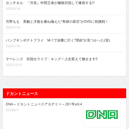
センチネル 『月笑』年間王者が極致目指して爆発する!?
2024/2/16
月野もも 美貌と才能を兼ね備えた“奇跡の原石”がDVDに初挑戦！
2024/1/16
パンプキンポテトフライ M-1で決勝に行く“理由”が見つかった(笑)
2024/1/16
ヤーレンズ 目指せライブ・キング！人生変えて魅せます!!
2023/12/15
ドカントニュース
DNA～ドカントニュースアカデミー～261号vol.4
2024/6/3