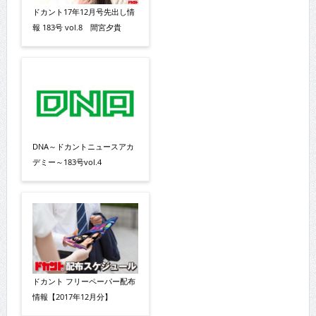
ドカント17年12月号先出し情
報 183号 vol.8 間宮夕貴
DNA～ドカントニュースアカ
デミー～183号vol.4
ドカント フリーペーパー配布
情報【2017年12月分】