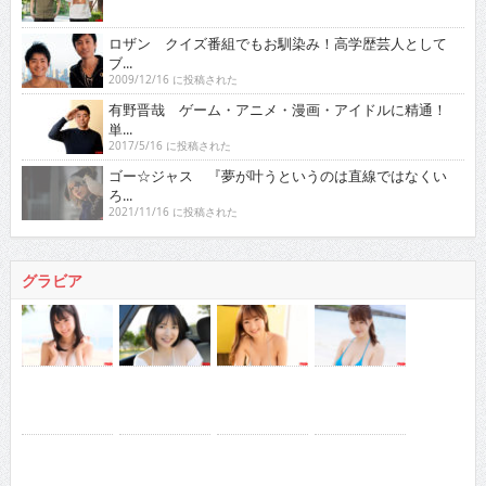
ロザン クイズ番組でもお馴染み！高学歴芸人として
ブ...
2009/12/16 に投稿された
有野晋哉 ゲーム・アニメ・漫画・アイドルに精通！
単...
2017/5/16 に投稿された
ゴー☆ジャス 『夢が叶うというのは直線ではなくい
ろ...
2021/11/16 に投稿された
グラビア