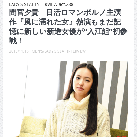
CINEMA×STYLE 288号
LADY'S SEAT INTERVIEW act.288
間宮夕貴 日活ロマンポルノ主演
CINEMA×STYLE 287号
作『風に濡れた女』熱演もまだ記
CINEMA×STYLE 286号
憶に新しい新進女優が“入江組”初参
CINEMA×STYLE 285号
戦！
CINEMA×STYLE 294号
2017/11/16
MEN'S/LADY'S SEAT INTERVIEW
CINEMA×STYLE 293号