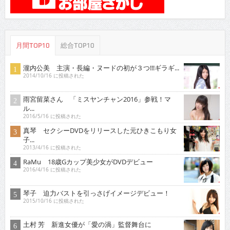
月間TOP10
総合TOP10
瀧内公美 主演・長編・ヌードの初が３つ!!!ギラギ...
2014/10/16 に投稿された
雨宮留菜さん 「ミスヤンチャン2016」参戦！マ
ル...
2016/5/16 に投稿された
真琴 セクシーDVDをリリースした元ひきこもり女
子...
2013/4/16 に投稿された
RaMu 18歳Gカップ美少女がDVDデビュー
2016/4/16 に投稿された
琴子 迫力バストを引っさげイメージデビュー！
2015/10/16 に投稿された
土村 芳 新進女優が「愛の渦」監督舞台に