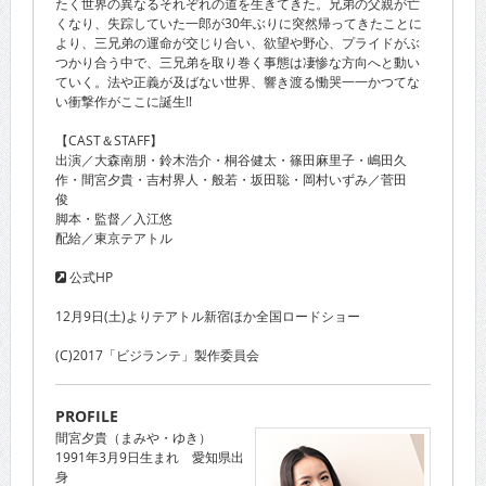
たく世界の異なるそれぞれの道を生きてきた。兄弟の父親が亡
くなり、失踪していた一郎が30年ぶりに突然帰ってきたことに
より、三兄弟の運命が交じり合い、欲望や野心、プライドがぶ
つかり合う中で、三兄弟を取り巻く事態は凄惨な方向へと動い
ていく。法や正義が及ばない世界、響き渡る慟哭一一かつてな
い衝撃作がここに誕生!!
【CAST＆STAFF】
出演／大森南朋・鈴木浩介・桐谷健太・篠田麻里子・嶋田久
作・間宮夕貴・吉村界人・般若・坂田聡・岡村いずみ／菅田
俊
脚本・監督／入江悠
配給／東京テアトル
公式HP
12月9日(土)よりテアトル新宿ほか全国ロードショー
(C)2017「ビジランテ」製作委員会
PROFILE
間宮夕貴（まみや・ゆき）
1991年3月9日生まれ 愛知県出
身