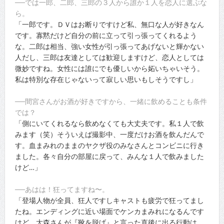
──では一郎、二郎、三郎の３人から誰か１人を恋人に選ぶな
ら。
「一郎です。ＤＶはお断りですけど私、無口な人が好きなん
です。寡黙だけど自分の前に立って引っ張ってくれるよう
な。二郎は相当、強い女性が引っ張ってあげないと輝かない
人だし、三郎は友達としては歓迎しますけど、恋人としては
微妙ですね。女性には誰にでも優しいから妬いちゃいそう。
私は特別な存在じゃないって寂しい思いもしそうですし」
──間宮さんがお酒が好きですから、一緒に飲めることも条件
では？
「側にいてくれるなら飲めなくても大丈夫です。私１人で飲
みます（笑）そういえば撮影中、一度だけお酒を飲んだんで
す。血まみれのままのヤクザ役のみなさんとコンビニに行き
ました。各々自分の部屋に戻って、みんな１人で飲みました
けど…」
──あはは！狂ってますね〜。
「登場人物が全員、狂人ですしキャストも疲労で狂ってまし
たね。エンディングに近い場面でケンカまみれになるんです
けど、大森さんが『靴を脱げ』と言った直後に出る行動は、