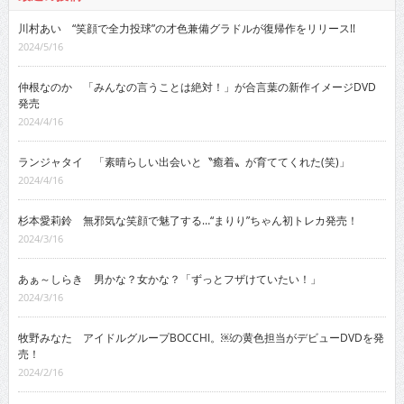
川村あい “笑顔で全力投球”の才色兼備グラドルが復帰作をリリース!!
2024/5/16
仲根なのか 「みんなの言うことは絶対！」が合言葉の新作イメージDVD
発売
2024/4/16
ランジャタイ 「素晴らしい出会いと〝癒着〟が育ててくれた(笑)」
2024/4/16
杉本愛莉鈴 無邪気な笑顔で魅了する…“まりり”ちゃん初トレカ発売！
2024/3/16
あぁ～しらき 男かな？女かな？「ずっとフザけていたい！」
2024/3/16
牧野みなた アイドルグループBOCCHI。￼の黄色担当がデビューDVDを発
売！
2024/2/16