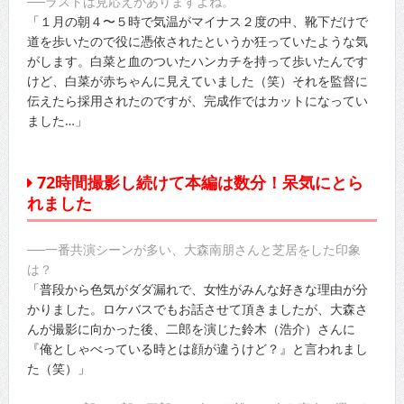
──ラストは見応えがありますよね。
「１月の朝４〜５時で気温がマイナス２度の中、靴下だけで
道を歩いたので役に憑依されたというか狂っていたような気
がします。白菜と血のついたハンカチを持って歩いたんです
けど、白菜が赤ちゃんに見えていました（笑）それを監督に
伝えたら採用されたのですが、完成作ではカットになってい
ました…」
72時間撮影し続けて本編は数分！呆気にとら
れました
──一番共演シーンが多い、大森南朋さんと芝居をした印象
は？
「普段から色気がダダ漏れで、女性がみんな好きな理由が分
かりました。ロケバスでもお話させて頂きましたが、大森さ
んが撮影に向かった後、二郎を演じた鈴木（浩介）さんに
『俺としゃべっている時とは顔が違うけど？』と言われまし
た（笑）」