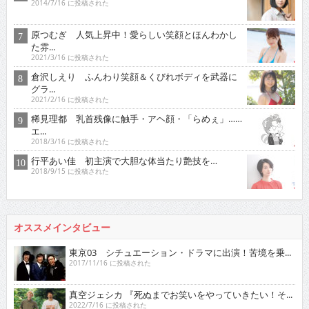
2014/7/16 に投稿された
原つむぎ 人気上昇中！愛らしい笑顔とほんわかし
た雰...
2021/3/16 に投稿された
倉沢しえり ふんわり笑顔＆くびれボディを武器に
グラ...
2021/2/16 に投稿された
稀見理都 乳首残像に触手・アヘ顔・「らめぇ」……
エ...
2018/3/16 に投稿された
行平あい佳 初主演で大胆な体当たり艶技を…
2018/9/15 に投稿された
オススメインタビュー
東京03 シチュエーション・ドラマに出演！苦境を乗...
2017/11/16 に投稿された
真空ジェシカ 『死ぬまでお笑いをやっていきたい！そ...
2022/7/16 に投稿された