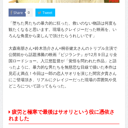
Share
Tweet
0
「堕ちた男たちの暴力的に狂った、救いのない物語は何度も
観たくなると思います。現場もクレイジーだった映画を、い
ろんな角度から楽しんで頂けたらうれしいです」
大森南朋さん×鈴木浩介さん×桐谷健太さんのトリプル主演で
公開前から話題沸騰の映画『ビジランテ』が12月９日より全
国ロードショー。入江悠監督が「覚悟を問われた作品」と語
ったように、暴力的な男たちを無慈悲な目線で描いた本作は
見応え満点！今回は一郎の恋人サオリを演じた間宮夕貴さん
にご登場頂き、リアルにクレイジーだった現場の雰囲気や見
どころについて語ってもらった。
疲労と極寒で最後はサオリという役に憑依さ
れました