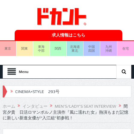
求人情報はこちら
東海
北海道
中国
九州
東京
関東
関西
在宅
中部
東北
四国
沖縄
Menu
CINEMA×STYLE 292号
CINEMA×STYLE 291号
ホーム
インタビュー
MEN'S/LADY'S SEAT INTERVIEW
間
宮夕貴 日活ロマンポルノ主演作『風に濡れた女』熱演もまだ記憶
CINEMA×STYLE 290号
に新しい新進女優が“入江組”初参戦！
CINEMA×STYLE 289号