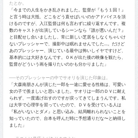
たとか。
「今までの人生をかき乱されました。監督が『もう１回！』
と言う時は大抵、どこをどう直せばいいのかアドバイスを頂
けるのですが、入江監督は何も言わずに繰り返すんです。複
数のキャストが出演しているシーンなら『誰が悪いんだ？』
と目配せし合いましたし、常に新しい芝居をしなくちゃいけ
ないプレッシャーで、撮影中は眠れませんでした…。だけど
あのプレッシャー、演じている最中は怖いしイヤですけど、
基本的には大好きなんです。ＯＫが出た後の映像を観たら、
監督がどういう画を撮りたいのかも分かりました」
──そのプレッシャーの中でサオリを演じた印象は。
「大森南朋さんが演じた一郎を一途に愛せる性格は、可愛い
女の子で羨ましいと思いました。サオリは一郎のＤＶに耐え
られず、一度逃げ出すのですが戻ってきてしまうんです。私
は大学で心理学を習っていたので、ＤＶを受けている人は
『私がいないとダメ』と思い込み、結局離れられないことを
知っていたので、台本を呼んだ時に予想通りだな〜と納得し
ました」