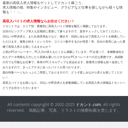
最新の高収入求人情報をゲットしてドカント稼ごう。
求人情報の他、特集やインタビュー、グラビアなど仕事を探しながら様々な情
報も・・・。
高収入バイトの求人情報ならお任せください！
ドカントでは、エリア別・業種別に高収入バイト情報を幅広く掲載しております。
注目のピックアップ求人も定期的に更新して参りますので、是非チェックしてみてください。
日払いや即決求人、また社員登用ありなど、働き方・目的に合わせて高収入バイトを検索してい
ただけます。接客が好き！という方や、コツコツ集中するのが得意！等、自分の長所にあった業
種で高収入求人を探してみませんか？
人気のPCオペレーター、PC入力の求人もたくさん掲載しています。PCを使って、各種数値化さ
れたデータ情報を入力したり原稿を書いたりするのがPCオペレーターの主な業務です。未経験
の方でも可能なお仕事で、将来のPCスキルアップも見込めます。新着求人情報も続々追加して
おりますので、きっとアナタに合ったバイトが見つかります。
面白特集ページもたっぷりご用意しておりますので、どうぞ楽しみながら求人を探してくださ
い！
高収入バイトをお探しなら、日払いや即決求人を多数掲載している高収入求人情報誌ドカントへ
どうぞお任せくださいませ！
All contents copyright © 2002-2025
ドカント.com
. All rights
reserved. 掲載記事、写真、イラストの無断転載を禁じます。