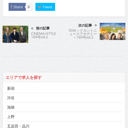
Share
Tweet
0
次の記事
前の記事
DNA～ドカントニ
CINEMA×STYLE
ュースアカデミー
169号vol.2
～169号vol.2
エリアで求人を探す
新宿
渋谷
池袋
上野
五反田・品川