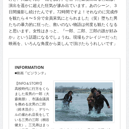
演出を遥かに超えた狂気が滲み出ています。あのシーン、３
日間撮影し続けたんです。72時間ですよ！それなのに完成作
を観たら４〜５分で全員呆気にとられました（笑）堕ちた男
たちの暴力的に狂った、救いのない物語は何度も観たくなる
と思います。女性はきっと、『一郎、二郎、三郎の誰が好み
か』という話題になるでしょうね。現場もクレイジーだった
映画を、いろんな角度から楽しんで頂けたらうれしいです」
INFORMATION
■映画『ビジランテ』
【INFO＆STORY】
高校時代に行方をくら
ました長男の一郎（大
森南朋）、市議会議員
を務める次男の二郎
（鈴木浩介）、デリヘ
ルの雇われ店長をして
いる三男の三郎（桐谷
健太）。三兄弟はまっ