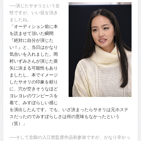
──演じたサオリという女
性ですが、いい役を頂き
ましたね。
「オーディション前に本
を読ませて頂いた瞬間
『絶対に自分が演じた
い！』と、当日はかなり
気合いを入れました。岡
村いずみさんが演じた亜
矢に決まる可能性もあり
ましたし、本でイメージ
したサオリの印象を頼り
に、穴が空きそうなほど
ヨレヨレのワンピースを
着て、みすぼらしい感じ
を演出したんです。でも、いざ決まったらサオリは元ホステ
スだったのでみすぼらしさは何の意味もなかったという
（笑）」
──そして念願の入江悠監督作品初参加ですが、かなり辛かっ