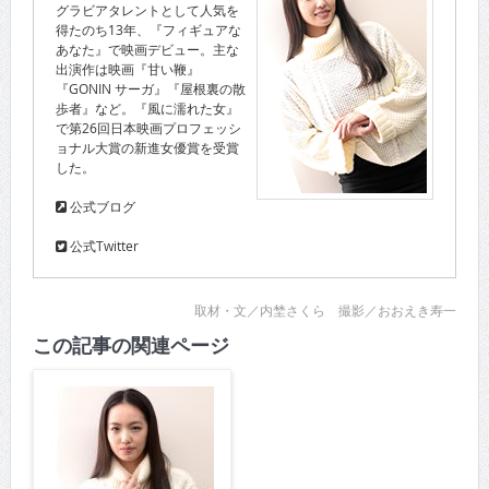
グラビアタレントとして人気を
得たのち13年、『フィギュアな
あなた』で映画デビュー。主な
出演作は映画『甘い鞭』
『GONIN サーガ』『屋根裏の散
歩者』など。『風に濡れた女』
で第26回日本映画プロフェッシ
ョナル大賞の新進女優賞を受賞
した。
公式ブログ
公式Twitter
取材・文／内埜さくら 撮影／おおえき寿一
この記事の関連ページ