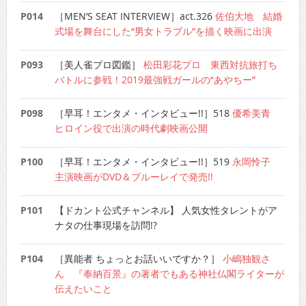
P014
［MEN’S SEAT INTERVIEW］act.326
佐伯大地 結婚
式場を舞台にした“男女トラブル”を描く映画に出演
P093
［美人雀プロ図鑑］
松田彩花プロ 東西対抗旅打ち
バトルに参戦！2019最強戦ガールの“あやちー”
P098
［早耳！エンタメ・インタビュー!!］518
優希美青
ヒロイン役で出演の時代劇映画公開
P100
［早耳！エンタメ・インタビュー!!］519
永岡怜子
主演映画がDVD＆ブルーレイで発売!!
P101
【ドカント公式チャンネル】 人気女性タレントがア
ナタの仕事現場を訪問!?
P104
［異能者 ちょっとお話いいですか？］
小嶋独観さ
ん 『奉納百景』の著者でもある神社仏閣ライターが
伝えたいこと