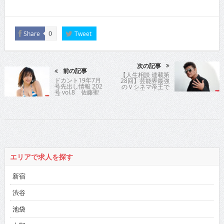
Share
Tweet
0
次の記事
前の記事
【人生相談 連載第
ドカント19年7月
28回】芸能界最強
号先出し情報 202
のＶシネマ帝王で
号 vol.8 佐藤聖
ある俳優の小沢仁
羅
志氏が時に優し
く、時に厳しく歯
切れよく人生指
南！
エリアで求人を探す
新宿
渋谷
池袋