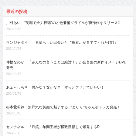
最近の投稿
川村あい “笑顔で全力投球”の才色兼備グラドルが復帰作をリリース!!
2024/5/16
ランジャタイ 「素晴らしい出会いと〝癒着〟が育ててくれた(笑)」
2024/4/16
仲根なのか 「みんなの言うことは絶対！」が合言葉の新作イメージDVD
発売
2024/4/16
あぁ～しらき 男かな？女かな？「ずっとフザけていたい！」
2024/3/16
杉本愛莉鈴 無邪気な笑顔で魅了する…“まりり”ちゃん初トレカ発売！
2024/3/16
センチネル 『月笑』年間王者が極致目指して爆発する!?
2024/2/16