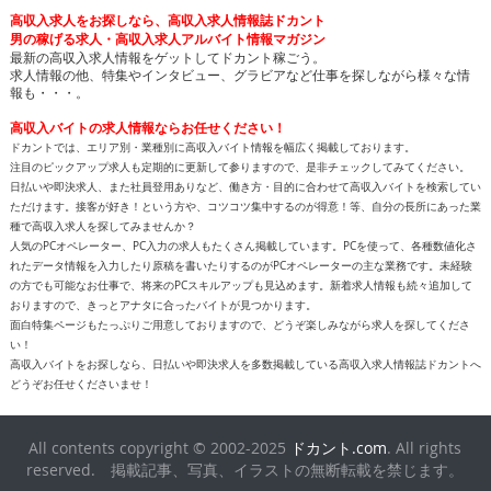
高収入求人をお探しなら、高収入求人情報誌ドカント
男の稼げる求人・高収入求人アルバイト情報マガジン
最新の高収入求人情報をゲットしてドカント稼ごう。
求人情報の他、特集やインタビュー、グラビアなど仕事を探しながら様々な情
報も・・・。
高収入バイトの求人情報ならお任せください！
ドカントでは、エリア別・業種別に高収入バイト情報を幅広く掲載しております。
注目のピックアップ求人も定期的に更新して参りますので、是非チェックしてみてください。
日払いや即決求人、また社員登用ありなど、働き方・目的に合わせて高収入バイトを検索してい
ただけます。接客が好き！という方や、コツコツ集中するのが得意！等、自分の長所にあった業
種で高収入求人を探してみませんか？
人気のPCオペレーター、PC入力の求人もたくさん掲載しています。PCを使って、各種数値化さ
れたデータ情報を入力したり原稿を書いたりするのがPCオペレーターの主な業務です。未経験
の方でも可能なお仕事で、将来のPCスキルアップも見込めます。新着求人情報も続々追加して
おりますので、きっとアナタに合ったバイトが見つかります。
面白特集ページもたっぷりご用意しておりますので、どうぞ楽しみながら求人を探してくださ
い！
高収入バイトをお探しなら、日払いや即決求人を多数掲載している高収入求人情報誌ドカントへ
どうぞお任せくださいませ！
All contents copyright © 2002-2025
ドカント.com
. All rights
reserved. 掲載記事、写真、イラストの無断転載を禁じます。