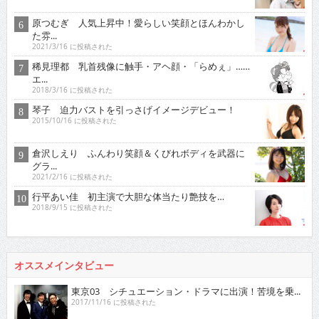
原つむぎ 人気上昇中！愛らしい笑顔とほんわかし
た雰...
2021/3/16 に投稿された
稀見理都 乳首残像に触手・アヘ顔・「らめぇ」……
エ...
2018/3/16 に投稿された
琴子 迫力バストを引っさげイメージデビュー！
2015/10/16 に投稿された
倉沢しえり ふんわり笑顔＆くびれボディを武器に
グラ...
2021/2/16 に投稿された
行平あい佳 初主演で大胆な体当たり艶技を…
2018/9/15 に投稿された
オススメインタビュー
東京03 シチュエーション・ドラマに出演！苦境を乗...
2017/11/16 に投稿された