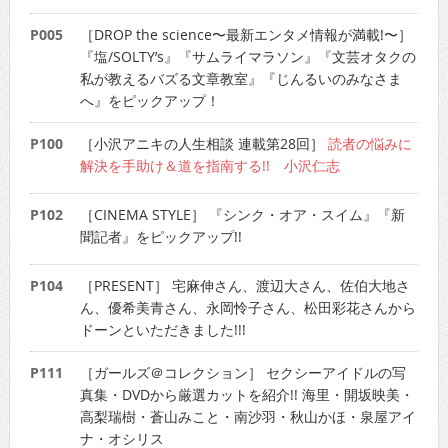
P005
［DROP the science〜最新エンタメ情報が満載!〜］
『塩/SOLTY’s』『サムライマラソン』『文芸オタクの
私が教えるバズる文章教室』『じんるいのみなさま
へ』をピックアップ！
P100
［小沢アニキの人生相談 連載第28回］
読者の悩みに
解決を手助け＆道を指南する!! 小沢仁志
P102
［CINEMA STYLE］ 『シンク・オア・スイム』『新
聞記者』をピックアップ!!
P104
［PRESENT］ 宅麻伸さん、渡辺大さん、佐伯大地さ
ん、優希美青さん、永岡怜子さん、松田彩花さんから
ドーンといただきました!!!
P111
［ガールズ＠コレクション］ セクシーアイドルの写
真集・DVDから厳選カットを紹介!! 海里・開坂映美・
高梨瑞樹・蒼山みこと・南沙羽・秋山かほ・泉屋アイ
ナ・オシリス