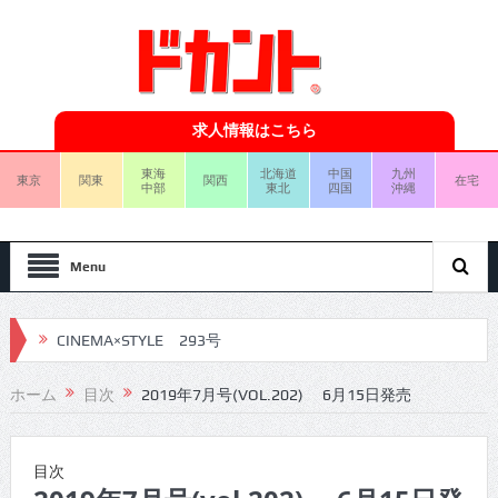
求人情報はこちら
東海
北海道
中国
九州
東京
関東
関西
在宅
中部
東北
四国
沖縄
Menu
CINEMA×STYLE 293号
CINEMA×STYLE 292号
ホーム
目次
2019年7月号(VOL.202) 6月15日発売
CINEMA×STYLE 291号
CINEMA×STYLE 290号
目次