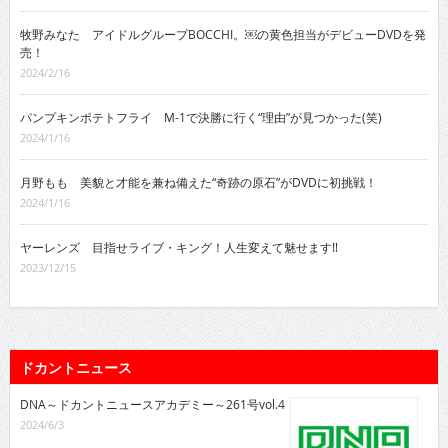
牧野みなた アイドルグループBOCCHI。￼の黄色担当がデビューDVDを発
売！
2024/2/16
パンプキンポテトフライ M-1で決勝に行く“理由”が見つかった(笑)
2024/1/16
月野もも 美貌と才能を兼ね備えた“奇跡の原石”がDVDに初挑戦！
2024/1/16
ヤーレンズ 目指せライブ・キング！人生変えて魅せます!!
2023/12/15
ドカントニュース
DNA～ドカントニュースアカデミー～261号vol.4
2024/6/3