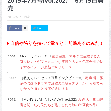
2019年7月号(vol.202) 6月15日発
CINEMA×STYLE 289号
売
CINEMA×STYLE 288号
2019/6/15
目次
CINEMA×STYLE 287号
Share
Tweet
0
CINEMA×STYLE 286号
CINEMA×STYLE 285号
自信や誇りを持って堂々と！前進あるのみだ!!
CINEMA×STYLE 294号
P001
Monthly Cover Girl
佐藤聖羅 マルチに活躍する人
気タレントがフェミニンな笑顔と大人の色気全開で魅
了するイメージ最新作をリリース
P009
［教えてパイセン！直撃インタビュー!!］
宅麻 伸 数
多の映画やドラマで活躍の二枚目スターが「何者でも
なかった頃」と役者信条に迫る!!
P012
［MEN’S SEAT INTERVIEW］act.325
渡辺 大 鉱山煙
害と闘った村民たちが起こした奇跡の映画化作品に