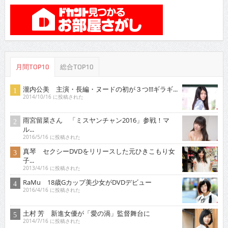
月間TOP10
総合TOP10
瀧内公美 主演・長編・ヌードの初が３つ!!!ギラギ...
2014/10/16 に投稿された
雨宮留菜さん 「ミスヤンチャン2016」参戦！マ
ル...
2016/5/16 に投稿された
真琴 セクシーDVDをリリースした元ひきこもり女
子...
2013/4/16 に投稿された
RaMu 18歳Gカップ美少女がDVDデビュー
2016/4/16 に投稿された
土村 芳 新進女優が「愛の渦」監督舞台に
2014/7/16 に投稿された