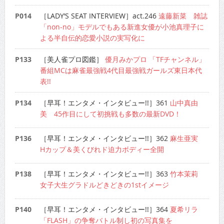
P014
［LADY’S SEAT INTERVIEW］act.246
遠藤新菜 雑誌
「non-no」モデルでもある新進女優が小池真理子に
よる半自伝的恋愛小説の実写化に
P133
［美人雀プロ図鑑］
優月みかプロ 「TFチャンネル」
番組MCは麻雀最強戦4代目最強戦ガールズ東日本代
表!!
P134
［早耳！エンタメ・インタビュー!!］361
山中真由
美 45作目にして初挑戦も多数の最新DVD！
P136
［早耳！エンタメ・インタビュー!!］362
麻生亜実
Hカップ＆美くびれド迫力ボディー全開
P138
［早耳！エンタメ・インタビュー!!］363
竹本茉莉
女子大生グラドルどきどきの1stイメージ
P140
［早耳！エンタメ・インタビュー!!］364
夏希リラ
「FLASH」の争奪バトル制し初の写真集を