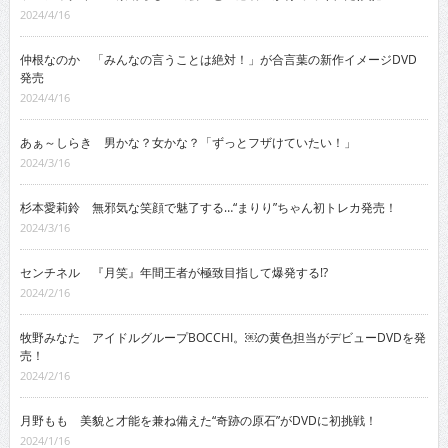
2024/4/16
仲根なのか 「みんなの言うことは絶対！」が合言葉の新作イメージDVD
発売
2024/4/16
あぁ～しらき 男かな？女かな？「ずっとフザけていたい！」
2024/3/16
杉本愛莉鈴 無邪気な笑顔で魅了する…“まりり”ちゃん初トレカ発売！
2024/3/16
センチネル 『月笑』年間王者が極致目指して爆発する!?
2024/2/16
牧野みなた アイドルグループBOCCHI。￼の黄色担当がデビューDVDを発
売！
2024/2/16
月野もも 美貌と才能を兼ね備えた“奇跡の原石”がDVDに初挑戦！
2024/1/16