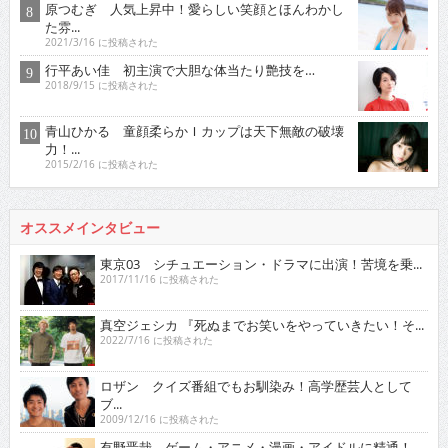
原つむぎ 人気上昇中！愛らしい笑顔とほんわかし
た雰...
2021/3/16 に投稿された
行平あい佳 初主演で大胆な体当たり艶技を…
2018/9/15 に投稿された
青山ひかる 童顔柔らかＩカップは天下無敵の破壊
力！...
2015/2/16 に投稿された
オススメインタビュー
東京03 シチュエーション・ドラマに出演！苦境を乗...
2017/11/16 に投稿された
真空ジェシカ 『死ぬまでお笑いをやっていきたい！そ...
2022/7/16 に投稿された
ロザン クイズ番組でもお馴染み！高学歴芸人として
ブ...
2009/12/16 に投稿された
有野晋哉 ゲーム・アニメ・漫画・アイドルに精通！