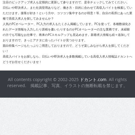
注目のピックアップ求人も定期的に更新して参りますので、是非チェックしてみてください。
日払いや即決求人、また社員登用ありなど、働き方・目的に合わせて高収入バイトを検索してい
ただけます。接客が好き！という方や、コツコツ集中するのが得意！等、自分の長所にあった業
種で高収入求人を探してみませんか？
人気のPCオペレーター、PC入力の求人もたくさん掲載しています。PCを使って、各種数値化さ
れたデータ情報を入力したり原稿を書いたりするのがPCオペレーターの主な業務です。未経験
の方でも可能なお仕事で、将来のPCスキルアップも見込めます。新着求人情報も続々追加して
おりますので、きっとアナタに合ったバイトが見つかります。
面白特集ページもたっぷりご用意しておりますので、どうぞ楽しみながら求人を探してくださ
い！
高収入バイトをお探しなら、日払いや即決求人を多数掲載している高収入求人情報誌ドカントへ
どうぞお任せくださいませ！
All contents copyright © 2002-2025
ドカント.com
. All rights
reserved. 掲載記事、写真、イラストの無断転載を禁じます。