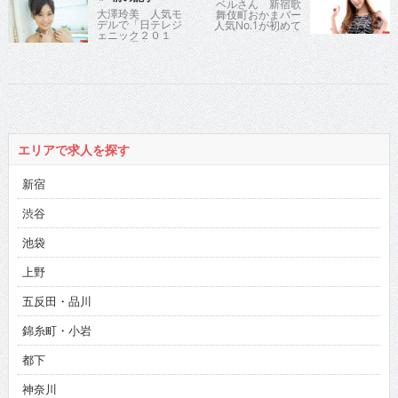
ベルさん 新宿歌
大澤玲美 人気モ
舞伎町おかまバー
デルで「日テレジ
人気No.1が初めて
ェニック２０１
のグラビア映像作
５」に選出イメー
品をリリース
ジ最新作では大人
カワイイ七変化を
披露!!
エリアで求人を探す
新宿
渋谷
池袋
上野
五反田・品川
錦糸町・小岩
都下
神奈川