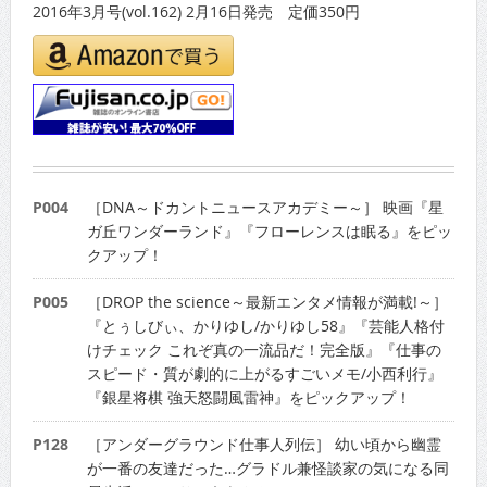
2016年3月号(vol.162) 2月16日発売 定価350円
P004
［DNA～ドカントニュースアカデミー～］ 映画『星
ガ丘ワンダーランド』『フローレンスは眠る』をピッ
クアップ！
P005
［DROP the science～最新エンタメ情報が満載!～］
『とぅしびぃ、かりゆし/かりゆし58』『芸能人格付
けチェック これぞ真の一流品だ！完全版』『仕事の
スピード・質が劇的に上がるすごいメモ/小西利行』
『銀星将棋 強天怒闘風雷神』をピックアップ！
P128
［アンダーグラウンド仕事人列伝］ 幼い頃から幽霊
が一番の友達だった…グラドル兼怪談家の気になる同