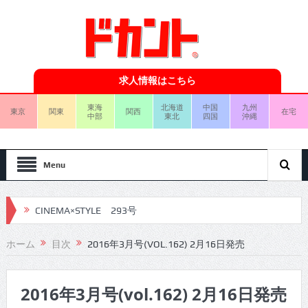
求人情報はこちら
東海
北海道
中国
九州
東京
関東
関西
在宅
中部
東北
四国
沖縄
Menu
CINEMA×STYLE 293号
CINEMA×STYLE 292号
ホーム
目次
2016年3月号(VOL.162) 2月16日発売
CINEMA×STYLE 291号
2016年3月号(vol.162) 2月16日発売
CINEMA×STYLE 290号