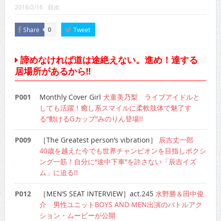
CINEMA×STYLE 289号
2016/2/16
目次
CINEMA×STYLE 288号
Share
Tweet
0
CINEMA×STYLE 287号
諦めなければ道は途絶えない。進め！達する
CINEMA×STYLE 286号
居場所があるから!!
CINEMA×STYLE 285号
P001
Monthly Cover Girl
犬童美乃梨 ライブアイドルと
CINEMA×STYLE 294号
しても活躍！癒し系スマイルに柔軟肢体で魅了す
る“動けるGカップ”みのりん登場!!
P009
［The Greatest person’s vibration］
辰吉丈一郎
40歳を越えた今でも世界チャンピオンを目指しボクシ
ング一筋！自分に“途中下車”を許さない「辰吉イズ
ム」に迫る!!
P012
［MEN’S SEAT INTERVIEW］act.245
水野勝＆田中俊
介 男性ユニットBOYS AND MEN出演のバトルアク
ション・ムービーが公開