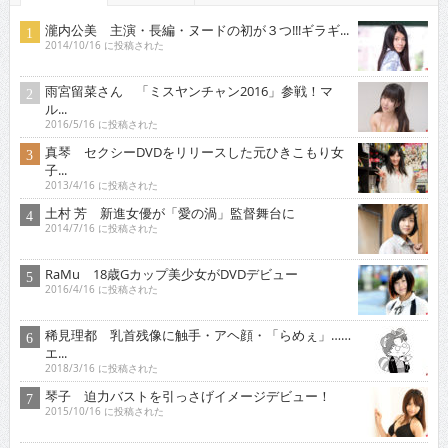
瀧内公美 主演・長編・ヌードの初が３つ!!!ギラギ...
2014/10/16 に投稿された
雨宮留菜さん 「ミスヤンチャン2016」参戦！マ
ル...
2016/5/16 に投稿された
真琴 セクシーDVDをリリースした元ひきこもり女
子...
2013/4/16 に投稿された
土村 芳 新進女優が「愛の渦」監督舞台に
2014/7/16 に投稿された
RaMu 18歳Gカップ美少女がDVDデビュー
2016/4/16 に投稿された
稀見理都 乳首残像に触手・アヘ顔・「らめぇ」……
エ...
2018/3/16 に投稿された
琴子 迫力バストを引っさげイメージデビュー！
2015/10/16 に投稿された