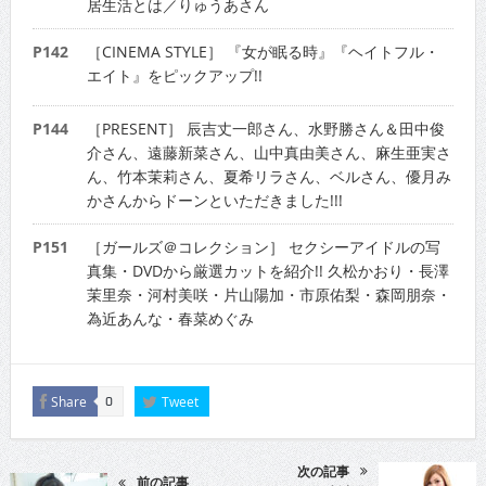
居生活とは／りゅうあさん
P142
［CINEMA STYLE］ 『女が眠る時』『ヘイトフル・
エイト』をピックアップ!!
P144
［PRESENT］ 辰吉丈一郎さん、水野勝さん＆田中俊
介さん、遠藤新菜さん、山中真由美さん、麻生亜実さ
ん、竹本茉莉さん、夏希リラさん、ベルさん、優月み
かさんからドーンといただきました!!!
P151
［ガールズ＠コレクション］ セクシーアイドルの写
真集・DVDから厳選カットを紹介!! 久松かおり・長澤
茉里奈・河村美咲・片山陽加・市原佑梨・森岡朋奈・
為近あんな・春菜めぐみ
Share
Tweet
0
次の記事
前の記事