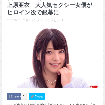
CINEMA×STYLE 289号
上原亜衣 大人気セクシー女優が
ヒロイン役で銀幕に
CINEMA×STYLE 288号
CINEMA×STYLE 287号
2015/2/16
早耳！エンタメ・インタビュー!!
CINEMA×STYLE 286号
CINEMA×STYLE 285号
CINEMA×STYLE 294号
Share
Tweet
0
テレビ東京の人気深夜番組「ゴッドタン」から生まれた「キ