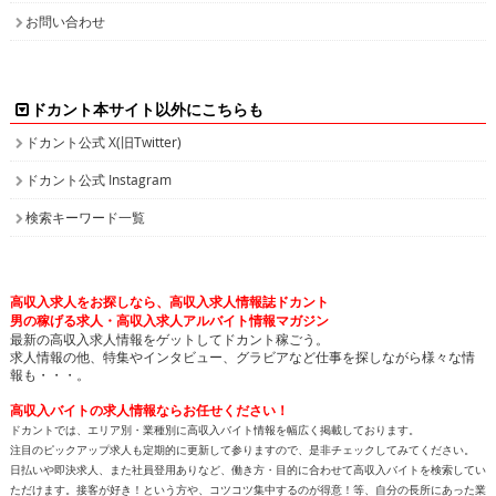
お問い合わせ
ドカント本サイト以外にこちらも
ドカント公式 X(旧Twitter)
ドカント公式 Instagram
検索キーワード一覧
高収入求人をお探しなら、高収入求人情報誌ドカント
男の稼げる求人・高収入求人アルバイト情報マガジン
最新の高収入求人情報をゲットしてドカント稼ごう。
求人情報の他、特集やインタビュー、グラビアなど仕事を探しながら様々な情
報も・・・。
高収入バイトの求人情報ならお任せください！
ドカントでは、エリア別・業種別に高収入バイト情報を幅広く掲載しております。
注目のピックアップ求人も定期的に更新して参りますので、是非チェックしてみてください。
日払いや即決求人、また社員登用ありなど、働き方・目的に合わせて高収入バイトを検索してい
ただけます。接客が好き！という方や、コツコツ集中するのが得意！等、自分の長所にあった業