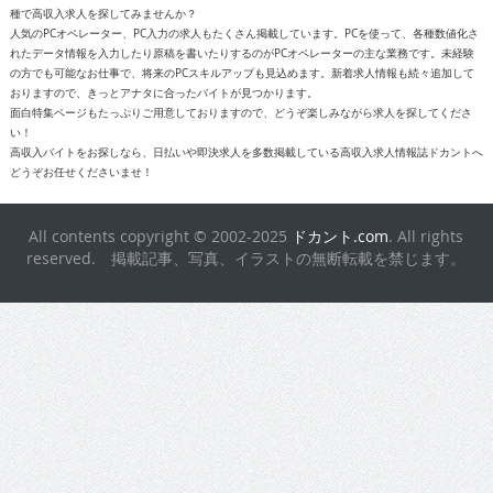
種で高収入求人を探してみませんか？
人気のPCオペレーター、PC入力の求人もたくさん掲載しています。PCを使って、各種数値化さ
れたデータ情報を入力したり原稿を書いたりするのがPCオペレーターの主な業務です。未経験
の方でも可能なお仕事で、将来のPCスキルアップも見込めます。新着求人情報も続々追加して
おりますので、きっとアナタに合ったバイトが見つかります。
面白特集ページもたっぷりご用意しておりますので、どうぞ楽しみながら求人を探してくださ
い！
高収入バイトをお探しなら、日払いや即決求人を多数掲載している高収入求人情報誌ドカントへ
どうぞお任せくださいませ！
All contents copyright © 2002-2025
ドカント.com
. All rights
reserved. 掲載記事、写真、イラストの無断転載を禁じます。