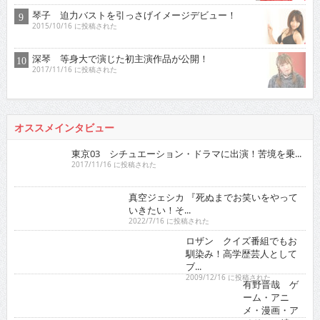
琴子 迫力バストを引っさげイメージデビュー！
2015/10/16 に投稿された
深琴 等身大で演じた初主演作品が公開！
2017/11/16 に投稿された
オススメインタビュー
東京03 シチュエーション・ドラマに出演！苦境を乗...
2017/11/16 に投稿された
真空ジェシカ 『死ぬまでお笑いをやっていきたい！そ...
2022/7/16 に投稿された
ロザン クイズ番組でもお馴染み！高学歴芸人として
ブ...
2009/12/16 に投稿された
有野晋哉 ゲーム・アニメ・漫画・アイドルに精通！
単...
2017/5/16 に投稿された