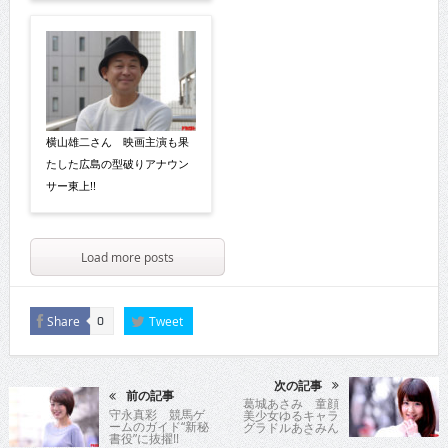
横山雄二さん 映画主演も果
たした広島の型破りアナウン
サー東上!!
Load more posts
Share
Tweet
0
次の記事
前の記事
葛城あさみ 童顔
守永真彩 競馬ゲ
美少女ゆるキャラ
ームのガイド“新秘
グラドルあさみん
書役”に抜擢!!
見参