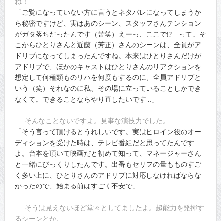
ね！
「ご覧になっていない方に言うとネタバレになってしまうか
ら秘密ですけど、実はあのシーン、スタッフさんテンション
がガタ落ちだったんです（苦笑）えーっ、ここで!? って。そ
こからひとりさんと近藤（芳正）さんのシーンは、全員がア
ドリブになってしまったんですね。本来はひとりさんだけが
アドリブで、ほかのキャストはひとりさんのリアクションを
想定して何種類ものリハを何度もするのに、全員アドリブと
いう（笑）それなのに私、その場に立っていることしかでき
なくて。できることならやり直したいです…」
──そんなことないですよ。見事な演技力でした。
「そう言って頂けるとうれしいです。実はヒロイン役のオー
ディションを受けた時は、テレビ番組だと思ってたんです
よ。台本を頂いて映画だと初めて知って、マネージャーさん
と一緒にびっくりしたんです。出番もセリフの量もものすご
く多い上に、ひとりさんのアドリブに対応しなければならな
かったので、始まる前はすごく不安で」
──そうは見えないほど堂々としてましたよ。超能力を発揮す
るシーンとか。