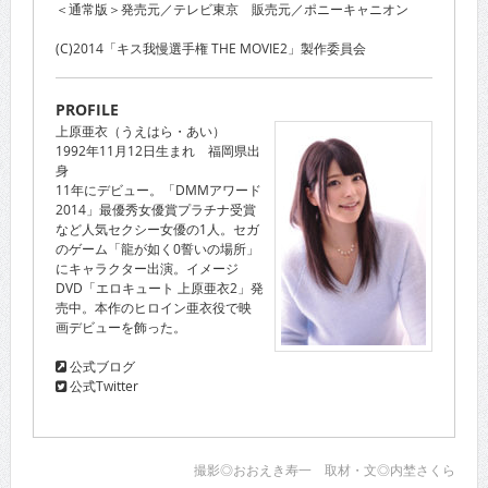
＜通常版＞発売元／テレビ東京 販売元／ポニーキャニオン
(C)2014「キス我慢選手権 THE MOVIE2」製作委員会
PROFILE
上原亜衣（うえはら・あい）
1992年11月12日生まれ 福岡県出
身
11年にデビュー。「DMMアワード
2014」最優秀女優賞プラチナ受賞
など人気セクシー女優の1人。セガ
のゲーム「龍が如く0誓いの場所」
にキャラクター出演。イメージ
DVD「エロキュート 上原亜衣2」発
売中。本作のヒロイン亜衣役で映
画デビューを飾った。
公式ブログ
公式Twitter
撮影◎おおえき寿一 取材・文◎内埜さくら