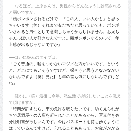
──なるほど。上原さんは、男性からどんなふうに誘惑される
と弱いですか。
「頭ポンポンされるだけで、『この人、いい人かも』と思っ
ちゃいます（笑）それまで友だちだと思っていても、ポンポ
ンされると男性として意識しちゃうかもしれません。お兄ち
ゃんっぽい人が好きなんですよ。頭ポンポンするのって、年
上感が出るじゃないですか」
──ほかに好みのタイプは。
「ごく普通の、嘘をつかないマジメな方がいいです。という
と、どこにでもいそうですけど、探そうと思うとなかなかい
ないんですよ（笑）見た目も年の差も気にしないんですけど
ね」
──確かに（笑）最後に今年、私生活で挑戦したいことを教え
て頂けますか。
「時間が許すなら、車の免許を取りたいです。幼く見られが
ちで居酒屋への入店を断られたことがあるから、写真付き身
分証明書が欲しいんです。今はパスポートを持ち歩くように
はしているんですけど、忘れることもあって。お金がかかる