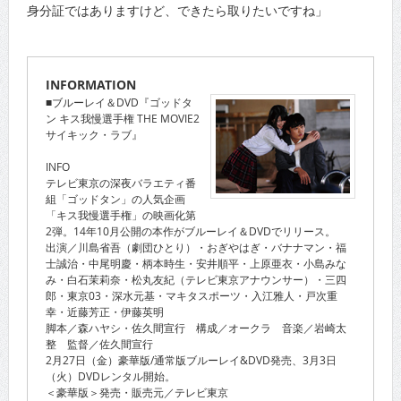
身分証ではありますけど、できたら取りたいですね」
INFORMATION
■ブルーレイ＆DVD『ゴッドタ
ン キス我慢選手権 THE MOVIE2
サイキック・ラブ』
INFO
テレビ東京の深夜バラエティ番
組「ゴッドタン」の人気企画
「キス我慢選手権」の映画化第
2弾。14年10月公開の本作がブルーレイ＆DVDでリリース。
出演／川島省吾（劇団ひとり）・おぎやはぎ・バナナマン・福
士誠治・中尾明慶・柄本時生・安井順平・上原亜衣・小島みな
み・白石茉莉奈・松丸友紀（テレビ東京アナウンサー）・三四
郎・東京03・深水元基・マキタスポーツ・入江雅人・戸次重
幸・近藤芳正・伊藤英明
脚本／森ハヤシ・佐久間宣行 構成／オークラ 音楽／岩崎太
整 監督／佐久間宣行
2月27日（金）豪華版/通常版ブルーレイ&DVD発売、3月3日
（火）DVDレンタル開始。
＜豪華版＞発売・販売元／テレビ東京