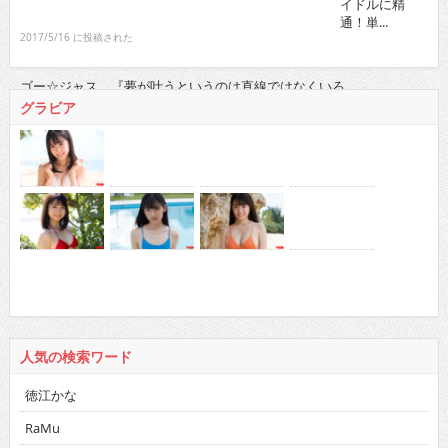
ゴー☆ジャス 『夢が叶うというのは直線ではなくい
ろ...
2021/11/16 に投稿された
グラビア
人気の検索ワード
徳江かな
RaMu