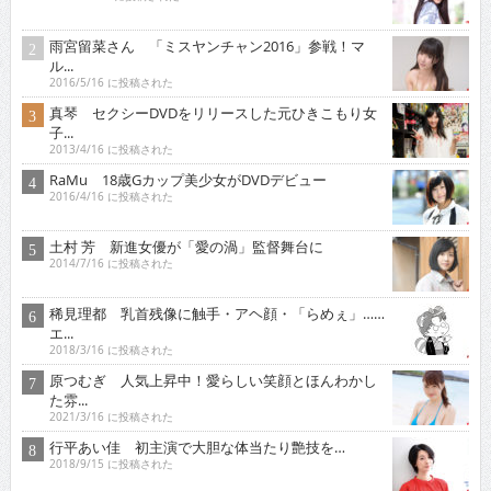
雨宮留菜さん 「ミスヤンチャン2016」参戦！マ
ル...
2016/5/16 に投稿された
真琴 セクシーDVDをリリースした元ひきこもり女
子...
2013/4/16 に投稿された
RaMu 18歳Gカップ美少女がDVDデビュー
2016/4/16 に投稿された
土村 芳 新進女優が「愛の渦」監督舞台に
2014/7/16 に投稿された
稀見理都 乳首残像に触手・アヘ顔・「らめぇ」……
エ...
2018/3/16 に投稿された
原つむぎ 人気上昇中！愛らしい笑顔とほんわかし
た雰...
2021/3/16 に投稿された
行平あい佳 初主演で大胆な体当たり艶技を…
2018/9/15 に投稿された