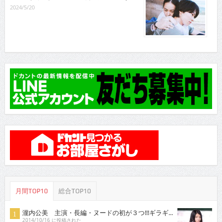
2024/5/20
月間TOP10
総合TOP10
瀧内公美 主演・長編・ヌードの初が３つ!!!ギラギ...
2014/10/16 に投稿された