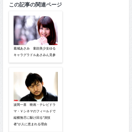
この記事の関連ページ
葛城あさみ 童顔美少女ゆる
キャラグラドルあさみん見参
波岡一喜 映画・テレビドラ
マ・Ｖシネマのフィールドで
縦横無尽に駆け回る“演技
者”が人に恵まれる理由