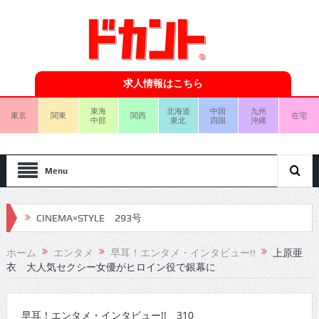
求人情報はこちら
東海
北海道
中国
九州
東京
関東
関西
在宅
中部
東北
四国
沖縄
Menu
CINEMA×STYLE 293号
CINEMA×STYLE 292号
ホーム
エンタメ
早耳！エンタメ・インタビュー!!
上原亜
衣 大人気セクシー女優がヒロイン役で銀幕に
CINEMA×STYLE 291号
CINEMA×STYLE 290号
早耳！エンタメ・インタビュー!! 310