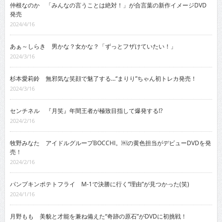
仲根なのか 「みんなの言うことは絶対！」が合言葉の新作イメージDVD
発売
2024/4/16
あぁ～しらき 男かな？女かな？「ずっとフザけていたい！」
2024/3/16
杉本愛莉鈴 無邪気な笑顔で魅了する…“まりり”ちゃん初トレカ発売！
2024/3/16
センチネル 『月笑』年間王者が極致目指して爆発する!?
2024/2/16
牧野みなた アイドルグループBOCCHI。￼の黄色担当がデビューDVDを発
売！
2024/2/16
パンプキンポテトフライ M-1で決勝に行く“理由”が見つかった(笑)
2024/1/16
月野もも 美貌と才能を兼ね備えた“奇跡の原石”がDVDに初挑戦！