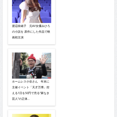
渡辺奈緒子 元AV女優みひろ
の小説を 原作にした作品で映
画初主演
ホームレス小谷さん 年末に
主催イベント「天才万博」控
える1日を50円で売る“家なき
芸人”の正体…