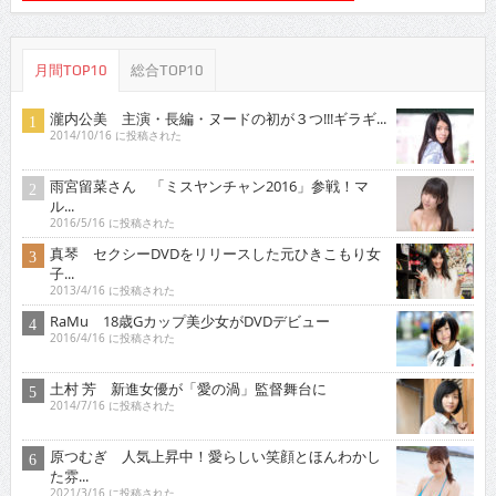
月間TOP10
総合TOP10
瀧内公美 主演・長編・ヌードの初が３つ!!!ギラギ...
2014/10/16 に投稿された
雨宮留菜さん 「ミスヤンチャン2016」参戦！マ
ル...
2016/5/16 に投稿された
真琴 セクシーDVDをリリースした元ひきこもり女
子...
2013/4/16 に投稿された
RaMu 18歳Gカップ美少女がDVDデビュー
2016/4/16 に投稿された
土村 芳 新進女優が「愛の渦」監督舞台に
2014/7/16 に投稿された
原つむぎ 人気上昇中！愛らしい笑顔とほんわかし
た雰...
2021/3/16 に投稿された