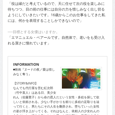
「役は縁だと考えているので、天に任せて次の役を楽しみに
待ちつつ、目の前の仕事には自分の力を惜しみなく出し切る
ようにしていきたいです。16歳からこのお仕事をしてきた私
には、何かを表現することしかできないので」
──目標とする女優はいますか。
「エマニュエル・ベアールです。自然体で、老いをも受け入
れる潔さに憧れています」
INFORMATION
■映画『ヌードの夜／愛は惜し
みなく奪う』
【STORY&INFO】
なんでも代行屋を営む紅次郎
（竹中直人）はある日、美少女
れん（佐藤寛子）から命の恩人だという女性・多絵を探して欲
しいと依頼される。少ない手がかりを頼りに多絵の足取りを辿
って行くと、男たちにその人生を翻弄され、堕ちていった女性
の姿が浮き上がってくる。それはなんと、依頼人の少女れんの