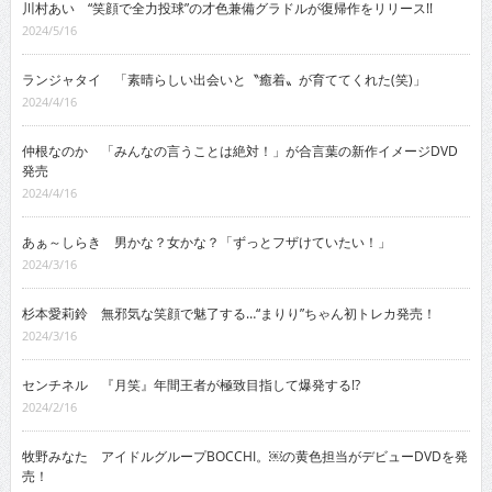
川村あい “笑顔で全力投球”の才色兼備グラドルが復帰作をリリース!!
2024/5/16
ランジャタイ 「素晴らしい出会いと〝癒着〟が育ててくれた(笑)」
2024/4/16
仲根なのか 「みんなの言うことは絶対！」が合言葉の新作イメージDVD
発売
2024/4/16
あぁ～しらき 男かな？女かな？「ずっとフザけていたい！」
2024/3/16
杉本愛莉鈴 無邪気な笑顔で魅了する…“まりり”ちゃん初トレカ発売！
2024/3/16
センチネル 『月笑』年間王者が極致目指して爆発する!?
2024/2/16
牧野みなた アイドルグループBOCCHI。￼の黄色担当がデビューDVDを発
売！