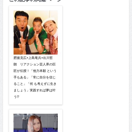
肥後克広×上島竜兵×出川哲
朗 リアクション芸人界の巨
匠が伝授！「他力本願 という
手もある」「常に自分を信じ
ること」「何 も考えずに生き
ましょう」実践すれば夢は叶
う!?