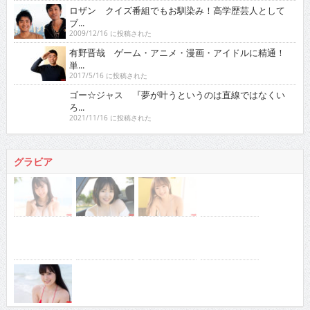
ロザン クイズ番組でもお馴染み！高学歴芸人として
ブ...
2009/12/16 に投稿された
有野晋哉 ゲーム・アニメ・漫画・アイドルに精通！
単...
2017/5/16 に投稿された
ゴー☆ジャス 『夢が叶うというのは直線ではなくい
ろ...
2021/11/16 に投稿された
グラビア