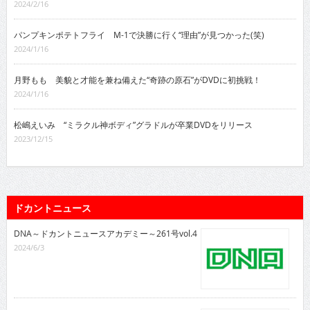
2024/2/16
パンプキンポテトフライ M-1で決勝に行く“理由”が見つかった(笑)
2024/1/16
月野もも 美貌と才能を兼ね備えた“奇跡の原石”がDVDに初挑戦！
2024/1/16
松嶋えいみ “ミラクル神ボディ”グラドルが卒業DVDをリリース
2023/12/15
ドカントニュース
DNA～ドカントニュースアカデミー～261号vol.4
2024/6/3