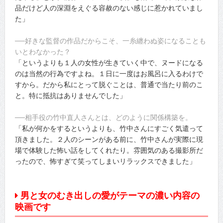
品だけど人の深淵をえぐる容赦のない感じに惹かれていまし
た」
──好きな監督の作品だからこそ、一糸纏わぬ姿になることも
いとわなかった？
「というよりも１人の女性が生きていく中で、ヌードになる
のは当然の行為ですよね。１日に一度はお風呂に入るわけで
すから。だから私にとって脱ぐことは、普通で当たり前のこ
と。特に抵抗はありませんでした」
──相手役の竹中直人さんとは、どのように関係構築を。
「私が何かをするというよりも、竹中さんにすごく気遣って
頂きました。２人のシーンがある前に、竹中さんが実際に現
場で体験した怖い話をしてくれたり。雰囲気のある撮影所だ
ったので、怖すぎて笑ってしまいリラックスできました」
男と女のむき出しの愛がテーマの濃い内容の
映画です