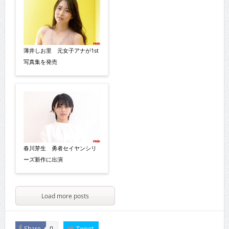
薄井しお里 元女子アナが1st
写真集を発売
春川芽生 勇者セイヤンシリ
ーズ新作に出演
Load more posts
Share
Tweet
0