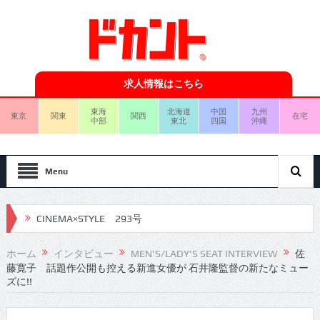
求人情報はこちら
東海
北海道
中国
九州
東京
関東
関西
在宅
中部
東北
四国
沖縄
Menu
CINEMA×STYLE 293号
CINEMA×STYLE 292号
ホーム
インタビュー
MEN'S/LADY'S SEAT INTERVIEW
佐
藤寛子 話題作公開も控える新進女優が 石井隆監督の新たなミュー
CINEMA×STYLE 291号
ズに!!
CINEMA×STYLE 290号