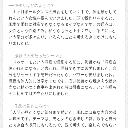
──役作りはどのように？
「１ヶ月ポールダンスの練習をしていく中で、体を動かして
れんという女性を掴んでいきました。頭で役作りをすると、
現場で柔軟に対応できなくなるタイプなんです。共通点は、
女性という性別のみ。私ならもっと上手く立ち回るのに…と
いう部分が多々あり、いろんなことを考えるきっかけにもな
りましたね」
──撮影で大変だったシーンは。
「ドゥオーモという洞窟で撮影する前に、監督から『洞窟自
体がれんになる』と言われ、理解できずに苦労しました。自
分をリセットする芝居だったから、パワーが要りましたね。
徹夜も体力的には辛かったです。石井監督から焼き肉や鰻弁
当など精がつく食事を出された時は徹夜になる、という噂も
今回初めて目の当たりにしました」
──作品の見どころは？
「人間が見たくない部分まで描いた、現代には稀な内容の濃
い映画です。テーマは、男と女のむき出しの愛。観ると自分
と向き合う糸口にもなるので、観て考えて、楽しんでもらい