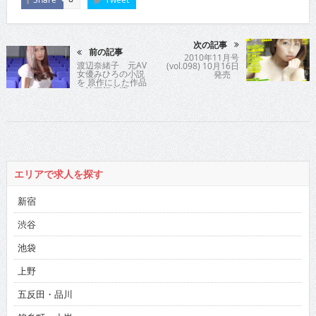
次の記事
前の記事
2010年11月号
渡辺奈緒子 元AV
(vol.098) 10月16日
女優みひろの小説
発売
を 原作にした作品
で映画初主演
エリアで求人を探す
新宿
渋谷
池袋
上野
五反田・品川