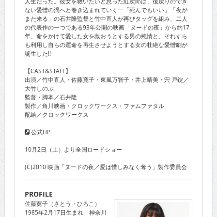
人生だった。彼女を救いたいと思った紅次郎は、後戻りのでき
ない愛憎の渦へと巻き込まれていく一「死んでもいい」「夜が
また来る」の石井隆監督と竹中直人が再びタッグを組み、二人
の代表作の一つである93年公開の映画「ヌードの夜」から約17
年、命をかけて愛した女を救おうとする男の純情と、それすら
も利用し自らの運命を再生させようとする女の壮絶な愛憎劇が
誕生した!!
【CAST&STAFF】
出演／竹中直人・佐藤寛子・東風万智子・井上晴美・宍 戸錠／
大竹しのぶ
監督・脚本／石井隆
製作／角川映画・クロックワークス・ファムファタル
配給／クロックワークス
公式HP
10月2日（土）より全国ロードショー
(C)2010 映画「ヌードの夜／愛は惜しみなく奪う」製作委員会
PROFILE
佐藤寛子（さとう・ひろこ）
1985年2月17日生まれ 神奈川