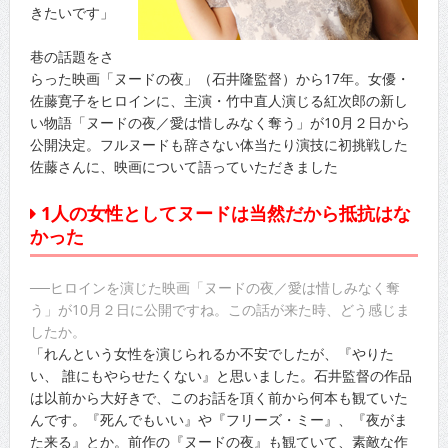
きたいです」
巷の話題をさ
らった映画「ヌードの夜」（石井隆監督）から17年。女優・
佐藤寛子をヒロインに、主演・竹中直人演じる紅次郎の新し
い物語「ヌードの夜／愛は惜しみなく奪う」が10月２日から
公開決定。フルヌードも辞さない体当たり演技に初挑戦した
佐藤さんに、映画について語っていただきました
1人の女性としてヌードは当然だから抵抗はな
かった
──ヒロインを演じた映画「ヌードの夜／愛は惜しみなく奪
う」が10月２日に公開ですね。この話が来た時、どう感じま
したか。
「れんという女性を演じられるか不安でしたが、『やりた
い、 誰にもやらせたくない』と思いました。石井監督の作品
は以前から大好きで、このお話を頂く前から何本も観ていた
んです。『死んでもいい』や『フリーズ・ミー』、『夜がま
た来る』とか。前作の『ヌードの夜』も観ていて、素敵な作