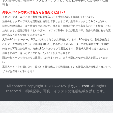
求人情報の他、特集やインタビュー、グラビアなど仕事を探しながら様々な情
報も・・・。
高収入バイトの求人情報ならお任せください！
ドカントでは、エリア別・業種別に高収入バイト情報を幅広く掲載しております。
注目のピックアップ求人も定期的に更新して参りますので、是非チェックしてみてください。
日払いや即決求人、また社員登用ありなど、働き方・目的に合わせて高収入バイトを検索してい
ただけます。接客が好き！という方や、コツコツ集中するのが得意！等、自分の長所にあった業
種で高収入求人を探してみませんか？
人気のPCオペレーター、PC入力の求人もたくさん掲載しています。PCを使って、各種数値化さ
れたデータ情報を入力したり原稿を書いたりするのがPCオペレーターの主な業務です。未経験
の方でも可能なお仕事で、将来のPCスキルアップも見込めます。新着求人情報も続々追加して
おりますので、きっとアナタに合ったバイトが見つかります。
面白特集ページもたっぷりご用意しておりますので、どうぞ楽しみながら求人を探してくださ
い！
高収入バイトをお探しなら、日払いや即決求人を多数掲載している高収入求人情報誌ドカントへ
どうぞお任せくださいませ！
All contents copyright © 2002-2025
ドカント.com
. All rights
reserved. 掲載記事、写真、イラストの無断転載を禁じます。