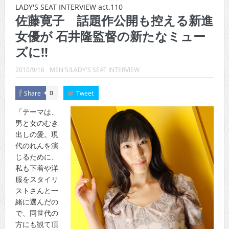
CINEMA×STYLE 289号
LADY'S SEAT INTERVIEW act.110
佐藤寛子 話題作公開も控える新進
CINEMA×STYLE 288号
女優が 石井隆監督の新たなミュー
CINEMA×STYLE 287号
ズに!!
CINEMA×STYLE 286号
2010/9/16
MEN'S/LADY'S SEAT INTERVIEW
CINEMA×STYLE 285号
Share
Tweet
0
CINEMA×STYLE 294号
「テーマは、
男と女のむき
出しの愛。現
代のれんを演
じるために、
私も下着や洋
服をスタイリ
ストさんと一
緒に選んだの
で、同世代の
方にも観て頂