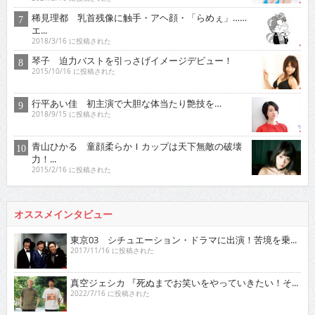
稀見理都 乳首残像に触手・アヘ顔・「らめぇ」……
エ...
2018/3/16 に投稿された
琴子 迫力バストを引っさげイメージデビュー！
2015/10/16 に投稿された
行平あい佳 初主演で大胆な体当たり艶技を…
2018/9/15 に投稿された
青山ひかる 童顔柔らかＩカップは天下無敵の破壊
力！...
2015/2/16 に投稿された
オススメインタビュー
東京03 シチュエーション・ドラマに出演！苦境を乗...
2017/11/16 に投稿された
真空ジェシカ 『死ぬまでお笑いをやっていきたい！そ...
2022/7/16 に投稿された