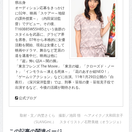
県出身
オーディション応募をきっかけ
に02年、映画「スケアー～地獄
の課外授業～」（内田栄治監
督）でデビュー。その後、
T160B85W55H85という抜群の
スタイルを武器に、グラビア界
を席巻。07年から本格的に女優
活動を開始、現在は女優として
映画やドラマ、舞台など芝居の
道を邁進中だ。映画は他に
「『超』怖い話A～闇の鴉」
「東京フレンズ The Movie」「東京の嘘」「クローズド・ノー
ト」「インモラル～凍える死体～」「花のあすか組NEO！」
「ゲーム☆アクション」などに出演。11年1月29日公開の「白
夜行」（深川栄洋監督）では、刑事・笹垣の妻・笹垣克子役で
出演するなど、今後の活躍が期待される。
公式ブログ
取材・文／内埜さくら 撮影／池田 悟 ヘアメイク／大和田京子
（SLANGinc.） スタイリスト／石野美穂（オランジェ）
この記事の関連ページ