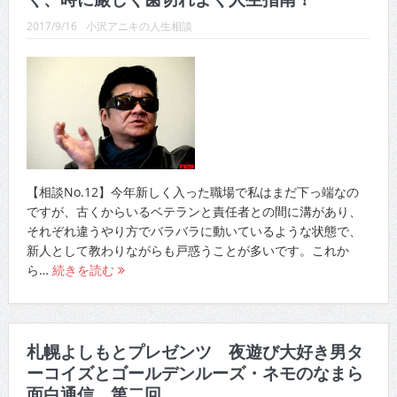
2017/9/16
小沢アニキの人生相談
【相談No.12】今年新しく入った職場で私はまだ下っ端なの
ですが、古くからいるベテランと責任者との間に溝があり、
それぞれ違うやり方でバラバラに動いているような状態で、
新人として教わりながらも戸惑うことが多いです。これか
ら…
続きを読む
札幌よしもとプレゼンツ 夜遊び大好き男タ
ーコイズとゴールデンルーズ・ネモのなまら
面白通信 第二回