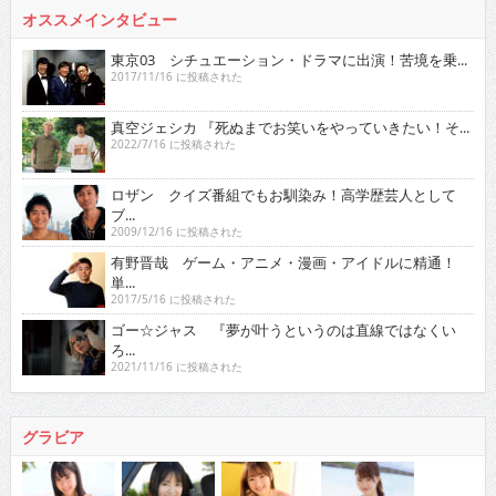
オススメインタビュー
東京03 シチュエーション・ドラマに出演！苦境を乗...
2017/11/16 に投稿された
真空ジェシカ 『死ぬまでお笑いをやっていきたい！そ...
2022/7/16 に投稿された
ロザン クイズ番組でもお馴染み！高学歴芸人として
ブ...
2009/12/16 に投稿された
有野晋哉 ゲーム・アニメ・漫画・アイドルに精通！
単...
2017/5/16 に投稿された
ゴー☆ジャス 『夢が叶うというのは直線ではなくい
ろ...
2021/11/16 に投稿された
グラビア