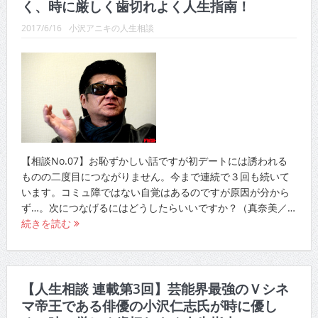
く、時に厳しく歯切れよく人生指南！
2017/6/16
小沢アニキの人生相談
【相談No.07】お恥ずかしい話ですが初デートには誘われる
ものの二度目につながりません。今まで連続で３回も続いて
います。コミュ障ではない自覚はあるのですが原因が分から
ず…。次につなげるにはどうしたらいいですか？（真奈美／…
続きを読む
【人生相談 連載第3回】芸能界最強のＶシネ
マ帝王である俳優の小沢仁志氏が時に優し