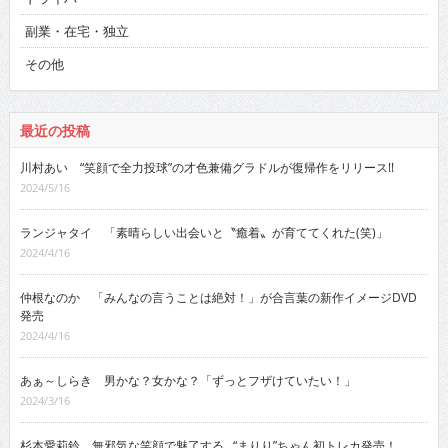
副業・在宅・独立
その他
最近の投稿
川村あい “笑顔で全力投球”の才色兼備グラドルが復帰作をリリース!!
2024/5/16
ランジャタイ 「素晴らしい出会いと〝癒着〟が育ててくれた(笑)」
2024/4/16
仲根なのか 「みんなの言うことは絶対！」が合言葉の新作イメージDVD
発売
2024/4/16
あぁ～しらき 男かな？女かな？「ずっとフザけていたい！」
2024/3/16
杉本愛莉鈴 無邪気な笑顔で魅了する…“まりり”ちゃん初トレカ発売！