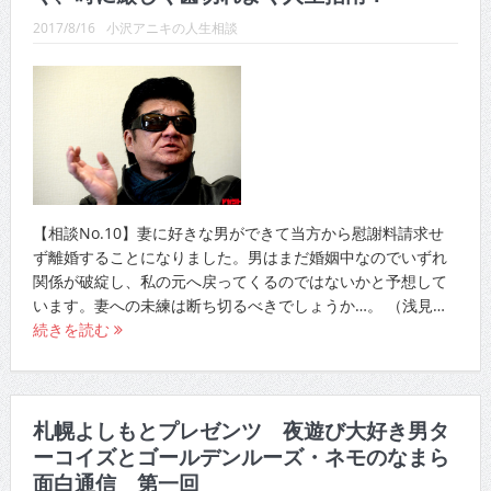
2017/8/16
小沢アニキの人生相談
【相談No.10】妻に好きな男ができて当方から慰謝料請求せ
ず離婚することになりました。男はまだ婚姻中なのでいずれ
関係が破綻し、私の元へ戻ってくるのではないかと予想して
います。妻への未練は断ち切るべきでしょうか…。 （浅見…
続きを読む
札幌よしもとプレゼンツ 夜遊び大好き男タ
ーコイズとゴールデンルーズ・ネモのなまら
面白通信 第一回