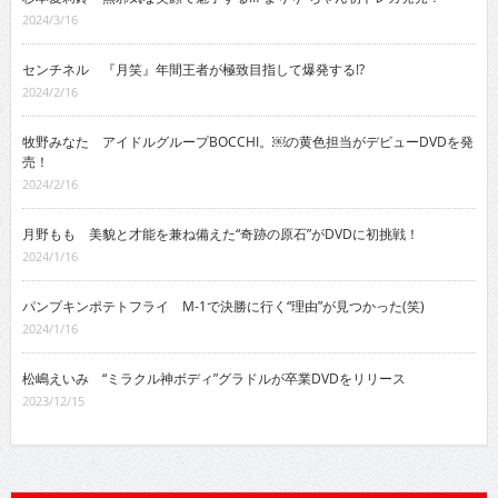
2024/3/16
センチネル 『月笑』年間王者が極致目指して爆発する!?
2024/2/16
牧野みなた アイドルグループBOCCHI。￼の黄色担当がデビューDVDを発
売！
2024/2/16
月野もも 美貌と才能を兼ね備えた“奇跡の原石”がDVDに初挑戦！
2024/1/16
パンプキンポテトフライ M-1で決勝に行く“理由”が見つかった(笑)
2024/1/16
松嶋えいみ “ミラクル神ボディ”グラドルが卒業DVDをリリース
2023/12/15