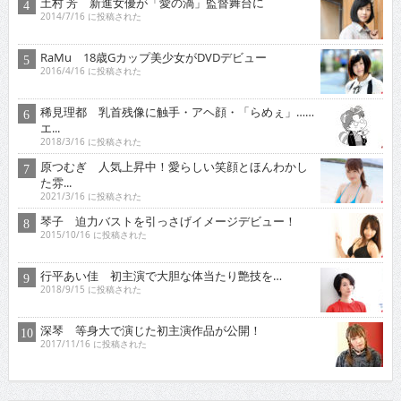
土村 芳 新進女優が「愛の渦」監督舞台に
2014/7/16 に投稿された
RaMu 18歳Gカップ美少女がDVDデビュー
2016/4/16 に投稿された
稀見理都 乳首残像に触手・アヘ顔・「らめぇ」……
エ...
2018/3/16 に投稿された
原つむぎ 人気上昇中！愛らしい笑顔とほんわかし
た雰...
2021/3/16 に投稿された
琴子 迫力バストを引っさげイメージデビュー！
2015/10/16 に投稿された
行平あい佳 初主演で大胆な体当たり艶技を…
2018/9/15 に投稿された
深琴 等身大で演じた初主演作品が公開！
2017/11/16 に投稿された