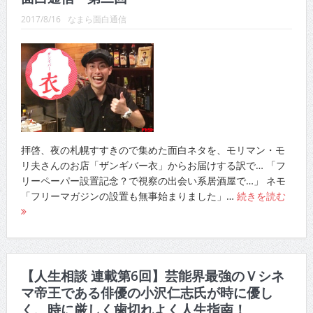
2017/8/16
なまら面白通信
拝啓、夜の札幌すすきので集めた面白ネタを、モリマン・モ
リ夫さんのお店「ザンギバー衣」からお届けする訳で… 「フ
リーペーパー設置記念？で視察の出会い系居酒屋で…」 ネモ
「フリーマガジンの設置も無事始まりました」…
続きを読む
【人生相談 連載第6回】芸能界最強のＶシネ
マ帝王である俳優の小沢仁志氏が時に優し
く、時に厳しく歯切れよく人生指南！