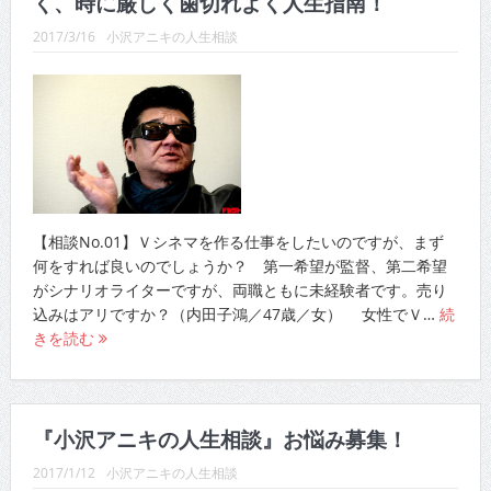
く、時に厳しく歯切れよく人生指南！
2017/3/16
小沢アニキの人生相談
【相談No.01】Ｖシネマを作る仕事をしたいのですが、まず
何をすれば良いのでしょうか？ 第一希望が監督、第二希望
がシナリオライターですが、両職ともに未経験者です。売り
込みはアリですか？（内田子鴻／47歳／女） 女性でＶ…
続
きを読む
『小沢アニキの人生相談』お悩み募集！
2017/1/12
小沢アニキの人生相談