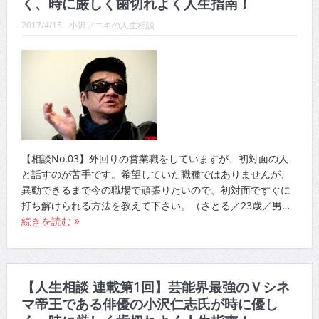
く、時に厳しく歯切れよく人生指南！
2017/4/15
小沢アニキの人生相談
【相談No.03】外回りの営業職をしていますが、初対面の人
と話すのが苦手です。希望していた職種ではありませんが、
異動できるまで今の職場で頑張りたいので、初対面ですぐに
打ち解けられる方法を教えて下さい。（さとる／23歳／男…
続きを読む
【人生相談 連載第1回】芸能界最強のＶシネ
マ帝王である俳優の小沢仁志氏が時に優し