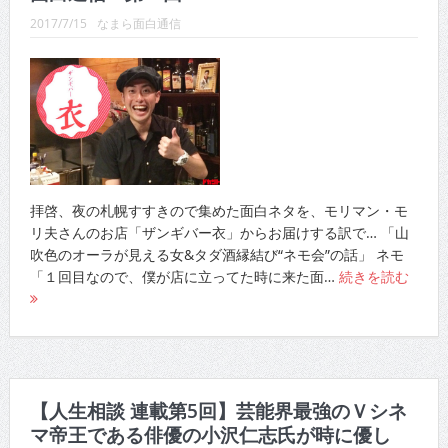
2017/7/15
なまら面白通信
拝啓、夜の札幌すすきので集めた面白ネタを、モリマン・モ
リ夫さんのお店「ザンギバー衣」からお届けする訳で… 「山
吹色のオーラが見える女&タダ酒縁結び“ネモ会”の話」 ネモ
「１回目なので、僕が店に立ってた時に来た面…
続きを読む
【人生相談 連載第5回】芸能界最強のＶシネ
マ帝王である俳優の小沢仁志氏が時に優し