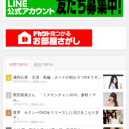
月間TOP10
総合TOP10
瀧内公美 主演・長編・ヌードの初が３つ!!!ギラギ...
2014/10/16 に投稿された
雨宮留菜さん 「ミスヤンチャン2016」参戦！マ
ル...
2016/5/16 に投稿された
真琴 セクシーDVDをリリースした元ひきこもり女
子...
2013/4/16 に投稿された