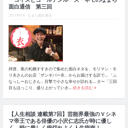
面白通信 第三回
2017/9/16
なまら面白通信
拝啓、夜の札幌すすきので集めた面白ネタを、モリマン・モ
リ夫さんのお店「ザンギバー衣」からお届けする訳で… 「ふ
なっしーおじさん」目撃で小さな幸せが訪れる… ター「三回
目もほっこり、盛り上がっていき…
続きを読む
【人生相談 連載第7回】芸能界最強のＶシネ
マ帝王である俳優の小沢仁志氏が時に優し
く、時に厳しく歯切れよく人生指南！