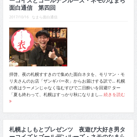
ーコイズとゴールデンルーズ・ネモのなまら
CINEMA×STYLE 289号
面白通信 第四回
CINEMA×STYLE 288号
2017/10/16
なまら面白通信
CINEMA×STYLE 287号
CINEMA×STYLE 286号
CINEMA×STYLE 285号
CINEMA×STYLE 294号
拝啓、夜の札幌すすきので集めた面白ネタを、モリマン・モ
リ夫さんのお店「ザンギバー衣」からお届けする訳で… 札幌
の夜はラーメンじゃなく塩むすびで二日酔いを回避!? ター
「夏も終わって、札幌はすっかり秋になりまし…
続きを読む
札幌よしもとプレゼンツ 夜遊び大好き男タ
ーコイズとゴールデンルーズ・ネモのなまら