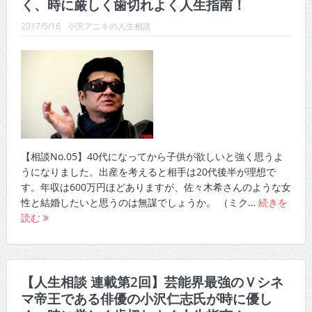
く、時に厳しく歯切れよく人生指南！
2017/5/16
小沢アニキの人生相談
【相談No.05】40代になってから子供が欲しいと強く思うよ
うになりました。出産を考えると相手は20代後半が理想で
す。年収は600万円ほどありますが、佐々木希さんのような女
性と結婚したいと思うのは無謀でしょうか。 （ミク…
続きを
読む
【人生相談 連載第2回】芸能界最強のＶシネ
マ帝王である俳優の小沢仁志氏が時に優し