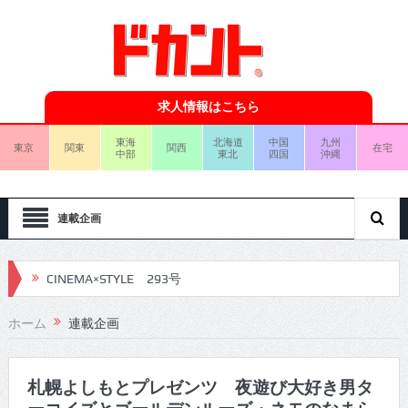
求人情報はこちら
東海
北海道
中国
九州
東京
関東
関西
在宅
中部
東北
四国
沖縄
連載企画
CINEMA×STYLE 293号
CINEMA×STYLE 292号
ホーム
連載企画
CINEMA×STYLE 291号
CINEMA×STYLE 290号
札幌よしもとプレゼンツ 夜遊び大好き男タ