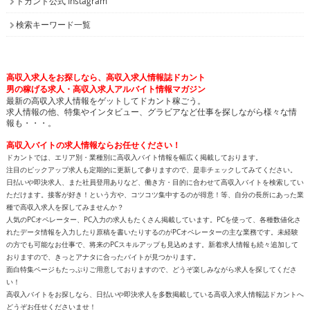
ドカント公式 Instagram
検索キーワード一覧
高収入求人をお探しなら、高収入求人情報誌ドカント
男の稼げる求人・高収入求人アルバイト情報マガジン
最新の高収入求人情報をゲットしてドカント稼ごう。
求人情報の他、特集やインタビュー、グラビアなど仕事を探しながら様々な情
報も・・・。
高収入バイトの求人情報ならお任せください！
ドカントでは、エリア別・業種別に高収入バイト情報を幅広く掲載しております。
注目のピックアップ求人も定期的に更新して参りますので、是非チェックしてみてください。
日払いや即決求人、また社員登用ありなど、働き方・目的に合わせて高収入バイトを検索してい
ただけます。接客が好き！という方や、コツコツ集中するのが得意！等、自分の長所にあった業
種で高収入求人を探してみませんか？
人気のPCオペレーター、PC入力の求人もたくさん掲載しています。PCを使って、各種数値化さ
れたデータ情報を入力したり原稿を書いたりするのがPCオペレーターの主な業務です。未経験
の方でも可能なお仕事で、将来のPCスキルアップも見込めます。新着求人情報も続々追加して
おりますので、きっとアナタに合ったバイトが見つかります。
面白特集ページもたっぷりご用意しておりますので、どうぞ楽しみながら求人を探してくださ
い！
高収入バイトをお探しなら、日払いや即決求人を多数掲載している高収入求人情報誌ドカントへ
どうぞお任せくださいませ！