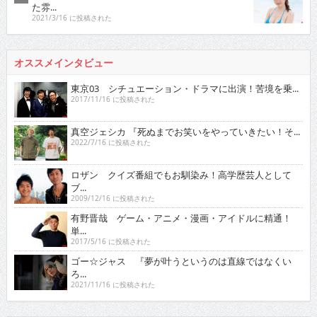
た雰...
2021/3/16 に投稿された
オススメインタビュー
東京03 シチュエーション・ドラマに出演！苦境を乗...
2017/11/16 に投稿された
真空ジェシカ 『死ぬまでお笑いをやっていきたい！そ...
2022/7/16 に投稿された
ロザン クイズ番組でもお馴染み！高学歴芸人として
ブ...
2009/12/16 に投稿された
有野晋哉 ゲーム・アニメ・漫画・アイドルに精通！
単...
2017/5/16 に投稿された
ゴー☆ジャス 『夢が叶うというのは直線ではなくい
ろ...
2021/11/16 に投稿された