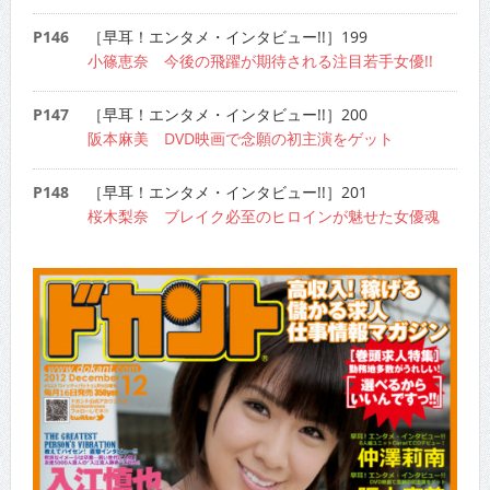
P146
［早耳！エンタメ・インタビュー!!］199
小篠恵奈 今後の飛躍が期待される注目若手女優!!
P147
［早耳！エンタメ・インタビュー!!］200
阪本麻美 DVD映画で念願の初主演をゲット
P148
［早耳！エンタメ・インタビュー!!］201
桜木梨奈 ブレイク必至のヒロインが魅せた女優魂