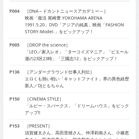
P004
［DNA～ドカントニュースアカデミー～］
映画「復活 尾崎豊 YOKOHAMA ARENA
1991.5.20」DVD「アジアの純真」映画「FASHION
STORY-Model-」をピックアップ！
P005
［DROP the science］
「LEO／家入レオ」「ターコイズマニア」「ピエール
瀧の23区23時」「三國志12」をピックアップ！
P136
［アンダーグラウンド仕事人列伝］
エロくも熱い戦い「キャットファイト」界の異色経歴
新人／DJともちゃん
P150
［CINEMA STYLE］
「ルビー・スパークス」「ドリームハウス」をピック
アップ!!
P153
［PRESENT］
須賀健太さん、高田里穂さん、仲澤莉南さん、小篠恵