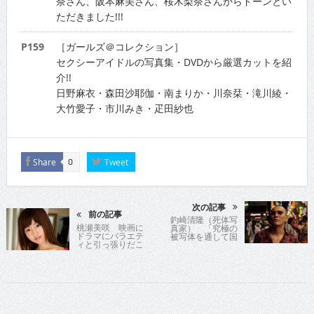
奈さん、阪本麻美さん、桜木梨奈さんからドーンとい
ただきました!!!
P159
［ガールズ＠コレクション］
セクシーアイドルの写真集・DVDから厳選カットを紹
介!!
日野麻衣・森田沙耶伽・南まりか・川奈栞・滝川綾・
大竹愛子・市川みき・疋田紗也
Share
Tweet
0
次の記事
前の記事
釣崎清隆（死体写
桃瀬美咲 映画に
真家） 「究極の
ドラマにバラエテ
被写体を通して国
ィと引っ張りだこ
を知る」
な正統派美少女ミ
サッキーがグラビ
ア展開再始動