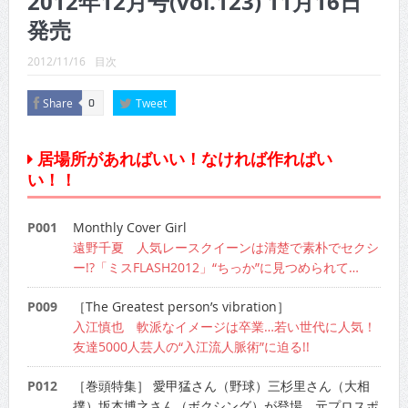
2012年12月号(vol.123) 11月16日
CINEMA×STYLE 289号
発売
CINEMA×STYLE 288号
2012/11/16
目次
CINEMA×STYLE 287号
Share
Tweet
0
CINEMA×STYLE 286号
CINEMA×STYLE 285号
居場所があればいい！なければ作ればい
い！！
CINEMA×STYLE 294号
P001
Monthly Cover Girl
遠野千夏 人気レースクイーンは清楚で素朴でセクシ
ー!?「ミスFLASH2012」“ちっか”に見つめられて…
P009
［The Greatest person’s vibration］
入江慎也 軟派なイメージは卒業…若い世代に人気！
友達5000人芸人の“入江流人脈術”に迫る!!
P012
［巻頭特集］ 愛甲猛さん（野球）三杉里さん（大相
撲）坂本博之さん（ボクシング）が登場 元プロスポ