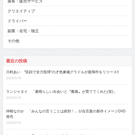
接客・販売サービス
クリエイティブ
ドライバー
副業・在宅・独立
その他
最近の投稿
川村あい “笑顔で全力投球”の才色兼備グラドルが復帰作をリリース!!
2024/5/16
ランジャタイ 「素晴らしい出会いと〝癒着〟が育ててくれた(笑)」
2024/4/16
仲根なのか 「みんなの言うことは絶対！」が合言葉の新作イメージDVD
発売
2024/4/16