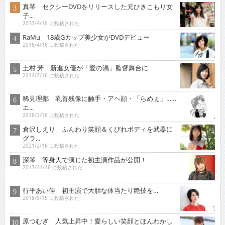
真琴 セクシーDVDをリリースした元ひきこもり女
子...
2013/4/16 に投稿された
RaMu 18歳Gカップ美少女がDVDデビュー
2016/4/16 に投稿された
土村 芳 新進女優が「愛の渦」監督舞台に
2014/7/16 に投稿された
稀見理都 乳首残像に触手・アヘ顔・「らめぇ」……
エ...
2018/3/16 に投稿された
倉沢しえり ふんわり笑顔＆くびれボディを武器に
グラ...
2021/2/16 に投稿された
深琴 等身大で演じた初主演作品が公開！
2017/11/16 に投稿された
行平あい佳 初主演で大胆な体当たり艶技を…
2018/9/15 に投稿された
原つむぎ 人気上昇中！愛らしい笑顔とほんわかし