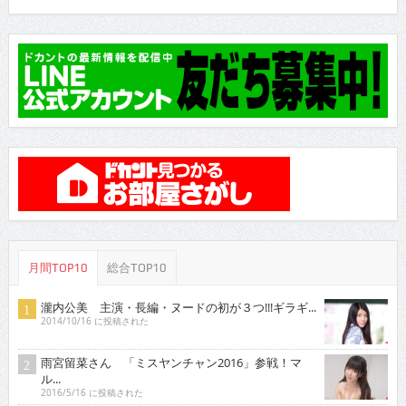
月間TOP10
総合TOP10
瀧内公美 主演・長編・ヌードの初が３つ!!!ギラギ...
2014/10/16 に投稿された
雨宮留菜さん 「ミスヤンチャン2016」参戦！マ
ル...
2016/5/16 に投稿された