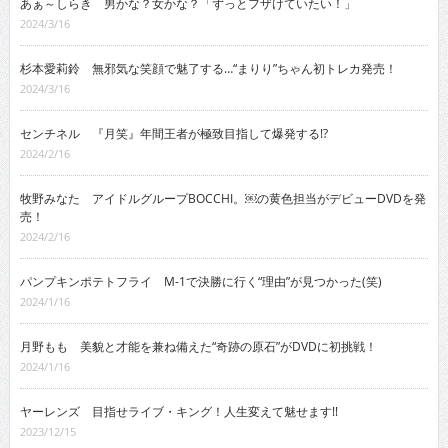
あぁ～しらき 男かな？女かな？「ずっとフザけていたい！」
2024/3/16
杉本愛莉鈴 無邪気な笑顔で魅了する…“まりり”ちゃん初トレカ発売！
2024/3/16
センチネル 『月笑』年間王者が極致目指して爆発する!?
2024/2/16
牧野みなた アイドルグループBOCCHI。￼の黄色担当がデビューDVDを発
売！
2024/2/16
パンプキンポテトフライ M-1で決勝に行く“理由”が見つかった(笑)
2024/1/16
月野もも 美貌と才能を兼ね備えた“奇跡の原石”がDVDに初挑戦！
2024/1/16
ヤーレンズ 目指せライブ・キング！人生変えて魅せます!!
2023/12/15