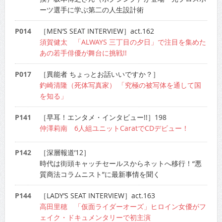
ーツ選手に学ぶ第二の人生設計術
P014
［MEN’S SEAT INTERVIEW］act.162
須賀健太 「ALWAYS 三丁目の夕日」で注目を集めた
あの若手俳優が舞台に挑戦!!
P017
［異能者 ちょっとお話いいですか？］
釣崎清隆（死体写真家） 「究極の被写体を通して国
を知る」
P141
［早耳！エンタメ・インタビュー!!］198
仲澤莉南 6人組ユニットCaratでCDデビュー！
P142
［深層報道’12］
時代は街頭キャッチセールスからネットへ移行！“悪
質商法コラムニスト”に最新事情を聞く
P144
［LADY’S SEAT INTERVIEW］act.163
高田里穂 「仮面ライダーオーズ」ヒロイン女優がフ
ェイク・ドキュメンタリーで初主演