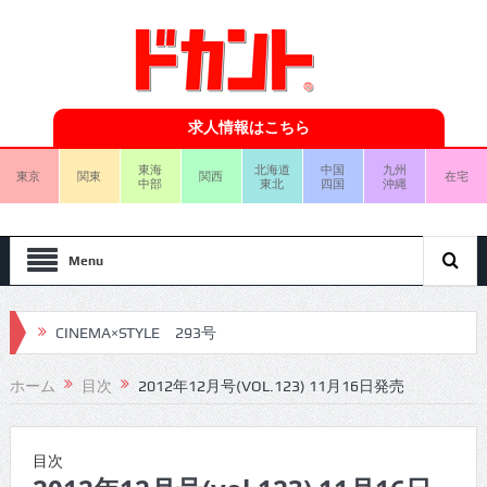
求人情報はこちら
東海
北海道
中国
九州
東京
関東
関西
在宅
中部
東北
四国
沖縄
Menu
CINEMA×STYLE 293号
CINEMA×STYLE 292号
ホーム
目次
2012年12月号(VOL.123) 11月16日発売
CINEMA×STYLE 291号
CINEMA×STYLE 290号
目次