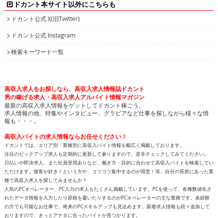
ドカント本サイト以外にこちらも
ドカント公式 X(旧Twitter)
ドカント公式 Instagram
検索キーワード一覧
高収入求人をお探しなら、高収入求人情報誌ドカント
男の稼げる求人・高収入求人アルバイト情報マガジン
最新の高収入求人情報をゲットしてドカント稼ごう。
求人情報の他、特集やインタビュー、グラビアなど仕事を探しながら様々な情
報も・・・。
高収入バイトの求人情報ならお任せください！
ドカントでは、エリア別・業種別に高収入バイト情報を幅広く掲載しております。
注目のピックアップ求人も定期的に更新して参りますので、是非チェックしてみてください。
日払いや即決求人、また社員登用ありなど、働き方・目的に合わせて高収入バイトを検索してい
ただけます。接客が好き！という方や、コツコツ集中するのが得意！等、自分の長所にあった業
種で高収入求人を探してみませんか？
人気のPCオペレーター、PC入力の求人もたくさん掲載しています。PCを使って、各種数値化さ
れたデータ情報を入力したり原稿を書いたりするのがPCオペレーターの主な業務です。未経験
の方でも可能なお仕事で、将来のPCスキルアップも見込めます。新着求人情報も続々追加して
おりますので、きっとアナタに合ったバイトが見つかります。