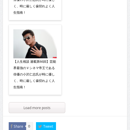
く、時に厳しく歯切れよく人
生指南！
【人生相談 連載第66回】芸能
界最強のＶシネマ帝王である
俳優の小沢仁志氏が時に優し
く、時に厳しく歯切れよく人
生指南！
Load more posts
Share
Tweet
0