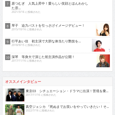
原つむぎ 人気上昇中！愛らしい笑顔とほんわかし
た雰...
2021/3/16 に投稿された
琴子 迫力バストを引っさげイメージデビュー！
2015/10/16 に投稿された
行平あい佳 初主演で大胆な体当たり艶技を…
2018/9/15 に投稿された
深琴 等身大で演じた初主演作品が公開！
2017/11/16 に投稿された
オススメインタビュー
東京03 シチュエーション・ドラマに出演！苦境を乗...
2017/11/16 に投稿された
真空ジェシカ 『死ぬまでお笑いをやっていきたい！そ...
2022/7/16 に投稿された