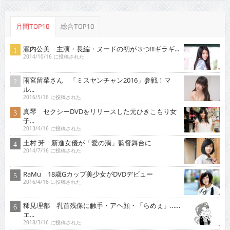
月間TOP10
総合TOP10
瀧内公美 主演・長編・ヌードの初が３つ!!!ギラギ...
2014/10/16 に投稿された
雨宮留菜さん 「ミスヤンチャン2016」参戦！マ
ル...
2016/5/16 に投稿された
真琴 セクシーDVDをリリースした元ひきこもり女
子...
2013/4/16 に投稿された
土村 芳 新進女優が「愛の渦」監督舞台に
2014/7/16 に投稿された
RaMu 18歳Gカップ美少女がDVDデビュー
2016/4/16 に投稿された
稀見理都 乳首残像に触手・アヘ顔・「らめぇ」……
エ...
2018/3/16 に投稿された