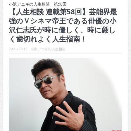
CINEMA×STYLE 289号
小沢アニキの人生相談 第58回
【人生相談 連載第58回】芸能界最
CINEMA×STYLE 288号
強のＶシネマ帝王である俳優の小
CINEMA×STYLE 287号
沢仁志氏が時に優しく、時に厳し
CINEMA×STYLE 286号
く歯切れよく人生指南！
CINEMA×STYLE 285号
2021/12/16
小沢アニキの人生相談
CINEMA×STYLE 294号