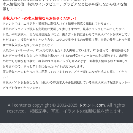
報も・・・。
高収入バイトの求人情報ならお任せください！
ドカントでは、エリア別・業種別に高収入バイト情報を幅広く掲載しております。
注目のピックアップ求人も定期的に更新して参りますので、是非チェックしてみてください。
日払いや即決求人、また社員登用ありなど、働き方・目的に合わせて高収入バイトを検索してい
ただけます。接客が好き！という方や、コツコツ集中するのが得意！等、自分の長所にあった業
種で高収入求人を探してみませんか？
人気のPCオペレーター、PC入力の求人もたくさん掲載しています。PCを使って、各種数値化さ
れたデータ情報を入力したり原稿を書いたりするのがPCオペレーターの主な業務です。未経験
の方でも可能なお仕事で、将来のPCスキルアップも見込めます。新着求人情報も続々追加して
おりますので、きっとアナタに合ったバイトが見つかります。
面白特集ページもたっぷりご用意しておりますので、どうぞ楽しみながら求人を探してくださ
い！
高収入バイトをお探しなら、日払いや即決求人を多数掲載している高収入求人情報誌ドカントへ
どうぞお任せくださいませ！
All contents copyright © 2002-2025
ドカント.com
. All rights
reserved. 掲載記事、写真、イラストの無断転載を禁じます。