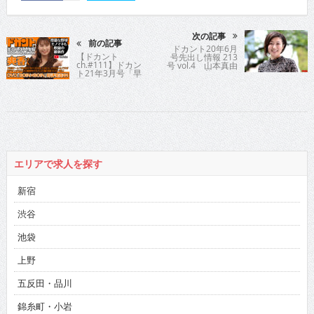
次の記事
前の記事
ドカント20年6月
【ドカント
号先出し情報 213
ch.#111】ドカン
号 vol.4 山本真由
ト21年3月号「早
美さん
耳！エンタメ・イ
ンタビュー558」
爽香さんの動画第
2弾！
エリアで求人を探す
新宿
渋谷
池袋
上野
五反田・品川
錦糸町・小岩