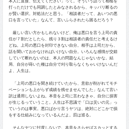
本人に直接、伝えてください」って。そういう話って相槌を
打っただけでも同調したとみなされるから、キッパリ断るの
が賢い選択。対処法だと思う。「相談者だって、あいつの悪
口を言っていた」なんて、言いふらされたら困るだろう？
厳しい言い方かもしれないけど、俺は悪口を言う上司の責
任が７割だとしたら、残り３割は相談者の責任だと考えるけ
どね。上司の悪口を封印できない自分。相手は上司だから、
話を聞いておかなければいけない自分。いろんな感情が交錯
していて断れないのは、本人の問題なんじゃないかな。結
局、自分が蒔いた種は自分で刈り取らなくちゃいけないんだ
よ、人生は。
「上司の悪口を聞き続けていたから、意欲が削がれてモチ
ベーションも上がらず成績を残せませんでした」なんて言い
訳は通用しないよね。本音を上司に言わなきゃ、自分に損害
が生じるっていうこと。人生は不思議で「口は災いの元」っ
ていうのは事実。悪口ばかり言うヤツは、絶対にどこかで損
をする仕組みになっているんだよ。罰は巡る。
そんなヤツに忖度しないで、本音をさらせばスカッとする