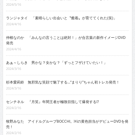
2024/5/16
ランジャタイ 「素晴らしい出会いと〝癒着〟が育ててくれた(笑)」
2024/4/16
仲根なのか 「みんなの言うことは絶対！」が合言葉の新作イメージDVD
発売
2024/4/16
あぁ～しらき 男かな？女かな？「ずっとフザけていたい！」
2024/3/16
杉本愛莉鈴 無邪気な笑顔で魅了する…“まりり”ちゃん初トレカ発売！
2024/3/16
センチネル 『月笑』年間王者が極致目指して爆発する!?
2024/2/16
牧野みなた アイドルグループBOCCHI。￼の黄色担当がデビューDVDを発
売！
2024/2/16