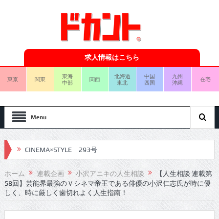
求人情報はこちら
東海
北海道
中国
九州
東京
関東
関西
在宅
中部
東北
四国
沖縄
Menu
CINEMA×STYLE 293号
CINEMA×STYLE 292号
ホーム
連載企画
小沢アニキの人生相談
【人生相談 連載第
58回】芸能界最強のＶシネマ帝王である俳優の小沢仁志氏が時に優
CINEMA×STYLE 291号
しく、時に厳しく歯切れよく人生指南！
CINEMA×STYLE 290号