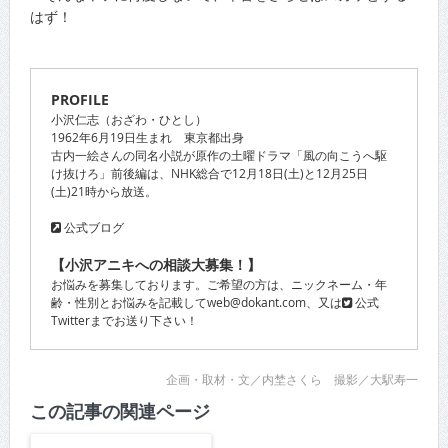
はず！
PROFILE
小沢仁志（おざわ・ひとし）
1962年6月19日生まれ 東京都出身
古内一絵さんの同名小説が原作の土曜ドラマ「風の向こうへ駆
け抜けろ」前後編は、NHK総合で12月18日(土)と12月25日
(土)21時から放送。
公式ブログ
【小沢アニキへの相談大募集！】
お悩みを募集しております。ご希望の方は、ニックネーム・年
齢・性別とお悩みを記載してweb@dokant.com、又は
公式
Twitter
までお送り下さい！
企画・取材・文／内埜さくら 撮影／大駅寿一
この記事の関連ページ