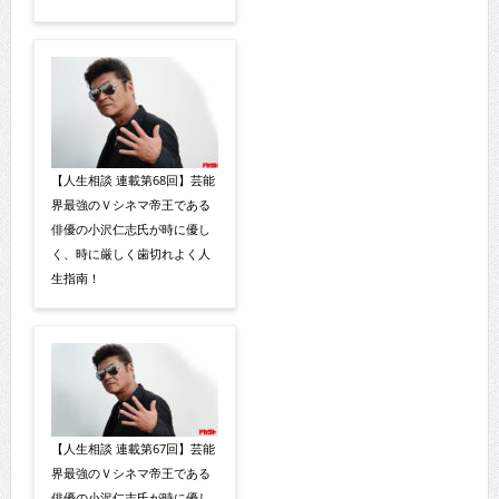
【人生相談 連載第68回】芸能
界最強のＶシネマ帝王である
俳優の小沢仁志氏が時に優し
く、時に厳しく歯切れよく人
生指南！
【人生相談 連載第67回】芸能
界最強のＶシネマ帝王である
俳優の小沢仁志氏が時に優し