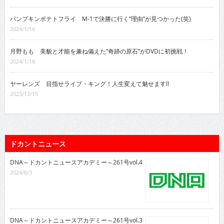
パンプキンポテトフライ M-1で決勝に行く“理由”が見つかった(笑)
2024/1/16
月野もも 美貌と才能を兼ね備えた“奇跡の原石”がDVDに初挑戦！
2024/1/16
ヤーレンズ 目指せライブ・キング！人生変えて魅せます!!
2023/12/15
ドカントニュース
DNA～ドカントニュースアカデミー～261号vol.4
2024/6/3
DNA～ドカントニュースアカデミー～261号vol.3