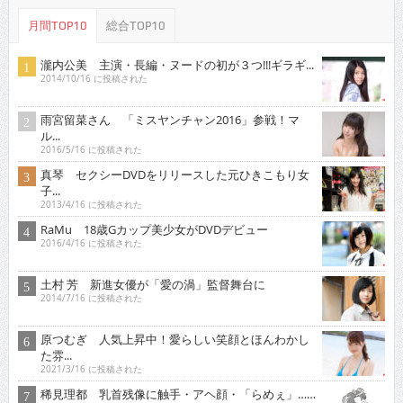
月間TOP10
総合TOP10
瀧内公美 主演・長編・ヌードの初が３つ!!!ギラギ...
2014/10/16 に投稿された
雨宮留菜さん 「ミスヤンチャン2016」参戦！マ
ル...
2016/5/16 に投稿された
真琴 セクシーDVDをリリースした元ひきこもり女
子...
2013/4/16 に投稿された
RaMu 18歳Gカップ美少女がDVDデビュー
2016/4/16 に投稿された
土村 芳 新進女優が「愛の渦」監督舞台に
2014/7/16 に投稿された
原つむぎ 人気上昇中！愛らしい笑顔とほんわかし
た雰...
2021/3/16 に投稿された
稀見理都 乳首残像に触手・アヘ顔・「らめぇ」……