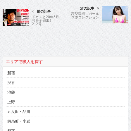
次の記事
前の記事
高梨瑞樹 ガール
ドカンと20年5月
ズ@コレクション
号を全部出し
212号
エリアで求人を探す
新宿
渋谷
池袋
上野
五反田・品川
錦糸町・小岩
都下