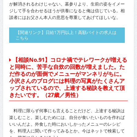
が解消されるわけじゃない。墓参りより、生前の姿をイメー
ジして手を合わせるほうが供養になると俺は信じている。相
談者にはお父さん本人の意思を尊重してあげてほしいな。
【関連リンク】日給1万円以上！高額バイトの求人は
こちら
【相談No.91】コロナ禍でテレワークが増える
と同時に、苦手な自炊の回数が増えました。た
だ作るのが面倒でメニューがマンネリがちに。
小沢さんのブログには料理の写真がたくさんア
ップされているので、上達する秘訣を教えて頂
きたいです。（27歳／男性）
料理に限らず何事にも言えることだけど、上達する秘訣は
楽しむこと。楽しむためには、自分が食いたいものを作れば
いいんだよ。外食した時においしかったメニューのレシピ
を、料理人に聞いて作ってみるとか。今はネットで検索して