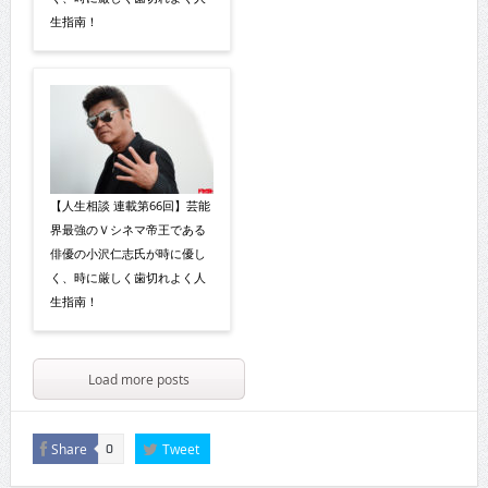
生指南！
【人生相談 連載第66回】芸能
界最強のＶシネマ帝王である
俳優の小沢仁志氏が時に優し
く、時に厳しく歯切れよく人
生指南！
Load more posts
Share
Tweet
0