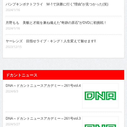
パンプキンポテトフライ M-1で決勝に行く“理由”が見つかった(笑)
2024/1/16
月野もも 美貌と才能を兼ね備えた“奇跡の原石”がDVDに初挑戦！
2024/1/16
ヤーレンズ 目指せライブ・キング！人生変えて魅せます!!
2023/12/15
ドカントニュース
DNA～ドカントニュースアカデミー～261号vol.4
2024/6/3
DNA～ドカントニュースアカデミー～261号vol.3
2024/5/27