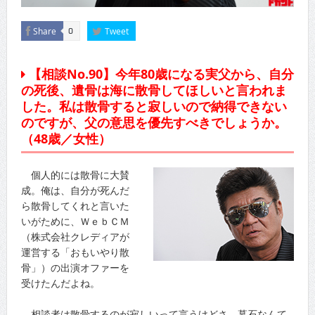
Share
Tweet
0
【相談No.90】今年80歳になる実父から、自分
の死後、遺骨は海に散骨してほしいと言われま
した。私は散骨すると寂しいので納得できない
のですが、父の意思を優先すべきでしょうか。
（48歳／女性）
個人的には散骨に大賛
成。俺は、自分が死んだ
ら散骨してくれと言いた
いがために、ＷｅｂＣＭ
（株式会社クレディアが
運営する「おもいやり散
骨」）の出演オファーを
受けたんだよね。
相談者は散骨するのが寂しいって言うけどさ、墓石なんて