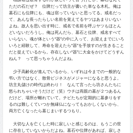
ただの石だぜ？ 位牌だって坊主が書いた単なる木札。俺は
墓石にも位牌にも、魂は宿っていないと思ってる。戒名だっ
て、あんな長ったらしい名前を覚えてるヤツはあまりいない
よね。故人を思い出す時に、戒名で名前を呼ぶヤツもほとん
どいないだろうし。俺は死んだら、墓石と位牌、戒名すべて
いらない。魂が体という“器”の中に入って、お迎えまでにいろ
いろと経験して、寿命を迎えたら“器”を手放すのが生きること
だと捉えているから。存在しない“器”に大金をかけてどうすん
ねん？ って思っちゃうんだよね。
少子高齢化が進んでいるから、いずれは今までの一般的な
弔い方ではなく、散骨ビジネスがメジャーになると思うよ。
坊主丸儲けの時代は終わり！ なんて言ったら坊さんたちに
怒られちゃいそうだけど（笑）ウチは両親の墓が２つあるん
だけど、場所が離れていて。チビたちが定期的に墓参りをす
るのは難しくていつか無縁仏になってもおかしくないから、
両方亡くなったら墓じまいするつもり。
大切な人を亡くした時に寂しいと感じるのは、もうこの世
に存在していないからだよね。墓石や位牌があれば、寂しさ