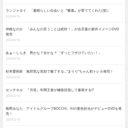
ランジャタイ 「素晴らしい出会いと〝癒着〟が育ててくれた(笑)」
2024/4/16
仲根なのか 「みんなの言うことは絶対！」が合言葉の新作イメージDVD
発売
2024/4/16
あぁ～しらき 男かな？女かな？「ずっとフザけていたい！」
2024/3/16
杉本愛莉鈴 無邪気な笑顔で魅了する…“まりり”ちゃん初トレカ発売！
2024/3/16
センチネル 『月笑』年間王者が極致目指して爆発する!?
2024/2/16
牧野みなた アイドルグループBOCCHI。￼の黄色担当がデビューDVDを発
売！
2024/2/16