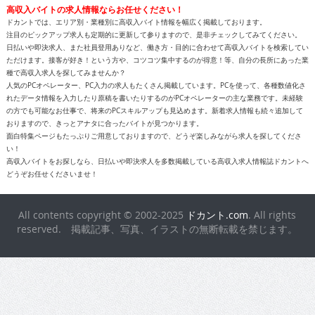
高収入バイトの求人情報ならお任せください！
ドカントでは、エリア別・業種別に高収入バイト情報を幅広く掲載しております。
注目のピックアップ求人も定期的に更新して参りますので、是非チェックしてみてください。
日払いや即決求人、また社員登用ありなど、働き方・目的に合わせて高収入バイトを検索してい
ただけます。接客が好き！という方や、コツコツ集中するのが得意！等、自分の長所にあった業
種で高収入求人を探してみませんか？
人気のPCオペレーター、PC入力の求人もたくさん掲載しています。PCを使って、各種数値化さ
れたデータ情報を入力したり原稿を書いたりするのがPCオペレーターの主な業務です。未経験
の方でも可能なお仕事で、将来のPCスキルアップも見込めます。新着求人情報も続々追加して
おりますので、きっとアナタに合ったバイトが見つかります。
面白特集ページもたっぷりご用意しておりますので、どうぞ楽しみながら求人を探してくださ
い！
高収入バイトをお探しなら、日払いや即決求人を多数掲載している高収入求人情報誌ドカントへ
どうぞお任せくださいませ！
All contents copyright © 2002-2025
ドカント.com
. All rights
reserved. 掲載記事、写真、イラストの無断転載を禁じます。