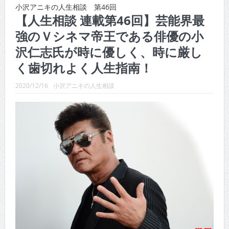
CINEMA×STYLE 289号
小沢アニキの人生相談 第46回
【人生相談 連載第46回】芸能界最
CINEMA×STYLE 288号
強のＶシネマ帝王である俳優の小
CINEMA×STYLE 287号
沢仁志氏が時に優しく、時に厳し
CINEMA×STYLE 286号
く歯切れよく人生指南！
CINEMA×STYLE 285号
2020/12/16
小沢アニキの人生相談
CINEMA×STYLE 294号