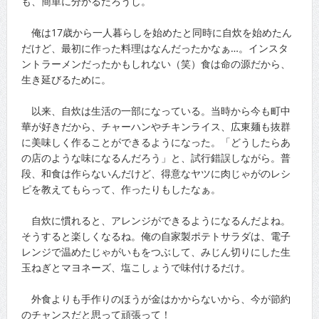
も、簡単に分かるだろうし。
俺は17歳から一人暮らしを始めたと同時に自炊を始めたん
だけど、最初に作った料理はなんだったかなぁ…。インスタ
ントラーメンだったかもしれない（笑）食は命の源だから、
生き延びるために。
以来、自炊は生活の一部になっている。当時から今も町中
華が好きだから、チャーハンやチキンライス、広東麺も抜群
に美味しく作ることができるようになった。「どうしたらあ
の店のような味になるんだろう」と、試行錯誤しながら。普
段、和食は作らないんだけど、得意なヤツに肉じゃがのレシ
ピを教えてもらって、作ったりもしたなぁ。
自炊に慣れると、アレンジができるようになるんだよね。
そうすると楽しくなるね。俺の自家製ポテトサラダは、電子
レンジで温めたじゃがいもをつぶして、みじん切りにした生
玉ねぎとマヨネーズ、塩こしょうで味付けるだけ。
外食よりも手作りのほうが金はかからないから、今が節約
のチャンスだと思って頑張って！