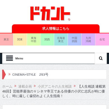
求人情報はこちら
東海
北海道
中国
九州
東京
関東
関西
在宅
中部
東北
四国
沖縄
Menu
CINEMA×STYLE 293号
CINEMA×STYLE 292号
ホーム
連載企画
小沢アニキの人生相談
【人生相談 連載第
46回】芸能界最強のＶシネマ帝王である俳優の小沢仁志氏が時に優
CINEMA×STYLE 291号
しく、時に厳しく歯切れよく人生指南！
CINEMA×STYLE 290号