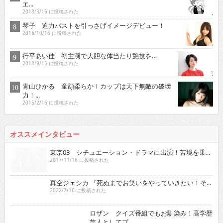
エ...
2018/3/16 に投稿された
琴子 迫力バストを引っさげイメージデビュー！
2015/10/16 に投稿された
行平あい佳 初主演で大胆な体当たり艶技を…
2018/9/15 に投稿された
青山ひかる 童顔柔らかＩカップは天下無敵の破壊
力！...
2015/2/16 に投稿された
オススメインタビュー
東京03 シチュエーション・ドラマに出演！苦境を乗...
2017/11/16 に投稿された
真空ジェシカ 『死ぬまでお笑いをやっていきたい！そ...
2022/7/16 に投稿された
ロザン クイズ番組でもお馴染み！高学歴芸人として
ブ...