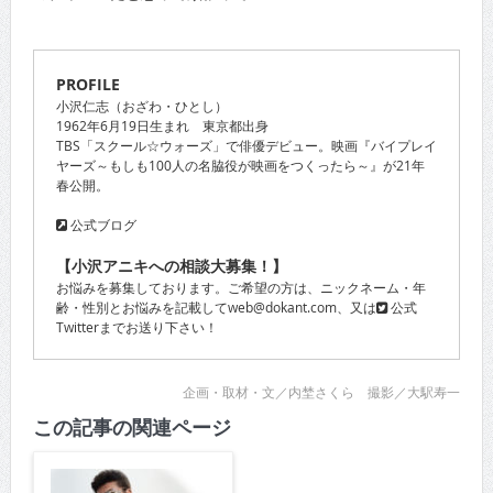
PROFILE
小沢仁志（おざわ・ひとし）
1962年6月19日生まれ 東京都出身
TBS「スクール☆ウォーズ」で俳優デビュー。映画『バイプレイ
ヤーズ～もしも100人の名脇役が映画をつくったら～』が21年
春公開。
公式ブログ
【小沢アニキへの相談大募集！】
お悩みを募集しております。ご希望の方は、ニックネーム・年
齢・性別とお悩みを記載してweb@dokant.com、又は
公式
Twitter
までお送り下さい！
企画・取材・文／内埜さくら 撮影／大駅寿一
この記事の関連ページ