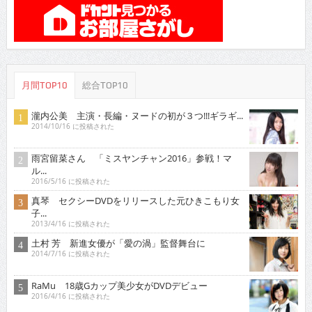
月間TOP10
総合TOP10
瀧内公美 主演・長編・ヌードの初が３つ!!!ギラギ...
2014/10/16 に投稿された
雨宮留菜さん 「ミスヤンチャン2016」参戦！マ
ル...
2016/5/16 に投稿された
真琴 セクシーDVDをリリースした元ひきこもり女
子...
2013/4/16 に投稿された
土村 芳 新進女優が「愛の渦」監督舞台に
2014/7/16 に投稿された
RaMu 18歳Gカップ美少女がDVDデビュー
2016/4/16 に投稿された