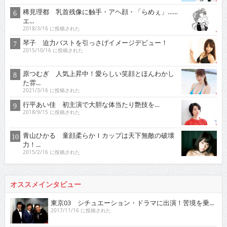
稀見理都 乳首残像に触手・アヘ顔・「らめぇ」……
エ...
2018/3/16 に投稿された
琴子 迫力バストを引っさげイメージデビュー！
2015/10/16 に投稿された
原つむぎ 人気上昇中！愛らしい笑顔とほんわかし
た雰...
2021/3/16 に投稿された
行平あい佳 初主演で大胆な体当たり艶技を…
2018/9/15 に投稿された
青山ひかる 童顔柔らかＩカップは天下無敵の破壊
力！...
2015/2/16 に投稿された
オススメインタビュー
東京03 シチュエーション・ドラマに出演！苦境を乗...
2017/11/16 に投稿された