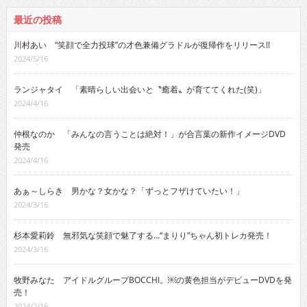
最近の投稿
川村あい “笑顔で全力投球”の才色兼備グラドルが復帰作をリリース!!
2024/5/16
ランジャタイ 「素晴らしい出会いと〝癒着〟が育ててくれた(笑)」
2024/4/16
仲根なのか 「みんなの言うことは絶対！」が合言葉の新作イメージDVD
発売
2024/4/16
あぁ～しらき 男かな？女かな？「ずっとフザけていたい！」
2024/3/16
杉本愛莉鈴 無邪気な笑顔で魅了する…“まりり”ちゃん初トレカ発売！
2024/3/16
牧野みなた アイドルグループBOCCHI。￼の黄色担当がデビューDVDを発
売！
2024/2/16