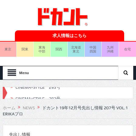
求人情報はこちら
東海
北海道
中国
九州
東京
関東
関西
在宅
中部
東北
四国
沖縄
Menu
CINEMA×STYLE 292号
CINEMA×STYLE 291号
ホーム
NEWS
ドカント19年12月号先出し情報 207号 VOL.1
ERIKAプロ
CINEMA×STYLE 290号
CINEMA×STYLE 289号
先出し情報