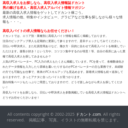
高収入求人をお探しなら、高収入求人情報誌ドカント
男の稼げる求人・高収入求人アルバイト情報マガジン
最新の高収入求人情報をゲットしてドカント稼ごう。
求人情報の他、特集やインタビュー、グラビアなど仕事を探しながら様々な情
報も・・・。
高収入バイトの求人情報ならお任せください！
ドカントでは、エリア別・業種別に高収入バイト情報を幅広く掲載しております。
注目のピックアップ求人も定期的に更新して参りますので、是非チェックしてみてください。
日払いや即決求人、また社員登用ありなど、働き方・目的に合わせて高収入バイトを検索してい
ただけます。接客が好き！という方や、コツコツ集中するのが得意！等、自分の長所にあった業
種で高収入求人を探してみませんか？
人気のPCオペレーター、PC入力の求人もたくさん掲載しています。PCを使って、各種数値化さ
れたデータ情報を入力したり原稿を書いたりするのがPCオペレーターの主な業務です。未経験
の方でも可能なお仕事で、将来のPCスキルアップも見込めます。新着求人情報も続々追加して
おりますので、きっとアナタに合ったバイトが見つかります。
面白特集ページもたっぷりご用意しておりますので、どうぞ楽しみながら求人を探してくださ
い！
高収入バイトをお探しなら、日払いや即決求人を多数掲載している高収入求人情報誌ドカントへ
どうぞお任せくださいませ！
All contents copyright © 2002-2025
ドカント.com
. All rights
reserved. 掲載記事、写真、イラストの無断転載を禁じます。