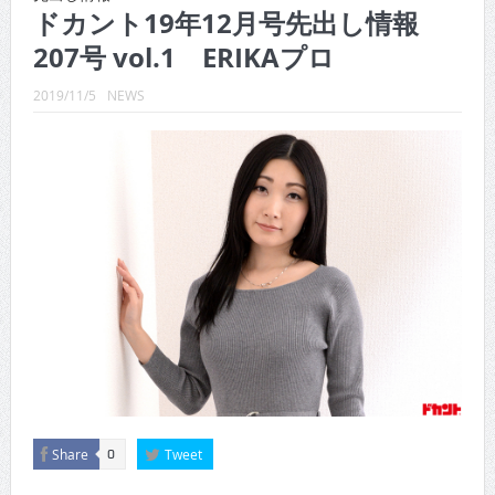
CINEMA×STYLE 288号
ドカント19年12月号先出し情報
207号 vol.1 ERIKAプロ
CINEMA×STYLE 287号
CINEMA×STYLE 286号
2019/11/5
NEWS
CINEMA×STYLE 285号
CINEMA×STYLE 294号
CINEMA×STYLE 293号
Share
Tweet
0