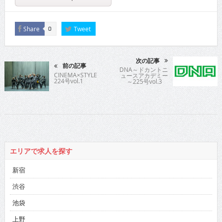
Share
Tweet
0
次の記事
前の記事
DNA～ドカントニ
CINEMA×STYLE
ュースアカデミー
224号vol.1
～225号vol.3
エリアで求人を探す
新宿
渋谷
池袋
上野