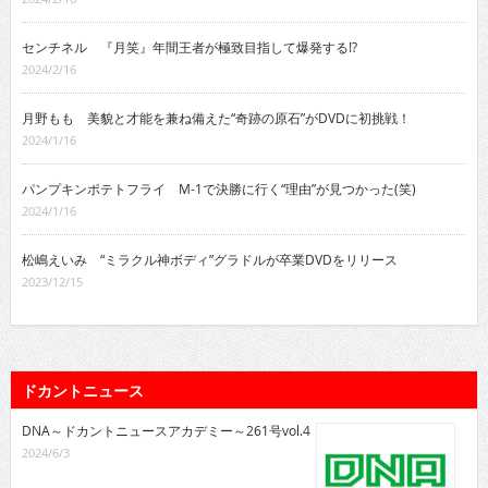
センチネル 『月笑』年間王者が極致目指して爆発する!?
2024/2/16
月野もも 美貌と才能を兼ね備えた“奇跡の原石”がDVDに初挑戦！
2024/1/16
パンプキンポテトフライ M-1で決勝に行く“理由”が見つかった(笑)
2024/1/16
松嶋えいみ “ミラクル神ボディ”グラドルが卒業DVDをリリース
2023/12/15
ドカントニュース
DNA～ドカントニュースアカデミー～261号vol.4
2024/6/3