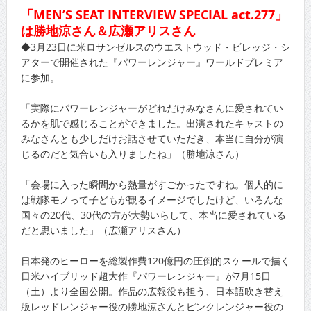
「MEN’S SEAT INTERVIEW SPECIAL act.277」
は勝地涼さん＆広瀬アリスさん
◆3月23日に米ロサンゼルスのウエストウッド・ビレッジ・シ
アターで開催された『パワーレンジャー』ワールドプレミア
に参加。
「実際にパワーレンジャーがどれだけみなさんに愛されてい
るかを肌で感じることができました。出演されたキャストの
みなさんとも少しだけお話させていただき、本当に自分が演
じるのだと気合いも入りましたね」（勝地涼さん）
「会場に入った瞬間から熱量がすごかったですね。個人的に
は戦隊モノって子どもが観るイメージでしたけど、いろんな
国々の20代、30代の方が大勢いらして、本当に愛されている
だと思いました」（広瀬アリスさん）
日本発のヒーローを総製作費120億円の圧倒的スケールで描く
日米ハイブリッド超大作『パワーレンジャー』が7月15日
（土）より全国公開。作品の広報役も担う、日本語吹き替え
版レッドレンジャー役の勝地涼さんとピンクレンジャー役の