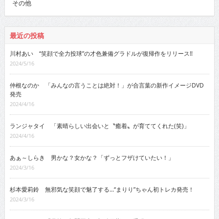
その他
最近の投稿
川村あい “笑顔で全力投球”の才色兼備グラドルが復帰作をリリース!!
2024/5/16
仲根なのか 「みんなの言うことは絶対！」が合言葉の新作イメージDVD
発売
2024/4/16
ランジャタイ 「素晴らしい出会いと〝癒着〟が育ててくれた(笑)」
2024/4/16
あぁ～しらき 男かな？女かな？「ずっとフザけていたい！」
2024/3/16
杉本愛莉鈴 無邪気な笑顔で魅了する…“まりり”ちゃん初トレカ発売！
2024/3/16