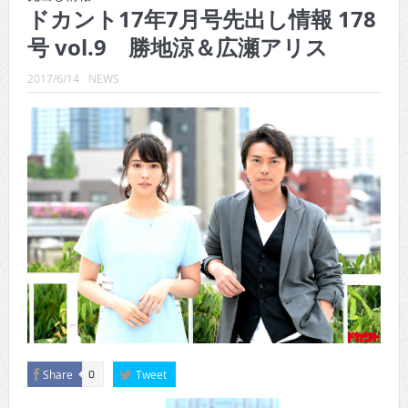
CINEMA×STYLE 289号
ドカント17年7月号先出し情報 178
号 vol.9 勝地涼＆広瀬アリス
CINEMA×STYLE 288号
CINEMA×STYLE 287号
2017/6/14
NEWS
CINEMA×STYLE 286号
CINEMA×STYLE 285号
CINEMA×STYLE 294号
Share
Tweet
0