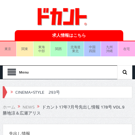
求人情報はこちら
東海
北海道
中国
九州
東京
関東
関西
在宅
中部
東北
四国
沖縄
Menu
CINEMA×STYLE 293号
CINEMA×STYLE 292号
ホーム
NEWS
ドカント17年7月号先出し情報 178号 VOL.9
勝地涼＆広瀬アリス
CINEMA×STYLE 291号
CINEMA×STYLE 290号
先出し情報