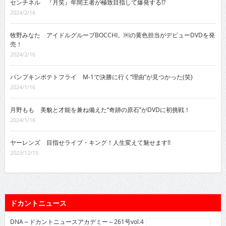
センチネル 『月笑』年間王者が極致目指して爆発する!?
2024/2/16
牧野みなた アイドルグループBOCCHI。￼の黄色担当がデビューDVDを発
売！
2024/2/16
パンプキンポテトフライ M-1で決勝に行く“理由”が見つかった(笑)
2024/1/16
月野もも 美貌と才能を兼ね備えた“奇跡の原石”がDVDに初挑戦！
2024/1/16
ヤーレンズ 目指せライブ・キング！人生変えて魅せます!!
2023/12/15
ドカントニュース
DNA～ドカントニュースアカデミー～261号vol.4