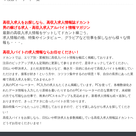
高収入求人をお探しなら、高収入求人情報誌ドカント
男の稼げる求人・高収入求人アルバイト情報マガジン
最新の高収入求人情報をゲットしてドカント稼ごう。
求人情報の他、特集やインタビュー、グラビアなど仕事を探しながら様々な情
報も・・・。
高収入バイトの求人情報ならお任せください！
ドカントでは、エリア別・業種別に高収入バイト情報を幅広く掲載しております。
注目のピックアップ求人も定期的に更新して参りますので、是非チェックしてみてください。
日払いや即決求人、また社員登用ありなど、働き方・目的に合わせて高収入バイトを検索してい
ただけます。接客が好き！という方や、コツコツ集中するのが得意！等、自分の長所にあった業
種で高収入求人を探してみませんか？
人気のPCオペレーター、PC入力の求人もたくさん掲載しています。PCを使って、各種数値化さ
れたデータ情報を入力したり原稿を書いたりするのがPCオペレーターの主な業務です。未経験
の方でも可能なお仕事で、将来のPCスキルアップも見込めます。新着求人情報も続々追加して
おりますので、きっとアナタに合ったバイトが見つかります。
面白特集ページもたっぷりご用意しておりますので、どうぞ楽しみながら求人を探してくださ
い！
高収入バイトをお探しなら、日払いや即決求人を多数掲載している高収入求人情報誌ドカントへ
どうぞお任せくださいませ！