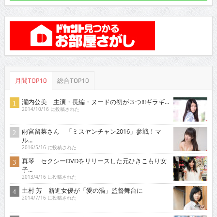
月間TOP10
総合TOP10
瀧内公美 主演・長編・ヌードの初が３つ!!!ギラギ...
2014/10/16 に投稿された
雨宮留菜さん 「ミスヤンチャン2016」参戦！マ
ル...
2016/5/16 に投稿された
真琴 セクシーDVDをリリースした元ひきこもり女
子...
2013/4/16 に投稿された
土村 芳 新進女優が「愛の渦」監督舞台に
2014/7/16 に投稿された