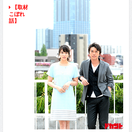
【取材
こぼれ
話】