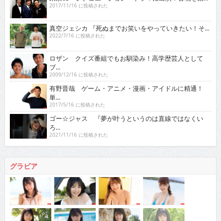
2017/11/16 に投稿された
真空ジェシカ 『死ぬまでお笑いをやっていきたい！そ...
2022/7/16 に投稿された
ロザン クイズ番組でもお馴染み！高学歴芸人として
ブ...
2009/12/16 に投稿された
有野晋哉 ゲーム・アニメ・漫画・アイドルに精通！
単...
2017/5/16 に投稿された
ゴー☆ジャス 『夢が叶うというのは直線ではなくい
ろ...
2021/11/16 に投稿された
グラビア