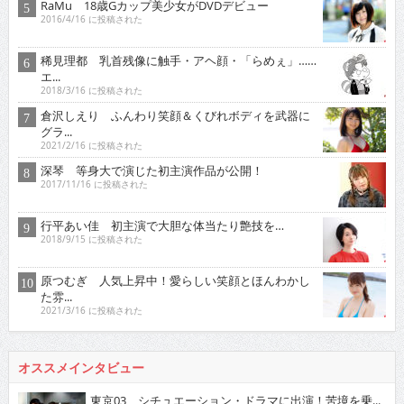
RaMu 18歳Gカップ美少女がDVDデビュー
2016/4/16 に投稿された
稀見理都 乳首残像に触手・アヘ顔・「らめぇ」……
エ...
2018/3/16 に投稿された
倉沢しえり ふんわり笑顔＆くびれボディを武器に
グラ...
2021/2/16 に投稿された
深琴 等身大で演じた初主演作品が公開！
2017/11/16 に投稿された
行平あい佳 初主演で大胆な体当たり艶技を…
2018/9/15 に投稿された
原つむぎ 人気上昇中！愛らしい笑顔とほんわかし
た雰...
2021/3/16 に投稿された
オススメインタビュー
東京03 シチュエーション・ドラマに出演！苦境を乗...