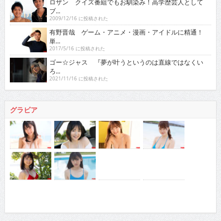
ロザン クイズ番組でもお馴染み！高学歴芸人として
ブ...
2009/12/16 に投稿された
有野晋哉 ゲーム・アニメ・漫画・アイドルに精通！
単...
2017/5/16 に投稿された
ゴー☆ジャス 『夢が叶うというのは直線ではなくい
ろ...
2021/11/16 に投稿された
グラビア