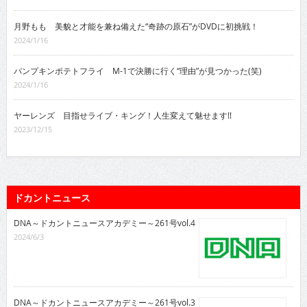
月野もも 美貌と才能を兼ね備えた“奇跡の原石”がDVDに初挑戦！
2024/1/16
パンプキンポテトフライ M-1で決勝に行く“理由”が見つかった(笑)
2024/1/16
ヤーレンズ 目指せライブ・キング！人生変えて魅せます!!
2023/12/15
ドカントニュース
DNA～ドカントニュースアカデミー～261号vol.4
2024/6/3
DNA～ドカントニュースアカデミー～261号vol.3