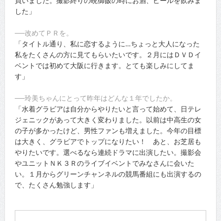
買いました。撮影終りの晩御飯の時にお酒、ビールを飲みま
した」
──改めてＰＲを。
「タイトル通り、私に恋するように…ちょっと大人になった
私をたくさんの方に見てもらいたいです。２月にはＤＶＤイ
ベントでは初めて大阪に行きます。とても楽しみにしてま
す」
──玲美ちゃんにとって昨年はどんな１年でしたか。
「水着グラビアは自分からやりたいと言って始めて、日テレ
ジェニックがあって大きく変わりました。以前は中高生の女
の子が多かったけど、男性ファンも増えました。今年の目標
は大きく、グラビアでトップになりたい！ あと、お芝居も
やりたいです。選べるなら連続ドラマに出演したい。撮影会
やユニットＮＫ３Ｒのライブイベントでみなさんに会いた
い。１月からグリーンチャンネルの競馬番組にも出演するの
で、たくさん勉強します」