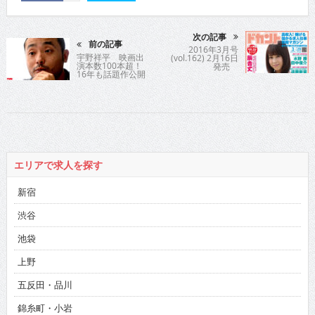
次の記事
前の記事
2016年3月号
宇野祥平 映画出
(vol.162) 2月16日
演本数100本超！
発売
16年も話題作公開
が目白押しの“若き
バイプレイヤーの
雄”が引っ張りだこ
の訳を紐解く
エリアで求人を探す
新宿
渋谷
池袋
上野
五反田・品川
錦糸町・小岩