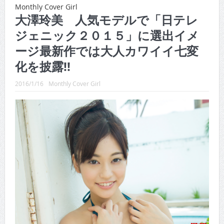
CINEMA×STYLE 289号
Monthly Cover Girl
大澤玲美 人気モデルで「日テレ
CINEMA×STYLE 288号
ジェニック２０１５」に選出イメ
CINEMA×STYLE 287号
ージ最新作では大人カワイイ七変
CINEMA×STYLE 286号
化を披露!!
CINEMA×STYLE 285号
2016/1/16
Monthly Cover Girl
CINEMA×STYLE 294号