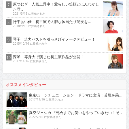
原つむぎ 人気上昇中！愛らしい笑顔とほんわかし
た雰...
2021/3/16 に投稿された
行平あい佳 初主演で大胆な体当たり艶技を…
2018/9/15 に投稿された
琴子 迫力バストを引っさげイメージデビュー！
2015/10/16 に投稿された
深琴 等身大で演じた初主演作品が公開！
2017/11/16 に投稿された
オススメインタビュー
東京03 シチュエーション・ドラマに出演！苦境を乗...
2017/11/16 に投稿された
真空ジェシカ 『死ぬまでお笑いをやっていきたい！そ...
2022/7/16 に投稿された