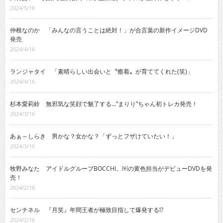
2024/5/16
仲根なのか 「みんなの言うことは絶対！」が合言葉の新作イメージDVD
発売
2024/4/16
ランジャタイ 「素晴らしい出会いと〝癒着〟が育ててくれた(笑)」
2024/4/16
杉本愛莉鈴 無邪気な笑顔で魅了する…“まりり”ちゃん初トレカ発売！
2024/3/16
あぁ～しらき 男かな？女かな？「ずっとフザけていたい！」
2024/3/16
牧野みなた アイドルグループBOCCHI。￼の黄色担当がデビューDVDを発
売！
2024/2/16
センチネル 『月笑』年間王者が極致目指して爆発する!?
2024/2/16