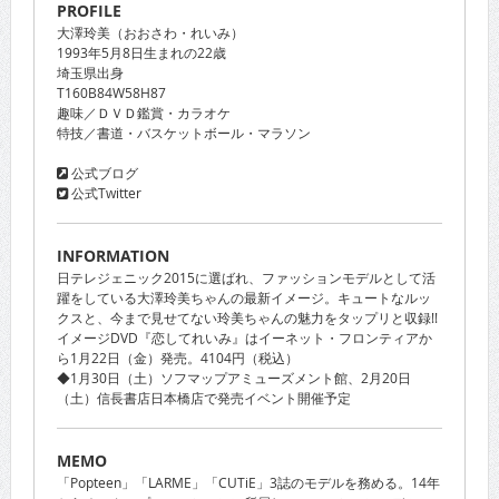
PROFILE
大澤玲美（おおさわ・れいみ）
1993年5月8日生まれの22歳
埼玉県出身
T160B84W58H87
趣味／ＤＶＤ鑑賞・カラオケ
特技／書道・バスケットボール・マラソン
公式ブログ
公式Twitter
INFORMATION
日テレジェニック2015に選ばれ、ファッションモデルとして活
躍をしている大澤玲美ちゃんの最新イメージ。キュートなルッ
クスと、今まで見せてない玲美ちゃんの魅力をタップリと収録!!
イメージDVD『恋してれいみ』はイーネット・フロンティアか
ら1月22日（金）発売。4104円（税込）
◆1月30日（土）ソフマップアミューズメント館、2月20日
（土）信長書店日本橋店で発売イベント開催予定
MEMO
「Popteen」「LARME」「CUTiE」3誌のモデルを務める。14年