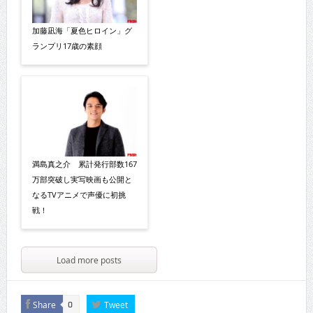
加藤凪海「夏色ヒロイン」グ
ランプリ17歳の素顔
満島真之介 累計発行部数167
万部突破し実写映画も公開と
なるTVアニメで声優に初挑
戦！
Load more posts
Share
Tweet
0