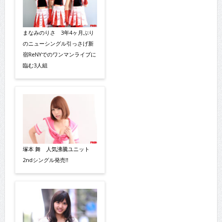
まなみのりさ 3年4ヶ月ぶり
のニューシングル引っさげ新
宿ReNYでのワンマンライブに
臨む3人組
塚本 舞 人気沸騰ユニット
2ndシングル発売!!