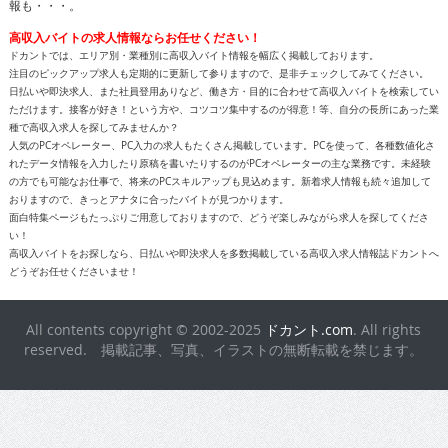
報も・・・。
高収入バイトの求人情報ならお任せください！
ドカントでは、エリア別・業種別に高収入バイト情報を幅広く掲載しております。
注目のピックアップ求人も定期的に更新して参りますので、是非チェックしてみてください。
日払いや即決求人、また社員登用ありなど、働き方・目的に合わせて高収入バイトを検索してい
ただけます。接客が好き！という方や、コツコツ集中するのが得意！等、自分の長所にあった業
種で高収入求人を探してみませんか？
人気のPCオペレーター、PC入力の求人もたくさん掲載しています。PCを使って、各種数値化さ
れたデータ情報を入力したり原稿を書いたりするのがPCオペレーターの主な業務です。未経験
の方でも可能なお仕事で、将来のPCスキルアップも見込めます。新着求人情報も続々追加して
おりますので、きっとアナタに合ったバイトが見つかります。
面白特集ページもたっぷりご用意しておりますので、どうぞ楽しみながら求人を探してくださ
い！
高収入バイトをお探しなら、日払いや即決求人を多数掲載している高収入求人情報誌ドカントへ
どうぞお任せくださいませ！
All contents copyright © 2002-2025
ドカント.com
. All rights
reserved. 掲載記事、写真、イラストの無断転載を禁じます。