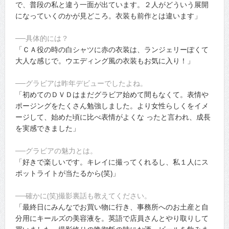
で、普段の私と違う一面が出ています。２人がどういう展開
になっていくのかが見どころ。衣装も前作とは違います」
──具体的には？
「ＣＡ役の時の白シャツに赤の衣装は、ランジェリーぽくて
大人な感じで。ウエディング風の衣装もお気に入り！」
──グラビアは昨年デビューでしたよね。
「初めてのＤＶＤはまだグラビア始めて間もなくて。表情や
ポージングをたくさん勉強しました。より女性らしくをイメ
ージして、始めた頃に比べ表情がよくな ったと言われ、成長
を実感できました」
──グラビアの魅力とは。
「好きで楽しいです。キレイに撮ってくれるし、私１人にス
ポットライトが当たるから(笑)」
──確かに(笑)撮影裏話も教えてください。
「最終日にみんなでお買い物に行き、事務所へのお土産と自
分用にキールズの美容液を。英語で店員さんとやり取りして