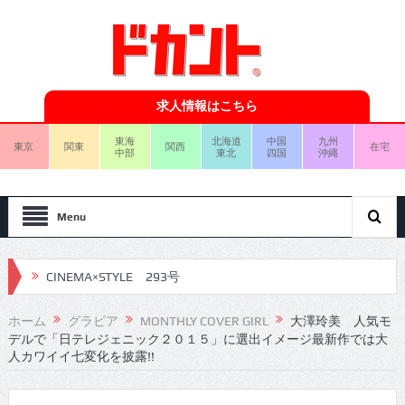
求人情報はこちら
東海
北海道
中国
九州
東京
関東
関西
在宅
中部
東北
四国
沖縄
Menu
CINEMA×STYLE 293号
CINEMA×STYLE 292号
ホーム
グラビア
MONTHLY COVER GIRL
大澤玲美 人気モ
デルで「日テレジェニック２０１５」に選出イメージ最新作では大
CINEMA×STYLE 291号
人カワイイ七変化を披露!!
CINEMA×STYLE 290号