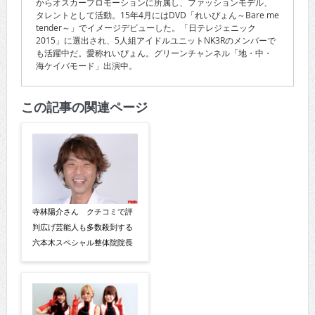
からオスカープロモーションに所属し、ファッションモデル、
タレントとして活動。15年4月にはDVD「れいぴょん～Bare me
tender～」でイメージデビューした。「日テレジェニック
2015」に選出され、5人組アイドルユニットNK3Rのメンバーで
も活躍中だ。愛称れいぴょん。グリーンチャンネル「地・中・
海ケイバモード」出演中。
この記事の関連ページ
寺林陽介さん クチコミで評
判広げ芸能人も多数殺到する
六本木スペシャル整体院院長