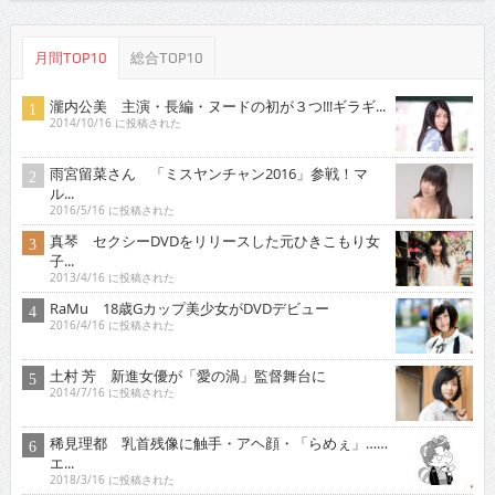
月間TOP10
総合TOP10
瀧内公美 主演・長編・ヌードの初が３つ!!!ギラギ...
2014/10/16 に投稿された
雨宮留菜さん 「ミスヤンチャン2016」参戦！マ
ル...
2016/5/16 に投稿された
真琴 セクシーDVDをリリースした元ひきこもり女
子...
2013/4/16 に投稿された
RaMu 18歳Gカップ美少女がDVDデビュー
2016/4/16 に投稿された
土村 芳 新進女優が「愛の渦」監督舞台に
2014/7/16 に投稿された
稀見理都 乳首残像に触手・アヘ顔・「らめぇ」……
エ...
2018/3/16 に投稿された