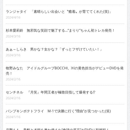
ランジャタイ 「素晴らしい出会いと〝癒着〟が育ててくれた(笑)」
2024/4/16
杉本愛莉鈴 無邪気な笑顔で魅了する…“まりり”ちゃん初トレカ発売！
2024/3/16
あぁ～しらき 男かな？女かな？「ずっとフザけていたい！」
2024/3/16
牧野みなた アイドルグループBOCCHI。￼の黄色担当がデビューDVDを発
売！
2024/2/16
センチネル 『月笑』年間王者が極致目指して爆発する!?
2024/2/16
パンプキンポテトフライ M-1で決勝に行く“理由”が見つかった(笑)
2024/1/16
月野もも 美貌と才能を兼ね備えた“奇跡の原石”がDVDに初挑戦！