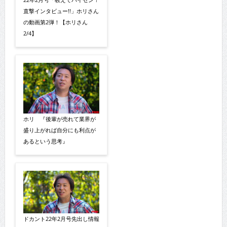
直撃インタビュー!!」ホリさん
の動画第2弾！【ホリさん
2/4】
ホリ 『後輩が売れて業界が
盛り上がれば自分にも利点が
あるという思考』
ドカント22年2月号先出し情報