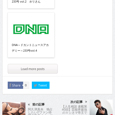
233号 vol.2 ホリさん
DNA～ドカントニュースアカ
デミー～233号vol.4
Load more posts
Share
Tweet
0
次の記事
前の記事
【人生相談 連載第
阿久津真央 独占
40回】芸能界最強
したい!?ファン待
のＶシネマ帝王で