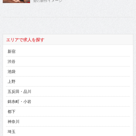
望の新作イメージ
ある俳優の小沢仁
発売
志氏が時に優し
く、時に厳しく歯
切れよく人生指
南！
エリアで求人を探す
新宿
渋谷
池袋
上野
五反田・品川
錦糸町・小岩
都下
神奈川
埼玉