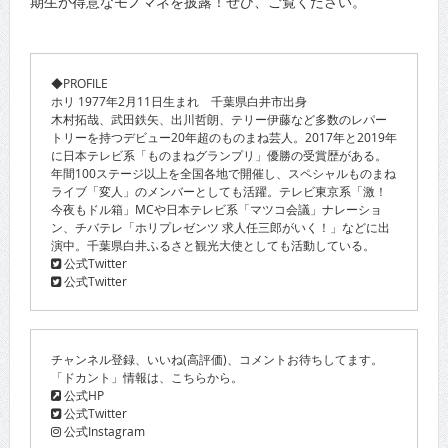
期生が得意なモノマネを披露！ぜひ、ご覧ください。
◆PROFILE
ホリ 1977年2月11日生まれ 千葉県白井市出身
木村拓哉、武田鉄矢、出川哲朗、テリー伊藤など多数のレパー
トリーを持つデビュー20年超のものまね芸人。2017年と2019年
に日本テレビ系「ものまねグランプリ」優勝の受賞歴がある。
年間100ステージ以上を全国各地で開催し、スペシャルものまね
ライブ「変人」のメンバーとしても活躍。テレビ東京系「激！
今夜もドル箱」MCや日本テレビ系「マツコ会議」ナレーショ
ン、チバテレ「ホリプレゼンツ 求人任三郎がいく！」などに出
演中。千葉県白井ふるさと観光大使としても活動している。
公式Twitter
公式Twitter
チャンネル登録、いいね(高評価)、コメントお待ちしてます。
「ドカント」情報は、こちらから。
公式HP
公式Twitter
公式Instagram