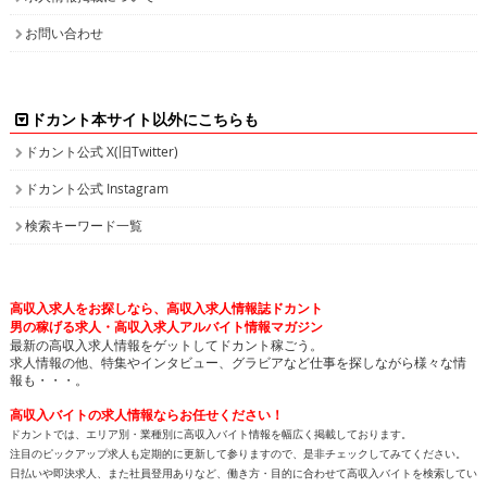
お問い合わせ
ドカント本サイト以外にこちらも
ドカント公式 X(旧Twitter)
ドカント公式 Instagram
検索キーワード一覧
高収入求人をお探しなら、高収入求人情報誌ドカント
男の稼げる求人・高収入求人アルバイト情報マガジン
最新の高収入求人情報をゲットしてドカント稼ごう。
求人情報の他、特集やインタビュー、グラビアなど仕事を探しながら様々な情
報も・・・。
高収入バイトの求人情報ならお任せください！
ドカントでは、エリア別・業種別に高収入バイト情報を幅広く掲載しております。
注目のピックアップ求人も定期的に更新して参りますので、是非チェックしてみてください。
日払いや即決求人、また社員登用ありなど、働き方・目的に合わせて高収入バイトを検索してい