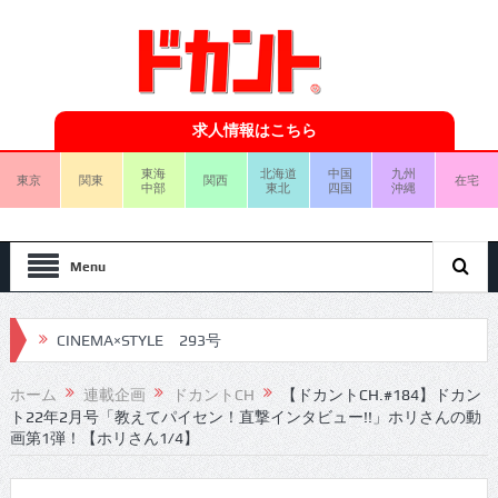
求人情報はこちら
東海
北海道
中国
九州
東京
関東
関西
在宅
中部
東北
四国
沖縄
Menu
CINEMA×STYLE 293号
CINEMA×STYLE 292号
ホーム
連載企画
ドカントCH
【ドカントCH.#184】ドカン
ト22年2月号「教えてパイセン！直撃インタビュー!!」ホリさんの動
CINEMA×STYLE 291号
画第1弾！【ホリさん1/4】
CINEMA×STYLE 290号