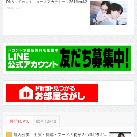
DNA～ドカントニュースアカデミー～261号vol.2
2024/5/20
月間TOP10
総合TOP10
瀧内公美 主演・長編・ヌードの初が３つ!!!ギラギ...