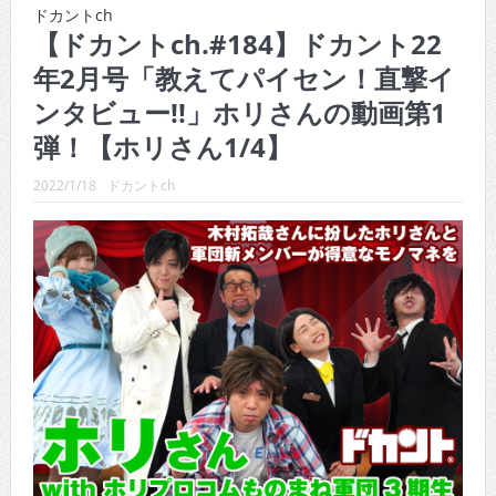
CINEMA×STYLE 289号
ドカントch
【ドカントch.#184】ドカント22
CINEMA×STYLE 288号
年2月号「教えてパイセン！直撃イ
CINEMA×STYLE 287号
ンタビュー!!」ホリさんの動画第1
CINEMA×STYLE 286号
弾！【ホリさん1/4】
CINEMA×STYLE 285号
2022/1/18
ドカントch
CINEMA×STYLE 294号