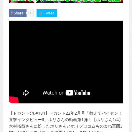
Share
Tweet
0
【ドカントch.#184】ドカント22年2月号「教えてパイセン！
直撃インタビュー!!」ホリさんの動画第1弾！【ホリさん1/4】
木村拓哉さんに扮したホリさんとホリプロコムものまね軍団3