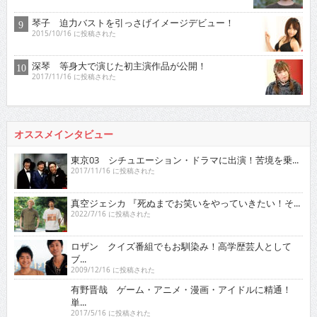
琴子 迫力バストを引っさげイメージデビュー！
2015/10/16 に投稿された
深琴 等身大で演じた初主演作品が公開！
2017/11/16 に投稿された
オススメインタビュー
東京03 シチュエーション・ドラマに出演！苦境を乗...
2017/11/16 に投稿された
真空ジェシカ 『死ぬまでお笑いをやっていきたい！そ...
2022/7/16 に投稿された
ロザン クイズ番組でもお馴染み！高学歴芸人として
ブ...
2009/12/16 に投稿された
有野晋哉 ゲーム・アニメ・漫画・アイドルに精通！
単...
2017/5/16 に投稿された