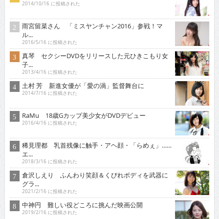
2014/10/16 に投稿された
雨宮留菜さん 「ミスヤンチャン2016」参戦！マ
ル...
2016/5/16 に投稿された
真琴 セクシーDVDをリリースした元ひきこもり女
子...
2013/4/16 に投稿された
土村 芳 新進女優が「愛の渦」監督舞台に
2014/7/16 に投稿された
RaMu 18歳Gカップ美少女がDVDデビュー
2016/4/16 に投稿された
稀見理都 乳首残像に触手・アヘ顔・「らめぇ」……
エ...
2018/3/16 に投稿された
倉沢しえり ふんわり笑顔＆くびれボディを武器に
グラ...
2021/2/16 に投稿された
中神円 難しい役どころに挑んだ映画公開
2019/2/16 に投稿された