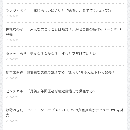
ランジャタイ 「素晴らしい出会いと〝癒着〟が育ててくれた(笑)」
2024/4/16
仲根なのか 「みんなの言うことは絶対！」が合言葉の新作イメージDVD
発売
2024/4/16
あぁ～しらき 男かな？女かな？「ずっとフザけていたい！」
2024/3/16
杉本愛莉鈴 無邪気な笑顔で魅了する…“まりり”ちゃん初トレカ発売！
2024/3/16
センチネル 『月笑』年間王者が極致目指して爆発する!?
2024/2/16
牧野みなた アイドルグループBOCCHI。￼の黄色担当がデビューDVDを発
売！
2024/2/16