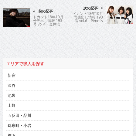
次の記事
前の記事
ドカント18年10月
ドカント18年10月
号先出し情報 193
号先出し情報 193
号 vol.6 Pimm’s
号 vol.4 金井浩
人
エリアで求人を探す
新宿
渋谷
池袋
上野
五反田・品川
錦糸町・小岩
都下