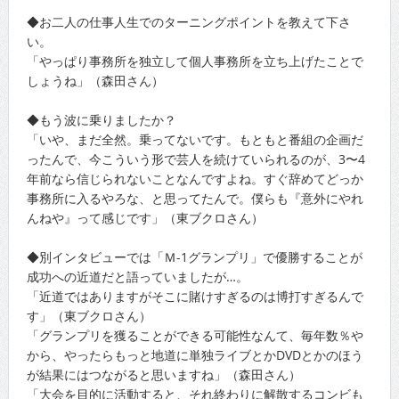
◆お二人の仕事人生でのターニングポイントを教えて下さ
い。
「やっぱり事務所を独立して個人事務所を立ち上げたことで
しょうね」（森田さん）
◆もう波に乗りましたか？
「いや、まだ全然。乗ってないです。もともと番組の企画だ
ったんで、今こういう形で芸人を続けていられるのが、3〜4
年前なら信じられないことなんですよね。すぐ辞めてどっか
事務所に入るやろな、と思ってたんで。僕らも『意外にやれ
んねや』って感じです」（東ブクロさん）
◆別インタビューでは「Ｍ-1グランプリ」で優勝することが
成功への近道だと語っていましたが…。
「近道ではありますがそこに賭けすぎるのは博打すぎるんで
す」（東ブクロさん）
「グランプリを獲ることができる可能性なんて、毎年数％や
から、やったらもっと地道に単独ライブとかDVDとかのほう
が結果にはつながると思いますね」（森田さん）
「大会を目的に活動すると、それ終わりに解散するコンビも