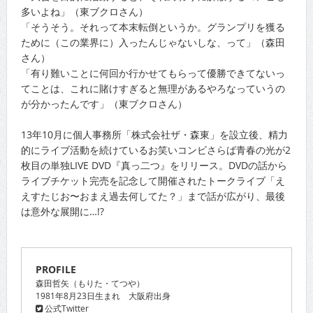
多いよね」（東ブクロさん）
「そうそう。それって本末転倒というか。グランプリを獲る
ために（この業界に）入ったんじゃないしな、って」（森田
さん）
「有り難いことに何回か行かせてもらって優勝できてないっ
てことは、これに賭けすぎると無理があるやろなっていうの
が分かったんです」（東ブクロさん）
13年10月に個人事務所「株式会社ザ・森東」を設立後、精力
的にライブ活動を続けているお笑いコンビさらば青春の光が2
枚目の単独LIVE DVD『真っ二つ』をリリース。DVDの話から
ライブチケット完売を記念して開催されたトークライブ「え
えすたじお〜おまえ過去何してた？」まで話が広がり、最後
は意外な展開に…!?
PROFILE
森田哲矢（もりた・てつや）
1981年8月23日生まれ 大阪府出身
公式Twitter