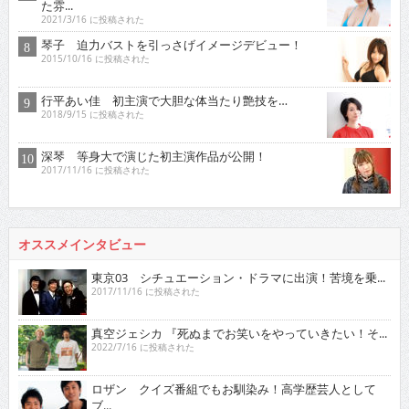
た雰...
2021/3/16 に投稿された
琴子 迫力バストを引っさげイメージデビュー！
2015/10/16 に投稿された
行平あい佳 初主演で大胆な体当たり艶技を…
2018/9/15 に投稿された
深琴 等身大で演じた初主演作品が公開！
2017/11/16 に投稿された
オススメインタビュー
東京03 シチュエーション・ドラマに出演！苦境を乗...
2017/11/16 に投稿された
真空ジェシカ 『死ぬまでお笑いをやっていきたい！そ...
2022/7/16 に投稿された
ロザン クイズ番組でもお馴染み！高学歴芸人として
ブ...