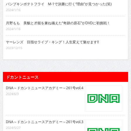
パンプキンポテトフライ M-1で決勝に行く“理由”が見つかった(笑)
2024/1/16
月野もも 美貌と才能を兼ね備えた“奇跡の原石”がDVDに初挑戦！
2024/1/16
ヤーレンズ 目指せライブ・キング！人生変えて魅せます!!
2023/12/15
ドカントニュース
DNA～ドカントニュースアカデミー～261号vol.4
2024/6/3
DNA～ドカントニュースアカデミー～261号vol.3
2024/5/27