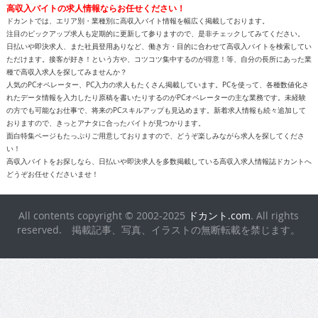
高収入バイトの求人情報ならお任せください！
ドカントでは、エリア別・業種別に高収入バイト情報を幅広く掲載しております。
注目のピックアップ求人も定期的に更新して参りますので、是非チェックしてみてください。
日払いや即決求人、また社員登用ありなど、働き方・目的に合わせて高収入バイトを検索してい
ただけます。接客が好き！という方や、コツコツ集中するのが得意！等、自分の長所にあった業
種で高収入求人を探してみませんか？
人気のPCオペレーター、PC入力の求人もたくさん掲載しています。PCを使って、各種数値化さ
れたデータ情報を入力したり原稿を書いたりするのがPCオペレーターの主な業務です。未経験
の方でも可能なお仕事で、将来のPCスキルアップも見込めます。新着求人情報も続々追加して
おりますので、きっとアナタに合ったバイトが見つかります。
面白特集ページもたっぷりご用意しておりますので、どうぞ楽しみながら求人を探してくださ
い！
高収入バイトをお探しなら、日払いや即決求人を多数掲載している高収入求人情報誌ドカントへ
どうぞお任せくださいませ！
All contents copyright © 2002-2025
ドカント.com
. All rights
reserved. 掲載記事、写真、イラストの無断転載を禁じます。