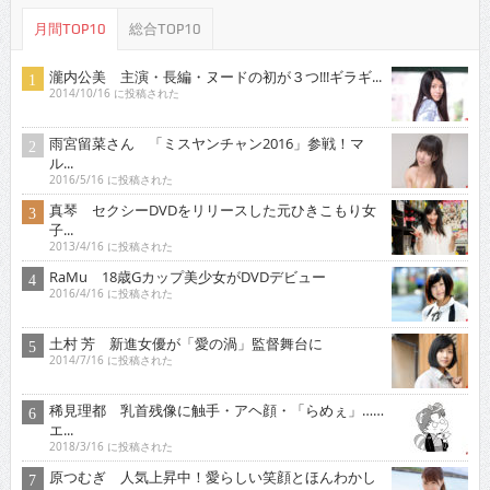
月間TOP10
総合TOP10
瀧内公美 主演・長編・ヌードの初が３つ!!!ギラギ...
2014/10/16 に投稿された
雨宮留菜さん 「ミスヤンチャン2016」参戦！マ
ル...
2016/5/16 に投稿された
真琴 セクシーDVDをリリースした元ひきこもり女
子...
2013/4/16 に投稿された
RaMu 18歳Gカップ美少女がDVDデビュー
2016/4/16 に投稿された
土村 芳 新進女優が「愛の渦」監督舞台に
2014/7/16 に投稿された
稀見理都 乳首残像に触手・アヘ顔・「らめぇ」……
エ...
2018/3/16 に投稿された
原つむぎ 人気上昇中！愛らしい笑顔とほんわかし