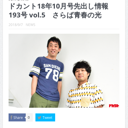
CINEMA×STYLE 289号
ドカント18年10月号先出し情報
193号 vol.5 さらば青春の光
CINEMA×STYLE 288号
CINEMA×STYLE 287号
2018/9/7
NEWS
CINEMA×STYLE 286号
CINEMA×STYLE 285号
CINEMA×STYLE 294号
Share
Tweet
0