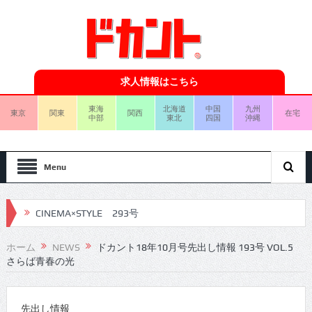
求人情報はこちら
東海
北海道
中国
九州
東京
関東
関西
在宅
中部
東北
四国
沖縄
Menu
CINEMA×STYLE 293号
CINEMA×STYLE 292号
ホーム
NEWS
ドカント18年10月号先出し情報 193号 VOL.5
さらば青春の光
CINEMA×STYLE 291号
CINEMA×STYLE 290号
先出し情報