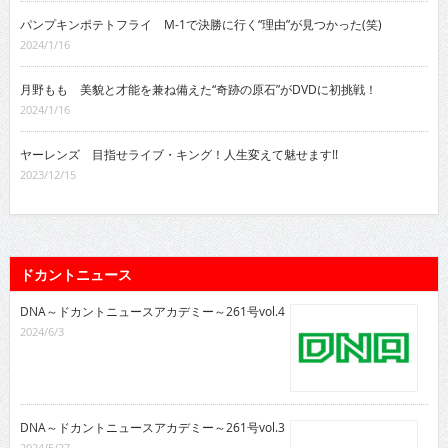
パンプキンポテトフライ M-1で決勝に行く“理由”が見つかった(笑)
2024/1/16
月野もも 美貌と才能を兼ね備えた“奇跡の原石”がDVDに初挑戦！
2024/1/16
ヤーレンズ 目指せライブ・キング！人生変えて魅せます!!
2023/12/15
ドカントニュース
DNA～ドカントニュースアカデミー～261号vol.4
2024/6/3
DNA～ドカントニュースアカデミー～261号vol.3
2024/5/27