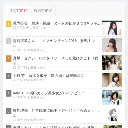
月間TOP10
総合TOP10
瀧内公美 主演・長編・ヌードの初が３つ!!!ギラギ...
2014/10/16 に投稿された
雨宮留菜さん 「ミスヤンチャン2016」参戦！マ
ル...
2016/5/16 に投稿された
真琴 セクシーDVDをリリースした元ひきこもり女
子...
2013/4/16 に投稿された
土村 芳 新進女優が「愛の渦」監督舞台に
2014/7/16 に投稿された
RaMu 18歳Gカップ美少女がDVDデビュー
2016/4/16 に投稿された
稀見理都 乳首残像に触手・アヘ顔・「らめぇ」……
エ...
2018/3/16 に投稿された
倉沢しえり ふんわり笑顔＆くびれボディを武器に