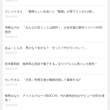
2024/5/16
ランジャタイ 「素晴らしい出会いと〝癒着〟が育ててくれた(笑)」
2024/4/16
仲根なのか 「みんなの言うことは絶対！」が合言葉の新作イメージDVD
発売
2024/4/16
あぁ～しらき 男かな？女かな？「ずっとフザけていたい！」
2024/3/16
杉本愛莉鈴 無邪気な笑顔で魅了する…“まりり”ちゃん初トレカ発売！
2024/3/16
センチネル 『月笑』年間王者が極致目指して爆発する!?
2024/2/16
牧野みなた アイドルグループBOCCHI。￼の黄色担当がデビューDVDを発
売！
2024/2/16