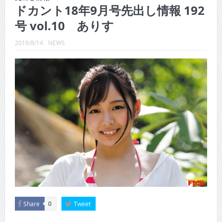
CINEMA×STYLE 289号
ドカント18年9月号先出し情報 192
号 vol.10 ありす
CINEMA×STYLE 288号
CINEMA×STYLE 287号
2018/8/14
NEWS
CINEMA×STYLE 286号
CINEMA×STYLE 285号
CINEMA×STYLE 294号
Share
Tweet
0