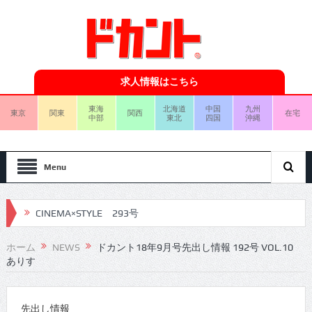
求人情報はこちら
東海
北海道
中国
九州
東京
関東
関西
在宅
中部
東北
四国
沖縄
Menu
CINEMA×STYLE 293号
CINEMA×STYLE 292号
ホーム
NEWS
ドカント18年9月号先出し情報 192号 VOL.10
ありす
CINEMA×STYLE 291号
CINEMA×STYLE 290号
先出し情報