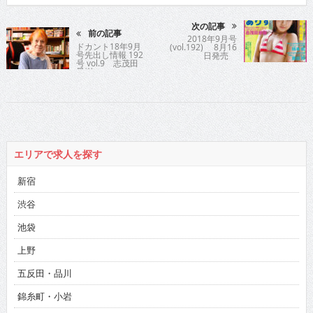
次の記事
前の記事
2018年9月号
ドカント18年9月
(vol.192) 8月16
号先出し情報 192
日発売
号 vol.9 志茂田
景樹
エリアで求人を探す
新宿
渋谷
池袋
上野
五反田・品川
錦糸町・小岩