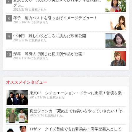
グラ...
2021/2/16 に投稿された
琴子 迫力バストを引っさげイメージデビュー！
2015/10/16 に投稿された
中神円 難しい役どころに挑んだ映画公開
2019/2/16 に投稿された
深琴 等身大で演じた初主演作品が公開！
2017/11/16 に投稿された
オススメインタビュー
東京03 シチュエーション・ドラマに出演！苦境を乗...
2017/11/16 に投稿された
真空ジェシカ 『死ぬまでお笑いをやっていきたい！そ...
2022/7/16 に投稿された
ロザン クイズ番組でもお馴染み！高学歴芸人として