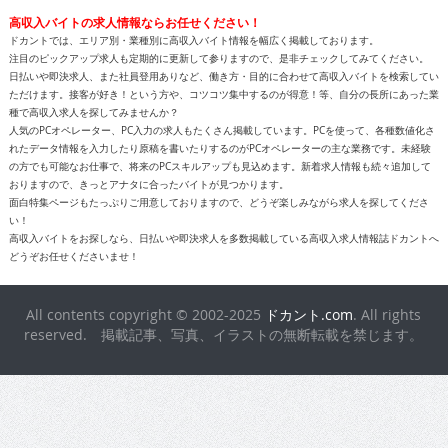
高収入バイトの求人情報ならお任せください！
ドカントでは、エリア別・業種別に高収入バイト情報を幅広く掲載しております。
注目のピックアップ求人も定期的に更新して参りますので、是非チェックしてみてください。
日払いや即決求人、また社員登用ありなど、働き方・目的に合わせて高収入バイトを検索してい
ただけます。接客が好き！という方や、コツコツ集中するのが得意！等、自分の長所にあった業
種で高収入求人を探してみませんか？
人気のPCオペレーター、PC入力の求人もたくさん掲載しています。PCを使って、各種数値化さ
れたデータ情報を入力したり原稿を書いたりするのがPCオペレーターの主な業務です。未経験
の方でも可能なお仕事で、将来のPCスキルアップも見込めます。新着求人情報も続々追加して
おりますので、きっとアナタに合ったバイトが見つかります。
面白特集ページもたっぷりご用意しておりますので、どうぞ楽しみながら求人を探してくださ
い！
高収入バイトをお探しなら、日払いや即決求人を多数掲載している高収入求人情報誌ドカントへ
どうぞお任せくださいませ！
All contents copyright © 2002-2025
ドカント.com
. All rights
reserved. 掲載記事、写真、イラストの無断転載を禁じます。