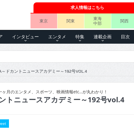
求人情報はこちら
東海
東京
関東
関西
中部
ア
インタビュー
エンタメ
特集
連載企画
目次
A～ドカントニュースアカデミー～192号VOL.4
ヶ月のエンタメ、スポーツ、映画情報etc…が丸わかり！
ントニュースアカデミー～192号vol.4
eet