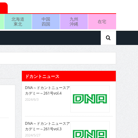
北海道
中国
九州
在宅
東北
四国
沖縄
ドカントニュース
DNA～ドカントニュースア
カデミー～261号vol.4
2024/6/3
DNA～ドカントニュースア
カデミー～261号vol.3
2024/5/27