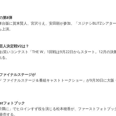
の第8弾
台版に賀来賢人、宮沢りえ、安田顕が参加。「スジナシBLITZシアタ
から上演。
芸人決定戦V2は？
るお笑いコンテスト「THE W」1回戦は9月22日からスタート。12月の決
れる。
 ファイナルステージが
ド ファイナルステージ＆番組キャストトークショー」が9月30日に大阪
。
stフォトブック
片隅に」でヒロインすず役を演じる松本穂香が、ファーストフォトブッ
」を発売する。