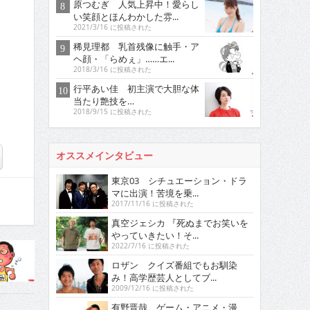
原つむぎ 人気上昇中！愛らし
い笑顔とほんわかした雰...
2021/3/16 に投稿された
稀見理都 乳首残像に触手・ア
ヘ顔・「らめぇ」……エ...
2018/3/16 に投稿された
行平あい佳 初主演で大胆な体
当たり艶技を…
2018/9/15 に投稿された
オススメインタビュー
東京03 シチュエーション・ドラ
マに出演！苦境を乗...
2017/11/16 に投稿された
真空ジェシカ 『死ぬまでお笑いを
やっていきたい！そ...
2022/7/16 に投稿された
ロザン クイズ番組でもお馴染
み！高学歴芸人としてブ...
2009/12/16 に投稿された
有野晋哉 ゲーム・アニメ・漫