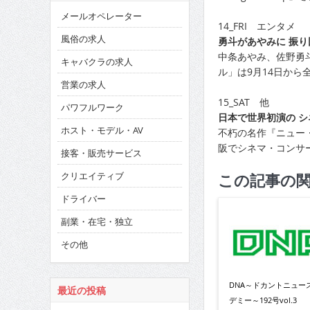
メールオペレーター
14_FRI エンタメ
風俗の求人
勇斗があやみに 振り
中条あやみ、佐野勇斗
キャバクラの求人
ル」は9月14日から
営業の求人
15_SAT 他
パワフルワーク
日本で世界初演の 
ホスト・モデル・AV
不朽の名作『ニュー
阪でシネマ・コンサ
接客・販売サービス
クリエイティブ
この記事の
ドライバー
副業・在宅・独立
その他
DNA～ドカントニュー
最近の投稿
デミー～192号vol.3