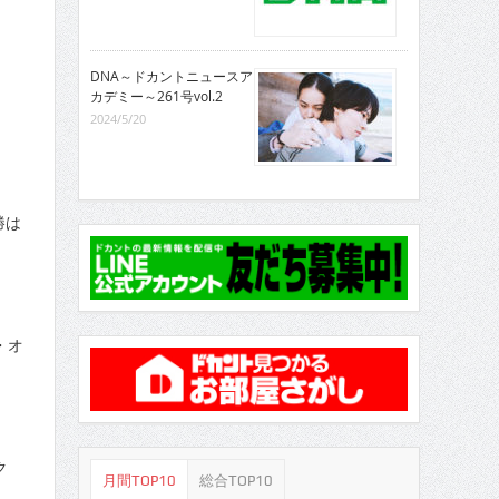
DNA～ドカントニュースア
カデミー～261号vol.2
ー
2024/5/20
勝は
・オ
ク
月間TOP10
総合TOP10