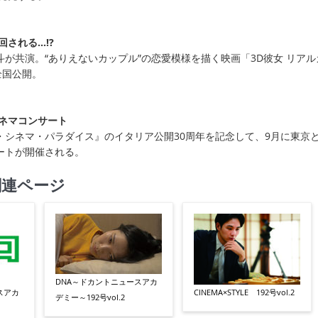
回される…!?
が共演。“ありえないカップル”の恋愛模様を描く映画「3D彼女 リアル
全国公開。
シネマコンサート
・シネマ・パラダイス』のイタリア公開30周年を記念して、9月に東京
ートが開催される。
関連ページ
DNA～ドカントニュースアカ
スアカ
CINEMA×STYLE 192号vol.2
デミー～192号vol.2