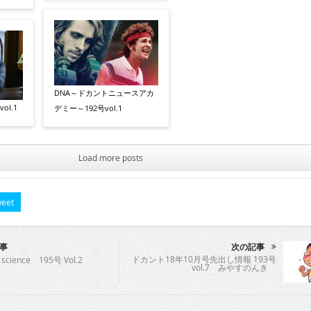
DNA～ドカントニュースアカ
ol.1
デミー～192号vol.1
Load more posts
eet
事
次の記事
ドカント18年10月号先出し情報 193号
 science 195号 Vol.2
vol.7 みやすのんき