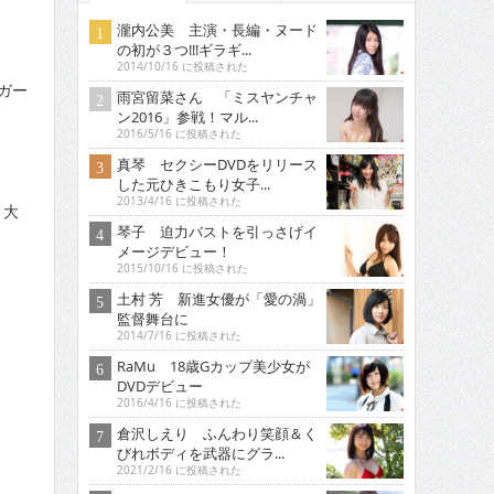
瀧内公美 主演・長編・ヌード
の初が３つ!!!ギラギ...
2014/10/16 に投稿された
ガー
雨宮留菜さん 「ミスヤンチャ
ン2016」参戦！マル...
2016/5/16 に投稿された
真琴 セクシーDVDをリリース
した元ひきこもり女子...
2013/4/16 に投稿された
と大
琴子 迫力バストを引っさげイ
メージデビュー！
2015/10/16 に投稿された
土村 芳 新進女優が「愛の渦」
監督舞台に
2014/7/16 に投稿された
RaMu 18歳Gカップ美少女が
DVDデビュー
2016/4/16 に投稿された
倉沢しえり ふんわり笑顔＆く
びれボディを武器にグラ...
2021/2/16 に投稿された