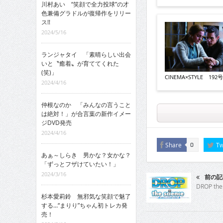
川村あい “笑顔で全力投球”の才
色兼備グラドルが復帰作をリリー
ス!!
2024/5/16
ランジャタイ 「素晴らしい出会
いと〝癒着〟が育ててくれた
(笑)」
CINEMA×STYLE 192号v
2024/4/16
仲根なのか 「みんなの言うこと
は絶対！」が合言葉の新作イメー
ジDVD発売
2024/4/16
Share
Tw
0
あぁ～しらき 男かな？女かな？
「ずっとフザけていたい！」
2024/3/16
前の記
DROP the
杉本愛莉鈴 無邪気な笑顔で魅了
する…“まりり”ちゃん初トレカ発
売！