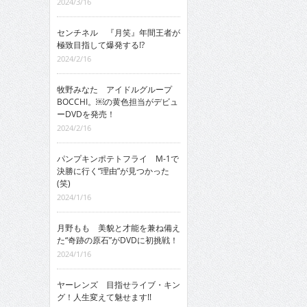
2024/3/16
センチネル 『月笑』年間王者が
極致目指して爆発する!?
2024/2/16
牧野みなた アイドルグループ
BOCCHI。￼の黄色担当がデビュ
ーDVDを発売！
2024/2/16
パンプキンポテトフライ M-1で
決勝に行く“理由”が見つかった
(笑)
2024/1/16
月野もも 美貌と才能を兼ね備え
た“奇跡の原石”がDVDに初挑戦！
2024/1/16
ヤーレンズ 目指せライブ・キン
グ！人生変えて魅せます!!