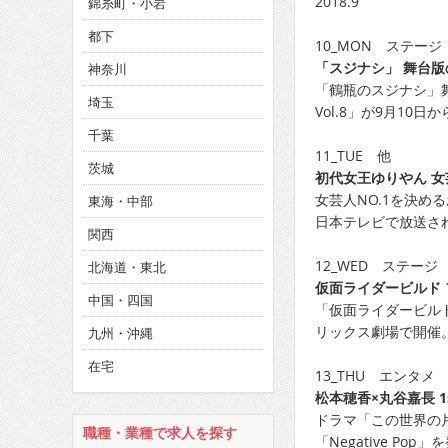
2018.9
錦糸町・小岩
CINEMA×STYLE 294号
都下
10_MON ステージ
CINEMA×STYLE 293号
「スジナシ」 舞台版
神奈川
CINEMA×STYLE 292号
「鶴瓶のスジナシ」舞
埼玉
Vol.8」が9月10日
千葉
11_TUE 他
茨城
初代女王ゆりやん 女
女芸人NO.1を決め
東海・中部
日本テレビで放送さ
関西
12_WED ステージ
北海道・東北
仮面ライダービルド
中国・四国
「仮面ライダービル
リックス劇場で開催
九州・沖縄
在宅
13_THU エンタメ
松本穂香×丸谷嘉長 1
ドラマ「この世界の
職種・業種で求人を探す
「Negative Pop