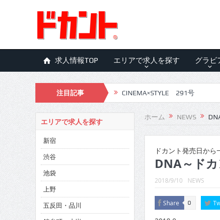
求人情報TOP
エリアで求人を探す
グラビ
注目記事
CINEMA×STYLE 291号
CINEMA×STYLE 290号
ホーム
NEWS
DN
エリアで求人を探す
CINEMA×STYLE 289号
新宿
CINEMA×STYLE 288号
ドカント発売日から一
渋谷
DNA～ドカ
CINEMA×STYLE 287号
池袋
2018/9/10
NEWS
CINEMA×STYLE 286号
上野
Share
Tw
0
五反田・品川
CINEMA×STYLE 285号