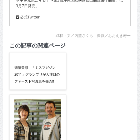
本中を元気にする！〜第3回沖縄国際映画祭出品短編作品集」は
3月7日発売。
公式Twitter
取材・文／内埜さくら 撮影／おおえき寿一
この記事の関連ページ
衛藤美彩 「ミスマガジン
2011」グランプリが大注目の
ファースト写真集を発売!!