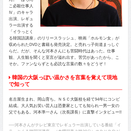
こ必殺仕事人
Ⅳ」のキャラ
出演、レギュ
ラー出演する
「イラっとく
る韓国語講座」のリリースラッシュ、映画「ホルモン女」が
収められたDVDと書籍も発売決定。と売れっ子街道まっしぐ
らだ。だが、そんな河本さんにも苦闘時代はあった。仕事
観、人生観を聞くと至言が溢れ出す。苦労があったから、こ
そか。ファンならずとも必読な言葉の数々をどうぞ！
韓国の大阪っぽい温かさを言葉を覚えて現地
で知って
名古屋生まれ、岡山育ち。ＮＳＣ大阪校を経て94年にコンビ
結成。大人気お笑い芸人は恐妻家としても知られ一男一女の
父でもある。河本準一さん（次長課長）に直撃インタビュー!!
──河本さんがテレビ東京でレギュラー出演している番組「イ