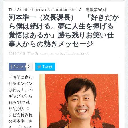
CINEMA×STYLE 289号
The Greatest person’s vibration side-A 連載第96回
CINEMA×STYLE 288号
河本準一（次長課長） 「好きだか
ら僕は続ける。夢に人生を捧げる
CINEMA×STYLE 287号
覚悟はあるか」勝ち残りお笑い仕
CINEMA×STYLE 286号
事人からの熱きメッセージ
CINEMA×STYLE 285号
2012/1/16
The Greatest person’s vibration side-A
CINEMA×STYLE 294号
Share
Tweet
0
「お前に食わ
せるタンメン
はねぇ！」の
ギャグで知ら
れる“勝ち残
り”お笑いコ
ンビ次長課長
の河本準一さ
ん。「ぱちん