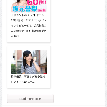
【ドカントch.#177】ドカント
22年1月号「早耳！エンタメ・
インタビュー572」坂元誉梨さ
んの動画第1弾！【坂元誉梨さ
ん1/2】
鈴原優美 可愛すぎる小誌推
しアイドルゆぅみん
Load more posts