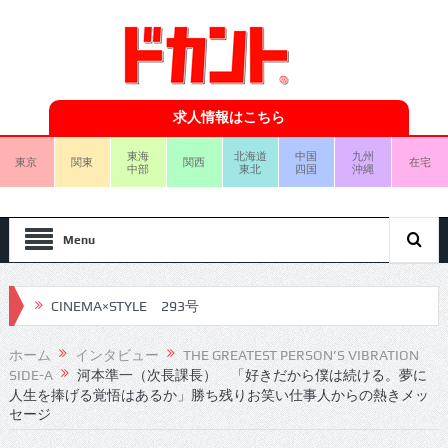
求人情報はこちら
東海
北海道
中国
九州
東京
関東
関西
在宅
中部
東北
四国
沖縄
Menu
CINEMA×STYLE 293号
CINEMA×STYLE 292号
ホーム
インタビュー
THE GREATEST PERSON’S VIBRATION
SIDE-A
河本準一（次長課長） 「好きだから僕は続ける。夢に
CINEMA×STYLE 291号
人生を捧げる覚悟はあるか」勝ち残りお笑い仕事人からの熱きメッ
セージ
CINEMA×STYLE 290号