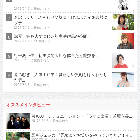
エ...
2018/3/16 に投稿された
倉沢しえり ふんわり笑顔＆くびれボディを武器に
グラ...
2021/2/16 に投稿された
深琴 等身大で演じた初主演作品が公開！
2017/11/16 に投稿された
行平あい佳 初主演で大胆な体当たり艶技を…
2018/9/15 に投稿された
原つむぎ 人気上昇中！愛らしい笑顔とほんわかし
た雰...
2021/3/16 に投稿された
オススメインタビュー
東京03 シチュエーション・ドラマに出演！苦境を乗...
2017/11/16 に投稿された
真空ジェシカ 『死ぬまでお笑いをやっていきたい！そ...
2022/7/16 に投稿された