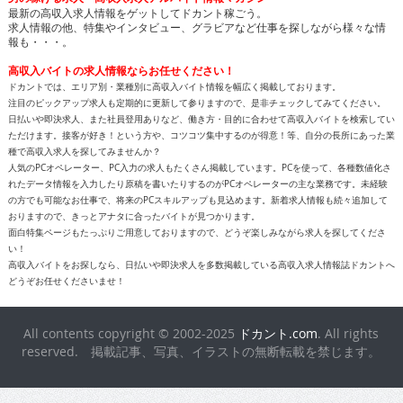
最新の高収入求人情報をゲットしてドカント稼ごう。
求人情報の他、特集やインタビュー、グラビアなど仕事を探しながら様々な情
報も・・・。
高収入バイトの求人情報ならお任せください！
ドカントでは、エリア別・業種別に高収入バイト情報を幅広く掲載しております。
注目のピックアップ求人も定期的に更新して参りますので、是非チェックしてみてください。
日払いや即決求人、また社員登用ありなど、働き方・目的に合わせて高収入バイトを検索してい
ただけます。接客が好き！という方や、コツコツ集中するのが得意！等、自分の長所にあった業
種で高収入求人を探してみませんか？
人気のPCオペレーター、PC入力の求人もたくさん掲載しています。PCを使って、各種数値化さ
れたデータ情報を入力したり原稿を書いたりするのがPCオペレーターの主な業務です。未経験
の方でも可能なお仕事で、将来のPCスキルアップも見込めます。新着求人情報も続々追加して
おりますので、きっとアナタに合ったバイトが見つかります。
面白特集ページもたっぷりご用意しておりますので、どうぞ楽しみながら求人を探してくださ
い！
高収入バイトをお探しなら、日払いや即決求人を多数掲載している高収入求人情報誌ドカントへ
どうぞお任せくださいませ！
All contents copyright © 2002-2025
ドカント.com
. All rights
reserved. 掲載記事、写真、イラストの無断転載を禁じます。