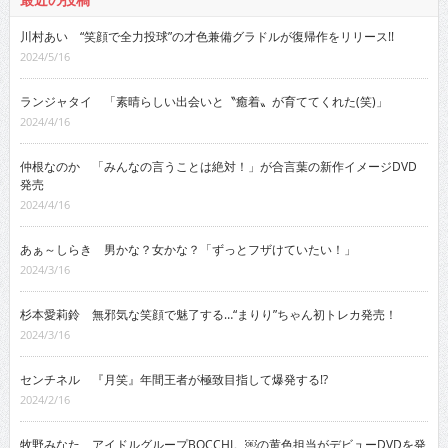
最近の投稿
川村あい “笑顔で全力投球”の才色兼備グラドルが復帰作をリリース!!
2024/5/16
ランジャタイ 「素晴らしい出会いと〝癒着〟が育ててくれた(笑)」
2024/4/16
仲根なのか 「みんなの言うことは絶対！」が合言葉の新作イメージDVD
発売
2024/4/16
あぁ～しらき 男かな？女かな？「ずっとフザけていたい！」
2024/3/16
杉本愛莉鈴 無邪気な笑顔で魅了する…“まりり”ちゃん初トレカ発売！
2024/3/16
センチネル 『月笑』年間王者が極致目指して爆発する!?
2024/2/16
牧野みなた アイドルグループBOCCHI。￼の黄色担当がデビューDVDを発