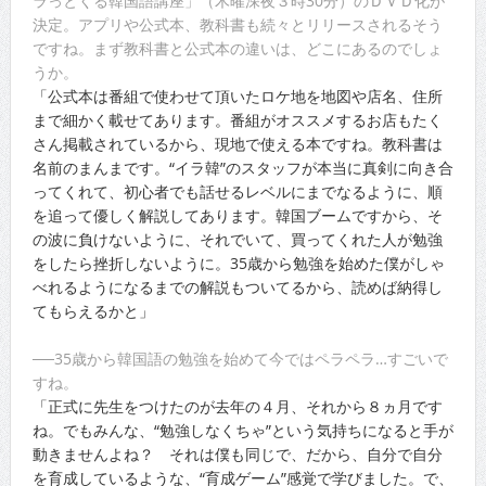
ラっとくる韓国語講座」（木曜深夜３時30分）のＤＶＤ化が
決定。アプリや公式本、教科書も続々とリリースされるそう
ですね。まず教科書と公式本の違いは、どこにあるのでしょ
うか。
「公式本は番組で使わせて頂いたロケ地を地図や店名、住所
まで細かく載せてあります。番組がオススメするお店もたく
さん掲載されているから、現地で使える本ですね。教科書は
名前のまんまです。“イラ韓”のスタッフが本当に真剣に向き合
ってくれて、初心者でも話せるレベルにまでなるように、順
を追って優しく解説してあります。韓国ブームですから、そ
の波に負けないように、それでいて、買ってくれた人が勉強
をしたら挫折しないように。35歳から勉強を始めた僕がしゃ
べれるようになるまでの解説もついてるから、読めば納得し
てもらえるかと」
──35歳から韓国語の勉強を始めて今ではペラペラ…すごいで
すね。
「正式に先生をつけたのが去年の４月、それから８ヵ月です
ね。でもみんな、“勉強しなくちゃ”という気持ちになると手が
動きませんよね？ それは僕も同じで、だから、自分で自分
を育成しているような、“育成ゲーム”感覚で学びました。で、