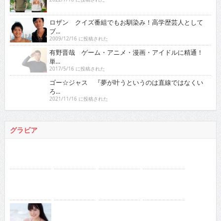
ロザン クイズ番組でもお馴染み！高学歴芸人として
ブ...
2009/12/16 に投稿された
有野晋哉 ゲーム・アニメ・漫画・アイドルに精通！
単...
2017/5/16 に投稿された
ゴー☆ジャス 『夢が叶うというのは直線ではなくい
ろ...
2021/11/16 に投稿された
グラビア