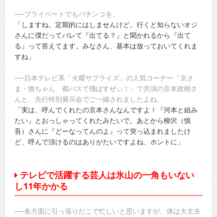
──プライベートでもパチンコを。
「しますね。定期的にはしませんけど。行くと知らないオジ
さんに僕だってバレて『出てる？』と聞かれるから『出て
る』って答えてます。みなさん、基本は放っておいてくれま
すね」
──日本テレビ系「火曜サプライズ」の人気コーナー「京さ
ま・慎ちゃん 都バスで飛ばすぜぃ！」で共演の京本政樹さ
んと、先行特別展示会でご一緒されましたよね。
「実は、呼んでくれたの京本さんなんですよ！『河本と組み
たい』とおっしゃってくれたみたいで。あとから柳沢（慎
吾）さんに『どーなってんのよ』って突っ込まれましたけ
ど、呼んで頂けるのはありがたいですよね、ホントに」
テレビで活躍する芸人は氷山の一角もいない
し11年かかる
──各方面に引っ張りだこで忙しいと思いますが、体は大丈夫