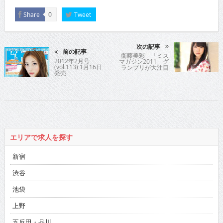
Share
Tweet
0
次の記事
前の記事
衛藤美彩 「ミス
2012年2月号
マガジン2011」グ
(vol.113) 1月16日
ランプリが大注目
発売
のファースト写真
集を発売!!
エリアで求人を探す
新宿
渋谷
池袋
上野
五反田・品川