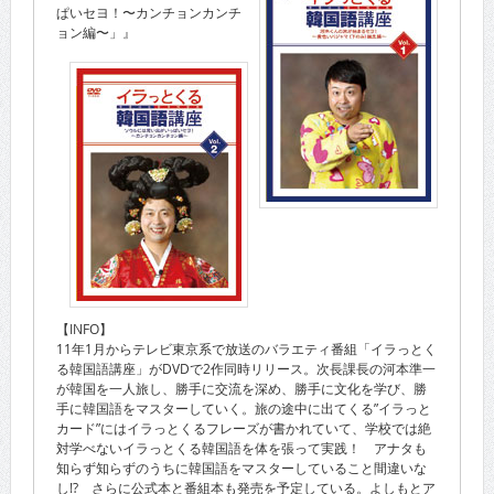
ぱいセヨ！〜カンチョンカンチ
ョン編〜」』
【INFO】
11年1月からテレビ東京系で放送のバラエティ番組「イラっとく
る韓国語講座」がDVDで2作同時リリース。次長課長の河本準一
が韓国を一人旅し、勝手に交流を深め、勝手に文化を学び、勝
手に韓国語をマスターしていく。旅の途中に出てくる”イラっと
カード”にはイラっとくるフレーズが書かれていて、学校では絶
対学べないイラっとくる韓国語を体を張って実践！ アナタも
知らず知らずのうちに韓国語をマスターしていること間違いな
し!? さらに公式本と番組本も発売を予定している。よしもとア