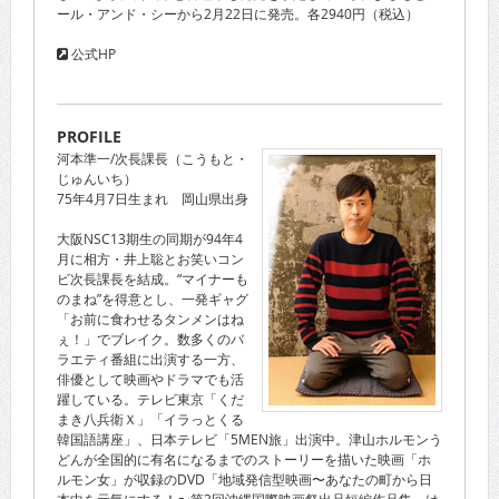
ール・アンド・シーから2月22日に発売。各2940円（税込）
公式HP
PROFILE
河本準一/次長課長（こうもと・
じゅんいち）
75年4月7日生まれ 岡山県出身
大阪NSC13期生の同期が94年4
月に相方・井上聡とお笑いコン
ビ次長課長を結成。“マイナーも
のまね”を得意とし、一発ギャグ
「お前に食わせるタンメンはね
ぇ！」でブレイク。数多くのバ
ラエティ番組に出演する一方、
俳優として映画やドラマでも活
躍している。テレビ東京「くだ
まき八兵衛Ｘ」「イラっとくる
韓国語講座」、日本テレビ「5MEN旅」出演中。津山ホルモンう
どんが全国的に有名になるまでのストーリーを描いた映画「ホ
ルモン女」が収録のDVD「地域発信型映画〜あなたの町から日