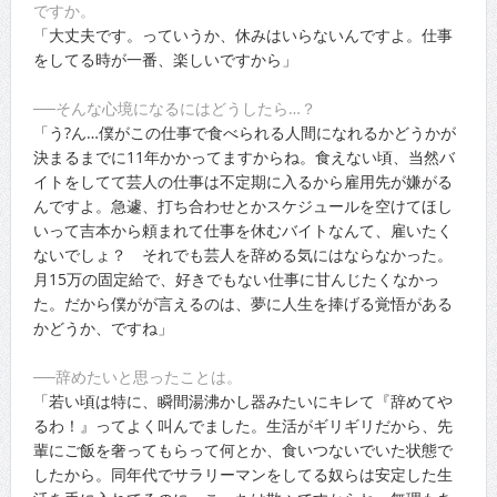
ですか。
「大丈夫です。っていうか、休みはいらないんですよ。仕事
をしてる時が一番、楽しいですから」
──そんな心境になるにはどうしたら…？
「う?ん…僕がこの仕事で食べられる人間になれるかどうかが
決まるまでに11年かかってますからね。食えない頃、当然バ
イトをしてて芸人の仕事は不定期に入るから雇用先が嫌がる
んですよ。急遽、打ち合わせとかスケジュールを空けてほし
いって吉本から頼まれて仕事を休むバイトなんて、雇いたく
ないでしょ？ それでも芸人を辞める気にはならなかった。
月15万の固定給で、好きでもない仕事に甘んじたくなかっ
た。だから僕がが言えるのは、夢に人生を捧げる覚悟がある
かどうか、ですね」
──辞めたいと思ったことは。
「若い頃は特に、瞬間湯沸かし器みたいにキレて『辞めてや
るわ！』ってよく叫んでました。生活がギリギリだから、先
輩にご飯を奢ってもらって何とか、食いつないでいた状態で
したから。同年代でサラリーマンをしてる奴らは安定した生