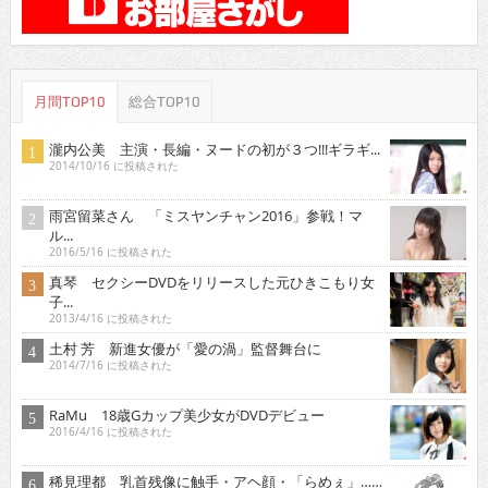
月間TOP10
総合TOP10
瀧内公美 主演・長編・ヌードの初が３つ!!!ギラギ...
2014/10/16 に投稿された
雨宮留菜さん 「ミスヤンチャン2016」参戦！マ
ル...
2016/5/16 に投稿された
真琴 セクシーDVDをリリースした元ひきこもり女
子...
2013/4/16 に投稿された
土村 芳 新進女優が「愛の渦」監督舞台に
2014/7/16 に投稿された
RaMu 18歳Gカップ美少女がDVDデビュー
2016/4/16 に投稿された
稀見理都 乳首残像に触手・アヘ顔・「らめぇ」……