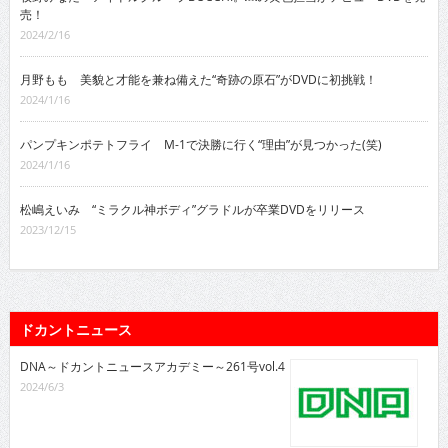
売！
2024/2/16
月野もも 美貌と才能を兼ね備えた“奇跡の原石”がDVDに初挑戦！
2024/1/16
パンプキンポテトフライ M-1で決勝に行く“理由”が見つかった(笑)
2024/1/16
松嶋えいみ “ミラクル神ボディ”グラドルが卒業DVDをリリース
2023/12/15
ドカントニュース
DNA～ドカントニュースアカデミー～261号vol.4
2024/6/3