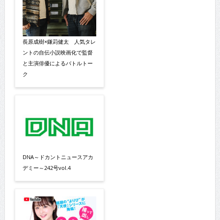
長原成樹×鎌苅健太 人気タレ
ントの自伝小説映画化で監督
と主演俳優によるバトルトー
ク
DNA～ドカントニュースアカ
デミー～242号vol.4