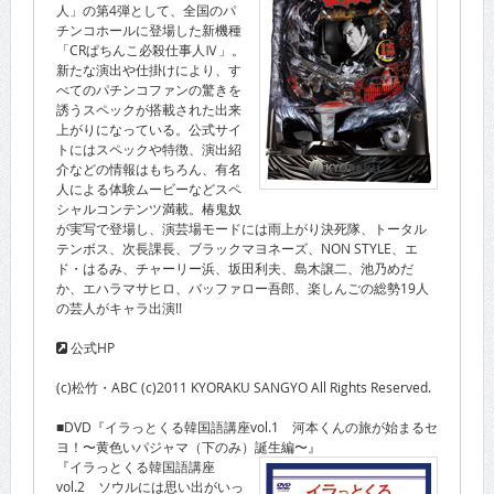
人」の第4弾として、全国のパ
チンコホールに登場した新機種
「CRぱちんこ必殺仕事人Ⅳ」。
新たな演出や仕掛けにより、す
べてのパチンコファンの驚きを
誘うスペックが搭載された出来
上がりになっている。公式サイ
トにはスペックや特徴、演出紹
介などの情報はもちろん、有名
人による体験ムービーなどスペ
シャルコンテンツ満載。椿鬼奴
が実写で登場し、演芸場モードには雨上がり決死隊、トータル
テンボス、次長課長、ブラックマヨネーズ、NON STYLE、エ
ド・はるみ、チャーリー浜、坂田利夫、島木譲二、池乃めだ
か、エハラマサヒロ、バッファロー吾郎、楽しんごの総勢19人
の芸人がキャラ出演!!
公式HP
(c)松竹・ABC (c)2011 KYORAKU SANGYO All Rights Reserved.
■DVD『イラっとくる韓国語講座vol.1 河本くんの旅が始まるセ
ヨ！〜黄色いパジャマ（下のみ）誕生編〜』
『イラっとくる韓国語講座
vol.2 ソウルには思い出がいっ