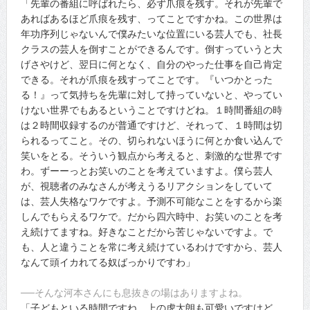
「先輩の番組に呼ばれたら、必ず爪痕を残す。それが先輩で
あればあるほど爪痕を残す、ってことですかね。この世界は
年功序列じゃないんで僕みたいな位置にいる芸人でも、社長
クラスの芸人を倒すことができるんです。倒すっていうと大
げさやけど、翌日に何となく、自分のやった仕事を自己肯定
できる。それが爪痕を残すってことです。『いつかとった
る！』って気持ちを先輩に対して持っていないと、やってい
けない世界でもあるということですけどね。１時間番組の時
は２時間収録するのが普通ですけど、それって、１時間は切
られるってこと。その、切られないほうに何とか食い込んで
笑いをとる。そういう観点から考えると、刺激的な世界です
わ。ずーーっとお笑いのことを考えていますよ。僕ら芸人
が、視聴者のみなさんが考えうるリアクションをしていて
は、芸人失格なワケですよ。予測不可能なことをするから楽
しんでもらえるワケで。だから四六時中、お笑いのことを考
え続けてますね。好きなことだから苦じゃないですよ。で
も、人と違うことを常に考え続けているわけですから、芸人
なんて頭イカれてる奴ばっかりですわ」
──そんな河本さんにも息抜きの場はありますよね。
「子どもといる時間ですね。上の虎太朗も可愛いですけど、