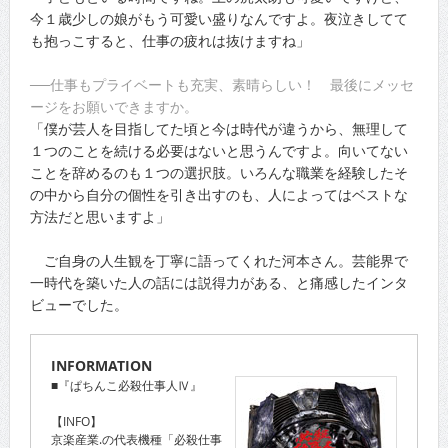
今１歳少しの娘がもう可愛い盛りなんですよ。夜泣きしてて
も抱っこすると、仕事の疲れは抜けますね」
──仕事もプライベートも充実、素晴らしい！ 最後にメッセ
ージをお願いできますか。
「僕が芸人を目指してた頃と今は時代が違うから、無理して
１つのことを続ける必要はないと思うんですよ。向いてない
ことを辞めるのも１つの選択肢。いろんな職業を経験したそ
の中から自分の個性を引き出すのも、人によってはベストな
方法だと思いますよ」
ご自身の人生観を丁寧に語ってくれた河本さん。芸能界で
一時代を築いた人の話には説得力がある、と痛感したインタ
ビューでした。
INFORMATION
■『ぱちんこ必殺仕事人Ⅳ』
【INFO】
京楽産業.の代表機種「必殺仕事