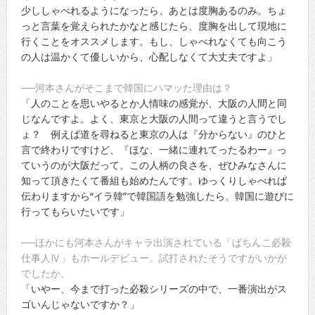
少ししゃべれるようになったら、あとは度胸あるのみ。ちょ
っと言葉を覚えられたかなと感じたら、度胸を出して現地に
行くことをオススメします。もし、しゃべれなくても向こう
の人は温かくて優しいから、心配しなくて大丈夫ですよ」
──河本さんがそこまで韓国にハマッた理由は？
「人のことを思いやるとか人情味の感覚が、大阪の人間と同
じなんですよ。よく、東京と大阪の人間って違うと言うでし
ょ？ 例えば道を尋ねると東京の人は『分からない』のひと
言で終わりですけど、『ほな、一緒に連れてったるわー』っ
ていうのが大阪だって。この人柄の良さを、ぜひみなさんに
知って頂きたくて番組も始めたんです。ゆっくりしゃべれば
伝わりますから“イラ韓”で韓国語を勉強したら、韓国に遊びに
行ってもらいたいです」
──ほかにも河本さんがキャラ出演されている「ぱちんこ必殺
仕事人Ⅳ」もホールデビュー。試打されたそうですがいかが
でしたか。
「いやー、今まで打った必殺シリーズの中で、一番演出がス
ゴいんじゃないですか？」