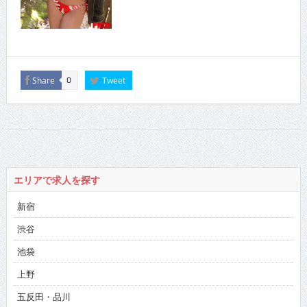
Share
Tweet
0
エリアで求人を探す
新宿
渋谷
池袋
上野
五反田・品川