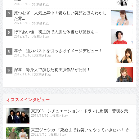
2018/3/16 に投稿された
原つむぎ 人気上昇中！愛らしい笑顔とほんわかし
た雰...
2021/3/16 に投稿された
行平あい佳 初主演で大胆な体当たり艶技を…
2018/9/15 に投稿された
琴子 迫力バストを引っさげイメージデビュー！
2015/10/16 に投稿された
深琴 等身大で演じた初主演作品が公開！
2017/11/16 に投稿された
オススメインタビュー
東京03 シチュエーション・ドラマに出演！苦境を乗...
2017/11/16 に投稿された
真空ジェシカ 『死ぬまでお笑いをやっていきたい！そ...
2022/7/16 に投稿された