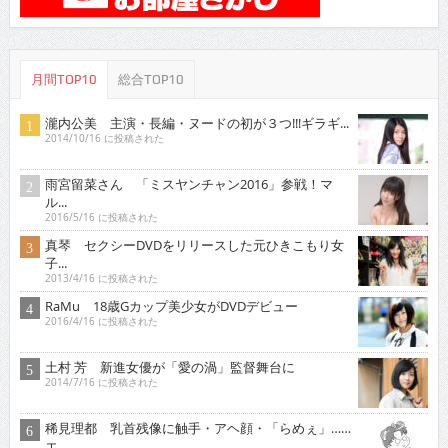
月間TOP10
総合TOP10
瀧内公美 主演・長編・ヌードの初が３つ!!!ギラギ...
2014/10/16 に投稿された
雨宮留菜さん 「ミスヤンチャン2016」参戦！マ
ル...
2016/5/16 に投稿された
真琴 セクシーDVDをリリースした元ひきこもり女
子...
2013/4/16 に投稿された
RaMu 18歳Gカップ美少女がDVDデビュー
2016/4/16 に投稿された
土村 芳 新進女優が「愛の渦」監督舞台に
2014/7/16 に投稿された
稀見理都 乳首残像に触手・アヘ顔・「らめぇ」……
エ...