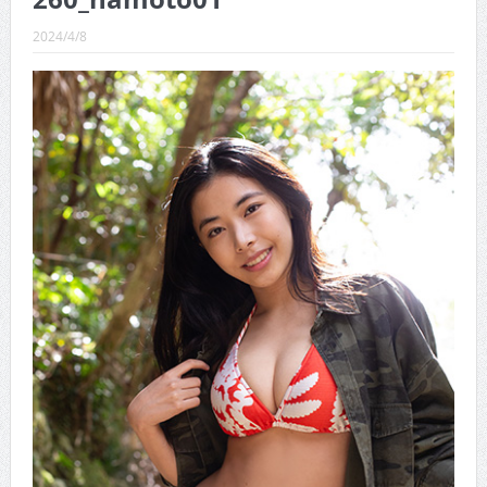
CINEMA×STYLE 286号
2024/4/8
CINEMA×STYLE 285号
CINEMA×STYLE 294号
CINEMA×STYLE 293号
CINEMA×STYLE 292号
CINEMA×STYLE 291号