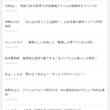
川村あい “笑顔で全力投球”の才色兼備グラドルが復帰作をリリース!!
2024/5/16
仲根なのか 「みんなの言うことは絶対！」が合言葉の新作イメージDVD
発売
2024/4/16
ランジャタイ 「素晴らしい出会いと〝癒着〟が育ててくれた(笑)」
2024/4/16
杉本愛莉鈴 無邪気な笑顔で魅了する…“まりり”ちゃん初トレカ発売！
2024/3/16
あぁ～しらき 男かな？女かな？「ずっとフザけていたい！」
2024/3/16
牧野みなた アイドルグループBOCCHI。￼の黄色担当がデビューDVDを発
売！
2024/2/16