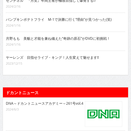
センチネル 『月笑』年間王者が極致目指して爆発する!?
2024/2/16
パンプキンポテトフライ M-1で決勝に行く“理由”が見つかった(笑)
2024/1/16
月野もも 美貌と才能を兼ね備えた“奇跡の原石”がDVDに初挑戦！
2024/1/16
ヤーレンズ 目指せライブ・キング！人生変えて魅せます!!
2023/12/15
ドカントニュース
DNA～ドカントニュースアカデミー～261号vol.4
2024/6/3