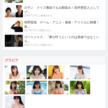
ロザン クイズ番組でもお馴染み！高学歴芸人として
ブ...
2009/12/16 に投稿された
有野晋哉 ゲーム・アニメ・漫画・アイドルに精通！
単...
2017/5/16 に投稿された
ゴー☆ジャス 『夢が叶うというのは直線ではなくい
ろ...
2021/11/16 に投稿された
グラビア