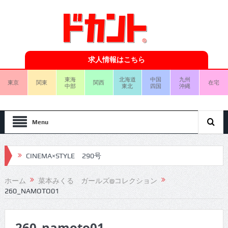
求人情報はこちら
東海
北海道
中国
九州
東京
関東
関西
在宅
中部
東北
四国
沖縄
Menu
CINEMA×STYLE 290号
CINEMA×STYLE 289号
ホーム
菜本みくる ガールズ@コレクション
260_NAMOTO01
CINEMA×STYLE 288号
CINEMA×STYLE 287号
260_namoto01