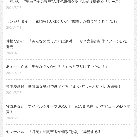
川村あい “笑顔で全力投球”の才色兼備グラドルが復帰作をリリース!!
2024/5/16
ランジャタイ 「素晴らしい出会いと〝癒着〟が育ててくれた(笑)」
2024/4/16
仲根なのか 「みんなの言うことは絶対！」が合言葉の新作イメージDVD
発売
2024/4/16
あぁ～しらき 男かな？女かな？「ずっとフザけていたい！」
2024/3/16
杉本愛莉鈴 無邪気な笑顔で魅了する…“まりり”ちゃん初トレカ発売！
2024/3/16
牧野みなた アイドルグループBOCCHI。￼の黄色担当がデビューDVDを発
売！
2024/2/16
センチネル 『月笑』年間王者が極致目指して爆発する!?