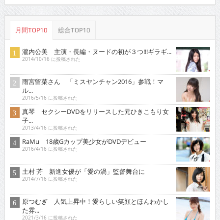
月間TOP10
総合TOP10
瀧内公美 主演・長編・ヌードの初が３つ!!!ギラギ...
2014/10/16 に投稿された
雨宮留菜さん 「ミスヤンチャン2016」参戦！マ
ル...
2016/5/16 に投稿された
真琴 セクシーDVDをリリースした元ひきこもり女
子...
2013/4/16 に投稿された
RaMu 18歳Gカップ美少女がDVDデビュー
2016/4/16 に投稿された
土村 芳 新進女優が「愛の渦」監督舞台に
2014/7/16 に投稿された
原つむぎ 人気上昇中！愛らしい笑顔とほんわかし
た雰...
2021/3/16 に投稿された