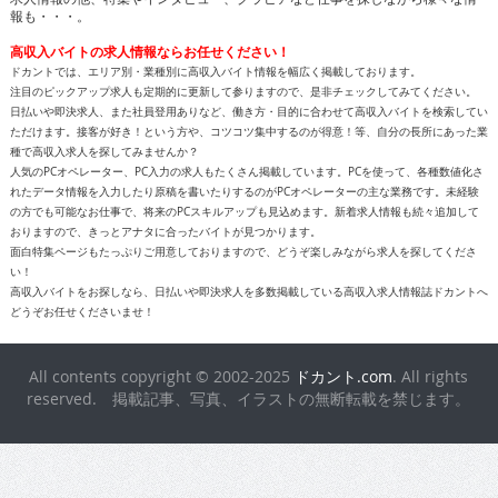
報も・・・。
高収入バイトの求人情報ならお任せください！
ドカントでは、エリア別・業種別に高収入バイト情報を幅広く掲載しております。
注目のピックアップ求人も定期的に更新して参りますので、是非チェックしてみてください。
日払いや即決求人、また社員登用ありなど、働き方・目的に合わせて高収入バイトを検索してい
ただけます。接客が好き！という方や、コツコツ集中するのが得意！等、自分の長所にあった業
種で高収入求人を探してみませんか？
人気のPCオペレーター、PC入力の求人もたくさん掲載しています。PCを使って、各種数値化さ
れたデータ情報を入力したり原稿を書いたりするのがPCオペレーターの主な業務です。未経験
の方でも可能なお仕事で、将来のPCスキルアップも見込めます。新着求人情報も続々追加して
おりますので、きっとアナタに合ったバイトが見つかります。
面白特集ページもたっぷりご用意しておりますので、どうぞ楽しみながら求人を探してくださ
い！
高収入バイトをお探しなら、日払いや即決求人を多数掲載している高収入求人情報誌ドカントへ
どうぞお任せくださいませ！
All contents copyright © 2002-2025
ドカント.com
. All rights
reserved. 掲載記事、写真、イラストの無断転載を禁じます。