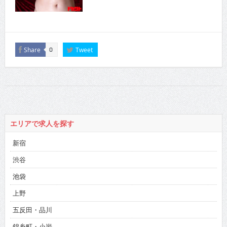
Share
Tweet
0
エリアで求人を探す
新宿
渋谷
池袋
上野
五反田・品川
錦糸町・小岩