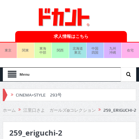
求人情報はこちら
東海
北海道
中国
九州
東京
関東
関西
在宅
中部
東北
四国
沖縄
Menu
CINEMA×STYLE 293号
CINEMA×STYLE 292号
ホーム
江里口さよ ガールズ@コレクション
259_ERIGUCHI-2
CINEMA×STYLE 291号
259_eriguchi-2
CINEMA×STYLE 290号