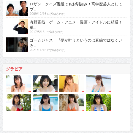
ロザン クイズ番組でもお馴染み！高学歴芸人として
ブ...
2009/12/16 に投稿された
有野晋哉 ゲーム・アニメ・漫画・アイドルに精通！
単...
2017/5/16 に投稿された
ゴー☆ジャス 『夢が叶うというのは直線ではなくい
ろ...
2021/11/16 に投稿された
グラビア