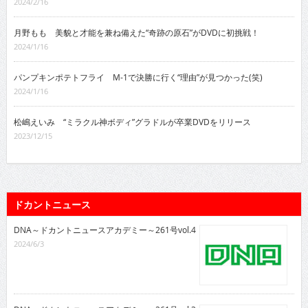
2024/2/16
月野もも 美貌と才能を兼ね備えた“奇跡の原石”がDVDに初挑戦！
2024/1/16
パンプキンポテトフライ M-1で決勝に行く“理由”が見つかった(笑)
2024/1/16
松嶋えいみ “ミラクル神ボディ”グラドルが卒業DVDをリリース
2023/12/15
ドカントニュース
DNA～ドカントニュースアカデミー～261号vol.4
2024/6/3