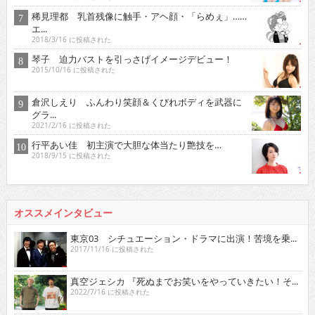
稀見理都 乳首残像に触手・アヘ顔・「らめぇ」……
エ...
2018/3/16 に投稿された
琴子 迫力バストを引っさげイメージデビュー！
2015/10/16 に投稿された
倉沢しえり ふんわり笑顔＆くびれボディを武器に
グラ...
2021/2/16 に投稿された
行平あい佳 初主演で大胆な体当たり艶技を…
2018/9/15 に投稿された
オススメインタビュー
東京03 シチュエーション・ドラマに出演！苦境を乗...
2017/11/16 に投稿された
真空ジェシカ 『死ぬまでお笑いをやっていきたい！そ...
2022/7/16 に投稿された