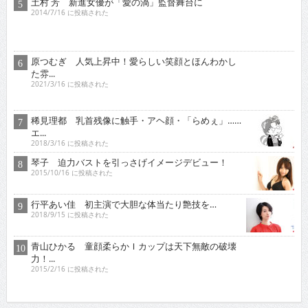
原つむぎ 人気上昇中！愛らしい笑顔とほんわかし
た雰...
2021/3/16 に投稿された
稀見理都 乳首残像に触手・アヘ顔・「らめぇ」……
エ...
2018/3/16 に投稿された
琴子 迫力バストを引っさげイメージデビュー！
2015/10/16 に投稿された
行平あい佳 初主演で大胆な体当たり艶技を…
2018/9/15 に投稿された
青山ひかる 童顔柔らかＩカップは天下無敵の破壊
力！...
2015/2/16 に投稿された
オススメインタビュー
東京03 シチュエーション・ドラマに出演！苦境を乗...
2017/11/16 に投稿された