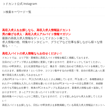
高収入求人をお探しなら、高収入求人情報誌ドカント
男の稼げる求人・高収入求人アルバイト情報マガジン
最新の高収入求人情報をゲットしてドカント稼ごう。
求人情報の他、特集やインタビュー、グラビアなど仕事を探しながら様々な情
報も・・・。
高収入バイトの求人情報ならお任せください！
ドカントでは、エリア別・業種別に高収入バイト情報を幅広く掲載しております。
注目のピックアップ求人も定期的に更新して参りますので、是非チェックしてみてください。
日払いや即決求人、また社員登用ありなど、働き方・目的に合わせて高収入バイトを検索してい
ただけます。接客が好き！という方や、コツコツ集中するのが得意！等、自分の長所にあった業
種で高収入求人を探してみませんか？
人気のPCオペレーター、PC入力の求人もたくさん掲載しています。PCを使って、各種数値化さ
れたデータ情報を入力したり原稿を書いたりするのがPCオペレーターの主な業務です。未経験
の方でも可能なお仕事で、将来のPCスキルアップも見込めます。新着求人情報も続々追加して
おりますので、きっとアナタに合ったバイトが見つかります。
面白特集ページもたっぷりご用意しておりますので、どうぞ楽しみながら求人を探してくださ
い！
高収入バイトをお探しなら、日払いや即決求人を多数掲載している高収入求人情報誌ドカントへ
どうぞお任せくださいませ！
All contents copyright © 2002-2025
ドカント.com
. All rights
reserved. 掲載記事、写真、イラストの無断転載を禁じます。