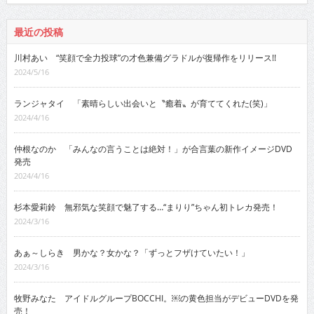
最近の投稿
川村あい “笑顔で全力投球”の才色兼備グラドルが復帰作をリリース!!
2024/5/16
ランジャタイ 「素晴らしい出会いと〝癒着〟が育ててくれた(笑)」
2024/4/16
仲根なのか 「みんなの言うことは絶対！」が合言葉の新作イメージDVD
発売
2024/4/16
杉本愛莉鈴 無邪気な笑顔で魅了する…“まりり”ちゃん初トレカ発売！
2024/3/16
あぁ～しらき 男かな？女かな？「ずっとフザけていたい！」
2024/3/16
牧野みなた アイドルグループBOCCHI。￼の黄色担当がデビューDVDを発
売！