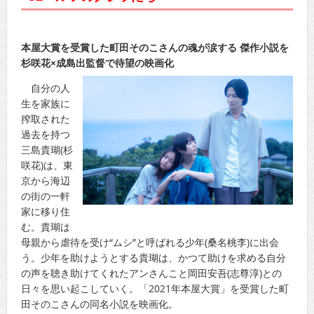
本屋大賞を受賞した町田そのこさんの魂が涙する 傑作小説を
杉咲花×成島出監督で待望の映画化
自分の人
生を家族に
搾取された
過去を持つ
三島貴瑚(杉
咲花)は、東
京から海辺
の街の一軒
家に移り住
む。貴瑚は
母親から虐待を受け“ムシ”と呼ばれる少年(桑名桃李)に出会
う。少年を助けようとする貴瑚は、かつて助けを求める自分
の声を聴き助けてくれたアンさんこと岡田安吾(志尊淳)との
日々を思い起こしていく。「2021年本屋大賞」を受賞した町
田そのこさんの同名小説を映画化。