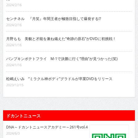
2024/2/16
センチネル 『月笑』年間王者が極致目指して爆発する!?
2024/2/16
月野もも 美貌と才能を兼ね備えた“奇跡の原石”がDVDに初挑戦！
2024/1/16
パンプキンポテトフライ M-1で決勝に行く“理由”が見つかった(笑)
2024/1/16
松嶋えいみ “ミラクル神ボディ”グラドルが卒業DVDをリリース
2023/12/15
ドカントニュース
DNA～ドカントニュースアカデミー～261号vol.4
2024/6/3