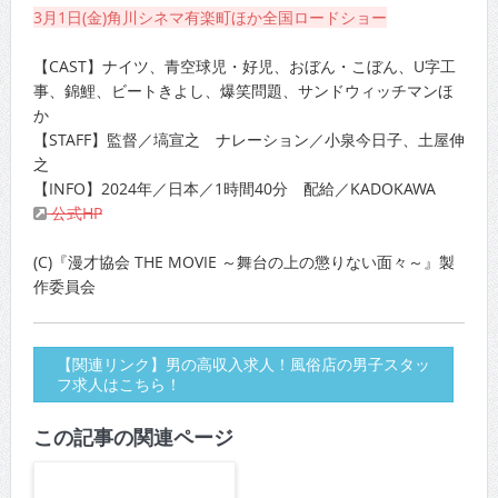
3月1日(金)角川シネマ有楽町ほか全国ロードショー
【CAST】ナイツ、青空球児・好児、おぼん・こぼん、U字工
事、錦鯉、ビートきよし、爆笑問題、サンドウィッチマンほ
か
【STAFF】監督／塙宣之 ナレーション／小泉今日子、土屋伸
之
【INFO】2024年／日本／1時間40分 配給／KADOKAWA
公式HP
(C)『漫才協会 THE MOVIE ～舞台の上の懲りない面々～』製
作委員会
【関連リンク】男の高収入求人！風俗店の男子スタッ
フ求人はこちら！
この記事の関連ページ