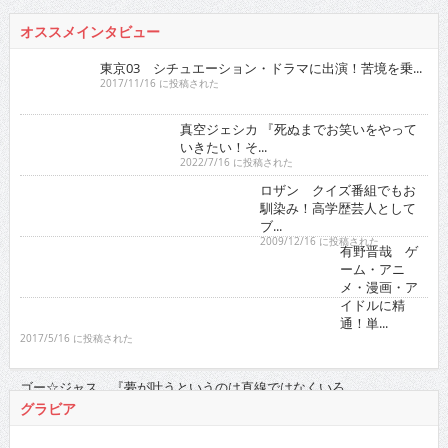
真空ジェシカ 『死ぬまでお笑いをやっていきたい！そ...
2022/7/16 に投稿された
ロザン クイズ番組でもお馴染み！高学歴芸人として
ブ...
2009/12/16 に投稿された
有野晋哉 ゲーム・アニメ・漫画・アイドルに精通！
単...
2017/5/16 に投稿された
ゴー☆ジャス 『夢が叶うというのは直線ではなくい
ろ...
2021/11/16 に投稿された
グラビア