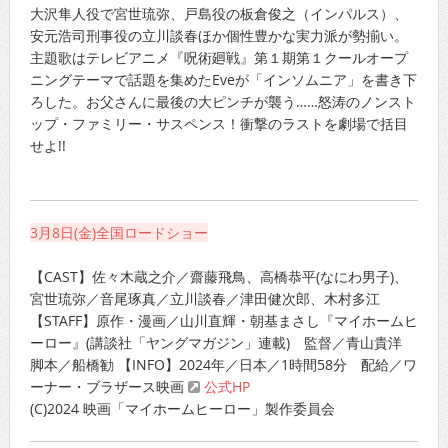
大沢隼人役で宮世琉弥、戸島役の板倉俊之（インパルス）、
安元浩司刑事役の立川談春ほか個性豊かな実力派が勢揃い。
主題歌はテレビアニメ『呪術廻戦』第１期第１クールオープ
ニングテーマで話題を集めたEveが「インソムニア」を書き下
ろした。お父さんに最後の大ピンチが襲う……怒涛のノンスト
ップ・ファミリー・サスペンス！衝撃のラストを劇場で括目
せよ!!
3月8日(金)全国ロードショー
【CAST】佐々木蔵之介／齋藤飛鳥、高橋恭平(なにわ男子)、
宮世琉弥／音尾琢真／立川談春／津田健次郎、木村多江
【STAFF】原作・漫画／山川直輝・朝基まさし『マイホームヒ
ーロー』(講談社「ヤングマガジン」連載) 監督／青山貴洋
脚本／船橋勧 【INFO】2024年／日本／1時間58分 配給／ワ
ーナー・ブラザース映画
公式HP
(C)2024 映画「マイホームヒーロー」製作委員会