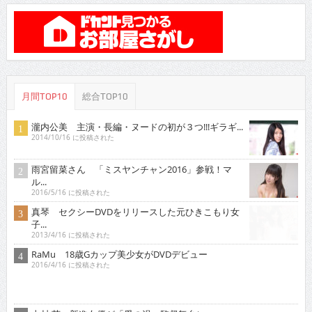
月間TOP10
総合TOP10
瀧内公美 主演・長編・ヌードの初が３つ!!!ギラギ...
2014/10/16 に投稿された
雨宮留菜さん 「ミスヤンチャン2016」参戦！マ
ル...
2016/5/16 に投稿された
真琴 セクシーDVDをリリースした元ひきこもり女
子...
2013/4/16 に投稿された
RaMu 18歳Gカップ美少女がDVDデビュー
2016/4/16 に投稿された
土村 芳 新進女優が「愛の渦」監督舞台に
2014/7/16 に投稿された