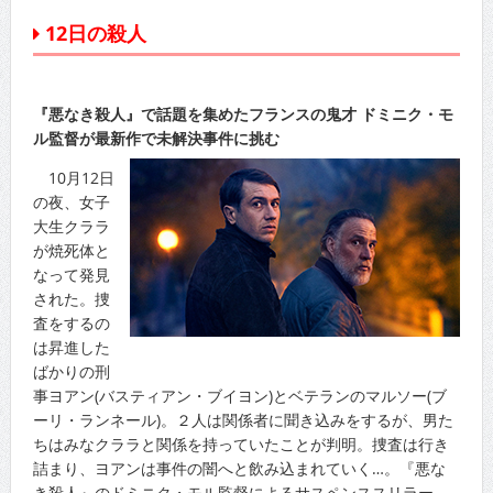
12日の殺人
『悪なき殺人』で話題を集めたフランスの鬼才 ドミニク・モ
ル監督が最新作で未解決事件に挑む
10月12日
の夜、女子
大生クララ
が焼死体と
なって発見
された。捜
査をするの
は昇進した
ばかりの刑
事ヨアン(バスティアン・ブイヨン)とベテランのマルソー(ブ
ーリ・ランネール)。２人は関係者に聞き込みをするが、男た
ちはみなクララと関係を持っていたことが判明。捜査は行き
詰まり、ヨアンは事件の闇へと飲み込まれていく…。『悪な
き殺人』のドミニク・モル監督によるサスペンススリラー。