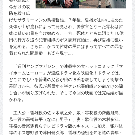
命がけの攻
防を繰り広
げたサラリーマンの鳥栖哲雄。７年後、哲雄が山中に埋めた
死体が土砂崩れによって発見され、警察官となった零花は哲
雄に疑いの目を向け始める。一方、死体とともに消えた10億
円の行方を追う犯罪組織のボス志野寛治は、再び哲雄に狙い
を定める。さらに、かつて哲雄の罠にはまってすべての罪を
着せられた間島恭一も姿を現す…。
「週刊ヤングマガジン」で連載中の大ヒットコミック『マ
イホームヒーロー』が連続ドラマ化＆映画化！ドラマでは、
どこにでもいる普通の父親が娘の彼氏を殺してしまう衝撃の
幕開けから、彼氏が所属する半グレ犯罪組織との命がけの騙
し合いが繰り広げられた。そして今回の映画では完結編が描
かれる。
主人公・哲雄役の佐々木蔵之介、娘・零花役の齋藤飛鳥、
恭一役の高橋恭平（なにわ男子）、妻・歌仙役の木村多江、
窪役の音尾琢真らテレビドラマ版のキャストに加え、犯罪組
織のボス志野役で津田健次郎、哲雄の秘密を知る謎の青年・