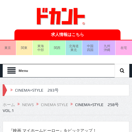
求人情報はこちら
東海
北海道
中国
九州
東京
関東
関西
在宅
中部
東北
四国
沖縄
Menu
CINEMA×STYLE 293号
CINEMA×STYLE 292号
ホーム
NEWS
CINEMA STYLE
CINEMA×STYLE 258号
VOL.1
CINEMA×STYLE 291号
CINEMA×STYLE 290号
『映画 マイホームヒーロー』をピックアップ！