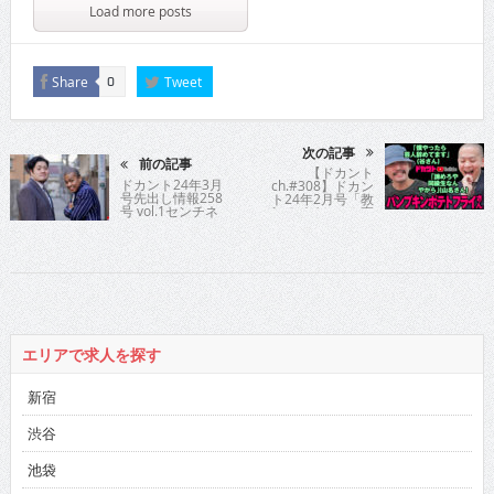
Load more posts
Share
Tweet
0
次の記事
前の記事
【ドカント
ドカント24年3月
ch.#308】ドカン
号先出し情報258
ト24年2月号「教
号 vol.1センチネ
えてパイセン！直
ル
撃インタビュー!!」
パンプキンポテト
フライさんの動画
第3弾！【パンプキ
ンポテトフライさ
ん3/4】
エリアで求人を探す
新宿
渋谷
池袋