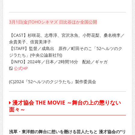
3月1日(金)TOHOシネマズ 日比谷ほか全国公開
【CAST】杉咲花、志尊淳、宮沢氷魚、小野花梨、桑名桃李／
余貴美子、倍賞美津子
【STAFF】監督／成島出 原作／町田そのこ「52ヘルツのク
ジラたち」(中央公論新社刊)
【INFO】2024年／日本／2時間16分 配給／ギャガ
公式HP
(C)2024『52ヘルツのクジラたち』製作委員会
漫才協会 THE MOVIE ～舞台の上の懲りない
面々～
浅草・東洋館の舞台に想いを懸ける芸人たちと 漫才協会の“リ