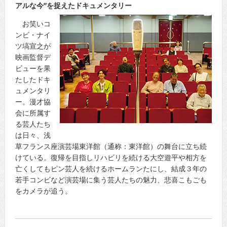
アルな今”を捉えたドキュメンタリー
お笑いコ
ンビ・ナイ
ツ塙宣之が
映画監督デ
ビューを果
たしたドキ
ュメンタリ
ー。漫才協
会に所属す
る芸人たち
は日々、浅
草フランス座演芸場東洋館（通称：東洋館）の舞台に立ち続
けている。復帰を目指しリハビリを続ける大空遊平や相方を
亡くしてもピン芸人を続けるホームランたにし、結成３年の
若手コンビなど演芸場に集う芸人たちの魅力、悲喜こもごも
をカメラが追う。