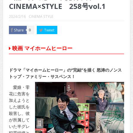
CINEMA×STYLE 289号
CINEMA×STYLE 258号vol.1
CINEMA×STYLE 288号
2024/2/16
CINEMA STYLE
CINEMA×STYLE 287号
Share
Tweet
0
CINEMA×STYLE 286号
映画 マイホームヒーロー
CINEMA×STYLE 285号
CINEMA×STYLE 294号
ドラマ「マイホームヒーロー」の“完結”を描く 怒涛のノンス
トップ・ファミリー・サスペンス！
愛娘・零
花に危害を
加えようと
した彼氏を
殺害し、彼
が所属して
いた半グレ
犯罪組織と