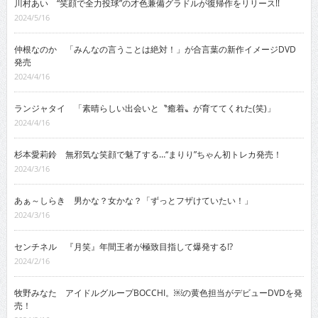
川村あい “笑顔で全力投球”の才色兼備グラドルが復帰作をリリース!!
2024/5/16
仲根なのか 「みんなの言うことは絶対！」が合言葉の新作イメージDVD
発売
2024/4/16
ランジャタイ 「素晴らしい出会いと〝癒着〟が育ててくれた(笑)」
2024/4/16
杉本愛莉鈴 無邪気な笑顔で魅了する…“まりり”ちゃん初トレカ発売！
2024/3/16
あぁ～しらき 男かな？女かな？「ずっとフザけていたい！」
2024/3/16
センチネル 『月笑』年間王者が極致目指して爆発する!?
2024/2/16
牧野みなた アイドルグループBOCCHI。￼の黄色担当がデビューDVDを発
売！