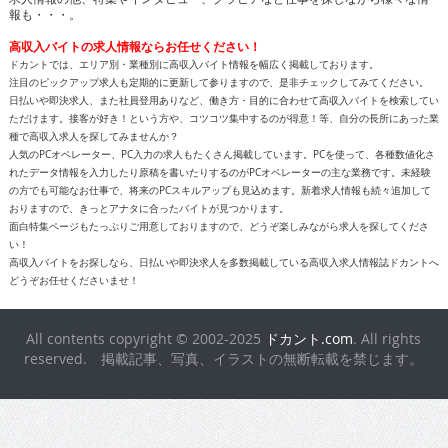
報も・・・。
高収入バイトの求人情報ならお任せください！
ドカントでは、エリア別・業種別に高収入バイト情報を幅広く掲載しております。
注目のピックアップ求人も定期的に更新して参りますので、是非チェックしてみてください。
日払いや即決求人、また社員登用ありなど、働き方・目的に合わせて高収入バイトを検索してい
ただけます。接客が好き！という方や、コツコツ集中するのが得意！等、自分の長所にあった業
種で高収入求人を探してみませんか？
人気のPCオペレーター、PC入力の求人もたくさん掲載しています。PCを使って、各種数値化さ
れたデータ情報を入力したり原稿を書いたりするのがPCオペレーターの主な業務です。未経験
の方でも可能なお仕事で、将来のPCスキルアップも見込めます。新着求人情報も続々追加して
おりますので、きっとアナタに合ったバイトが見つかります。
面白特集ページもたっぷりご用意しておりますので、どうぞ楽しみながら求人を探してくださ
い！
高収入バイトをお探しなら、日払いや即決求人を多数掲載している高収入求人情報誌ドカントへ
どうぞお任せくださいませ！
All contents copyright © 2002-2025
ドカント.com
. All rights
reserved. 掲載記事、写真、イラストの無断転載を禁じます。