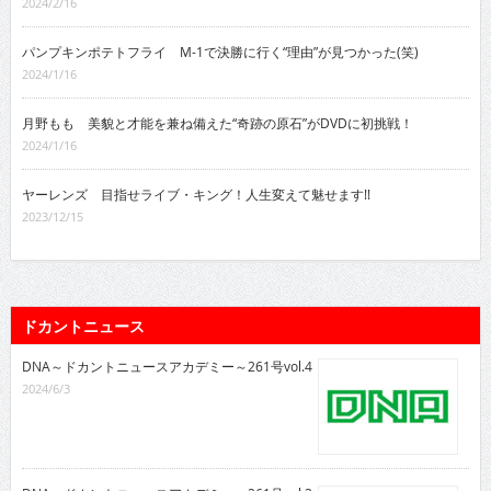
2024/2/16
パンプキンポテトフライ M-1で決勝に行く“理由”が見つかった(笑)
2024/1/16
月野もも 美貌と才能を兼ね備えた“奇跡の原石”がDVDに初挑戦！
2024/1/16
ヤーレンズ 目指せライブ・キング！人生変えて魅せます!!
2023/12/15
ドカントニュース
DNA～ドカントニュースアカデミー～261号vol.4
2024/6/3