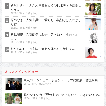
倉沢しえり ふんわり笑顔＆くびれボディを武器に
グラ...
2021/2/16 に投稿された
原つむぎ 人気上昇中！愛らしい笑顔とほんわかし
た雰...
2021/3/16 に投稿された
稀見理都 乳首残像に触手・アヘ顔・「らめぇ」……
エ...
2018/3/16 に投稿された
行平あい佳 初主演で大胆な体当たり艶技を…
2018/9/15 に投稿された
オススメインタビュー
東京03 シチュエーション・ドラマに出演！苦境を乗...
2017/11/16 に投稿された
真空ジェシカ 『死ぬまでお笑いをやっていきたい！そ...
2022/7/16 に投稿された