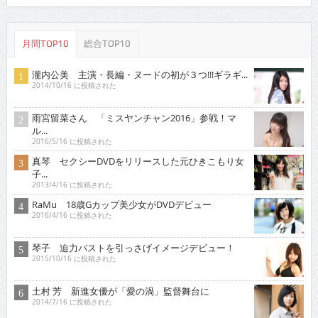
月間TOP10
総合TOP10
瀧内公美 主演・長編・ヌードの初が３つ!!!ギラギ...
2014/10/16 に投稿された
雨宮留菜さん 「ミスヤンチャン2016」参戦！マ
ル...
2016/5/16 に投稿された
真琴 セクシーDVDをリリースした元ひきこもり女
子...
2013/4/16 に投稿された
RaMu 18歳Gカップ美少女がDVDデビュー
2016/4/16 に投稿された
琴子 迫力バストを引っさげイメージデビュー！
2015/10/16 に投稿された
土村 芳 新進女優が「愛の渦」監督舞台に
2014/7/16 に投稿された