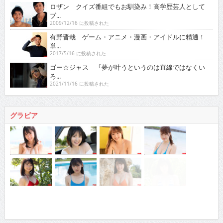
ロザン クイズ番組でもお馴染み！高学歴芸人として
ブ...
2009/12/16 に投稿された
有野晋哉 ゲーム・アニメ・漫画・アイドルに精通！
単...
2017/5/16 に投稿された
ゴー☆ジャス 『夢が叶うというのは直線ではなくい
ろ...
2021/11/16 に投稿された
グラビア