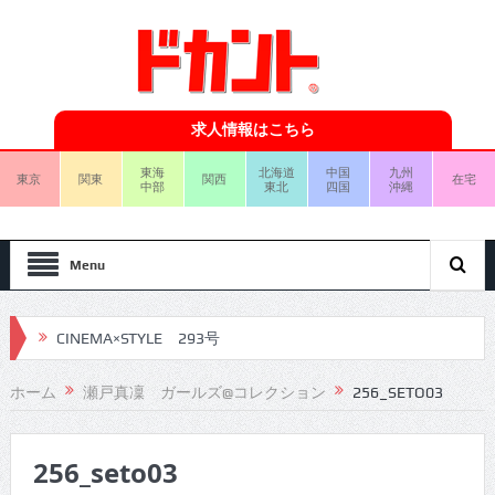
求人情報はこちら
東海
北海道
中国
九州
東京
関東
関西
在宅
中部
東北
四国
沖縄
Menu
CINEMA×STYLE 293号
CINEMA×STYLE 292号
ホーム
瀬戸真凜 ガールズ@コレクション
256_SETO03
CINEMA×STYLE 291号
256_seto03
CINEMA×STYLE 290号