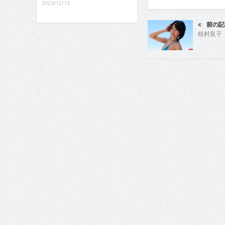
2023/12/15
前の記
咲村良子