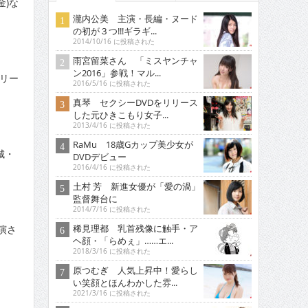
金)な
瀧内公美 主演・長編・ヌード
の初が３つ!!!ギラギ...
2014/10/16 に投稿された
雨宮留菜さん 「ミスヤンチャ
ン2016」参戦！マル...
アリー
2016/5/16 に投稿された
真琴 セクシーDVDをリリース
した元ひきこもり女子...
2013/4/16 に投稿された
RaMu 18歳Gカップ美少女が
城・
DVDデビュー
2016/4/16 に投稿された
土村 芳 新進女優が「愛の渦」
監督舞台に
2014/7/16 に投稿された
稀見理都 乳首残像に触手・ア
演さ
ヘ顔・「らめぇ」……エ...
2018/3/16 に投稿された
原つむぎ 人気上昇中！愛らし
い笑顔とほんわかした雰...
2021/3/16 に投稿された