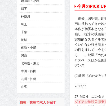
錦糸町・小岩
CINEMA×STYLE 286号
今月のPICK UP!
都下
CINEMA×STYLE 285号
神奈川
俳優、照明部、助監
CINEMA×STYLE 294号
画に携わってきた鈴
埼玉
本作が初脚本となる
千葉
画し、従来の映画製
実験的なスタイルで
茨城
くいかない行き詰ま
東海・中部
の目を通して、今を
く――。映画『めため
関西
ロスペースほか全国
北海道・東北
ダンス
中国・四国
(C)映画『めためた
九州・沖縄
2023.11
在宅
27_MON エンタメ
ダイアン単独公演東
職種・業種で求人を探す