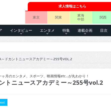
求人情報はこちら
東海
東京
関東
関西
中部
ア
インタビュー
エンタメ
特集
連載企画
目次
A～ドカントニュースアカデミー～255号VOL.2
ヶ月のエンタメ、スポーツ、映画情報etc…が丸わかり！
ントニュースアカデミー～255号vol.2
eet