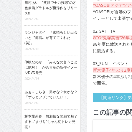
川村あい “笑顔で全力投球”の才
YOASOBIアジアツ
色兼備グラドルが復帰作をリリー
YOASOBIが香港のフ
ス!!
イナーとして出演す
2024/5/16
02_SAT TV
ランジャタイ 「素晴らしい出会
GTO“鬼塚英吉”26
いと〝癒着〟が育ててくれた
(笑)」
98年夏に放送された
2024/4/16
に復活する。
仲根なのか 「みんなの言うこと
03_SUN イベント
は絶対！」が合言葉の新作イメー
新木優子4年ぶり2度
ジDVD発売
新木優子の4年ぶり
2024/4/16
で開催。
あぁ～しらき 男かな？女かな？
「ずっとフザけていたい！」
【関連リンク】男
2024/3/16
この記事の
杉本愛莉鈴 無邪気な笑顔で魅了
する…“まりり”ちゃん初トレカ発
売！