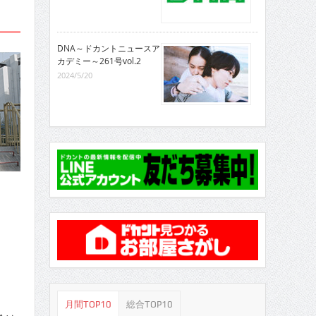
DNA～ドカントニュースア
カデミー～261号vol.2
2024/5/20
月間TOP10
総合TOP10