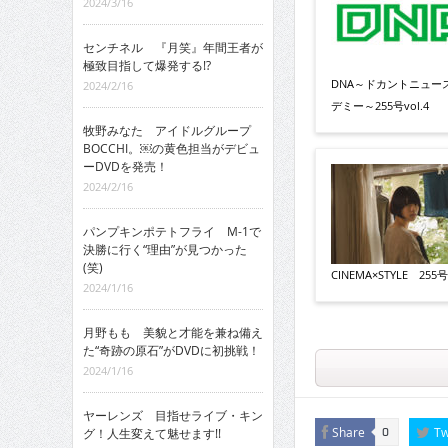
2024/3/16
センチネル 『月笑』年間王者が
極致目指して爆発する!?
DNA～ドカントニュー
2024/2/16
デミー～255号vol.4
牧野みなた アイドルグループ
BOCCHI。￼の黄色担当がデビュ
ーDVDを発売！
2024/2/16
パンプキンポテトフライ M-1で
決勝に行く“理由”が見つかった
(笑)
CINEMA×STYLE 255号v
2024/1/16
月野もも 美貌と才能を兼ね備え
た“奇跡の原石”がDVDに初挑戦！
2024/1/16
ヤーレンズ 目指せライブ・キン
Share
Tw
グ！人生変えて魅せます!!
0