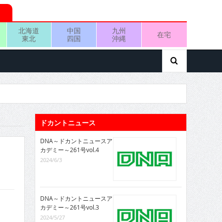
北海道
中国
九州
在宅
東北
四国
沖縄
ドカントニュース
DNA～ドカントニュースア
カデミー～261号vol.4
2024/6/3
DNA～ドカントニュースア
カデミー～261号vol.3
2024/5/27