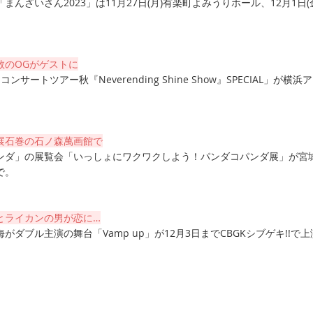
んざいさん2023」は11月27日(月)有楽町よみうりホール、12月1日(
。
数のOGがゲストに
コンサートツアー秋『Neverending Shine Show』SPECIAL」が横浜
展石巻の石ノ森萬画館で
ンダ」の展覧会「いっしょにワクワクしよう！パンダコパンダ展」が宮
で。
とライカンの男が恋に…
ダブル主演の舞台「Vamp up」が12月3日までCBGKシブゲキ!!で上