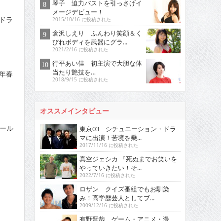
琴子 迫力バストを引っさげイ
メージデビュー！
ッドラ
2015/10/16 に投稿された
倉沢しえり ふんわり笑顔＆く
びれボディを武器にグラ...
2021/2/16 に投稿された
行平あい佳 初主演で大胆な体
当たり艶技を…
年春
2018/9/15 に投稿された
オススメインタビュー
ール
東京03 シチュエーション・ドラ
マに出演！苦境を乗...
2017/11/16 に投稿された
真空ジェシカ 『死ぬまでお笑いを
やっていきたい！そ...
2022/7/16 に投稿された
ロザン クイズ番組でもお馴染
み！高学歴芸人としてブ...
2009/12/16 に投稿された
有野晋哉 ゲーム・アニメ・漫