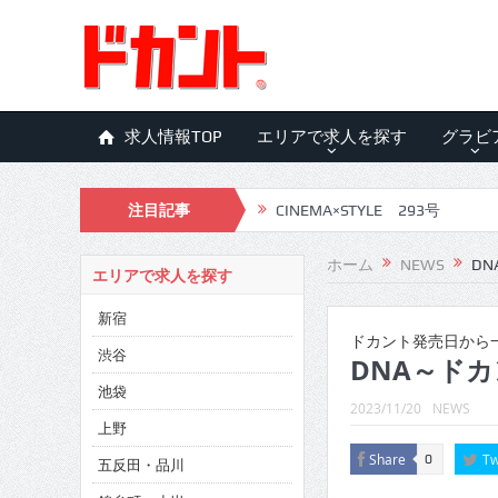
求人情報TOP
エリアで求人を探す
グラビ
注目記事
CINEMA×STYLE 293号
CINEMA×STYLE 292号
ホーム
NEWS
DN
エリアで求人を探す
CINEMA×STYLE 291号
新宿
CINEMA×STYLE 290号
ドカント発売日から一
渋谷
DNA～ドカ
CINEMA×STYLE 289号
池袋
2023/11/20
NEWS
CINEMA×STYLE 288号
上野
Share
Tw
0
五反田・品川
CINEMA×STYLE 287号