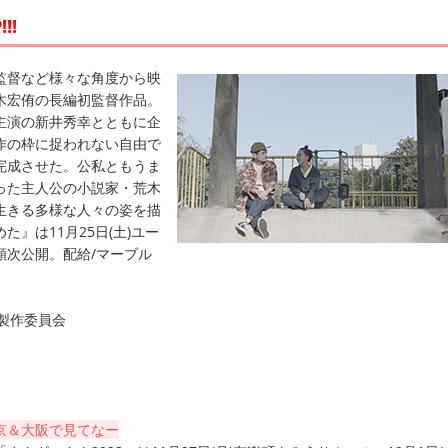
!!
督など様々な角度から映
木宏侑の長編初監督作品。
主演の新井秀幸とともに企
作の枠に捉われない自由で
完成させた。公私ともうま
った主人公の小説家・荒木
生きる多様な人々の姿を描
た』は11月25日(土)ユー
順次公開。配給/マーブル
』製作委員会
京＆大阪で見てなー