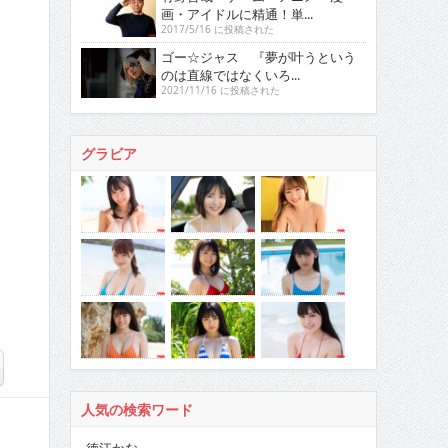
画・アイドルに精通！単...
2017/5/16 に投稿された
ゴー☆ジャス 『夢が叶うという
のは直線ではなくいろ...
2021/11/16 に投稿された
グラビア
人気の検索ワード