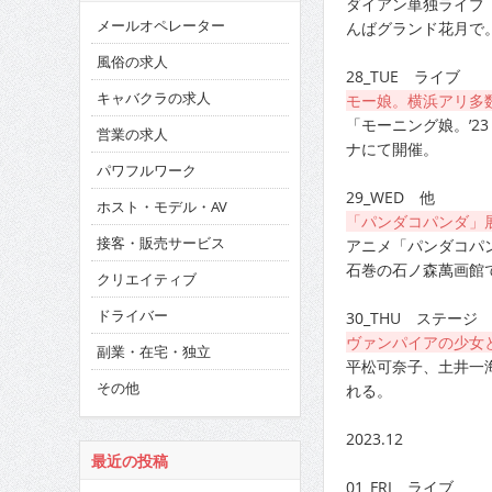
ダイアン単独ライブ「ま
メールオペレーター
んばグランド花月で
風俗の求人
28_TUE ライブ
キャバクラの求人
モー娘。横浜アリ多
「モーニング娘。’23 
営業の求人
ナにて開催。
パワフルワーク
29_WED 他
ホスト・モデル・AV
「パンダコパンダ」
接客・販売サービス
アニメ「パンダコパ
石巻の石ノ森萬画館
クリエイティブ
ドライバー
30_THU ステージ
ヴァンパイアの少女
副業・在宅・独立
平松可奈子、土井一海が
その他
れる。
2023.12
最近の投稿
01_FRI ライブ