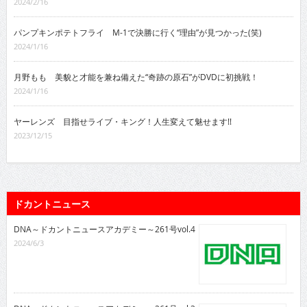
2024/2/16
パンプキンポテトフライ M-1で決勝に行く“理由”が見つかった(笑)
2024/1/16
月野もも 美貌と才能を兼ね備えた“奇跡の原石”がDVDに初挑戦！
2024/1/16
ヤーレンズ 目指せライブ・キング！人生変えて魅せます!!
2023/12/15
ドカントニュース
DNA～ドカントニュースアカデミー～261号vol.4
2024/6/3