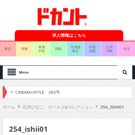
求人情報はこちら
東海
北海道
中国
九州
東京
関東
関西
在宅
中部
東北
四国
沖縄
Menu
CINEMA×STYLE 293号
CINEMA×STYLE 292号
ホーム
石井ひなこ ガールズ@コレクション
254_ISHII01
CINEMA×STYLE 291号
254_ishii01
CINEMA×STYLE 290号