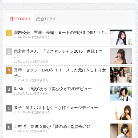
月間TOP10
総合TOP10
瀧内公美 主演・長編・ヌードの初が３つ!!!ギラギ...
2014/10/16 に投稿された
雨宮留菜さん 「ミスヤンチャン2016」参戦！マ
ル...
2016/5/16 に投稿された
真琴 セクシーDVDをリリースした元ひきこもり女
子...
2013/4/16 に投稿された
RaMu 18歳Gカップ美少女がDVDデビュー
2016/4/16 に投稿された
琴子 迫力バストを引っさげイメージデビュー！
2015/10/16 に投稿された
土村 芳 新進女優が「愛の渦」監督舞台に
2014/7/16 に投稿された