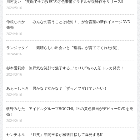
川村あい “笑顔で全力投球”の才色兼備グラドルが復帰作をリリース!!
2024/5/16
仲根なのか 「みんなの言うことは絶対！」が合言葉の新作イメージDVD
発売
2024/4/16
ランジャタイ 「素晴らしい出会いと〝癒着〟が育ててくれた(笑)」
2024/4/16
杉本愛莉鈴 無邪気な笑顔で魅了する…“まりり”ちゃん初トレカ発売！
2024/3/16
あぁ～しらき 男かな？女かな？「ずっとフザけていたい！」
2024/3/16
牧野みなた アイドルグループBOCCHI。￼の黄色担当がデビューDVDを発
売！
2024/2/16
センチネル 『月笑』年間王者が極致目指して爆発する!?