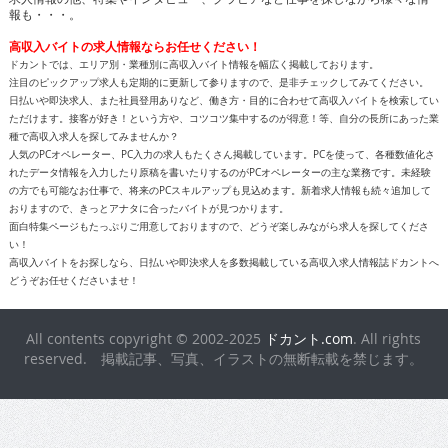
報も・・・。
高収入バイトの求人情報ならお任せください！
ドカントでは、エリア別・業種別に高収入バイト情報を幅広く掲載しております。
注目のピックアップ求人も定期的に更新して参りますので、是非チェックしてみてください。
日払いや即決求人、また社員登用ありなど、働き方・目的に合わせて高収入バイトを検索してい
ただけます。接客が好き！という方や、コツコツ集中するのが得意！等、自分の長所にあった業
種で高収入求人を探してみませんか？
人気のPCオペレーター、PC入力の求人もたくさん掲載しています。PCを使って、各種数値化さ
れたデータ情報を入力したり原稿を書いたりするのがPCオペレーターの主な業務です。未経験
の方でも可能なお仕事で、将来のPCスキルアップも見込めます。新着求人情報も続々追加して
おりますので、きっとアナタに合ったバイトが見つかります。
面白特集ページもたっぷりご用意しておりますので、どうぞ楽しみながら求人を探してくださ
い！
高収入バイトをお探しなら、日払いや即決求人を多数掲載している高収入求人情報誌ドカントへ
どうぞお任せくださいませ！
All contents copyright © 2002-2025
ドカント.com
. All rights
reserved. 掲載記事、写真、イラストの無断転載を禁じます。