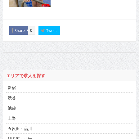
Share
Tweet
0
エリアで求人を探す
新宿
渋谷
池袋
上野
五反田・品川
錦糸町・小岩