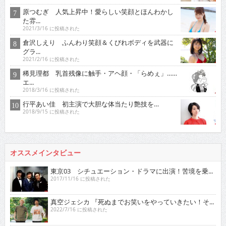
原つむぎ 人気上昇中！愛らしい笑顔とほんわかし
た雰...
2021/3/16 に投稿された
倉沢しえり ふんわり笑顔＆くびれボディを武器に
グラ...
2021/2/16 に投稿された
稀見理都 乳首残像に触手・アヘ顔・「らめぇ」……
エ...
2018/3/16 に投稿された
行平あい佳 初主演で大胆な体当たり艶技を…
2018/9/15 に投稿された
オススメインタビュー
東京03 シチュエーション・ドラマに出演！苦境を乗...
2017/11/16 に投稿された
真空ジェシカ 『死ぬまでお笑いをやっていきたい！そ...
2022/7/16 に投稿された