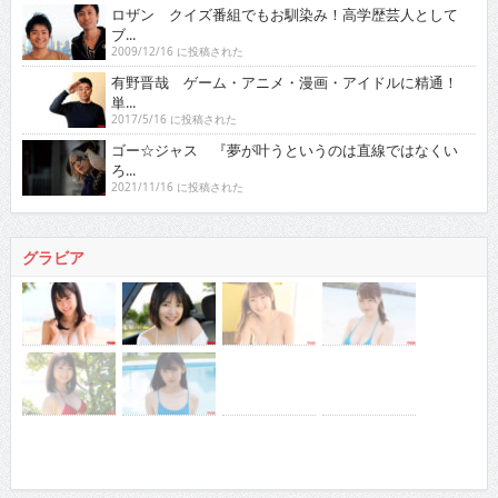
ロザン クイズ番組でもお馴染み！高学歴芸人として
ブ...
2009/12/16 に投稿された
有野晋哉 ゲーム・アニメ・漫画・アイドルに精通！
単...
2017/5/16 に投稿された
ゴー☆ジャス 『夢が叶うというのは直線ではなくい
ろ...
2021/11/16 に投稿された
グラビア