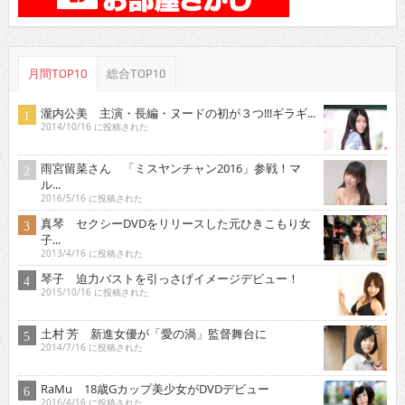
月間TOP10
総合TOP10
瀧内公美 主演・長編・ヌードの初が３つ!!!ギラギ...
2014/10/16 に投稿された
雨宮留菜さん 「ミスヤンチャン2016」参戦！マ
ル...
2016/5/16 に投稿された
真琴 セクシーDVDをリリースした元ひきこもり女
子...
2013/4/16 に投稿された
琴子 迫力バストを引っさげイメージデビュー！
2015/10/16 に投稿された
土村 芳 新進女優が「愛の渦」監督舞台に
2014/7/16 に投稿された
RaMu 18歳Gカップ美少女がDVDデビュー
2016/4/16 に投稿された