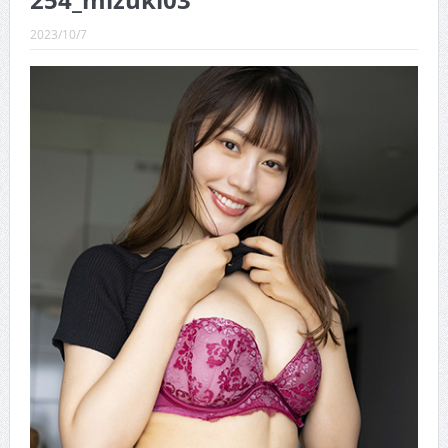
254_mizuki03
CINEMA×STYLE 289号
2023/10/7
CINEMA×STYLE 288号
CINEMA×STYLE 287号
CINEMA×STYLE 286号
CINEMA×STYLE 285号
CINEMA×STYLE 294号