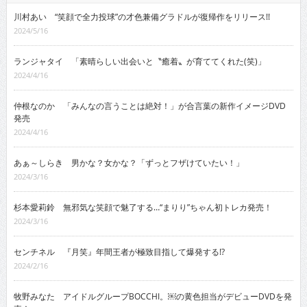
川村あい “笑顔で全力投球”の才色兼備グラドルが復帰作をリリース!!
2024/5/16
ランジャタイ 「素晴らしい出会いと〝癒着〟が育ててくれた(笑)」
2024/4/16
仲根なのか 「みんなの言うことは絶対！」が合言葉の新作イメージDVD
発売
2024/4/16
あぁ～しらき 男かな？女かな？「ずっとフザけていたい！」
2024/3/16
杉本愛莉鈴 無邪気な笑顔で魅了する…“まりり”ちゃん初トレカ発売！
2024/3/16
センチネル 『月笑』年間王者が極致目指して爆発する!?
2024/2/16
牧野みなた アイドルグループBOCCHI。￼の黄色担当がデビューDVDを発