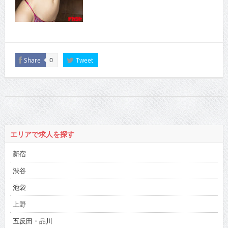
Share
Tweet
0
エリアで求人を探す
新宿
渋谷
池袋
上野
五反田・品川