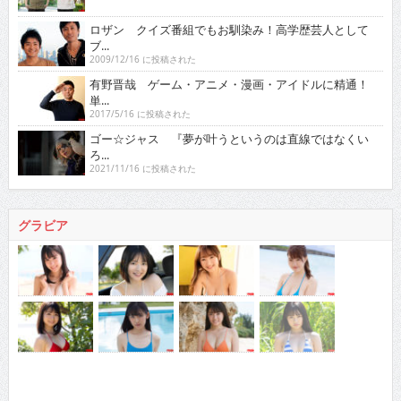
ロザン クイズ番組でもお馴染み！高学歴芸人として
ブ...
2009/12/16 に投稿された
有野晋哉 ゲーム・アニメ・漫画・アイドルに精通！
単...
2017/5/16 に投稿された
ゴー☆ジャス 『夢が叶うというのは直線ではなくい
ろ...
2021/11/16 に投稿された
グラビア