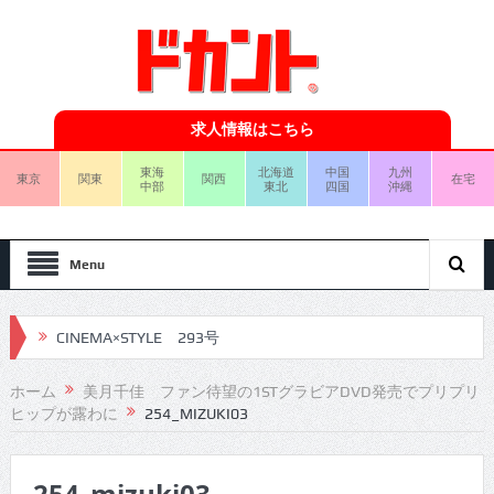
求人情報はこちら
東海
北海道
中国
九州
東京
関東
関西
在宅
中部
東北
四国
沖縄
Menu
CINEMA×STYLE 293号
CINEMA×STYLE 292号
ホーム
美月千佳 ファン待望の1STグラビアDVD発売でプリプリ
ヒップが露わに
254_MIZUKI03
CINEMA×STYLE 291号
CINEMA×STYLE 290号