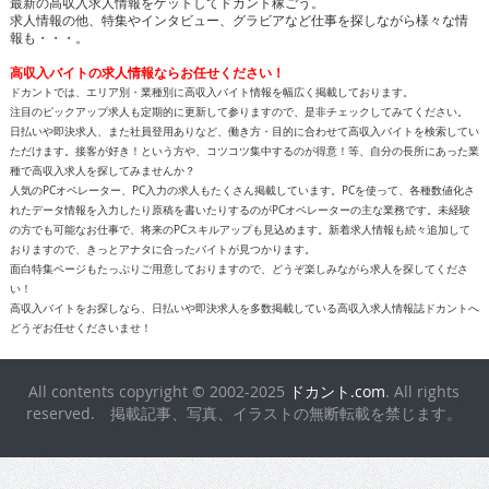
最新の高収入求人情報をゲットしてドカント稼ごう。
求人情報の他、特集やインタビュー、グラビアなど仕事を探しながら様々な情
報も・・・。
高収入バイトの求人情報ならお任せください！
ドカントでは、エリア別・業種別に高収入バイト情報を幅広く掲載しております。
注目のピックアップ求人も定期的に更新して参りますので、是非チェックしてみてください。
日払いや即決求人、また社員登用ありなど、働き方・目的に合わせて高収入バイトを検索してい
ただけます。接客が好き！という方や、コツコツ集中するのが得意！等、自分の長所にあった業
種で高収入求人を探してみませんか？
人気のPCオペレーター、PC入力の求人もたくさん掲載しています。PCを使って、各種数値化さ
れたデータ情報を入力したり原稿を書いたりするのがPCオペレーターの主な業務です。未経験
の方でも可能なお仕事で、将来のPCスキルアップも見込めます。新着求人情報も続々追加して
おりますので、きっとアナタに合ったバイトが見つかります。
面白特集ページもたっぷりご用意しておりますので、どうぞ楽しみながら求人を探してくださ
い！
高収入バイトをお探しなら、日払いや即決求人を多数掲載している高収入求人情報誌ドカントへ
どうぞお任せくださいませ！
All contents copyright © 2002-2025
ドカント.com
. All rights
reserved. 掲載記事、写真、イラストの無断転載を禁じます。