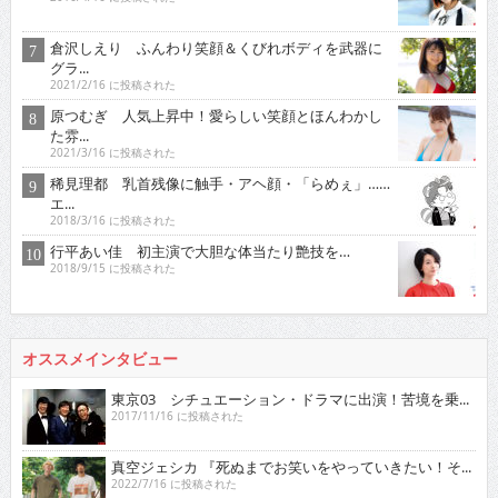
倉沢しえり ふんわり笑顔＆くびれボディを武器に
グラ...
2021/2/16 に投稿された
原つむぎ 人気上昇中！愛らしい笑顔とほんわかし
た雰...
2021/3/16 に投稿された
稀見理都 乳首残像に触手・アヘ顔・「らめぇ」……
エ...
2018/3/16 に投稿された
行平あい佳 初主演で大胆な体当たり艶技を…
2018/9/15 に投稿された
オススメインタビュー
東京03 シチュエーション・ドラマに出演！苦境を乗...
2017/11/16 に投稿された
真空ジェシカ 『死ぬまでお笑いをやっていきたい！そ...
2022/7/16 に投稿された