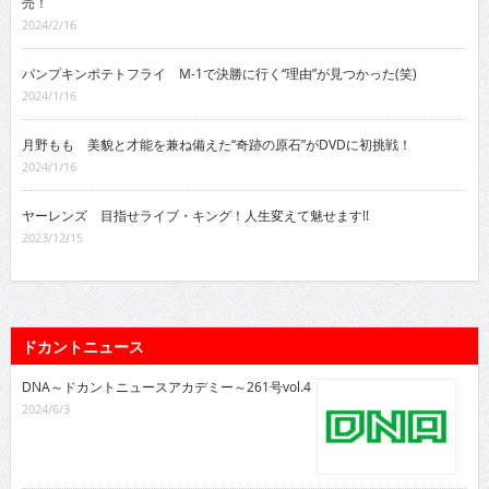
売！
2024/2/16
パンプキンポテトフライ M-1で決勝に行く“理由”が見つかった(笑)
2024/1/16
月野もも 美貌と才能を兼ね備えた“奇跡の原石”がDVDに初挑戦！
2024/1/16
ヤーレンズ 目指せライブ・キング！人生変えて魅せます!!
2023/12/15
ドカントニュース
DNA～ドカントニュースアカデミー～261号vol.4
2024/6/3