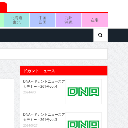
北海道
中国
九州
在宅
東北
四国
沖縄
ドカントニュース
DNA～ドカントニュースア
カデミー～261号vol.4
2024/6/3
DNA～ドカントニュースア
カデミー～261号vol.3
2024/5/27