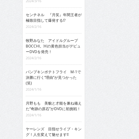
2024/3/16
センチネル 『月笑』年間王者が
極致目指して爆発する!?
2024/2/16
牧野みなた アイドルグループ
BOCCHI。￼の黄色担当がデビュ
ーDVDを発売！
2024/2/16
パンプキンポテトフライ M-1で
決勝に行く“理由”が見つかった
(笑)
2024/1/16
月野もも 美貌と才能を兼ね備え
た“奇跡の原石”がDVDに初挑戦！
2024/1/16
ヤーレンズ 目指せライブ・キン
グ！人生変えて魅せます!!