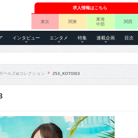
求人情報はこちら
東海
東京
関東
関西
中部
ア
インタビュー
エンタメ
特集
連載企画
目次
ガールズ@コレクション
253_KOTOI03
3