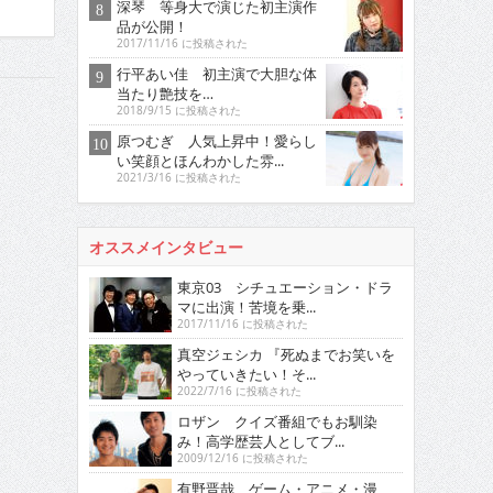
深琴 等身大で演じた初主演作
品が公開！
2017/11/16 に投稿された
行平あい佳 初主演で大胆な体
当たり艶技を…
2018/9/15 に投稿された
原つむぎ 人気上昇中！愛らし
い笑顔とほんわかした雰...
2021/3/16 に投稿された
オススメインタビュー
東京03 シチュエーション・ドラ
マに出演！苦境を乗...
2017/11/16 に投稿された
真空ジェシカ 『死ぬまでお笑いを
やっていきたい！そ...
2022/7/16 に投稿された
ロザン クイズ番組でもお馴染
み！高学歴芸人としてブ...
2009/12/16 に投稿された
有野晋哉 ゲーム・アニメ・漫