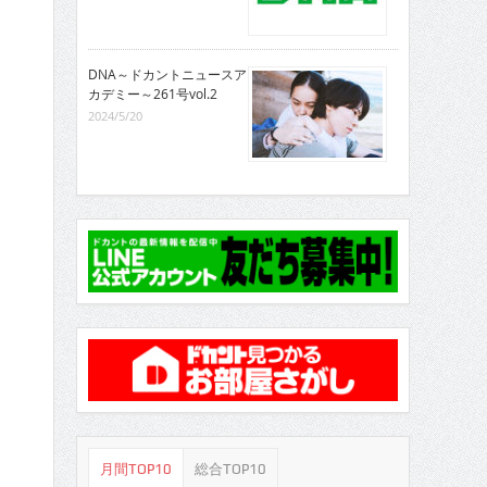
DNA～ドカントニュースア
カデミー～261号vol.2
2024/5/20
月間TOP10
総合TOP10