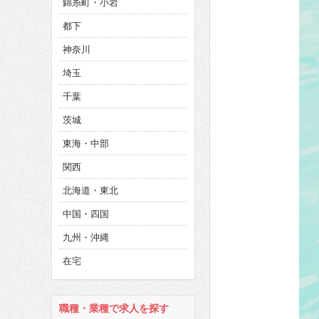
錦糸町・小岩
CINEMA×STYLE 286号
都下
CINEMA×STYLE 285号
神奈川
CINEMA×STYLE 294号
埼玉
千葉
茨城
東海・中部
関西
北海道・東北
中国・四国
九州・沖縄
在宅
職種・業種で求人を探す