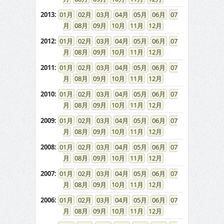
2013
:
01
02
03
04
05
06
07
08
09
10
11
12
2012
:
01
02
03
04
05
06
07
08
09
10
11
12
2011
:
01
02
03
04
05
06
07
08
09
10
11
12
2010
:
01
02
03
04
05
06
07
08
09
10
11
12
2009
:
01
02
03
04
05
06
07
08
09
10
11
12
2008
:
01
02
03
04
05
06
07
08
09
10
11
12
2007
:
01
02
03
04
05
06
07
08
09
10
11
12
2006
:
01
02
03
04
05
06
07
08
09
10
11
12