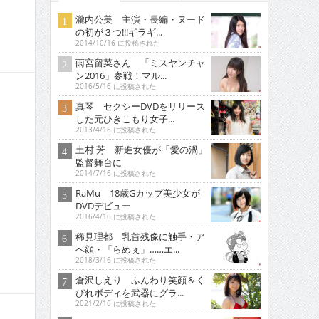
瀧内公美 主演・長編・ヌード
の初が３つ!!!ギラギ...
2014/10/16 に投稿された
雨宮留菜さん 「ミスヤンチャ
ン2016」参戦！マル...
2016/5/16 に投稿された
真琴 セクシーDVDをリリース
した元ひきこもり女子...
2013/4/16 に投稿された
土村 芳 新進女優が「愛の渦」
監督舞台に
2014/7/16 に投稿された
RaMu 18歳Gカップ美少女が
DVDデビュー
2016/4/16 に投稿された
稀見理都 乳首残像に触手・ア
ヘ顔・「らめぇ」……エ...
2018/3/16 に投稿された
倉沢しえり ふんわり笑顔＆く
びれボディを武器にグラ...
2021/2/16 に投稿された