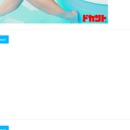
eet
eet