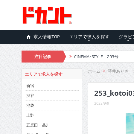
求人情報TOP
エリアで求人を探す
グラビ
注目記事
CINEMA×STYLE 293号
CINEMA×STYLE 292号
ホーム
琴井ありさ 
エリアで求人を探す
CINEMA×STYLE 291号
新宿
253_kotoi0
CINEMA×STYLE 290号
渋谷
CINEMA×STYLE 289号
2023/9/9
池袋
CINEMA×STYLE 288号
上野
五反田・品川
CINEMA×STYLE 287号