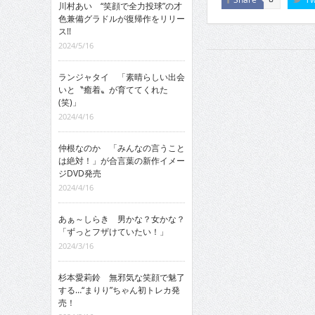
川村あい “笑顔で全力投球”の才
色兼備グラドルが復帰作をリリー
ス!!
2024/5/16
ランジャタイ 「素晴らしい出会
いと〝癒着〟が育ててくれた
(笑)」
2024/4/16
仲根なのか 「みんなの言うこと
は絶対！」が合言葉の新作イメー
ジDVD発売
2024/4/16
あぁ～しらき 男かな？女かな？
「ずっとフザけていたい！」
2024/3/16
杉本愛莉鈴 無邪気な笑顔で魅了
する…“まりり”ちゃん初トレカ発
売！