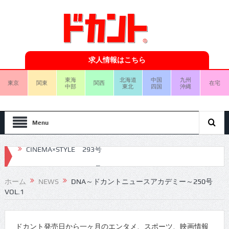
求人情報はこちら
東海
北海道
中国
九州
東京
関東
関西
在宅
中部
東北
四国
沖縄
Menu
CINEMA×STYLE 292号
CINEMA×STYLE 291号
ホーム
NEWS
DNA～ドカントニュースアカデミー～250号
VOL.1
CINEMA×STYLE 290号
CINEMA×STYLE 289号
ドカント発売日から一ヶ月のエンタメ、スポーツ、映画情報