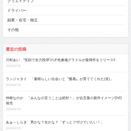
クリエイティブ
ドライバー
副業・在宅・独立
その他
最近の投稿
川村あい “笑顔で全力投球”の才色兼備グラドルが復帰作をリリース!!
2024/5/16
ランジャタイ 「素晴らしい出会いと〝癒着〟が育ててくれた(笑)」
2024/4/16
仲根なのか 「みんなの言うことは絶対！」が合言葉の新作イメージDVD
発売
2024/4/16
あぁ～しらき 男かな？女かな？「ずっとフザけていたい！」
2024/3/16