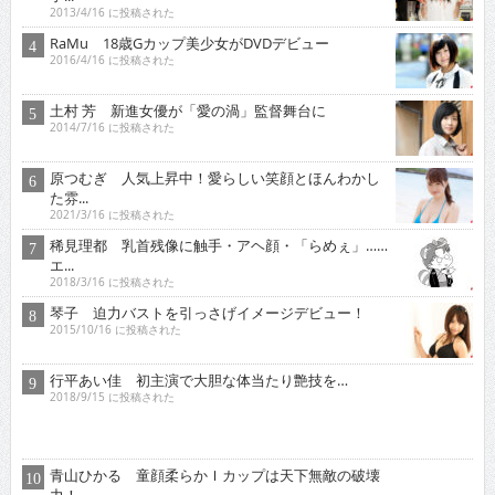
2013/4/16 に投稿された
RaMu 18歳Gカップ美少女がDVDデビュー
2016/4/16 に投稿された
土村 芳 新進女優が「愛の渦」監督舞台に
2014/7/16 に投稿された
原つむぎ 人気上昇中！愛らしい笑顔とほんわかし
た雰...
2021/3/16 に投稿された
稀見理都 乳首残像に触手・アヘ顔・「らめぇ」……
エ...
2018/3/16 に投稿された
琴子 迫力バストを引っさげイメージデビュー！
2015/10/16 に投稿された
行平あい佳 初主演で大胆な体当たり艶技を…
2018/9/15 に投稿された
青山ひかる 童顔柔らかＩカップは天下無敵の破壊