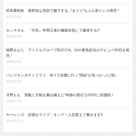
杉本愛莉鈴 無邪気な笑顔で魅了する…“まりり”ちゃん初トレカ発売！
2024/3/16
センチネル 『月笑』年間王者が極致目指して爆発する!?
2024/2/16
牧野みなた アイドルグループBOCCHI。￼の黄色担当がデビューDVDを発
売！
2024/2/16
パンプキンポテトフライ M-1で決勝に行く“理由”が見つかった(笑)
2024/1/16
月野もも 美貌と才能を兼ね備えた“奇跡の原石”がDVDに初挑戦！
2024/1/16
ヤーレンズ 目指せライブ・キング！人生変えて魅せます!!
2023/12/15