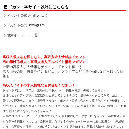
ドカント本サイト以外にこちらも
ドカント公式 X(旧Twitter)
ドカント公式 Instagram
検索キーワード一覧
高収入求人をお探しなら、高収入求人情報誌ドカント
男の稼げる求人・高収入求人アルバイト情報マガジン
最新の高収入求人情報をゲットしてドカント稼ごう。
求人情報の他、特集やインタビュー、グラビアなど仕事を探しながら様々な情
報も・・・。
高収入バイトの求人情報ならお任せください！
ドカントでは、エリア別・業種別に高収入バイト情報を幅広く掲載しております。
注目のピックアップ求人も定期的に更新して参りますので、是非チェックしてみてください。
日払いや即決求人、また社員登用ありなど、働き方・目的に合わせて高収入バイトを検索してい
ただけます。接客が好き！という方や、コツコツ集中するのが得意！等、自分の長所にあった業
種で高収入求人を探してみませんか？
人気のPCオペレーター、PC入力の求人もたくさん掲載しています。PCを使って、各種数値化さ
れたデータ情報を入力したり原稿を書いたりするのがPCオペレーターの主な業務です。未経験
の方でも可能なお仕事で、将来のPCスキルアップも見込めます。新着求人情報も続々追加して