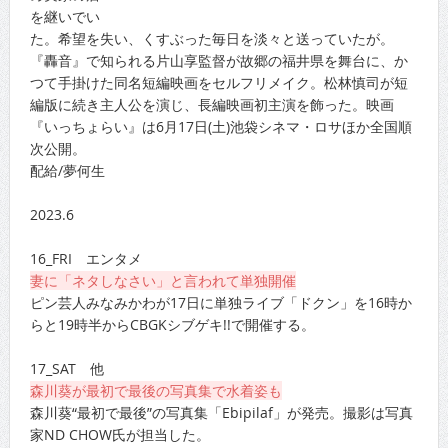
を継いでい
た。希望を失い、くすぶった毎日を淡々と送っていたが。
『轟音』で知られる片山享監督が故郷の福井県を舞台に、か
つて手掛けた同名短編映画をセルフリメイク。松林慎司が短
編版に続き主人公を演じ、長編映画初主演を飾った。映画
『いっちょらい』は6月17日(土)池袋シネマ・ロサほか全国順
次公開。
配給/夢何生
2023.6
16_FRI エンタメ
妻に「ネタしなさい」と言われて単独開催
ピン芸人みなみかわが17日に単独ライブ「ドクン」を16時か
らと19時半からCBGKシブゲキ!!で開催する。
17_SAT 他
森川葵が最初で最後の写真集で水着姿も
森川葵“最初で最後”の写真集「Ebipilaf」が発売。撮影は写真
家ND CHOW氏が担当した。