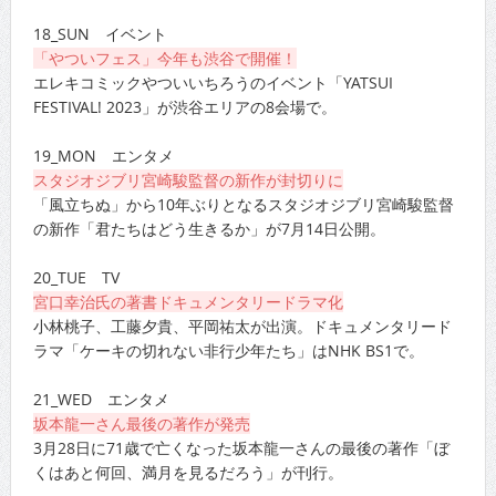
18_SUN イベント
「やついフェス」今年も渋谷で開催！
エレキコミックやついいちろうのイベント「YATSUI
FESTIVAL! 2023」が渋谷エリアの8会場で。
19_MON エンタメ
スタジオジブリ宮崎駿監督の新作が封切りに
「風立ちぬ」から10年ぶりとなるスタジオジブリ宮崎駿監督
の新作「君たちはどう生きるか」が7月14日公開。
20_TUE TV
宮口幸治氏の著書ドキュメンタリードラマ化
小林桃子、工藤夕貴、平岡祐太が出演。ドキュメンタリード
ラマ「ケーキの切れない非行少年たち」はNHK BS1で。
21_WED エンタメ
坂本龍一さん最後の著作が発売
3月28日に71歳で亡くなった坂本龍一さんの最後の著作「ぼ
くはあと何回、満月を見るだろう」が刊行。