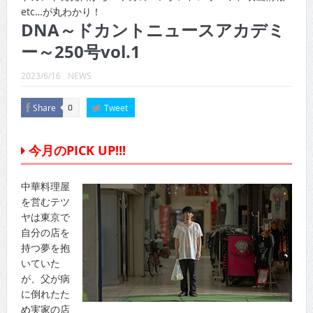
CINEMA×STYLE 288号
etc…が丸わかり！
DNA～ドカントニュースアカデミ
CINEMA×STYLE 287号
ー～250号vol.1
CINEMA×STYLE 286号
2023/6/16
NEWS
CINEMA×STYLE 285号
Share
Tweet
0
CINEMA×STYLE 294号
CINEMA×STYLE 293号
今月のPICK UP!!!
中華料理屋
を営むテツ
ヤは東京で
自分の店を
持つ夢を抱
いていた
が、父が病
に倒れたた
め実家の店