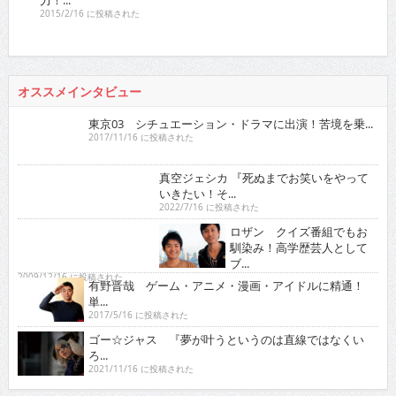
力！...
2015/2/16 に投稿された
オススメインタビュー
東京03 シチュエーション・ドラマに出演！苦境を乗...
2017/11/16 に投稿された
真空ジェシカ 『死ぬまでお笑いをやって
いきたい！そ...
2022/7/16 に投稿された
ロザン クイズ番組でもお
馴染み！高学歴芸人として
ブ...
2009/12/16 に投稿された
有野晋哉 ゲーム・アニメ・漫画・アイドルに精通！
単...
2017/5/16 に投稿された
ゴー☆ジャス 『夢が叶うというのは直線ではなくい
ろ...
2021/11/16 に投稿された