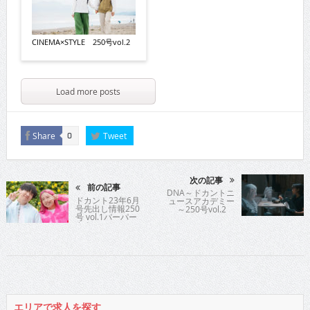
CINEMA×STYLE 250号vol.2
Load more posts
Share
Tweet
0
次の記事
前の記事
DNA～ドカントニ
ドカント23年6月
ュースアカデミー
号先出し情報250
～250号vol.2
号 vol.1パーパー
さん
エリアで求人を探す