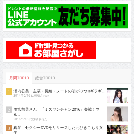
月間TOP10
総合TOP10
瀧内公美 主演・長編・ヌードの初が３つ!!!ギラギ...
2014/10/16 に投稿された
雨宮留菜さん 「ミスヤンチャン2016」参戦！マ
ル...
2016/5/16 に投稿された
真琴 セクシーDVDをリリースした元ひきこもり女
子...