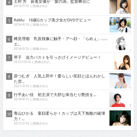
土村 芳 新進女優が「愛の渦」監督舞台に
2014/7/16 に投稿された
RaMu 18歳Gカップ美少女がDVDデビュー
2016/4/16 に投稿された
稀見理都 乳首残像に触手・アヘ顔・「らめぇ」……
エ...
2018/3/16 に投稿された
琴子 迫力バストを引っさげイメージデビュー！
2015/10/16 に投稿された
原つむぎ 人気上昇中！愛らしい笑顔とほんわかし
た雰...
2021/3/16 に投稿された
行平あい佳 初主演で大胆な体当たり艶技を…
2018/9/15 に投稿された
青山ひかる 童顔柔らかＩカップは天下無敵の破壊
力！...
2015/2/16 に投稿された