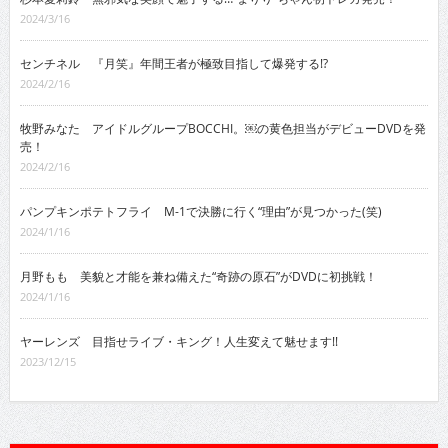
2024/3/16
センチネル 『月笑』年間王者が極致目指して爆発する!?
2024/2/16
牧野みなた アイドルグループBOCCHI。￼の黄色担当がデビューDVDを発
売！
2024/2/16
パンプキンポテトフライ M-1で決勝に行く“理由”が見つかった(笑)
2024/1/16
月野もも 美貌と才能を兼ね備えた“奇跡の原石”がDVDに初挑戦！
2024/1/16
ヤーレンズ 目指せライブ・キング！人生変えて魅せます!!
2023/12/15