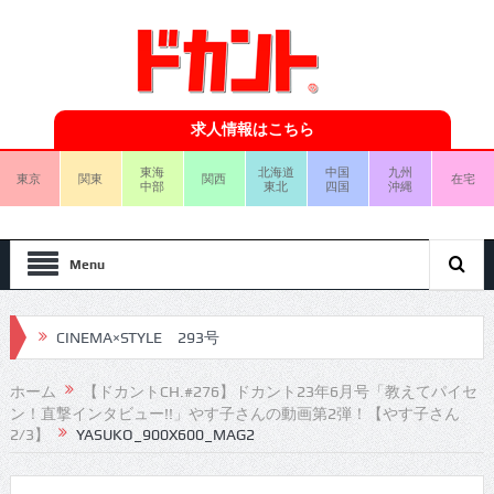
求人情報はこちら
東海
北海道
中国
九州
東京
関東
関西
在宅
中部
東北
四国
沖縄
Menu
CINEMA×STYLE 293号
CINEMA×STYLE 292号
ホーム
【ドカントCH.#276】ドカント23年6月号「教えてパイセ
CINEMA×STYLE 291号
ン！直撃インタビュー!!」やす子さんの動画第2弾！【やす子さん
2/3】
YASUKO_900X600_MAG2
CINEMA×STYLE 290号