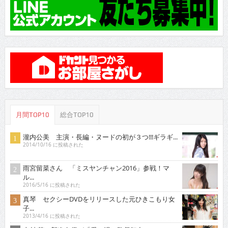
月間TOP10
総合TOP10
瀧内公美 主演・長編・ヌードの初が３つ!!!ギラギ...
2014/10/16 に投稿された
雨宮留菜さん 「ミスヤンチャン2016」参戦！マ
ル...
2016/5/16 に投稿された
真琴 セクシーDVDをリリースした元ひきこもり女
子...
2013/4/16 に投稿された