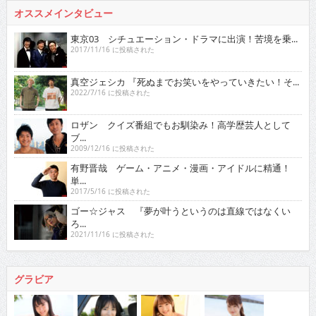
オススメインタビュー
東京03 シチュエーション・ドラマに出演！苦境を乗...
2017/11/16 に投稿された
真空ジェシカ 『死ぬまでお笑いをやっていきたい！そ...
2022/7/16 に投稿された
ロザン クイズ番組でもお馴染み！高学歴芸人として
ブ...
2009/12/16 に投稿された
有野晋哉 ゲーム・アニメ・漫画・アイドルに精通！
単...
2017/5/16 に投稿された
ゴー☆ジャス 『夢が叶うというのは直線ではなくい
ろ...
2021/11/16 に投稿された
グラビア