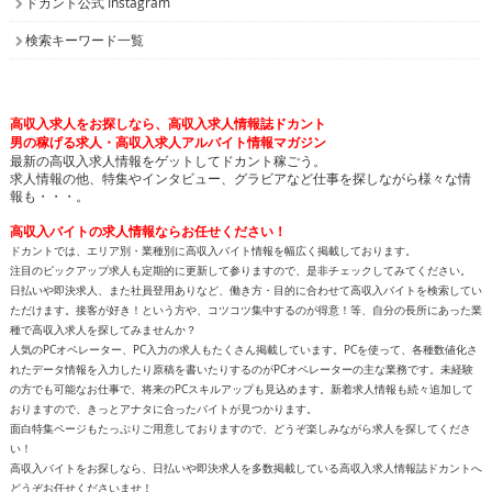
ドカント公式 Instagram
検索キーワード一覧
高収入求人をお探しなら、高収入求人情報誌ドカント
男の稼げる求人・高収入求人アルバイト情報マガジン
最新の高収入求人情報をゲットしてドカント稼ごう。
求人情報の他、特集やインタビュー、グラビアなど仕事を探しながら様々な情
報も・・・。
高収入バイトの求人情報ならお任せください！
ドカントでは、エリア別・業種別に高収入バイト情報を幅広く掲載しております。
注目のピックアップ求人も定期的に更新して参りますので、是非チェックしてみてください。
日払いや即決求人、また社員登用ありなど、働き方・目的に合わせて高収入バイトを検索してい
ただけます。接客が好き！という方や、コツコツ集中するのが得意！等、自分の長所にあった業
種で高収入求人を探してみませんか？
人気のPCオペレーター、PC入力の求人もたくさん掲載しています。PCを使って、各種数値化さ
れたデータ情報を入力したり原稿を書いたりするのがPCオペレーターの主な業務です。未経験
の方でも可能なお仕事で、将来のPCスキルアップも見込めます。新着求人情報も続々追加して
おりますので、きっとアナタに合ったバイトが見つかります。
面白特集ページもたっぷりご用意しておりますので、どうぞ楽しみながら求人を探してくださ
い！
高収入バイトをお探しなら、日払いや即決求人を多数掲載している高収入求人情報誌ドカントへ
どうぞお任せくださいませ！