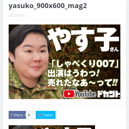
CINEMA×STYLE 289号
yasuko_900x600_mag2
CINEMA×STYLE 288号
2023/5/31
CINEMA×STYLE 287号
CINEMA×STYLE 286号
CINEMA×STYLE 285号
CINEMA×STYLE 294号
Share
Tweet
0