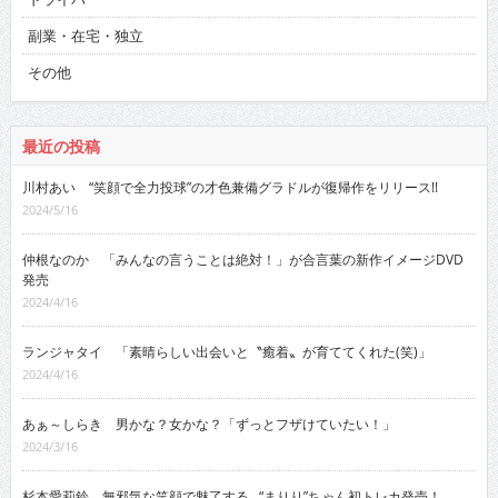
副業・在宅・独立
その他
最近の投稿
川村あい “笑顔で全力投球”の才色兼備グラドルが復帰作をリリース!!
2024/5/16
仲根なのか 「みんなの言うことは絶対！」が合言葉の新作イメージDVD
発売
2024/4/16
ランジャタイ 「素晴らしい出会いと〝癒着〟が育ててくれた(笑)」
2024/4/16
あぁ～しらき 男かな？女かな？「ずっとフザけていたい！」
2024/3/16
杉本愛莉鈴 無邪気な笑顔で魅了する…“まりり”ちゃん初トレカ発売！