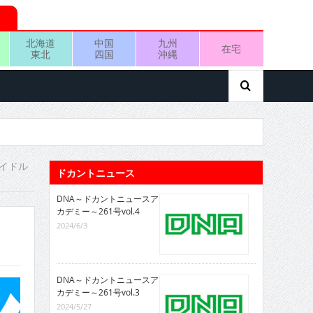
北海道
中国
九州
在宅
東北
四国
沖縄
アイドル
ドカントニュース
DNA～ドカントニュースア
カデミー～261号vol.4
2024/6/3
DNA～ドカントニュースア
カデミー～261号vol.3
2024/5/27