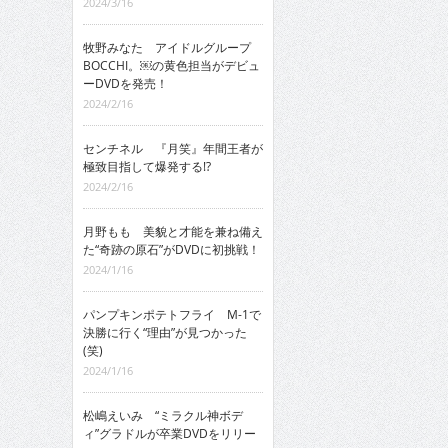
2024/3/16
牧野みなた アイドルグループ
BOCCHI。￼の黄色担当がデビュ
ーDVDを発売！
2024/2/16
センチネル 『月笑』年間王者が
極致目指して爆発する!?
2024/2/16
月野もも 美貌と才能を兼ね備え
た“奇跡の原石”がDVDに初挑戦！
2024/1/16
パンプキンポテトフライ M-1で
決勝に行く“理由”が見つかった
(笑)
2024/1/16
松嶋えいみ “ミラクル神ボデ
ィ”グラドルが卒業DVDをリリー