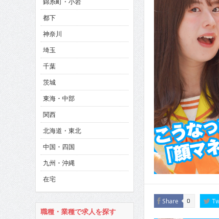
錦糸町・小岩
CINEMA×STYLE 286号
都下
CINEMA×STYLE 285号
神奈川
CINEMA×STYLE 294号
埼玉
千葉
茨城
東海・中部
関西
北海道・東北
中国・四国
九州・沖縄
在宅
Share
Tw
0
職種・業種で求人を探す