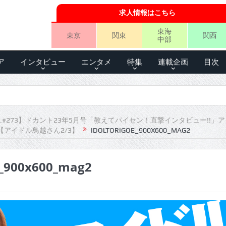
求人情報はこちら
東海
東京
関東
関西
中部
ア
インタビュー
エンタメ
特集
連載企画
目次
.#273】ドカント23年5月号「教えてパイセン！直撃インタビュー!!」
【アイドル鳥越さん2/3】
IDOLTORIGOE_900X600_MAG2
e_900x600_mag2