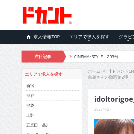
求人情報TOP
エリアで求人を探す
グラビ
注目記事
CINEMA×STYLE 293号
CINEMA×STYLE 292号
ホーム
【ドカントCH
エリアで求人を探す
鳥越さんの動画第2弾！
CINEMA×STYLE 291号
新宿
CINEMA×STYLE 290号
渋谷
idoltorigo
CINEMA×STYLE 289号
池袋
2023/4/27
CINEMA×STYLE 288号
上野
五反田・品川
CINEMA×STYLE 287号