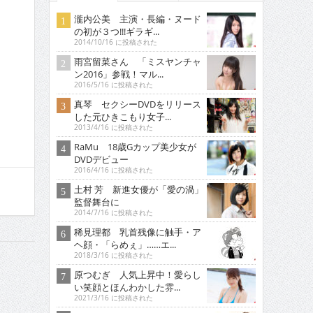
瀧内公美 主演・長編・ヌード
の初が３つ!!!ギラギ...
2014/10/16 に投稿された
雨宮留菜さん 「ミスヤンチャ
ン2016」参戦！マル...
2016/5/16 に投稿された
真琴 セクシーDVDをリリース
した元ひきこもり女子...
2013/4/16 に投稿された
RaMu 18歳Gカップ美少女が
DVDデビュー
2016/4/16 に投稿された
土村 芳 新進女優が「愛の渦」
監督舞台に
2014/7/16 に投稿された
稀見理都 乳首残像に触手・ア
ヘ顔・「らめぇ」……エ...
2018/3/16 に投稿された
原つむぎ 人気上昇中！愛らし
い笑顔とほんわかした雰...
2021/3/16 に投稿された