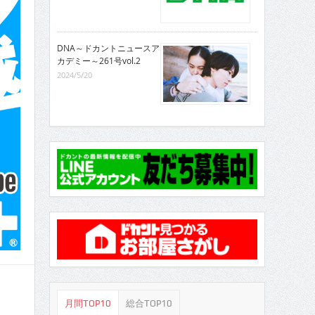
DNA～ドカントニュースア
カデミー～261号vol.2
2024/5/20
月間TOP10
総合TOP10