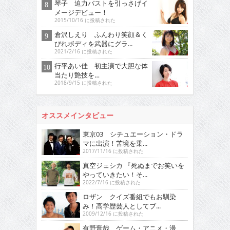
琴子 迫力バストを引っさげイ
メージデビュー！
2015/10/16 に投稿された
倉沢しえり ふんわり笑顔＆く
びれボディを武器にグラ...
2021/2/16 に投稿された
行平あい佳 初主演で大胆な体
当たり艶技を…
2018/9/15 に投稿された
オススメインタビュー
東京03 シチュエーション・ドラ
マに出演！苦境を乗...
2017/11/16 に投稿された
真空ジェシカ 『死ぬまでお笑いを
やっていきたい！そ...
2022/7/16 に投稿された
ロザン クイズ番組でもお馴染
み！高学歴芸人としてブ...
2009/12/16 に投稿された
有野晋哉 ゲーム・アニメ・漫