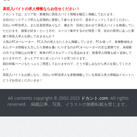
高収入バイトの求人情報ならお任せください！
ドカントでは、エリア別・業種別に高収入バイト情報を幅広く掲載しております。
注目のピックアップ求人も定期的に更新して参りますので、是非チェックしてみてください。
日払いや即決求人、また社員登用ありなど、働き方・目的に合わせて高収入バイトを検索してい
ただけます。接客が好き！という方や、コツコツ集中するのが得意！等、自分の長所にあった業
種で高収入求人を探してみませんか？
人気のPCオペレーター、PC入力の求人もたくさん掲載しています。PCを使って、各種数値化さ
れたデータ情報を入力したり原稿を書いたりするのがPCオペレーターの主な業務です。未経験
の方でも可能なお仕事で、将来のPCスキルアップも見込めます。新着求人情報も続々追加して
おりますので、きっとアナタに合ったバイトが見つかります。
面白特集ページもたっぷりご用意しておりますので、どうぞ楽しみながら求人を探してくださ
い！
高収入バイトをお探しなら、日払いや即決求人を多数掲載している高収入求人情報誌ドカントへ
どうぞお任せくださいませ！
All contents copyright © 2002-2025
ドカント.com
. All rights
reserved. 掲載記事、写真、イラストの無断転載を禁じます。