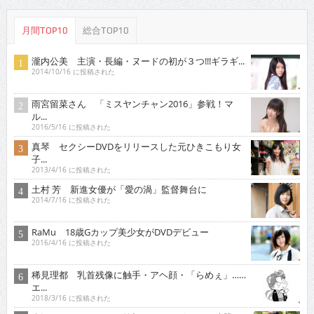
月間TOP10
総合TOP10
瀧内公美 主演・長編・ヌードの初が３つ!!!ギラギ...
2014/10/16 に投稿された
雨宮留菜さん 「ミスヤンチャン2016」参戦！マ
ル...
2016/5/16 に投稿された
真琴 セクシーDVDをリリースした元ひきこもり女
子...
2013/4/16 に投稿された
土村 芳 新進女優が「愛の渦」監督舞台に
2014/7/16 に投稿された
RaMu 18歳Gカップ美少女がDVDデビュー
2016/4/16 に投稿された
稀見理都 乳首残像に触手・アヘ顔・「らめぇ」……
エ...
2018/3/16 に投稿された