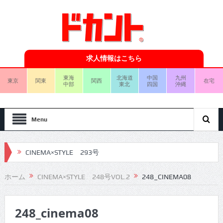
求人情報はこちら
東海
北海道
中国
九州
東京
関東
関西
在宅
中部
東北
四国
沖縄
Menu
CINEMA×STYLE 293号
CINEMA×STYLE 292号
ホーム
CINEMA×STYLE 248号VOL.2
248_CINEMA08
CINEMA×STYLE 291号
248_cinema08
CINEMA×STYLE 290号