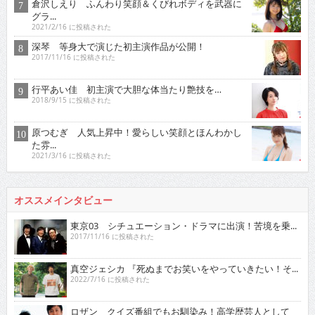
倉沢しえり ふんわり笑顔＆くびれボディを武器に
グラ...
2021/2/16 に投稿された
深琴 等身大で演じた初主演作品が公開！
2017/11/16 に投稿された
行平あい佳 初主演で大胆な体当たり艶技を…
2018/9/15 に投稿された
原つむぎ 人気上昇中！愛らしい笑顔とほんわかし
た雰...
2021/3/16 に投稿された
オススメインタビュー
東京03 シチュエーション・ドラマに出演！苦境を乗...
2017/11/16 に投稿された
真空ジェシカ 『死ぬまでお笑いをやっていきたい！そ...
2022/7/16 に投稿された
ロザン クイズ番組でもお馴染み！高学歴芸人として