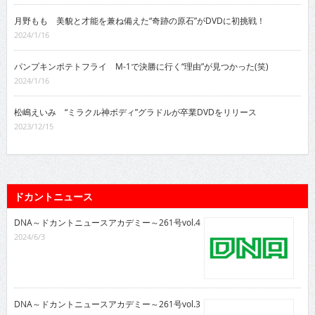
月野もも 美貌と才能を兼ね備えた“奇跡の原石”がDVDに初挑戦！
2024/1/16
パンプキンポテトフライ M-1で決勝に行く“理由”が見つかった(笑)
2024/1/16
松嶋えいみ “ミラクル神ボディ”グラドルが卒業DVDをリリース
2023/12/15
ドカントニュース
DNA～ドカントニュースアカデミー～261号vol.4
2024/6/3
DNA～ドカントニュースアカデミー～261号vol.3