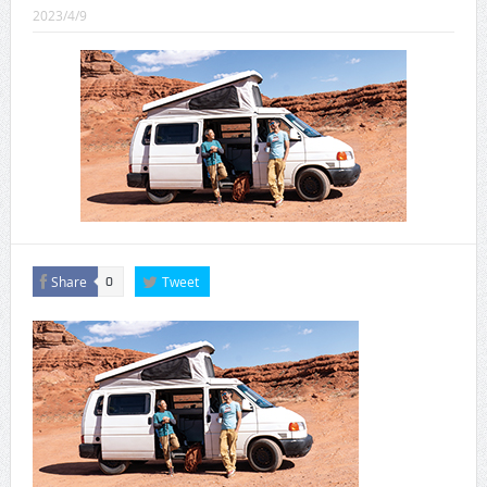
CINEMA×STYLE 289号
2023/4/9
CINEMA×STYLE 288号
CINEMA×STYLE 287号
CINEMA×STYLE 286号
CINEMA×STYLE 285号
CINEMA×STYLE 294号
Share
Tweet
0