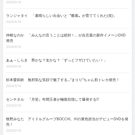
2024/5/16
ランジャタイ 「素晴らしい出会いと〝癒着〟が育ててくれた(笑)」
2024/4/16
仲根なのか 「みんなの言うことは絶対！」が合言葉の新作イメージDVD
発売
2024/4/16
あぁ～しらき 男かな？女かな？「ずっとフザけていたい！」
2024/3/16
杉本愛莉鈴 無邪気な笑顔で魅了する…“まりり”ちゃん初トレカ発売！
2024/3/16
センチネル 『月笑』年間王者が極致目指して爆発する!?
2024/2/16
牧野みなた アイドルグループBOCCHI。￼の黄色担当がデビューDVDを発
売！
2024/2/16