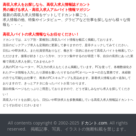
高収入求人をお探しなら、高収入求人情報誌ドカント
男の稼げる求人・高収入求人アルバイト情報マガジン
最新の高収入求人情報をゲットしてドカント稼ごう。
求人情報の他、特集やインタビュー、グラビアなど仕事を探しながら様々な情
報も・・・。
高収入バイトの求人情報ならお任せください！
ドカントでは、エリア別・業種別に高収入バイト情報を幅広く掲載しております。
注目のピックアップ求人も定期的に更新して参りますので、是非チェックしてみてください。
日払いや即決求人、また社員登用ありなど、働き方・目的に合わせて高収入バイトを検索してい
ただけます。接客が好き！という方や、コツコツ集中するのが得意！等、自分の長所にあった業
種で高収入求人を探してみませんか？
人気のPCオペレーター、PC入力の求人もたくさん掲載しています。PCを使って、各種数値化さ
れたデータ情報を入力したり原稿を書いたりするのがPCオペレーターの主な業務です。未経験
の方でも可能なお仕事で、将来のPCスキルアップも見込めます。新着求人情報も続々追加して
おりますので、きっとアナタに合ったバイトが見つかります。
面白特集ページもたっぷりご用意しておりますので、どうぞ楽しみながら求人を探してくださ
い！
高収入バイトをお探しなら、日払いや即決求人を多数掲載している高収入求人情報誌ドカントへ
どうぞお任せくださいませ！
All contents copyright © 2002-2025
ドカント.com
. All rights
reserved. 掲載記事、写真、イラストの無断転載を禁じます。