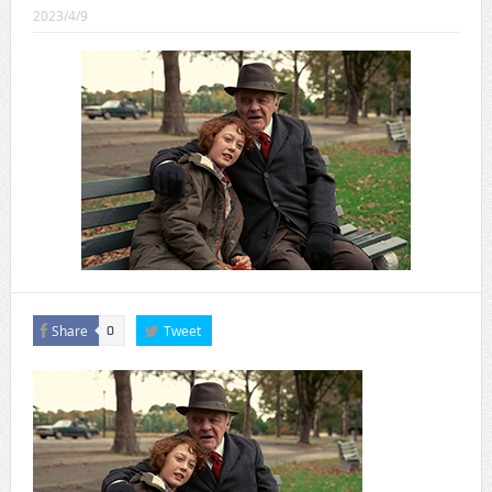
CINEMA×STYLE 289号
2023/4/9
CINEMA×STYLE 288号
CINEMA×STYLE 287号
CINEMA×STYLE 286号
CINEMA×STYLE 285号
CINEMA×STYLE 294号
Share
Tweet
0