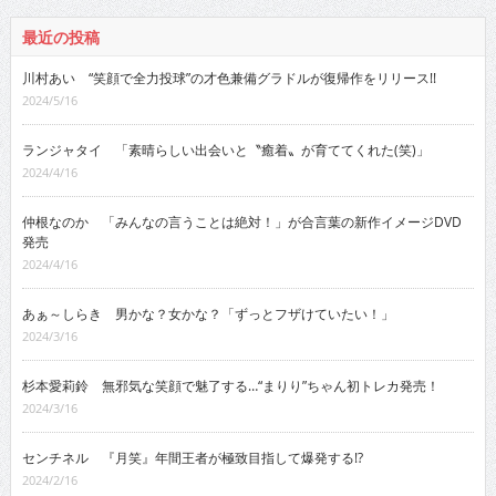
最近の投稿
川村あい “笑顔で全力投球”の才色兼備グラドルが復帰作をリリース!!
2024/5/16
ランジャタイ 「素晴らしい出会いと〝癒着〟が育ててくれた(笑)」
2024/4/16
仲根なのか 「みんなの言うことは絶対！」が合言葉の新作イメージDVD
発売
2024/4/16
あぁ～しらき 男かな？女かな？「ずっとフザけていたい！」
2024/3/16
杉本愛莉鈴 無邪気な笑顔で魅了する…“まりり”ちゃん初トレカ発売！
2024/3/16
センチネル 『月笑』年間王者が極致目指して爆発する!?
2024/2/16