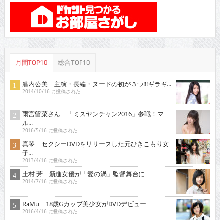
月間TOP10
総合TOP10
瀧内公美 主演・長編・ヌードの初が３つ!!!ギラギ...
2014/10/16 に投稿された
雨宮留菜さん 「ミスヤンチャン2016」参戦！マ
ル...
2016/5/16 に投稿された
真琴 セクシーDVDをリリースした元ひきこもり女
子...
2013/4/16 に投稿された
土村 芳 新進女優が「愛の渦」監督舞台に
2014/7/16 に投稿された
RaMu 18歳Gカップ美少女がDVDデビュー
2016/4/16 に投稿された