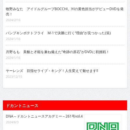
牧野みなた アイドルグループBOCCHI。￼の黄色担当がデビューDVDを発
売！
2024/2/16
パンプキンポテトフライ M-1で決勝に行く“理由”が見つかった(笑)
2024/1/16
月野もも 美貌と才能を兼ね備えた“奇跡の原石”がDVDに初挑戦！
2024/1/16
ヤーレンズ 目指せライブ・キング！人生変えて魅せます!!
2023/12/15
ドカントニュース
DNA～ドカントニュースアカデミー～261号vol.4
2024/6/3