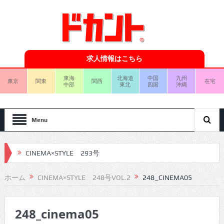
求人情報はこちら
東海
北海道
中国
九州
東京
関東
関西
在宅
中部
東北
四国
沖縄
Menu
CINEMA×STYLE 293号
CINEMA×STYLE 292号
ホーム
CINEMA×STYLE 248号VOL.2
248_CINEMA05
CINEMA×STYLE 291号
248_cinema05
CINEMA×STYLE 290号