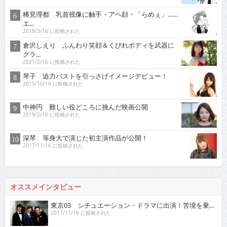
稀見理都 乳首残像に触手・アヘ顔・「らめぇ」……
エ...
2018/3/16 に投稿された
倉沢しえり ふんわり笑顔＆くびれボディを武器に
グラ...
2021/2/16 に投稿された
琴子 迫力バストを引っさげイメージデビュー！
2015/10/16 に投稿された
中神円 難しい役どころに挑んだ映画公開
2019/2/16 に投稿された
深琴 等身大で演じた初主演作品が公開！
2017/11/16 に投稿された
オススメインタビュー
東京03 シチュエーション・ドラマに出演！苦境を乗...
2017/11/16 に投稿された