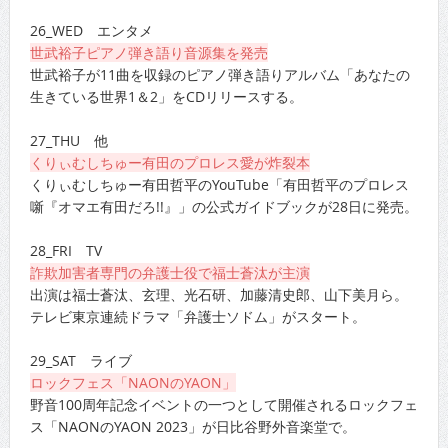
26_WED エンタメ
世武裕子ピアノ弾き語り音源集を発売
世武裕子が11曲を収録のピアノ弾き語りアルバム「あなたの
生きている世界1＆2」をCDリリースする。
27_THU 他
くりぃむしちゅー有田のプロレス愛が炸裂本
くりぃむしちゅー有田哲平のYouTube「有田哲平のプロレス
噺『オマエ有田だろ!!』」の公式ガイドブックが28日に発売。
28_FRI TV
詐欺加害者専門の弁護士役で福士蒼汰が主演
出演は福士蒼汰、玄理、光石研、加藤清史郎、山下美月ら。
テレビ東京連続ドラマ「弁護士ソドム」がスタート。
29_SAT ライブ
ロックフェス「NAONのYAON」
野音100周年記念イベントの一つとして開催されるロックフェ
ス「NAONのYAON 2023」が日比谷野外音楽堂で。