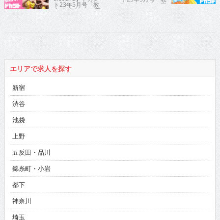
ト23年5月号「教
えてパイセン！直
えてパイセン！直
撃インタビュー!!」
撃インタビュ
アイドル鳥越さん
ー!!」アイドル鳥
の動画第2弾！【ア
越さんの動画第1
イドル鳥越さん
弾！【アイドル鳥
2/3】
越さん1/3】
エリアで求人を探す
新宿
渋谷
池袋
上野
五反田・品川
錦糸町・小岩
都下
神奈川
埼玉