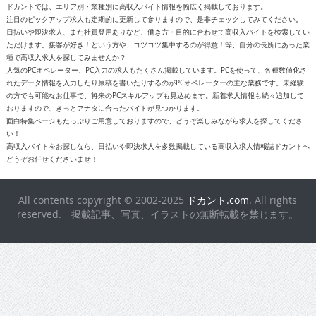
ただけます。接客が好き！という方や、コツコツ集中するのが得意！等、自分の長所にあった業
種で高収入求人を探してみませんか？
人気のPCオペレーター、PC入力の求人もたくさん掲載しています。PCを使って、各種数値化さ
れたデータ情報を入力したり原稿を書いたりするのがPCオペレーターの主な業務です。未経験
の方でも可能なお仕事で、将来のPCスキルアップも見込めます。新着求人情報も続々追加して
おりますので、きっとアナタに合ったバイトが見つかります。
面白特集ページもたっぷりご用意しておりますので、どうぞ楽しみながら求人を探してくださ
い！
高収入バイトをお探しなら、日払いや即決求人を多数掲載している高収入求人情報誌ドカントへ
どうぞお任せくださいませ！
All contents copyright © 2002-2025
ドカント.com
. All rights
reserved. 掲載記事、写真、イラストの無断転載を禁じます。