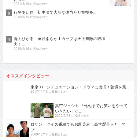
2021/3/16 に投稿された
行平あい佳 初主演で大胆な体当たり艶技を…
2018/9/15 に投稿された
青山ひかる 童顔柔らかＩカップは天下無敵の破壊
力！...
2015/2/16 に投稿された
オススメインタビュー
東京03 シチュエーション・ドラマに出演！苦境を乗...
2017/11/16 に投稿された
真空ジェシカ 『死ぬまでお笑いをやっていきたい！そ...
2022/7/16 に投稿された
ロザン クイズ番組でもお馴染み！高学歴芸人として
ブ...
2009/12/16 に投稿された
有野晋哉 ゲーム・アニメ・漫画・アイドルに精通！
単...