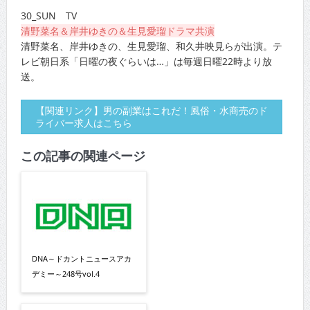
30_SUN TV
清野菜名＆岸井ゆきの＆生見愛瑠ドラマ共演
清野菜名、岸井ゆきの、生見愛瑠、和久井映見らが出演。テ
レビ朝日系「日曜の夜ぐらいは…」は毎週日曜22時より放
送。
【関連リンク】男の副業はこれだ！風俗・水商売のド
ライバー求人はこちら
この記事の関連ページ
DNA～ドカントニュースアカ
デミー～248号vol.4