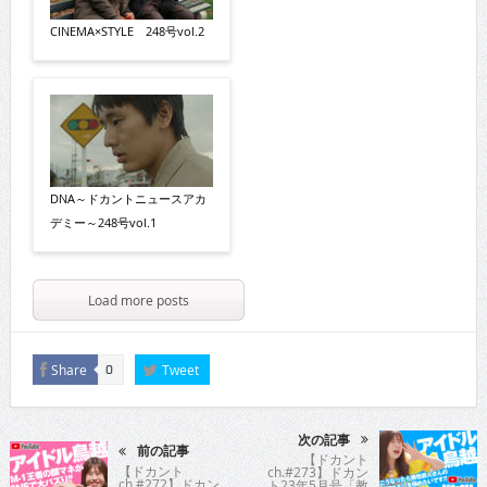
CINEMA×STYLE 248号vol.2
DNA～ドカントニュースアカ
デミー～248号vol.1
Load more posts
Share
Tweet
0
次の記事
前の記事
【ドカント
【ドカント
ch.#273】ドカン
ch.#272】ドカン
ト23年5月号「教