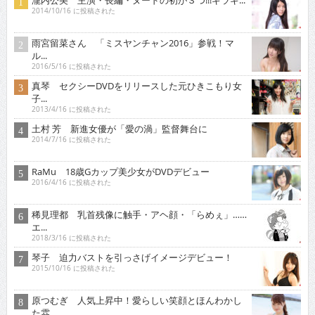
瀧内公美 主演・長編・ヌードの初が３つ!!!ギラギ...
2014/10/16 に投稿された
雨宮留菜さん 「ミスヤンチャン2016」参戦！マ
ル...
2016/5/16 に投稿された
真琴 セクシーDVDをリリースした元ひきこもり女
子...
2013/4/16 に投稿された
土村 芳 新進女優が「愛の渦」監督舞台に
2014/7/16 に投稿された
RaMu 18歳Gカップ美少女がDVDデビュー
2016/4/16 に投稿された
稀見理都 乳首残像に触手・アヘ顔・「らめぇ」……
エ...
2018/3/16 に投稿された
琴子 迫力バストを引っさげイメージデビュー！
2015/10/16 に投稿された
原つむぎ 人気上昇中！愛らしい笑顔とほんわかし
た雰...