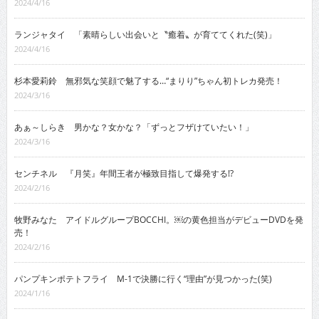
2024/4/16
ランジャタイ 「素晴らしい出会いと〝癒着〟が育ててくれた(笑)」
2024/4/16
杉本愛莉鈴 無邪気な笑顔で魅了する…“まりり”ちゃん初トレカ発売！
2024/3/16
あぁ～しらき 男かな？女かな？「ずっとフザけていたい！」
2024/3/16
センチネル 『月笑』年間王者が極致目指して爆発する!?
2024/2/16
牧野みなた アイドルグループBOCCHI。￼の黄色担当がデビューDVDを発
売！
2024/2/16
パンプキンポテトフライ M-1で決勝に行く“理由”が見つかった(笑)
2024/1/16