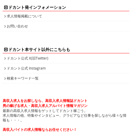
求人情報掲載について
お問い合わせ
ドカント本サイト以外にこちらも
ドカント公式 X(旧Twitter)
ドカント公式 Instagram
検索キーワード一覧
高収入求人をお探しなら、高収入求人情報誌ドカント
男の稼げる求人・高収入求人アルバイト情報マガジン
最新の高収入求人情報をゲットしてドカント稼ごう。
求人情報の他、特集やインタビュー、グラビアなど仕事を探しながら様々な情
報も・・・。
高収入バイトの求人情報ならお任せください！
ドカントでは、エリア別・業種別に高収入バイト情報を幅広く掲載しております。
注目のピックアップ求人も定期的に更新して参りますので、是非チェックしてみてください。
日払いや即決求人、また社員登用ありなど、働き方・目的に合わせて高収入バイトを検索してい