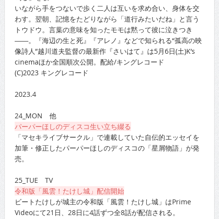
いながら手をつないで歩く二人は互いを求め合い、身体を交
わす。翌朝、記憶をたどりながら「道行みたいだね」と言う
トウドウ。言葉の意味を知ったモモは黙って彼に泣きつき
――。『海辺の生と死』『アレノ』などで知られる“孤高の映
像詩人”越川道夫監督の最新作『さいはて』は5月6日(土)K’s
cinemaほか全国順次公開。配給/キングレコード
(C)2023 キングレコード
2023.4
24_MON 他
パーパーほしのディスコ生い立ち綴る
「マセキライブサークル」で連載していた自伝的エッセイを
加筆・修正したパーパーほしのディスコの「星屑物語」が発
売。
25_TUE TV
令和版「風雲！たけし城」配信開始
ビートたけしが城主の令和版「風雲！たけし城」はPrime
Videoにて21日、28日に4話ずつ全8話が配信される。