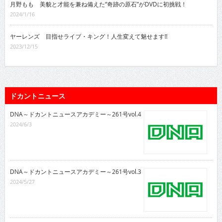
月野もも 美貌と才能を兼ね備えた“奇跡の原石”がDVDに初挑戦！
2024/1/16
ヤーレンズ 目指せライブ・キング！人生変えて魅せます!!
2023/12/15
ドカントニュース
DNA～ドカントニュースアカデミー～261号vol.4
2024/6/3
DNA～ドカントニュースアカデミー～261号vol.3
2024/5/27