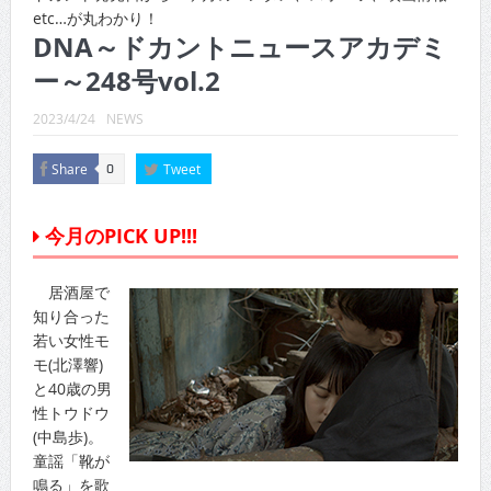
CINEMA×STYLE 289号
etc…が丸わかり！
DNA～ドカントニュースアカデミ
CINEMA×STYLE 288号
ー～248号vol.2
CINEMA×STYLE 287号
2023/4/24
NEWS
CINEMA×STYLE 286号
Share
Tweet
0
CINEMA×STYLE 285号
CINEMA×STYLE 294号
今月のPICK UP!!!
居酒屋で
知り合った
若い女性モ
モ(北澤響)
と40歳の男
性トウドウ
(中島歩)。
童謡「靴が
鳴る」を歌