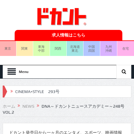
求人情報はこちら
東海
北海道
中国
九州
東京
関東
関西
在宅
中部
東北
四国
沖縄
Menu
CINEMA×STYLE 293号
CINEMA×STYLE 292号
ホーム
NEWS
DNA～ドカントニュースアカデミー～248号
VOL.2
CINEMA×STYLE 291号
CINEMA×STYLE 290号
ドカント発売日から一ヶ月のエンタメ、スポーツ、映画情報