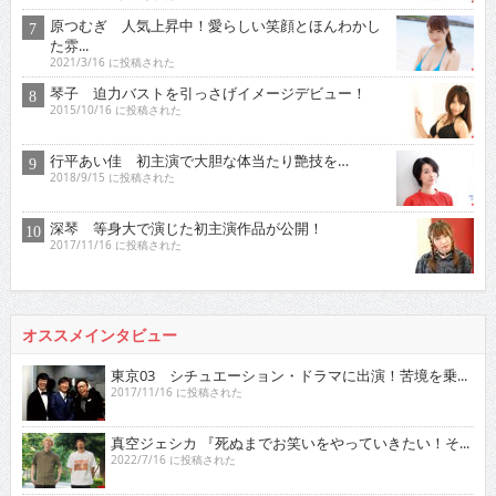
原つむぎ 人気上昇中！愛らしい笑顔とほんわかし
た雰...
2021/3/16 に投稿された
琴子 迫力バストを引っさげイメージデビュー！
2015/10/16 に投稿された
行平あい佳 初主演で大胆な体当たり艶技を…
2018/9/15 に投稿された
深琴 等身大で演じた初主演作品が公開！
2017/11/16 に投稿された
オススメインタビュー
東京03 シチュエーション・ドラマに出演！苦境を乗...
2017/11/16 に投稿された
真空ジェシカ 『死ぬまでお笑いをやっていきたい！そ...
2022/7/16 に投稿された