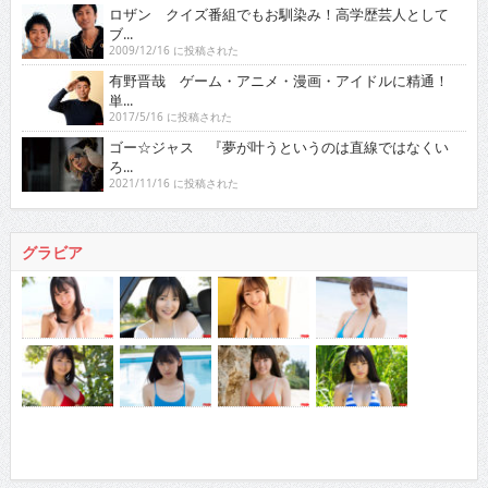
ロザン クイズ番組でもお馴染み！高学歴芸人として
ブ...
2009/12/16 に投稿された
有野晋哉 ゲーム・アニメ・漫画・アイドルに精通！
単...
2017/5/16 に投稿された
ゴー☆ジャス 『夢が叶うというのは直線ではなくい
ろ...
2021/11/16 に投稿された
グラビア