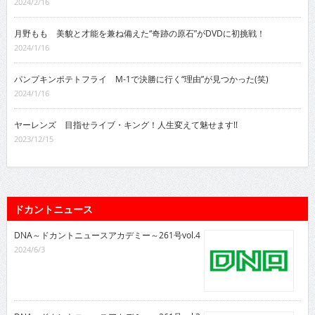
2024/2/16
月野もも 美貌と才能を兼ね備えた“奇跡の原石”がDVDに初挑戦！
2024/1/16
パンプキンポテトフライ M-1で決勝に行く“理由”が見つかった(笑)
2024/1/16
ヤーレンズ 目指せライブ・キング！人生変えて魅せます!!
2023/12/15
ドカントニュース
DNA～ドカントニュースアカデミー～261号vol.4
2024/6/3