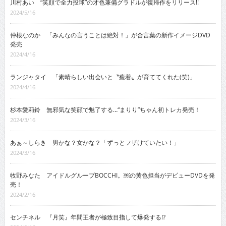
川村あい “笑顔で全力投球”の才色兼備グラドルが復帰作をリリース!!
2024/5/16
仲根なのか 「みんなの言うことは絶対！」が合言葉の新作イメージDVD
発売
2024/4/16
ランジャタイ 「素晴らしい出会いと〝癒着〟が育ててくれた(笑)」
2024/4/16
杉本愛莉鈴 無邪気な笑顔で魅了する…“まりり”ちゃん初トレカ発売！
2024/3/16
あぁ～しらき 男かな？女かな？「ずっとフザけていたい！」
2024/3/16
牧野みなた アイドルグループBOCCHI。￼の黄色担当がデビューDVDを発
売！
2024/2/16
センチネル 『月笑』年間王者が極致目指して爆発する!?