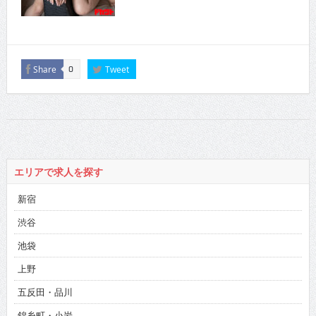
Share
Tweet
0
エリアで求人を探す
新宿
渋谷
池袋
上野
五反田・品川
錦糸町・小岩