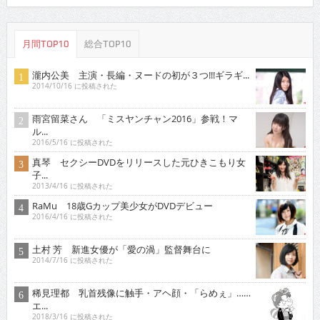
月間TOP10
総合TOP10
瀧内公美 主演・長編・ヌードの初が３つ!!!ギラギ...
2014/10/16 に投稿された
雨宮留菜さん 「ミスヤンチャン2016」参戦！マ
ル...
2016/5/16 に投稿された
真琴 セクシーDVDをリリースした元ひきこもり女
子...
2013/4/16 に投稿された
RaMu 18歳Gカップ美少女がDVDデビュー
2016/4/16 に投稿された
土村 芳 新進女優が「愛の渦」監督舞台に
2014/7/16 に投稿された
稀見理都 乳首残像に触手・アヘ顔・「らめぇ」……
エ...
2018/3/16 に投稿された