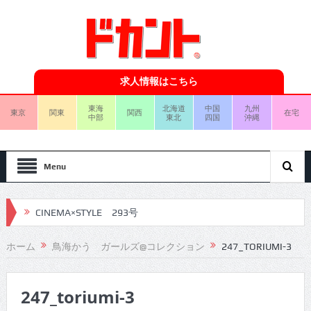
求人情報はこちら
東海
北海道
中国
九州
東京
関東
関西
在宅
中部
東北
四国
沖縄
Menu
CINEMA×STYLE 293号
CINEMA×STYLE 292号
ホーム
鳥海かう ガールズ@コレクション
247_TORIUMI-3
CINEMA×STYLE 291号
247_toriumi-3
CINEMA×STYLE 290号