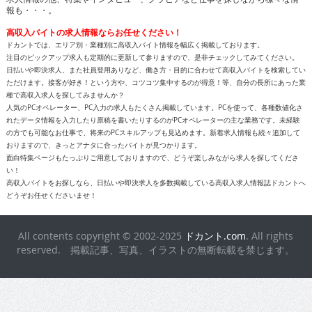
報も・・・。
高収入バイトの求人情報ならお任せください！
ドカントでは、エリア別・業種別に高収入バイト情報を幅広く掲載しております。
注目のピックアップ求人も定期的に更新して参りますので、是非チェックしてみてください。
日払いや即決求人、また社員登用ありなど、働き方・目的に合わせて高収入バイトを検索してい
ただけます。接客が好き！という方や、コツコツ集中するのが得意！等、自分の長所にあった業
種で高収入求人を探してみませんか？
人気のPCオペレーター、PC入力の求人もたくさん掲載しています。PCを使って、各種数値化さ
れたデータ情報を入力したり原稿を書いたりするのがPCオペレーターの主な業務です。未経験
の方でも可能なお仕事で、将来のPCスキルアップも見込めます。新着求人情報も続々追加して
おりますので、きっとアナタに合ったバイトが見つかります。
面白特集ページもたっぷりご用意しておりますので、どうぞ楽しみながら求人を探してくださ
い！
高収入バイトをお探しなら、日払いや即決求人を多数掲載している高収入求人情報誌ドカントへ
どうぞお任せくださいませ！
All contents copyright © 2002-2025
ドカント.com
. All rights
reserved. 掲載記事、写真、イラストの無断転載を禁じます。