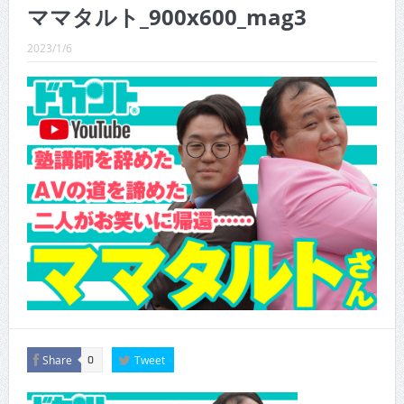
CINEMA×STYLE 288号
ママタルト_900x600_mag3
CINEMA×STYLE 287号
2023/1/6
CINEMA×STYLE 286号
CINEMA×STYLE 285号
CINEMA×STYLE 294号
CINEMA×STYLE 293号
Share
Tweet
0