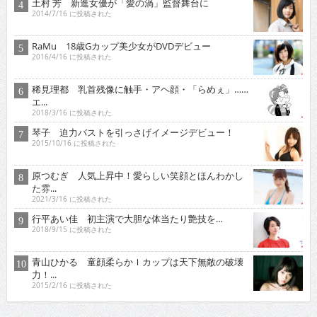
土村 芳 新進女優が「愛の渦」監督舞台に
2014/7/16 に投稿された
RaMu 18歳Gカップ美少女がDVDデビュー
2016/4/16 に投稿された
稀見理都 乳首残像に触手・アヘ顔・「らめぇ」……
エ...
2018/3/16 に投稿された
琴子 迫力バストを引っさげイメージデビュー！
2015/10/16 に投稿された
原つむぎ 人気上昇中！愛らしい笑顔とほんわかし
た雰...
2021/3/16 に投稿された
行平あい佳 初主演で大胆な体当たり艶技を…
2018/9/15 に投稿された
青山ひかる 童顔柔らかＩカップは天下無敵の破壊
力！...
2015/2/16 に投稿された