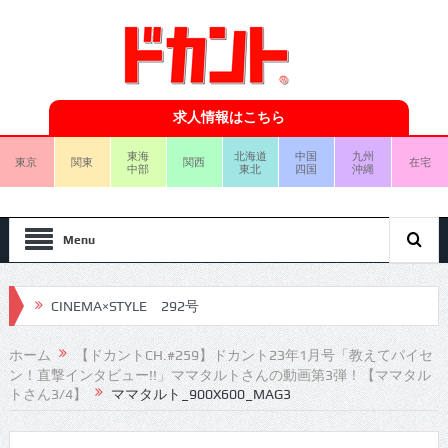
求人情報はこちら
東海
北海道
中国
九州
東京
関東
関西
在宅
中部
東北
四国
沖縄
Menu
CINEMA×STYLE 292号
CINEMA×STYLE 291号
ホーム
【ドカントCH.#259】ドカント23年1月号「教えてパイセ
ン！直撃インタビュー!!」ママタルトさんの動画第3弾！【ママタル
CINEMA×STYLE 290号
トさん3/4】
ママタルト_900X600_MAG3
CINEMA×STYLE 289号