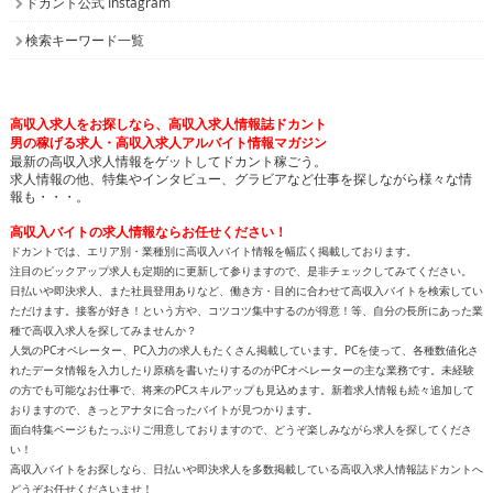
ドカント公式 Instagram
検索キーワード一覧
高収入求人をお探しなら、高収入求人情報誌ドカント
男の稼げる求人・高収入求人アルバイト情報マガジン
最新の高収入求人情報をゲットしてドカント稼ごう。
求人情報の他、特集やインタビュー、グラビアなど仕事を探しながら様々な情
報も・・・。
高収入バイトの求人情報ならお任せください！
ドカントでは、エリア別・業種別に高収入バイト情報を幅広く掲載しております。
注目のピックアップ求人も定期的に更新して参りますので、是非チェックしてみてください。
日払いや即決求人、また社員登用ありなど、働き方・目的に合わせて高収入バイトを検索してい
ただけます。接客が好き！という方や、コツコツ集中するのが得意！等、自分の長所にあった業
種で高収入求人を探してみませんか？
人気のPCオペレーター、PC入力の求人もたくさん掲載しています。PCを使って、各種数値化さ
れたデータ情報を入力したり原稿を書いたりするのがPCオペレーターの主な業務です。未経験
の方でも可能なお仕事で、将来のPCスキルアップも見込めます。新着求人情報も続々追加して
おりますので、きっとアナタに合ったバイトが見つかります。
面白特集ページもたっぷりご用意しておりますので、どうぞ楽しみながら求人を探してくださ
い！
高収入バイトをお探しなら、日払いや即決求人を多数掲載している高収入求人情報誌ドカントへ
どうぞお任せくださいませ！