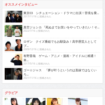
オススメインタビュー
東京03 シチュエーション・ドラマに出演！苦境を乗...
2017/11/16 に投稿された
真空ジェシカ 『死ぬまでお笑いをやっていきたい！そ...
2022/7/16 に投稿された
ロザン クイズ番組でもお馴染み！高学歴芸人として
ブ...
2009/12/16 に投稿された
有野晋哉 ゲーム・アニメ・漫画・アイドルに精通！
単...
2017/5/16 に投稿された
ゴー☆ジャス 『夢が叶うというのは直線ではなくい
ろ...
2021/11/16 に投稿された
グラビア