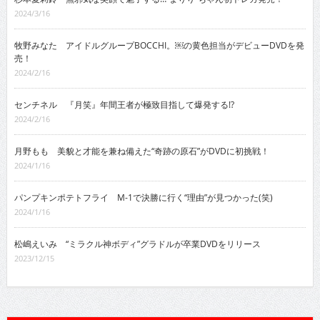
2024/3/16
牧野みなた アイドルグループBOCCHI。￼の黄色担当がデビューDVDを発
売！
2024/2/16
センチネル 『月笑』年間王者が極致目指して爆発する!?
2024/2/16
月野もも 美貌と才能を兼ね備えた“奇跡の原石”がDVDに初挑戦！
2024/1/16
パンプキンポテトフライ M-1で決勝に行く“理由”が見つかった(笑)
2024/1/16
松嶋えいみ “ミラクル神ボディ”グラドルが卒業DVDをリリース
2023/12/15