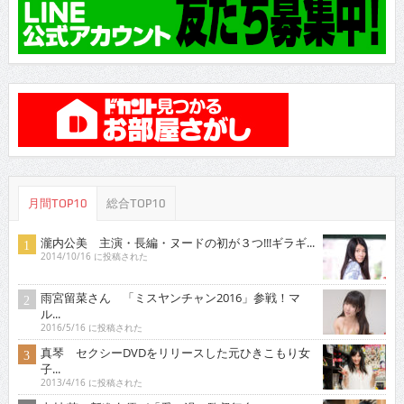
月間TOP10
総合TOP10
瀧内公美 主演・長編・ヌードの初が３つ!!!ギラギ...
2014/10/16 に投稿された
雨宮留菜さん 「ミスヤンチャン2016」参戦！マ
ル...
2016/5/16 に投稿された
真琴 セクシーDVDをリリースした元ひきこもり女
子...
2013/4/16 に投稿された