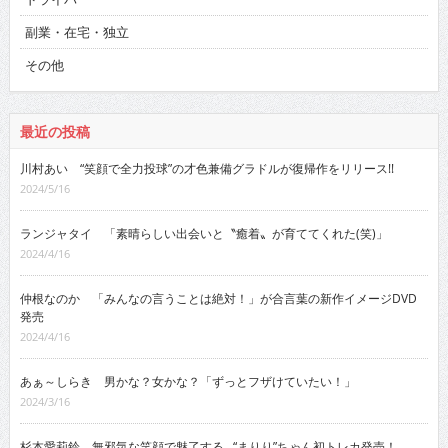
副業・在宅・独立
その他
最近の投稿
川村あい “笑顔で全力投球”の才色兼備グラドルが復帰作をリリース!!
2024/5/16
ランジャタイ 「素晴らしい出会いと〝癒着〟が育ててくれた(笑)」
2024/4/16
仲根なのか 「みんなの言うことは絶対！」が合言葉の新作イメージDVD
発売
2024/4/16
あぁ～しらき 男かな？女かな？「ずっとフザけていたい！」
2024/3/16
杉本愛莉鈴 無邪気な笑顔で魅了する…“まりり”ちゃん初トレカ発売！